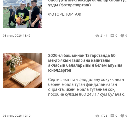
узды (фоторепортаж)
ФОТОРЕПОРТАЖ
03 июнь 2026, 13:45
2141
0
0
2026 ел башыннан Татарстанда 60
меңгә якын гаилә ана капиталы
акчасын балаларының белем алуына
юнәлдергән
Сертификаттан файдалану хокукыннан
беренче бала тугач файдаланмаган
очракта, икенче бала туганнан соң
пособие күләме 963 243,17 сум булачак.
03 июнь 2026, 12:10
1723
0
0