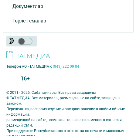
Документлар
Төрле темалар
Телефон АО «ТАТМЕДИА»:
(843) 222 09 84
16+
© 2011 - 2026. Саба таңнары. Все права защищены.
© ТАТМЕДИА. Все материалы, размещенные на сайте, защищены
законом.
Перепечатка, воспроизведение и распространение в любом объеме
информации,
размещенной на сайте, возможна только с письменного согласия
редакций СМИ.
При поддержке Республиканского агентства по печати и массовым
коммуникациям.