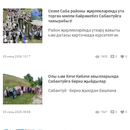
Сезне Саба районы җирлекләрендә үтә
торган милли бәйрәмебез Сабантуйга
чакырабыз!
Район җирлекләрендә үткәрү вакыты
һәм датасы карточкада күрсәтелгән.
03 июнь 2026, 10:17
1905
0
0
Олы һәм Кече Кибәче авылларында
Сабантуйга бирнә җыйдылар
Сабантуй - бирнә җыюдан башлана
03 июнь 2026, 09:08
1547
0
0