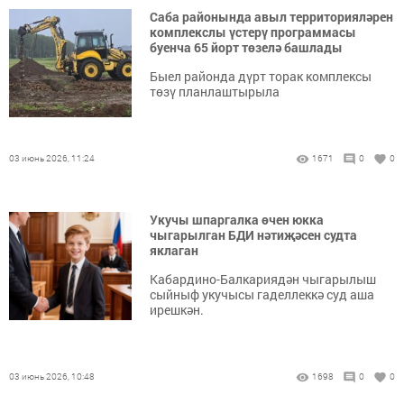
Саба районында авыл территорияләрен
комплекслы үстерү программасы
буенча 65 йорт төзелә башлады
Быел районда дүрт торак комплексы
төзү планлаштырыла
03 июнь 2026, 11:24
1671
0
0
Укучы шпаргалка өчен юкка
чыгарылган БДИ нәтиҗәсен судта
яклаган
Кабардино-Балкариядән чыгарылыш
сыйныф укучысы гаделлеккә суд аша
ирешкән.
03 июнь 2026, 10:48
1698
0
0