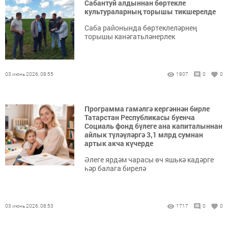
Сабантуй алдыннан бөртекле
культураларның торышы тикшерелде
Саба районында бөртеклеләрнең
торышы канәгатьләнерлек
03 июнь 2026, 08:55
1807
0
0
Программа гамәлгә кергәннән бирле
Татарстан Республикасы буенча
Социаль фонд бүлеге ана капиталыннан
айлык түләүләргә 3,1 млрд сумнан
артык акча күчерде
Әлеге ярдәм чарасы өч яшькә кадәрге
һәр балага бирелә
03 июнь 2026, 08:53
1717
0
0