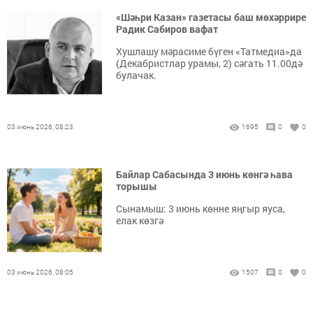
«Шәһри Казан» газетасы баш мөхәррире
Радик Сабиров вафат
Хушлашу мәрасиме бүген «Татмедиа»да
(Декабристлар урамы, 2) сәгать 11.00дә
булачак.
03 июнь 2026, 08:23
1695
0
0
Байлар Сабасында 3 июнь көнгә һава
торышы
Сынамыш: 3 июнь көнне яңгыр яуса,
елак көзгә
03 июнь 2026, 08:05
1507
0
0