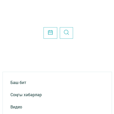
Баш бит
Соңгы хәбәрләр
Видео