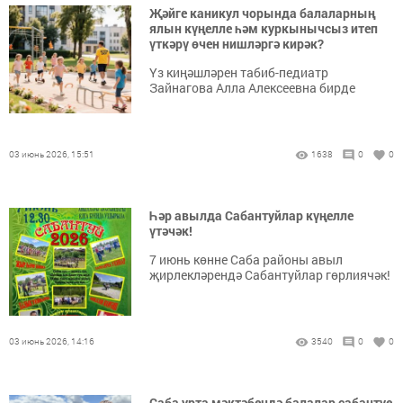
Җәйге каникул чорында балаларның
ялын күңелле һәм куркынычсыз итеп
үткәрү өчен нишләргә кирәк?
Үз киңәшләрен табиб-педиатр
Зайнагова Алла Алексеевна бирде
03 июнь 2026, 15:51
1638
0
0
Һәр авылда Сабантуйлар күңелле
үтәчәк!
7 июнь көнне Саба районы авыл
җирлекләрендә Сабантуйлар гөрлиячәк!
03 июнь 2026, 14:16
3540
0
0
Саба урта мәктәбендә балалар сабантуе