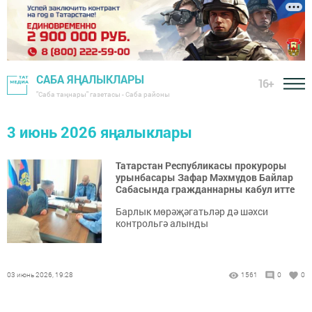
САБА ЯҢАЛЫКЛАРЫ
16+
"Саба таңнары" газетасы - Саба районы
3 июнь 2026 яңалыклары
Татарстан Республикасы прокуроры
урынбасары Зафар Мәхмүдов Байлар
Сабасында гражданнарны кабул итте
Барлык мөрәҗәгатьләр дә шәхси
контрольгә алынды
03 июнь 2026, 19:28
1561
0
0