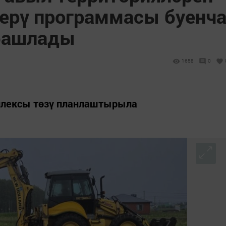
ерү программасы буенч
 башлады
1658
0
плексы төзү планлаштырыла