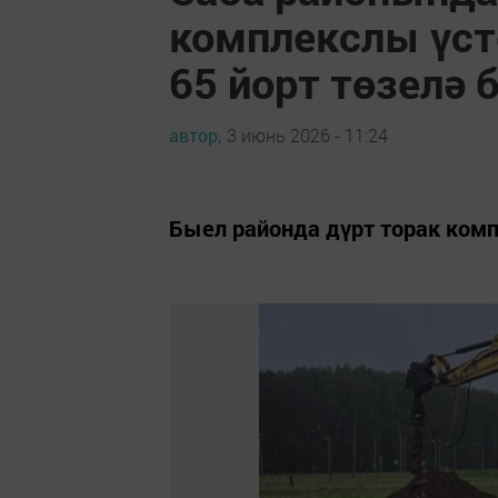
комплекслы үст
65 йорт төзелә
автор,
3 июнь 2026 - 11:24
Быел районда дүрт торак ком