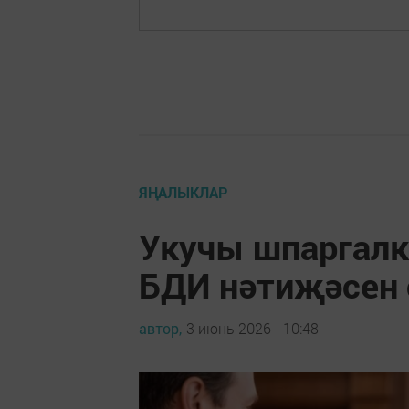
ЯҢАЛЫКЛАР
Укучы шпаргалк
БДИ нәтиҗәсен 
автор,
3 июнь 2026 - 10:48