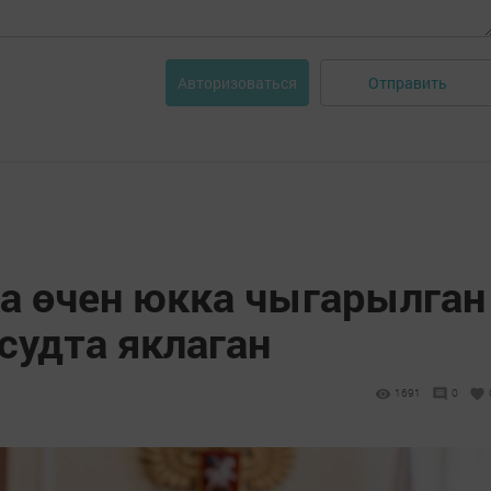
Отправить
Авторизоваться
а өчен юкка чыгарылган
судта яклаган
1691
0