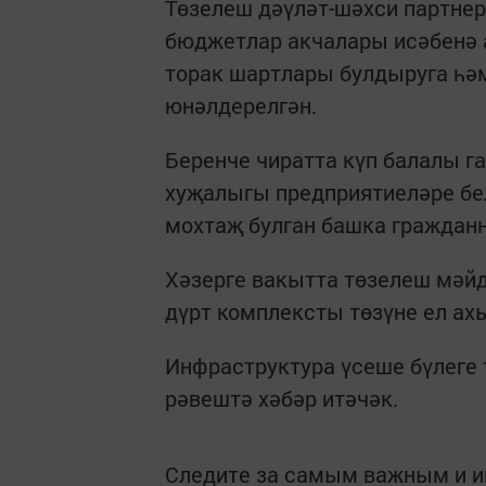
Төзелеш дәүләт-шәхси партне
бюджетлар акчалары исәбенә 
торак шартлары булдыруга һәм
юнәлдерелгән.
Беренче чиратта күп балалы г
хуҗалыгы предприятиеләре бе
мохтаҗ булган башка гражданн
Хәзерге вакытта төзелеш мәй
дүрт комплексты төзүне ел а
Инфраструктура үсеше бүлеге
рәвештә хәбәр итәчәк.
Следите за самым важным и 