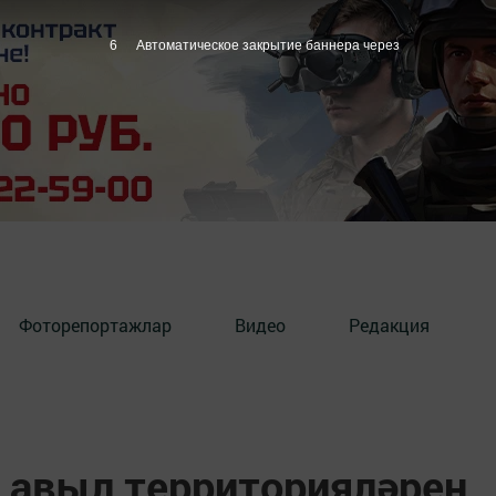
5
Автоматическое закрытие баннера через
Фоторепортажлар
Видео
Редакция
 авыл территорияләрен