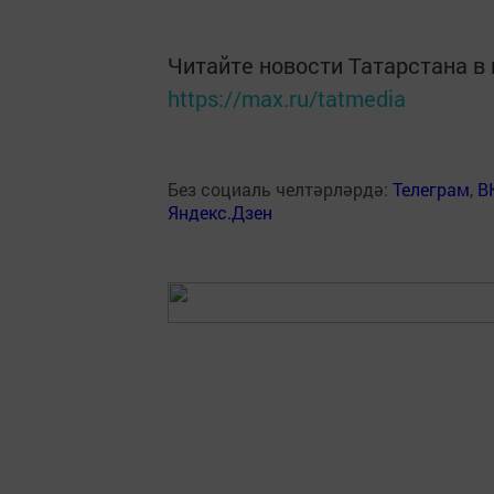
Читайте новости Татарстана 
https://max.ru/tatmedia
Без социаль челтәрләрдә:
Телеграм
,
В
Яндекс.Дзен