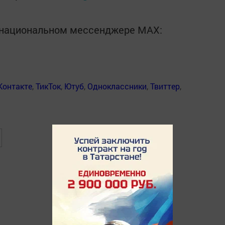
в национальном мессенджере MАХ:
Контакте
,
ТикТок
,
Ютуб
,
Одноклассники
,
Твиттер
,