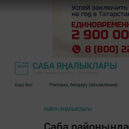
САБА ЯҢАЛЫКЛАРЫ
"Саба таңнары" газетасы - Саба районы
Баш бит
Реклама, белдерү (объявления)
РАЙОН ЯҢАЛЫКЛАРЫ
Саба районында