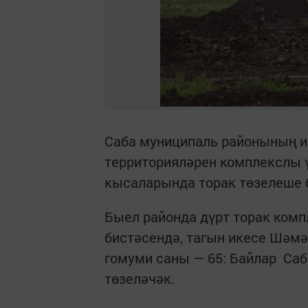
Саба муниципаль районының и
территорияләрен комплекслы 
кысаларында торак төзелеше 
Быел районда дүрт торак ком
бистәсендә, тагын икесе Шәм
гомуми саны — 65: Байлар Саб
төзеләчәк.