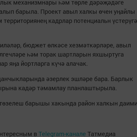
рлык механизмнары һәм төрле дәрәҗәдәге
алып барыла. Проект авыл халкы өчен уңайлы
 территориянең кадрлар потенциальн үстерүг
аиләләр, бюджет өлкәсе хезмәткәрләре, авыл
лгечләре һәм торак шартларын яхшыртуга
ар яңа йортларга күчә алачак.
данчыкларында әзерлек эшләре бара. Барлык
хырына кадәр тәмамлау планлаштырыла.
 төзелеш барышы хакында район халкын даим
интересным в
Telegram-канале
Татмедиа