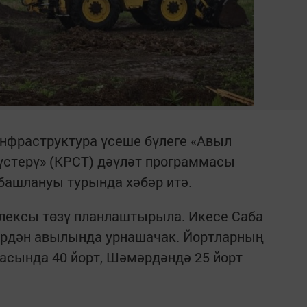
нфраструктура үсеше бүлеге «Авыл
үстерү» (КРСТ) дәүләт программасы
башлануы турында хәбәр итә.
плексы төзү планлаштырыла. Икесе Саба
әрдән авылында урнашачак. Йортларның
асында 40 йорт, Шәмәрдәндә 25 йорт