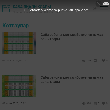
САБА ЯҢАЛЫКЛАРЫ
16+
6
Автоматическое закрытие баннера через
"Саба таңнары" газетасы - Саба районы
Котлаулар
Саба районы мөхтәсибәте өчен намаз
вакытлары
01 июль 2026, 09:03
146
0
0
Саба районы мөхтәсибәте өчен намаз
вакытлары
01 июнь 2026, 10:12
310
0
0