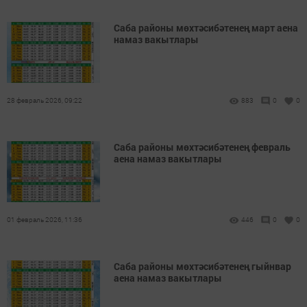
Саба районы мөхтәсибәтенең март аена
намаз вакытлары
28 февраль 2026, 09:22
883
0
0
Саба районы мөхтәсибәтенең февраль
аена намаз вакытлары
01 февраль 2026, 11:36
446
0
0
Саба районы мөхтәсибәтенең гыйнвар
аена намаз вакытлары