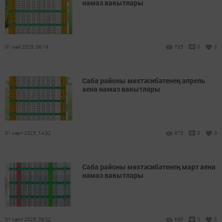
намаз вакытлары
01 май 2025, 06:19
735
0
0
Саба районы мөхтәсибәтенең апрель
аена намаз вакытлары
31 март 2025, 14:32
873
0
0
Саба районы мөхтәсибәтенең март аена
намаз вакытлары
01 март 2025, 08:22
669
0
0