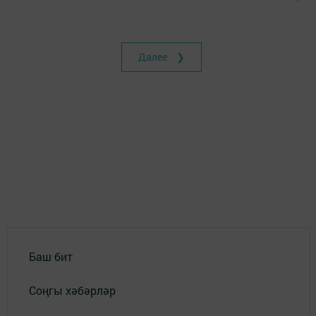
Далее ❯
Баш бит
Соңгы хәбәрләр