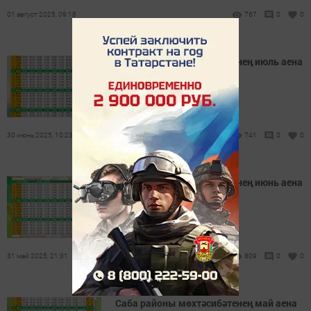
01 август 2025, 09:18
767
0
0
Саба районы мөхтәсибәтенең июль аена
намаз вакытлары
30 июнь 2025, 10:23
741
0
0
Саба районы мөхтәсибәтенең июнь аена
намаз вакытлары
31 май 2025, 21:31
809
0
0
Саба районы мөхтәсибәтенең май аена