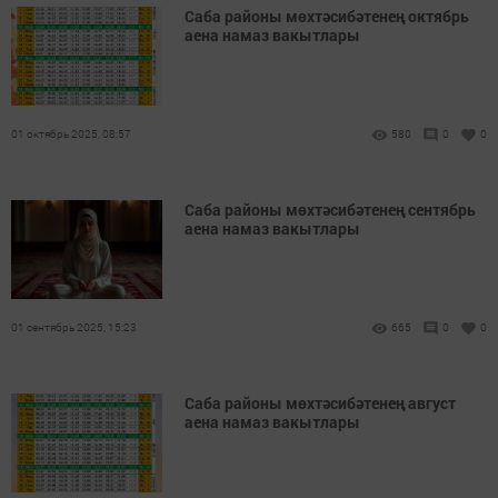
Саба районы мөхтәсибәтенең октябрь
аена намаз вакытлары
01 октябрь 2025, 08:57
580
0
0
Саба районы мөхтәсибәтенең сентябрь
аена намаз вакытлары
01 сентябрь 2025, 15:23
665
0
0
Саба районы мөхтәсибәтенең август
аена намаз вакытлары