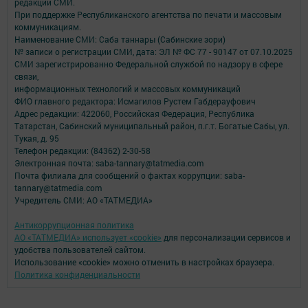
редакций СМИ.
При поддержке Республиканского агентства по печати и массовым
коммуникациям.
Наименование СМИ: Саба таннары (Сабинские зори)
№ записи о регистрации СМИ, дата: ЭЛ № ФС 77 - 90147 от 07.10.2025
СМИ зарегистрированно Федеральной службой по надзору в сфере
связи,
информационных технологий и массовых коммуникаций
ФИО главного редактора: Исмагилов Рустем Габдерауфович
Адрес редакции: 422060, Российская Федерация, Республика
Татарстан, Сабинский муниципальный район, п.г.т. Богатые Сабы, ул.
Тукая, д. 95
Телефон редакции: (84362) 2-30-58
Электронная почта: saba-tannary@tatmedia.com
Почта филиала для сообщений о фактах коррупции: saba-
tannary@tatmedia.com
Учредитель СМИ: АО «ТАТМЕДИА»
Антикоррупционная политика
АО «ТАТМЕДИА» использует «cookie»
для персонализации сервисов и
удобства пользователей сайтом.
Использование «cookie» можно отменить в настройках браузера.
Политика конфиденциальности