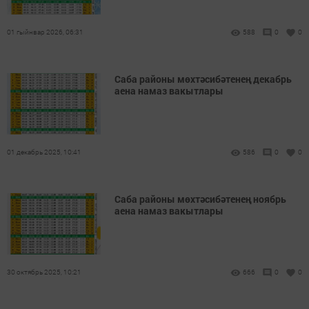
01 гыйнвар 2026, 06:31
588
0
0
Саба районы мөхтәсибәтенең декабрь
аена намаз вакытлары
01 декабрь 2025, 10:41
586
0
0
Саба районы мөхтәсибәтенең ноябрь
аена намаз вакытлары
30 октябрь 2025, 10:21
666
0
0