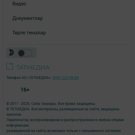
Видео
Документлар
Төрле темалар
Телефон АО «ТАТМЕДИА»:
(843) 222 09 84
16+
© 2011 - 2026. Саба таңнары. Все права защищены.
© ТАТМЕДИА. Все материалы, размещенные на сайте, защищены
законом.
Перепечатка, воспроизведение и распространение в любом объеме
информации,
размещенной на сайте, возможна только с письменного согласия