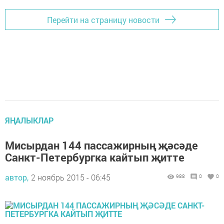
Перейти на страницу новости
ЯҢАЛЫКЛАР
Мисырдан 144 пассажирның җәсәде
Санкт-Петербургка кайтып җитте
автор,
2 ноябрь 2015 - 06:45
988
0
0