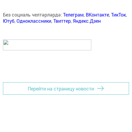
Без социаль челтәрләрдә:
Телеграм
,
ВКонтакте
,
ТикТок
,
Ютуб
,
Одноклассники
,
Твиттер
,
Яндекс.Дзен
Перейти на страницу новости