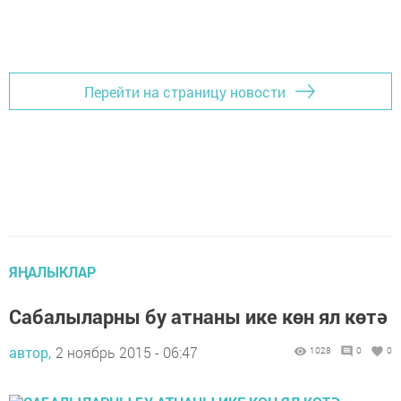
Перейти на страницу новости
ЯҢАЛЫКЛАР
Сабалыларны бу атнаны ике көн ял көтә
автор,
2 ноябрь 2015 - 06:47
1028
0
0