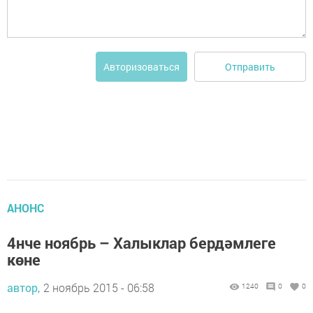
Отправить
Авторизоваться
АНОНС
4нче ноябрь – Халыклар бердәмлеге
көне
автор,
2 ноябрь 2015 - 06:58
1240
0
0