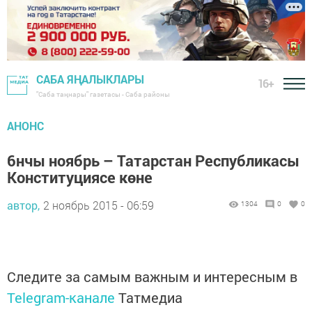
САБА ЯҢАЛЫКЛАРЫ
16+
"Саба таңнары" газетасы - Саба районы
АНОНС
6нчы ноябрь – Татарстан Республикасы
Конституциясе көне
автор,
2 ноябрь 2015 - 06:59
1304
0
0
Следите за самым важным и интересным в
Telegram-канале
Татмедиа