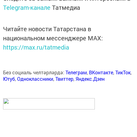
Telegram-канале
Татмедиа
Читайте новости Татарстана в
национальном мессенджере MАХ:
https://max.ru/tatmedia
Без социаль челтәрләрдә:
Телеграм
,
ВКонтакте
,
ТикТок
,
Ютуб
,
Одноклассники
,
Твиттер
,
Яндекс.Дзен