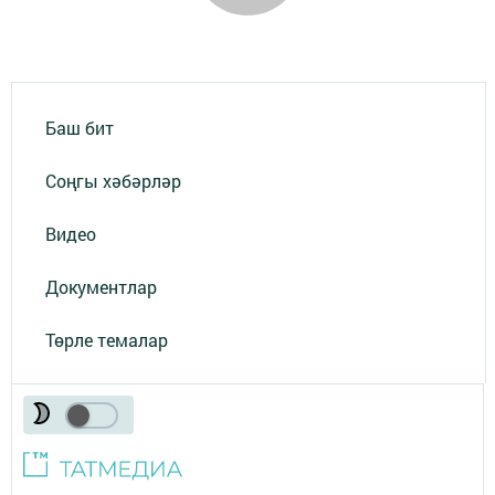
Баш бит
Соңгы хәбәрләр
Видео
Документлар
Төрле темалар