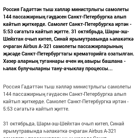
Россия Гадәттән тыш хәлләр министрлыгы самолеты
144 пассажирның гәүдәсен Санкт-Петербургка алып
кайтып җиткерде. Самолет Санкт-Петербургка иртән -
5:53 сәгатьтә кайтып җитте. 31 октябрьдә, Шарм-эш-
Шейхтан очып китеп, Синай ярымутравында һәлакәткә
очраган Airbus A-321 самолеты пассажирларының
җәсәде Санкт-Петербургтагы крематорийга озатылган.
Хәзер аларның туганнары өчен иң авыры башлана -
һәлак булучыларны тану-ачыклау процессы...
Россия Гадәттән тыш хәлләр министрлыгы самолеты
144 пассажирның гәүдәсен Санкт-Петербургка алып
кайтып җиткерде. Самолет Санкт-Петербургка иртән -
5:53 сәгатьтә кайтып җитте.
31 октябрьдә, Шарм-эш-Шейхтан очып китеп, Синай
ярымутравында һәлакәткә очраган Airbus A-321