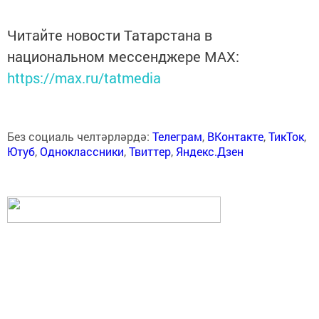
Читайте новости Татарстана в
национальном мессенджере MАХ:
https://max.ru/tatmedia
Без социаль челтәрләрдә:
Телеграм
,
ВКонтакте
,
ТикТок
,
Ютуб
,
Одноклассники
,
Твиттер
,
Яндекс.Дзен