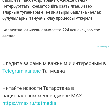
самолеты пассажирларының җәсәде Санкт-
Петербургтагы крематорийга озатылган. Хәзер
аларның туганнары өчен иң авыры башлана - һәлак
булучыларны тану-ачыклау процессы үткәрелә.
Һәлакәткә юлыккан самолетта 224 кешенең гомере
өзелде...
Интертат.ру
Следите за самым важным и интересным в
Telegram-канале
Татмедиа
Читайте новости Татарстана в
национальном мессенджере MАХ:
https://max.ru/tatmedia