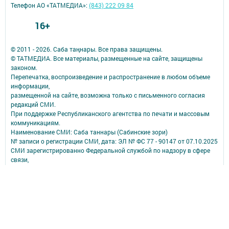
Телефон АО «ТАТМЕДИА»:
(843) 222 09 84
16+
© 2011 - 2026. Саба таңнары. Все права защищены.
© ТАТМЕДИА. Все материалы, размещенные на сайте, защищены
законом.
Перепечатка, воспроизведение и распространение в любом объеме
информации,
размещенной на сайте, возможна только с письменного согласия
редакций СМИ.
При поддержке Республиканского агентства по печати и массовым
коммуникациям.
Наименование СМИ: Саба таннары (Сабинские зори)
№ записи о регистрации СМИ, дата: ЭЛ № ФС 77 - 90147 от 07.10.2025
СМИ зарегистрированно Федеральной службой по надзору в сфере
связи,
информационных технологий и массовых коммуникаций
ФИО главного редактора: Исмагилов Рустем Габдерауфович
Адрес редакции: 422060, Российская Федерация, Республика
Татарстан, Сабинский муниципальный район, п.г.т. Богатые Сабы, ул.
Тукая, д. 95
Телефон редакции: (84362) 2-30-58
Электронная почта: saba-tannary@tatmedia.com