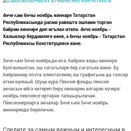
4нче һәм 6нчы ноябрь көннәре Татарстан
Республикасында рәсми рәвештә эшләми торган
бәйрәм көннәре дип игълан ителә. 4нче ноябрь -
Халыклар бердәмлеге көне, ә 6нчы ноябрь - Татарстан
Республикасы Конституциясе көне.
3нче һәм 5нче ноябрьдә исә, бәйрәм алды көннәре
булганлыктан, эш сәгатьләре бер сәгатькә кими. Бу
бәйрәмнәр почта элемтәсенең эш графигына да тәэсир
итми калмый. Шуңа күрә Пенсия фонды пенсия
акчасын өйгә китереп бирү көннәрен алгарак күчерә:
ноябрь пенсиясе иртәрәк тапшырылачак.
Пенсионерларга акчалар 3нче һәм 5нче ноябрь
көннәрендә биреләчәк.
Следите за самым важным и интересным в