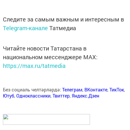
Следите за самым важным и интересным в
Telegram-канале
Татмедиа
Читайте новости Татарстана в
национальном мессенджере MАХ:
https://max.ru/tatmedia
Без социаль челтәрләрдә:
Телеграм
,
ВКонтакте
,
ТикТок
,
Ютуб
,
Одноклассники
,
Твиттер
,
Яндекс.Дзен