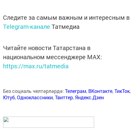
Следите за самым важным и интересным в
Telegram-канале
Татмедиа
Читайте новости Татарстана в
национальном мессенджере MАХ:
https://max.ru/tatmedia
Без социаль челтәрләрдә:
Телеграм
,
ВКонтакте
,
ТикТок
,
Ютуб
,
Одноклассники
,
Твиттер
,
Яндекс.Дзен