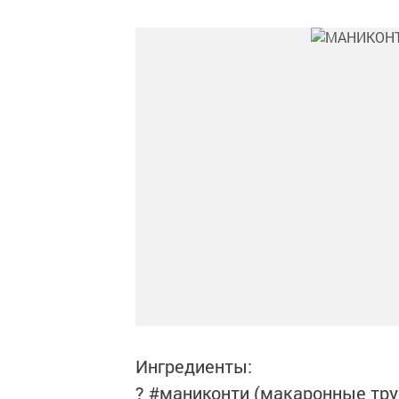
Ингредиенты:⠀
? #маниконти (макаронные труб