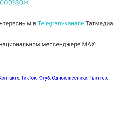
FOOD?ЗОЖ
интересным в
Telegram-канале
Татмедиа
в национальном мессенджере MАХ:
Контакте
,
ТикТок
,
Ютуб
,
Одноклассники
,
Твиттер
,