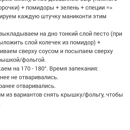
рочки) + помидоры + зелень + специи =>
ируем каждую штучку маниконти этим
 выкладываем на дно тонкий слой песто (при
ыложить слой колечек из помидор) +
иваем сверху соусом и посыпаем сверху
рышкой/фольгой.⠀
аем на 170 - 180°. Время запекания:⠀
анее не отваривались.⠀
аранее отваривались.⠀
ом из вариантов снять крышку/фольгу, чтобы
.