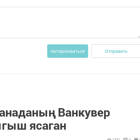
Отправить
Авторизоваться
Канаданың Ванкувер
ыгыш ясаган
1332
0