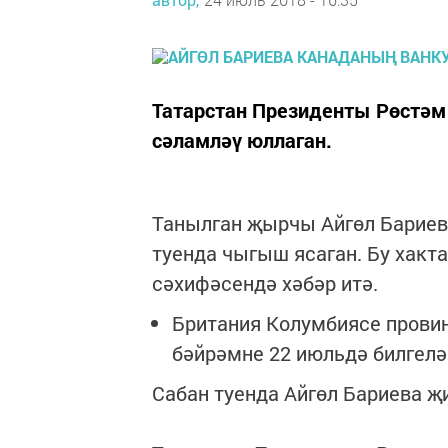
Татарстан Президенты Рөстәм
сәламләү юллаган.
Танылган җырчы Айгөл Бариев
туенда чыгыш ясаган. Бу хакт
сәхифәсендә хәбәр итә.
Британия Колумбиясе прови
бәйрәмне 22 июльдә билгелә
Сабан туенда Айгөл Бариева җ