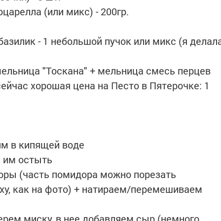
царелла (или микс) - 200гр.⠀
базилик - 1 небольшой пучок или микс (я делал
 мельница "Тоскана" + мельница смесь перцев⠀
(сейчас хорошая цена на Песто в Пятерочке: 1
им в кипящей воде⠀
м им остыть⠀
оры (часть помидора можно порезать
ху, как на фото) + натираем/перемешиваем
ерем миску, в нее добавляем сыр (немного