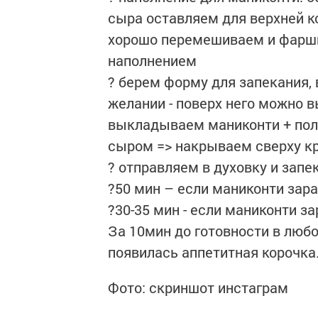
сыра оставляем для верхней ко
хорошо перемешиваем и фарш
наполнением⠀
? берем форму для запекания,
желании - поверх него можно в
выкладываем маниконти + пол
сыром => накрываем сверху к
? отправляем в духовку и запек
?50 мин – если маниконти зар
?30-35 мин - если маниконти з
За 10мин до готовности в люб
появилась аппетитная корочка
Фото: скриншот инстаграм