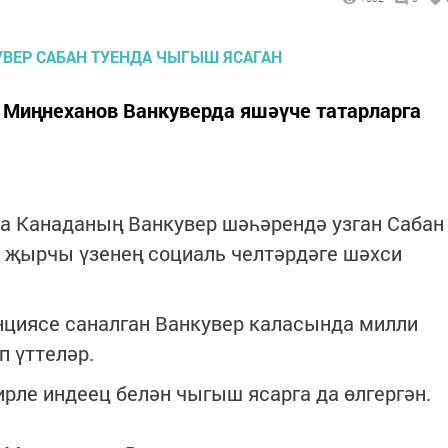
 Миңнеханов Ванкуверда яшәүче татарларга
а Канаданың Ванкувер шәһәрендә узган Сабан
а җырчы үзенең социаль челтәрдәге шәхси
нциясе саналган Ванкувер каласында милли
п үттеләр.
ирле индеец белән чыгыш ясарга да өлгергән.