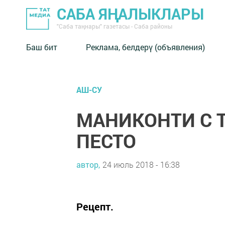
САБА ЯҢАЛЫКЛАРЫ
"Саба таңнары" газетасы - Саба районы
Баш бит
Реклама, белдерү (объявления)
АШ-СУ
МАНИКОНТИ С 
ПЕСТО
автор,
24 июль 2018 - 16:38
Рецепт.