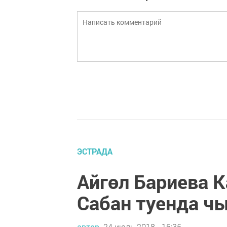
ЭСТРАДА
Айгөл Бариева 
Сабан туенда ч
автор,
24 июль 2018 - 16:35