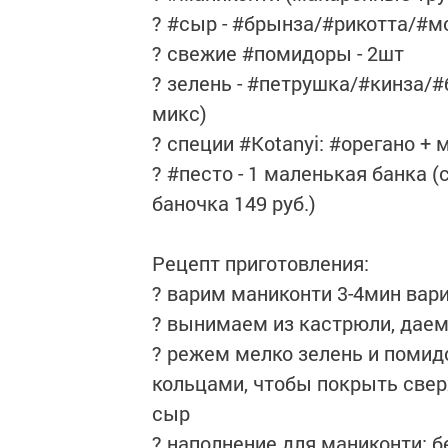
? #сыр - #брынза/#рикотта/#мо
? свежие #помидоры - 2шт⠀
? зелень - #петрушка/#кинза/#
микс)⠀
? специи #Kotanyi: #орегано +
? #песто - 1 маленькая банка 
баночка 149 руб.)⠀
⠀⠀⠀⠀⠀⠀⠀⠀⠀⠀⠀⠀⠀⠀⠀⠀⠀
Рецепт приготовления:⠀
? варим маниконти 3-4мин вар
? вынимаем из кастрюли, дае
? режем мелко зелень и помид
кольцами, чтобы покрыть свер
сыр⠀
? наполнение для маниконти: б