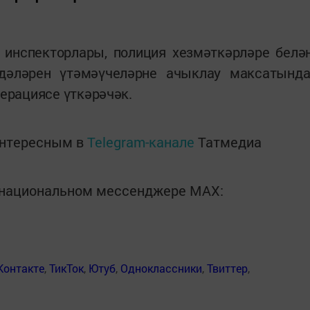
 инспекторлары, полиция хезмәткәрләре белә
­дәләрен үтәмәүчеләрне ачыклау мак­­­сатында
перациясе үткәрәчәк.
интересным в
Telegram-канале
Татмедиа
в национальном мессенджере MАХ:
Контакте
,
ТикТок
,
Ютуб
,
Одноклассники
,
Твиттер
,