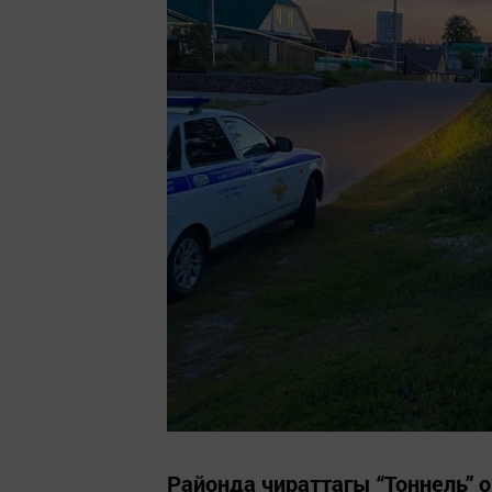
Районда чираттагы “Тоннель” о