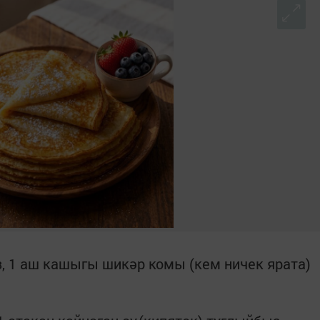
, 1 аш кашыгы шикәр комы (кем ничек ярата)