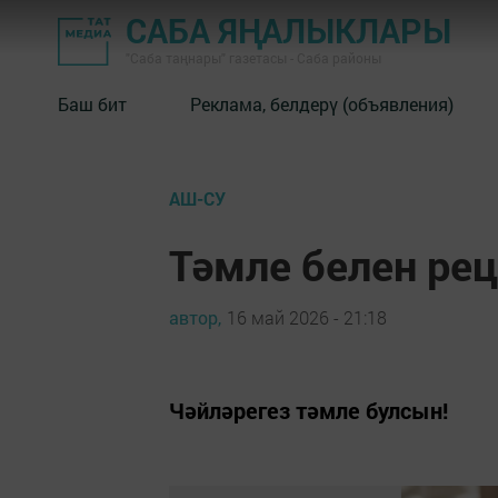
САБА ЯҢАЛЫКЛАРЫ
"Саба таңнары" газетасы - Саба районы
Баш бит
Реклама, белдерү (объявления)
АШ-СУ
Тәмле белен ре
автор,
16 май 2026 - 21:18
Чәйләрегез тәмле булсын!