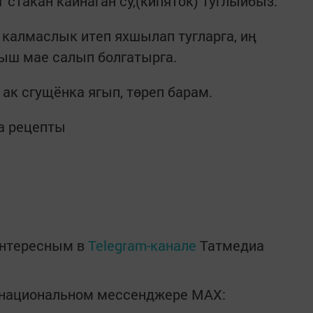
1 стакан кайнаган су,(кипяток) туглыйбыз.
 калмаслык итеп яхшылап тугларга, иң
ыш мае салып болгатырга.
ак сгущёнка ягып, төреп барам.
а рецепты
интересным в
Telegram-канале
Татмедиа
в национальном мессенджере MАХ: