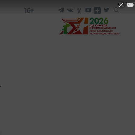
16+
0