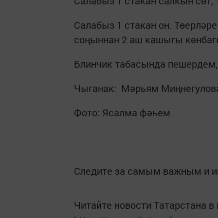
Салабыз 1 стакан салкын сөт, 
Салабыз 1 стакан он. Төерләре
соңыннан 2 аш кашыгы көнбаг
Блинчик табасында пешердем, 
Чыганак: Мәрьям Миңнегулов
Фото: Ясалма фәһем
Следите за самым важным и 
Читайте новости Татарстана 