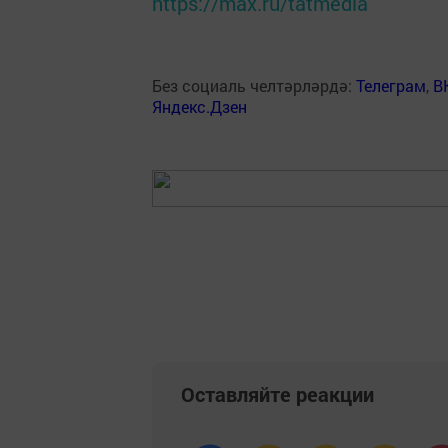
https://max.ru/tatmedia
Без социаль челтәрләрдә:
Телеграм
,
В
Яндекс.Дзен
Оставляйте реакции