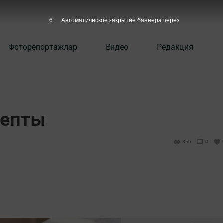
5
Автоматическое закрытие баннера через
Фоторепортажлар
Видео
Редакция
цепты
356
0