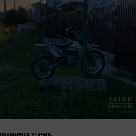
перациясе үтәчәк.