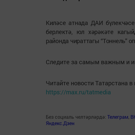
Киләсе атнада ДАИ бүлекчәсе
берлектә, юл хәрәкәте ка­гый
районда чираттагы “Тоннель” о
Следите за самым важным и 
Читайте новости Татарстана 
https://max.ru/tatmedia
Без социаль челтәрләрдә:
Телеграм
,
В
Яндекс.Дзен