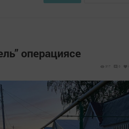
ель” операциясе
317
0