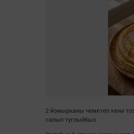
2 йомырканы чеметеп кенә тоз
салып туглыйбыз.