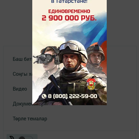
Баш бит
Соңгы хәбәрләр
Видео
Документлар
Төрле темалар