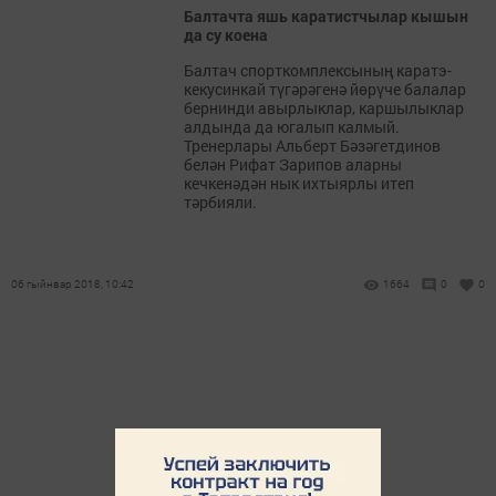
Балтачта яшь каратистчылар кышын
да су коена
Балтач спорткомплексының каратэ-
кекусинкай түгәрәгенә йөрүче балалар
бернинди авырлыклар, каршылыклар
алдында да югалып калмый.
Тренерлары Альберт Бәзәгетдинов
белән Рифат Зарипов аларны
кечкенәдән нык ихтыярлы итеп
тәрбияли.
06 гыйнвар 2018, 10:42
1664
0
0