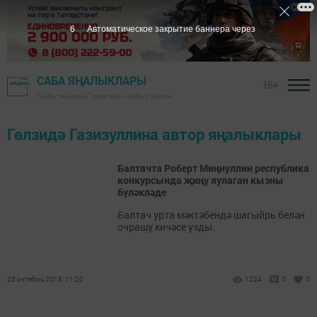
6
Автоматическое закрытие баннера через
САБА ЯҢАЛЫКЛАРЫ
16+
"Саба таңнары" газетасы - Саба районы
Гөлзидә Газизуллина автор яңалыклары
Балтачта Роберт Миңнуллин республика
конкурсында җиңү яулаган кызны
бүләкләде
Балтач урта мәктәбендә шагыйрь белән
очрашу кичәсе узды.
25 октябрь 2018, 11:20
1224
0
0