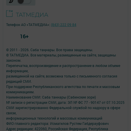
Телефон АО «ТАТМЕДИА»:
(843) 222 09 84
16+
© 2011 - 2026. Саба таңнары. Все права защищены.
© ТАТМЕДИА. Все материалы, размещенные на сайте, защищены
законом.
Перепечатка, воспроизведение и распространение в любом объеме
информации,
размещенной на сайте, возможна только с письменного согласия
редакций СМИ.
При поддержке Республиканского агентства по печати и массовым
коммуникациям.
Наименование СМИ: Саба таннары (Сабинские зори)
№ записи о регистрации СМИ, дата: ЭЛ № ФС 77 - 90147 от 07.10.2025
СМИ зарегистрированно Федеральной службой по надзору в сфере
связи,
информационных технологий и массовых коммуникаций
ФИО главного редактора: Исмагилов Рустем Габдерауфович
Адрес редакции: 422060, Российская Федерация, Республика