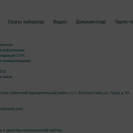
Соңгы хәбәрләр
Видео
Документлар
Төрле т
аконом.
ме информации,
 редакций СМИ.
ым коммуникациям.
2025
 связи,
тан, Сабинский муниципальный район, п.г.т. Богатые Сабы, ул. Тукая, д. 95
@tatmedia.com
в и удобства пользователей сайтом.