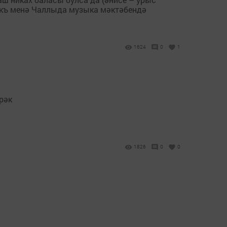
нәкъ менә Чаллыда музыка мәктәбендә
1624
0
1
рәк
1826
0
0