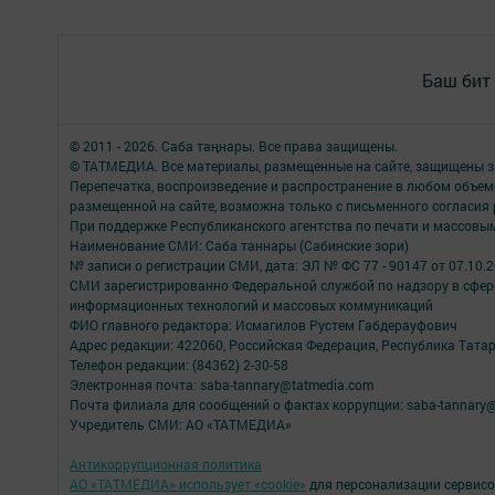
Баш бит
© 2011 - 2026. Саба таңнары. Все права защищены.
© ТАТМЕДИА. Все материалы, размещенные на сайте, защищены з
Перепечатка, воспроизведение и распространение в любом объе
размещенной на сайте, возможна только с письменного согласия
При поддержке Республиканского агентства по печати и массов
Наименование СМИ: Саба таннары (Сабинские зори)
№ записи о регистрации СМИ, дата: ЭЛ № ФС 77 - 90147 от 07.10.
СМИ зарегистрированно Федеральной службой по надзору в сфере
информационных технологий и массовых коммуникаций
ФИО главного редактора: Исмагилов Рустем Габдерауфович
Адрес редакции: 422060, Российская Федерация, Республика Татарс
Телефон редакции: (84362) 2-30-58
Электронная почта: saba-tannary@tatmedia.com
Почта филиала для сообщений о фактах коррупции: saba-tannary
Учредитель СМИ: АО «ТАТМЕДИА»
Антикоррупционная политика
АО «ТАТМЕДИА» использует «cookie»
для персонализации сервисо