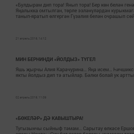
«Булдырам дип тора! Янып тора! Бер көн белән ген
Яңалыкка омтылган, төрле эзләнүләрдән курыкмаг
танып-яратып өлгергән Гүзәлия белән очрашып сө
21 апрель 2018, 14:12
МИН БЕРНИНДИ «ЙОЛДЫЗ» ТҮГЕЛ
Яшь җырчы Алия Карачурина… Яңа исем… Һичшиксез
якты йолдыз дип тә атыйлар. Бәлки болай ук арттыр
02 апрель 2018, 11:09
«БӨКЕЛӘР» ДӘ КАВЫШТЫРА!
Тугызынчы сыйныф тәмам… Сарытау өлкәсе Ершов 
апасы Наилә: «Син бит татар баласы, ичмасам татар