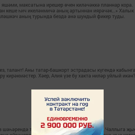
ә яшәми, максатына ирешер өчен киләчәккә планнар кора.
ан кеше һич икеләнмичә аның артыннан иярәчәк…» Халык
йләшкәч аның турында бездә әнә шундый фикер туды.
, талант! Аны татар-башкорт эстрадасы күгендә кабынга
у кирәкмәстер. Хәер, Алия үзе бу хакта ниләр уйлый икән
шәһәрендә туып үскән Алинә Шәрипҗанова Чаллыга җыена
ча өйрәнерсең, безгә кил», – дип чакыра. Гәрчә, кыз кат