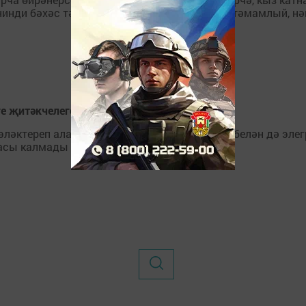
нинди бәхәс тә купмый. Анда ул урта мәктәп тәмамлый, 
ге җитәкчелеге кулыма контракт тоттырды...
 эләктереп ала. Җырчы Дилә Нигъмәтуллина белән дә элег
асы калмады диярлек.