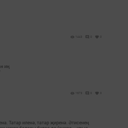
1443
0
0
н иң
?
1673
0
0
. Татар иленә, татар җиренә. Әтисенең
наш никах баласы булса да (әнисе – урыс