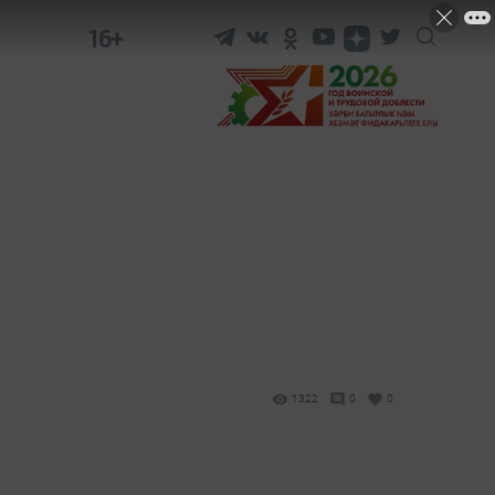
16+
1322
0
0