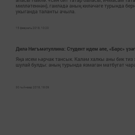
милләтеннән), гаиләдә аның киләчәге турында бер
укыганда таланты ачыла.
15 февраль 2018, 10:20
Дилә Нигъмәтуллина: Студент идем әле, «Барс» үзә
Яңа исем һәрчак тансык. Каләм халкы аны бик тиз
шулай булды: аның турында язмаган матбугат чар
30 гыйнвар 2018, 18:09