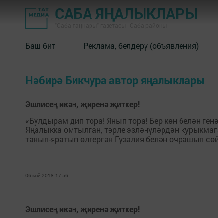
САБА ЯҢАЛЫКЛАРЫ
"Саба таңнары" газетасы - Саба районы
Баш бит
Реклама, белдерү (объявления)
Нәбирә Бикчура автор яңалыклары
Эшлисең икән, җиренә җиткер!
«Булдырам дип тора! Янып тора! Бер көн белән ген
Яңалыкка омтылган, төрле эзләнүләрдән курыкмаг
танып-яратып өлгергән Гүзәлия белән очрашып сө
06 май 2018, 17:56
Эшлисең икән, җиренә җиткер!