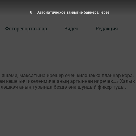
6
Автоматическое закрытие баннера через
Фоторепортажлар
Видео
Редакция
ә яшәми, максатына ирешер өчен киләчәккә планнар кора.
ан кеше һич икеләнмичә аның артыннан иярәчәк…» Халык
йләшкәч аның турында бездә әнә шундый фикер туды.