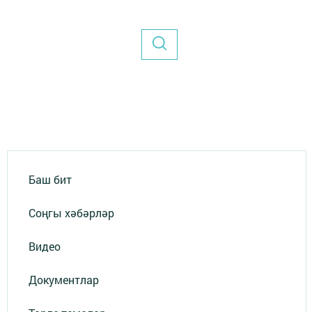
Баш бит
Соңгы хәбәрләр
Видео
Документлар