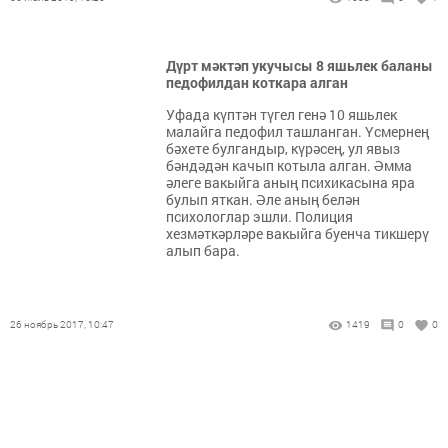
Дүрт мәктәп укучысы 8 яшьлек баланы
педофилдан коткара алган
Уфада күптән түгел генә 10 яшьлек
малайга педофил ташланган. Үсмернең
бәхете булгандыр, күрәсең, ул явыз
бәндәдән качып котыла алган. Әмма
әлеге вакыйга аның психикасына яра
булып яткан. Әле аның белән
психологлар эшли. Полиция
хезмәткәрләре вакыйга буенча тикшерү
алып бара.
26 ноябрь 2017, 10:47
1419
0
0