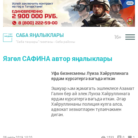
САБА ЯҢАЛЫКЛАРЫ
16+
"Саба таңнары" газетасы - Саба районы
Язгөл САФИНА автор яңалыклары
Уфа бизнесмены Луиза Хәйруллинага
ярдәм күрсәтергә вәгъдә иткән
Эшкуар һәм җәмәгать эшлеклесе Азамат
Галин бер ай элек Луиза Хәйруллинага
ярдәм күрсәтергә вәгъдә иткән. Әгәр
Хәйруллинаны полиция кулга алса,
адвокат хезмәтләрен түләячәкмен
дигән.
06 июль 2019, 10:20
1533
0
1