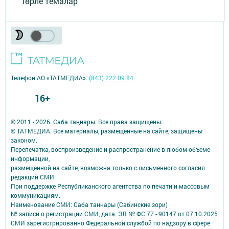
Төрле темалар
Телефон АО «ТАТМЕДИА»:
(843) 222 09 84
16+
© 2011 - 2026. Саба таңнары. Все права защищены.
© ТАТМЕДИА. Все материалы, размещенные на сайте, защищены
законом.
Перепечатка, воспроизведение и распространение в любом объеме
информации,
размещенной на сайте, возможна только с письменного согласия
редакций СМИ.
При поддержке Республиканского агентства по печати и массовым
коммуникациям.
Наименование СМИ: Саба таннары (Сабинские зори)
№ записи о регистрации СМИ, дата: ЭЛ № ФС 77 - 90147 от 07.10.2025
СМИ зарегистрированно Федеральной службой по надзору в сфере