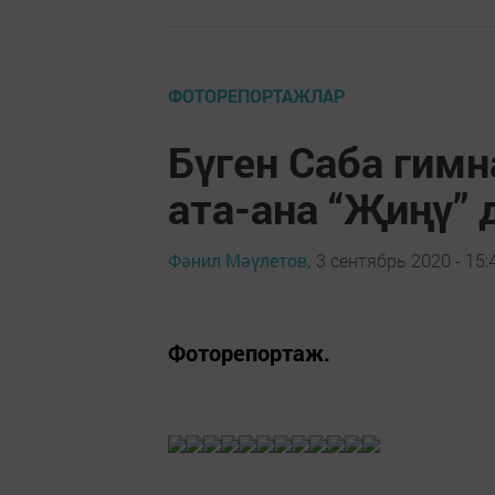
ФОТОРЕПОРТАЖЛАР
Бүген Саба гим
ата-ана “Җиңү”
Фәнил Мәүлетов,
3 сентябрь 2020 - 15:
Фоторепортаж.