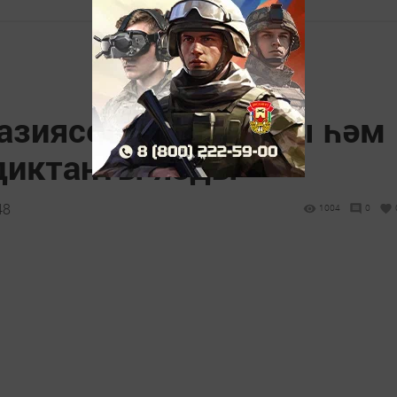
назиясендә 70 укучы һәм
 диктанты язды
48
1004
0