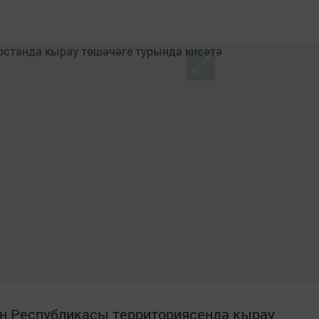
тан Республикасы территориясендә кырау