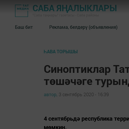
САБА ЯҢАЛЫКЛАРЫ
"Саба таңнары" газетасы - Саба районы
Баш бит
Реклама, белдерү (объявления)
ҺАВА ТОРЫШЫ
Синоптиклар Та
төшәчәге турын
автор,
3 сентябрь 2020 - 16:39
4 сентябрьдә республика терр
мөмкин.