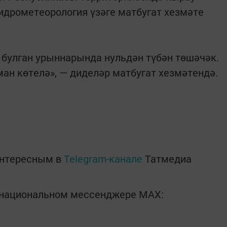
Гидрометеорология үзәге матбугат хезмәте
булган урыннарында нульдән түбән төшәчәк.
ан көтелә», — диделәр матбугат хезмәтендә.
интересным в
Telegram-канале
Татмедиа
в национальном мессенджере MАХ: