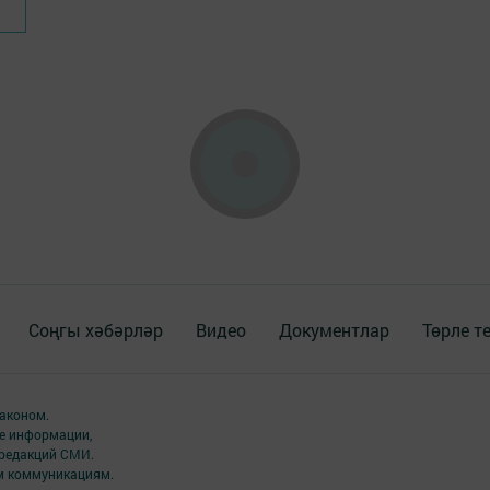
Соңгы хәбәрләр
Видео
Документлар
Төрле т
аконом.
ме информации,
 редакций СМИ.
ым коммуникациям.