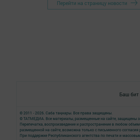
Перейти на страницу новости
Баш бит
© 2011 - 2026. Саба таңнары. Все права защищены.
© ТАТМЕДИА. Все материалы, размещенные на сайте, защищены з
Перепечатка, воспроизведение и распространение в любом объе
размещенной на сайте, возможна только с письменного согласия
При поддержке Республиканского агентства по печати и массов