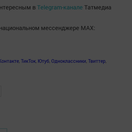
интересным в
Telegram-канале
Татмедиа
в национальном мессенджере MАХ:
Контакте
,
ТикТок
,
Ютуб
,
Одноклассники
,
Твиттер
,