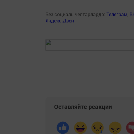
Без социаль челтәрләрдә:
Телеграм
,
В
Яндекс.Дзен
Оставляйте реакции