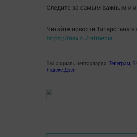
Следите за самым важным и 
Читайте новости Татарстана 
https://max.ru/tatmedia
Без социаль челтәрләрдә:
Телеграм
,
В
Яндекс.Дзен