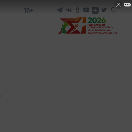
16+
1