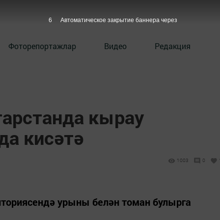
5
Автоматическое закрытие баннера через
Фоторепортажлар
Видео
Редакция
тарстанда кырау
да кисәтә
1003
0
иториясендә урыны белән томан булырга