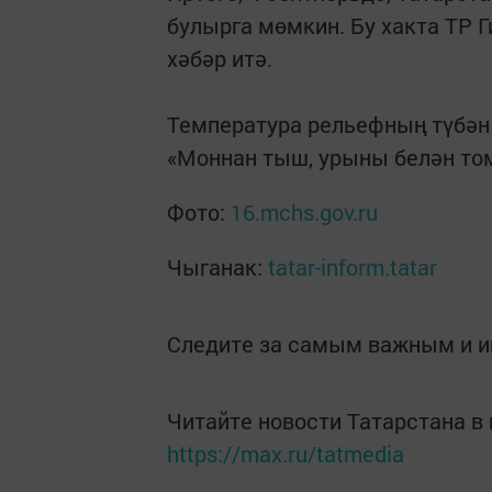
булырга мөмкин. Бу хакта ТР 
хәбәр итә.
Температура рельефның түбән 
«Моннан тыш, урыны белән том
Фото:
16.mchs.gov.ru
Чыганак:
tatar-inform.tatar
Следите за самым важным и 
Читайте новости Татарстана 
https://max.ru/tatmedia