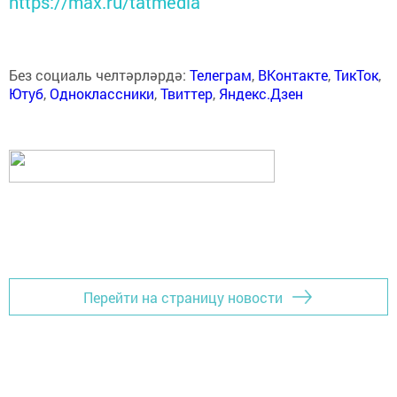
https://max.ru/tatmedia
Без социаль челтәрләрдә:
Телеграм
,
ВКонтакте
,
ТикТок
,
Ютуб
,
Одноклассники
,
Твиттер
,
Яндекс.Дзен
Перейти на страницу новости