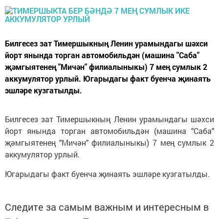
Билгесез зат Тимершыкның Ленин урамындагы шәхси
йорт янында торган автомобильдән (машина "Саба"
җәмгыятенең "Мичән" филиалыныкы) 7 мең сумлык 2
аккумулятор урлый. Югарыдагы факт буенча җинаять
эшләре кузгатылды.
Билгесез зат Тимершыкның Ленин урамындагы шәхси
йорт янында торган автомобильдән (машина "Саба"
җәмгыятенең "Мичән" филиалыныкы) 7 мең сумлык 2
аккумулятор урлый.
Югарыдагы факт буенча җинаять эшләре кузгатылды.
Следите за самым важным и интересным в