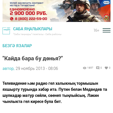
САБА ЯҢАЛЫКЛАРЫ
16+
"Саба таңнары" газетасы - Саба районы
БЕЗГӘ ЯЗАЛАР
"Кайда бара бу дөнья?"
автор,
29 ноябрь 2013 - 08:06
1857
0
0
Телевидение һәм радио гел халыкның тормышын
яхшырту турында хәбәр итә. Путин белән Медведев та
шулкадәр матур сөйли, сөенеп тыңлыйсың. Ләкин
чынлыкта гел киресе була бит.