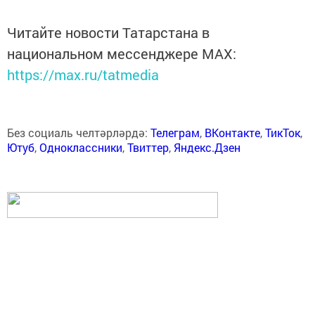
Читайте новости Татарстана в
национальном мессенджере MАХ:
https://max.ru/tatmedia
Без социаль челтәрләрдә:
Телеграм
,
ВКонтакте
,
ТикТок
,
Ютуб
,
Одноклассники
,
Твиттер
,
Яндекс.Дзен