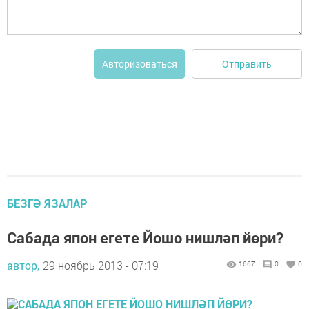
Отправить
Авторизоваться
БЕЗГӘ ЯЗАЛАР
Сабада япон егете Йошо нишләп йөри?
автор,
29 ноябрь 2013 - 07:19
1667
0
0