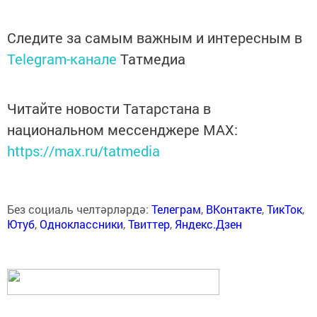
Следите за самым важным и интересным в
Telegram-канале
Татмедиа
Читайте новости Татарстана в
национальном мессенджере MАХ:
https://max.ru/tatmedia
Без социаль челтәрләрдә:
Телеграм
,
ВКонтакте
,
ТикТок
,
Ютуб
,
Одноклассники
,
Твиттер
,
Яндекс.Дзен