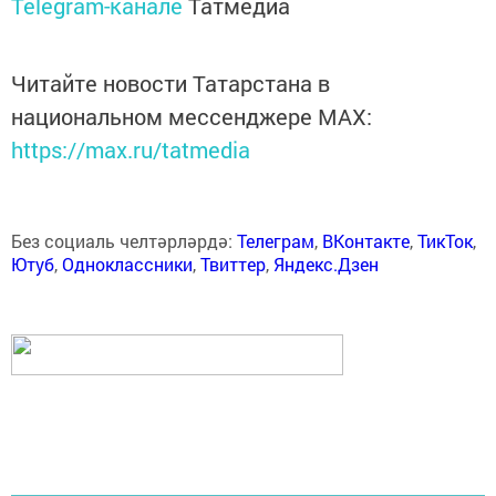
Telegram-канале
Татмедиа
Читайте новости Татарстана в
национальном мессенджере MАХ:
https://max.ru/tatmedia
Без социаль челтәрләрдә:
Телеграм
,
ВКонтакте
,
ТикТок
,
Ютуб
,
Одноклассники
,
Твиттер
,
Яндекс.Дзен