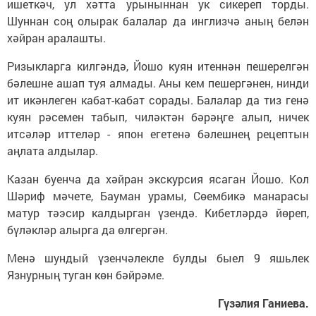
ишеткәч, ул хәтта урыныннан ук сикереп торды.
Шуннан соң олырак балалар да инглизчә аның белән
хәйран аралашты.
Ризыкларга килгәндә, Йошо куян итеннән пешерелгән
бәлешне ашап туя алмады. Аны кем пешергәнен, нинди
ит икәнлеген кабат-кабат сорады. Балалар да тиз генә
куян рәсемен табып, чиләктән бәрәңге алып, ничек
итсәләр иттеләр - япон егетенә бәлешнең рецептын
аңлата алдылар.
Казан буенча да хәйран экскурсия ясаган Йошо. Кол
Шәриф мәчете, Бауман урамы, Сөембикә манарасы
матур тәэсир калдырган үзендә. Кибетләрдә йөреп,
бүләкләр алырга да өлгергән.
Менә шундый үзенчәлекле булды быел 9 яшьлек
Язнурның туган көн бәйрәме.
Гүзәлия Ганиева.