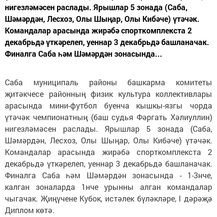
нигезләмәсен раслады. Ярышлар 5 зонада (Саба,
Шәмәрдән, Лесхоз, Олы Шыңар, Олы Кибәче) үтәчәк.
Командалар арасында жирәбә спорткомплекста 2
декабрьдә үткәрелеп, уеннар 3 декабрьдә башланачак.
Финалга Саба һәм Шәмәрдән зонасында...
Саба муниципаль районы башкарма комитеты
җитәкчесе районның физик культура коллективлары
арасында мини-футбол буенча кышкы-язгы чорда
үтәчәк чемпионатның (баш судья Фәргать Хәлиуллин)
нигезләмәсен раслады. Ярышлар 5 зонада (Саба,
Шәмәрдән, Лесхоз, Олы Шыңар, Олы Кибәче) үтәчәк.
Командалар арасында жирәбә спорткомплекста 2
декабрьдә үткәрелеп, уеннар 3 декабрьдә башланачак.
Финалга Саба һәм Шәмәрдән зонасында - 1-3нче,
калган зоналарда 1нче урынны алган командалар
чыгачак. Җиңүчене Кубок, истәлек бүләкләре, I дәрәҗә
Диплом көтә.