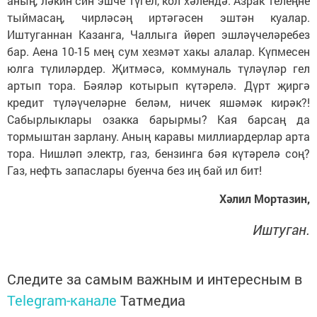
аның, ләкин син эшче түгел, кол хәлендә. Азрак телеңне
тыймасаң, чирләсәң иртәгәсен эштән куалар.
Иштуганнан Казанга, Чаллыга йөреп эшләүчеләребез
бар. Аена 10-15 мең сум хезмәт хакы алалар. Күпмесен
юлга түлиләрдер. Җитмәсә, коммуналь түләүләр гел
артып тора. Бәяләр котырып күтәрелә. Дүрт җиргә
кредит түләүчеләрне беләм, ничек яшәмәк кирәк?!
Сабырлыклары озакка барырмы? Кая барсаң да
тормыштан зарлану. Аның каравы миллиардерлар арта
тора. Нишләп электр, газ, бензинга бәя күтәрелә соң?
Газ, нефть запаслары буенча без иң бай ил бит!
Хәлил Мортазин,
Иштуган.
Следите за самым важным и интересным в
Telegram-канале
Татмедиа