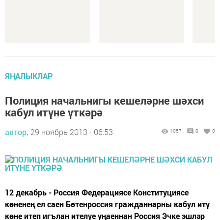
ЯҢАЛЫКЛАР
Полиция начальнигы кешеләрне шәхси
кабул итүне үткәрә
автор,
29 ноябрь 2013 - 06:53
1057
0
0
12 декабрь - Россия Федерациясе Конституциясе
көненең ел саен Бөтенроссия гражданнарны кабул итү
көне итеп игълан ителүе уңаеннан Россия Эчке эшләр