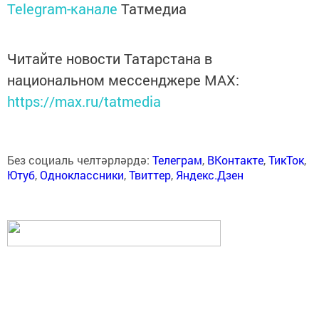
Telegram-канале
Татмедиа
Читайте новости Татарстана в
национальном мессенджере MАХ:
https://max.ru/tatmedia
Без социаль челтәрләрдә:
Телеграм
,
ВКонтакте
,
ТикТок
,
Ютуб
,
Одноклассники
,
Твиттер
,
Яндекс.Дзен