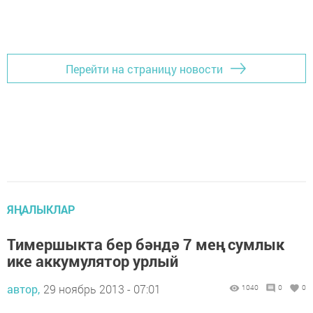
Перейти на страницу новости
ЯҢАЛЫКЛАР
Тимершыкта бер бәндә 7 мең сумлык
ике аккумулятор урлый
автор,
29 ноябрь 2013 - 07:01
1040
0
0