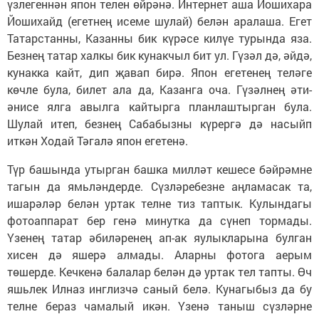
үзлегеннән япон телен өйрәнә. Интернет аша Йошихара
Йошихайд (егетнең исеме шулай) белән аралаша. Егет
Татарстанны, Казанны бик күрәсе килүе турында яза.
Безнең татар халкы бик кунакчыл бит ул. Гүзәл дә, әйдә,
кунакка кайт, дип җавап бирә. Япон егетенең теләге
көчле була, билет ала да, Казанга оча. Гүзәлнең әти-
әнисе ялга авылга кайтырга планлаштырган була.
Шулай итеп, безнең Сабабызны күрергә дә насыйп
иткән Ходай Тәгалә япон егетенә.
Түр башында утырган башка милләт кешесе бәйрәмне
тагын да ямьләндерде. Сүз­лә­­ре­безне аңламасак та,
ишарәләр белән уртак телне тиз таптык. Кулындагы
фотоаппарат бер генә минутка да сүнеп тормады.
Үзенең татар әбиләренең ап-ак яулыкларына булган
хисен дә яшерә алмады. Аларны фотога аерым
төшерде. Кечкенә балалар белән дә уртак тел тапты. Өч
яшьлек Илназ инглизчә саный белә. Кунагыбыз да бу
телне бераз чамалый икән. Үзенә таныш сүзләрне