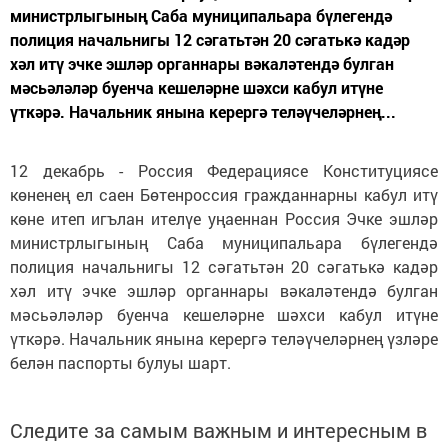
министрлыгының Саба муниципальара бүлегендә
полиция начальнигы 12 сәгатьтән 20 сәгатькә кадәр
хәл итү эчке эшләр органнары вәкаләтендә булган
мәсьәләләр буенча кешеләрне шәхси кабул итүне
үткәрә. Начальник янына керергә теләүчеләрнең...
12 декабрь - Россия Федерациясе Конституциясе
көненең ел саен Бөтенроссия гражданнарны кабул итү
көне итеп игълан ителүе уңаеннан Россия Эчке эшләр
министрлыгының Саба муниципальара бүлегендә
полиция начальнигы 12 сәгатьтән 20 сәгатькә кадәр
хәл итү эчке эшләр органнары вәкаләтендә булган
мәсьәләләр буенча кешеләрне шәхси кабул итүне
үткәрә. Начальник янына керергә теләүчеләрнең үзләре
белән паспорты булуы шарт.
Следите за самым важным и интересным в