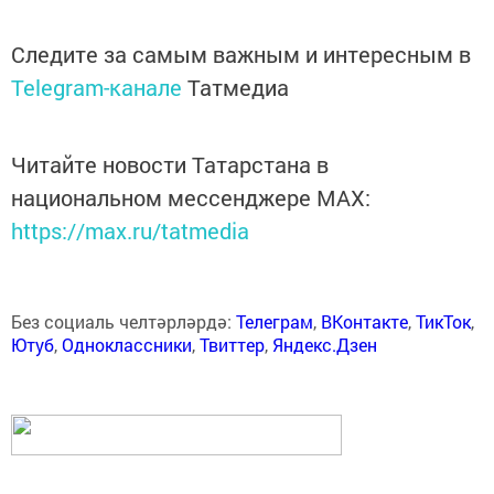
Следите за самым важным и интересным в
Telegram-канале
Татмедиа
Читайте новости Татарстана в
национальном мессенджере MАХ:
https://max.ru/tatmedia
Без социаль челтәрләрдә:
Телеграм
,
ВКонтакте
,
ТикТок
,
Ютуб
,
Одноклассники
,
Твиттер
,
Яндекс.Дзен