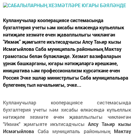
Кулланучылар кооперациясе системасында
бухгалтерия учеты һәм хисабы өлкәсендә күпьеллык
нәтиҗәле хезмәте өчен җаваплылыгы чикләнгән
"Икмәк" җәмгыяте икътисадчысы Алсу Таһир кызы
Исмәгыйлова Саба муниципаль районының Мактау
грамотасы белән бүләкләнде. Хезмәт вазифаларын
үрнәк башкарганы, югары нәтиҗәләргә ирешкәне,
инициатива һәм профессионализм күрсәткәне өчен
Россия Эчке эшләр министрлыгы Саба муниципальара
бүлегенең тыл начальнигы, эчке...
Кулланучылар кооперациясе системасында
бухгалтерия учеты һәм хисабы өлкәсендә күпьеллык
нәтиҗәле хезмәте өчен җаваплылыгы чикләнгән
"Икмәк" җәмгыяте икътисадчысы
Алсу Таһир кызы
Исмәгыйлова
Саба муниципаль районының
Мактау