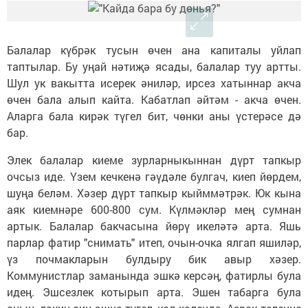
Балалар күбрәк тусын өчен ана капиталы уйлап
таптылар. Бу уңай нәтиҗә ясады, балалар туу артты.
Шул ук вакытта исерек әниләр, ирсез хатыннар акча
өчен бала алып кайта. Кабатлап әйтәм - акча өчен.
Аларга бала кирәк түгел бит, чөнки аны үстерәсе дә
бар.
Элек балалар киеме зурларныкыннан дүрт тапкыр
очсыз иде. Үзем кечкенә гәүдәле булгач, киеп йөрдем,
шуңа беләм. Хәзер дүрт тапкыр кыйммәтрәк. Юк кына
аяк киемнәре 600-800 сум. Күлмәкләр мең сумнан
артык. Балалар бакчасына йөрү икеләтә арта. Яшь
парлар фатир "снимать" итеп, очын-очка ялгап яшиләр,
үз почмакларын булдыру бик авыр хәзер.
Коммунистлар заманында эшкә керсәң, фатирлы була
идең. Эшсезлек котырып арта. Эшен табарга була