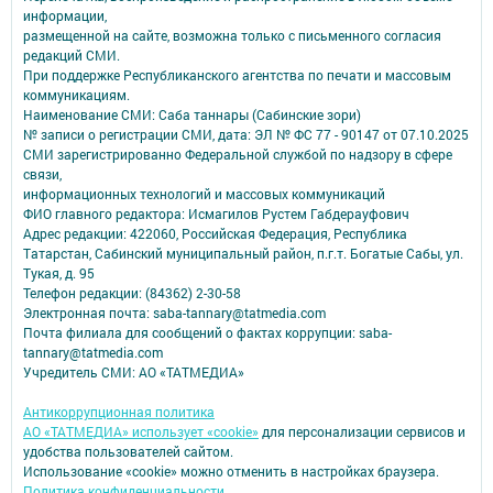
информации,
размещенной на сайте, возможна только с письменного согласия
редакций СМИ.
При поддержке Республиканского агентства по печати и массовым
коммуникациям.
Наименование СМИ: Саба таннары (Сабинские зори)
№ записи о регистрации СМИ, дата: ЭЛ № ФС 77 - 90147 от 07.10.2025
СМИ зарегистрированно Федеральной службой по надзору в сфере
связи,
информационных технологий и массовых коммуникаций
ФИО главного редактора: Исмагилов Рустем Габдерауфович
Адрес редакции: 422060, Российская Федерация, Республика
Татарстан, Сабинский муниципальный район, п.г.т. Богатые Сабы, ул.
Тукая, д. 95
Телефон редакции: (84362) 2-30-58
Электронная почта: saba-tannary@tatmedia.com
Почта филиала для сообщений о фактах коррупции: saba-
tannary@tatmedia.com
Учредитель СМИ: АО «ТАТМЕДИА»
Антикоррупционная политика
АО «ТАТМЕДИА» использует «cookie»
для персонализации сервисов и
удобства пользователей сайтом.
Использование «cookie» можно отменить в настройках браузера.
Политика конфиденциальности