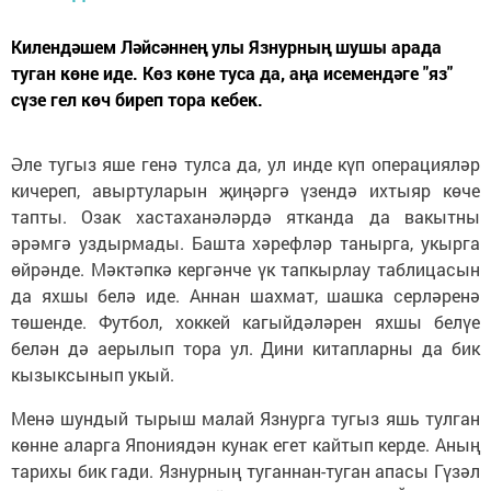
Килендәшем Ләйсәннең улы Язнурның шушы арада
туган көне иде. Көз көне туса да, аңа исемендәге "яз"
сүзе гел көч биреп тора кебек.
Әле тугыз яше генә тулса да, ул инде күп операцияләр
кичереп, авыртуларын җиңәргә үзендә ихтыяр көче
тапты. Озак хастаханәләрдә ятканда да вакытны
әрәмгә уздырмады. Башта хәрефләр танырга, укырга
өйрәнде. Мәктәпкә кергәнче үк тапкырлау таблицасын
да яхшы белә иде. Аннан шахмат, шашка серләренә
төшенде. Футбол, хоккей кагыйдәләрен яхшы белүе
белән дә аерылып тора ул. Дини китапларны да бик
кызыксынып укый.
Менә шундый тырыш малай Язнурга тугыз яшь тулган
көнне аларга Япониядән кунак егет кайтып керде. Аның
тарихы бик гади. Язнурның туганнан-туган апасы Гүзәл