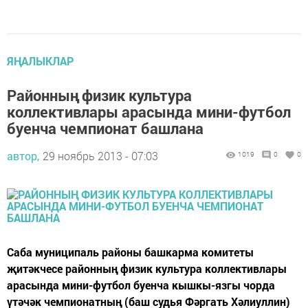
ЯҢАЛЫКЛАР
Районның физик культура
коллективлары арасында мини-футбол
буенча чемпионат башлана
автор,
29 ноябрь 2013 - 07:03
1019
0
0
Саба муниципаль районы башкарма комитеты
җитәкчесе районның физик культура коллективлары
арасында мини-футбол буенча кышкы-язгы чорда
үтәчәк чемпионатның (баш судья Фәргать Хәлиуллин)