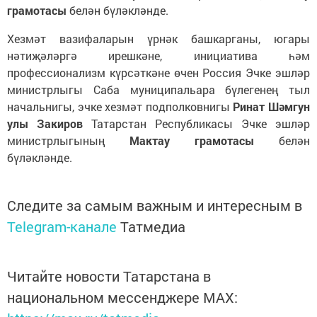
грамотасы
белән бүләкләнде.
Хезмәт вазифаларын үрнәк башкарганы, югары
нәтиҗәләргә ирешкәне, инициатива һәм
профессионализм күрсәткәне өчен Россия Эчке эшләр
министрлыгы Саба муниципальара бүлегенең тыл
начальнигы, эчке хезмәт подполковнигы
Ринат Шәмгун
улы Закиров
Татарстан Республикасы Эчке эшләр
министрлыгының
Мактау грамотасы
белән
бүләкләнде.
Следите за самым важным и интересным в
Telegram-канале
Татмедиа
Читайте новости Татарстана в
национальном мессенджере MАХ: