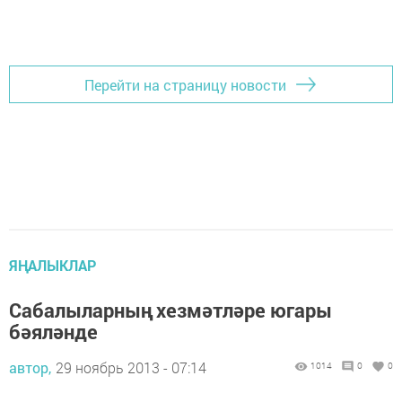
Перейти на страницу новости
ЯҢАЛЫКЛАР
Сабалыларның хезмәтләре югары
бәяләнде
автор,
29 ноябрь 2013 - 07:14
1014
0
0