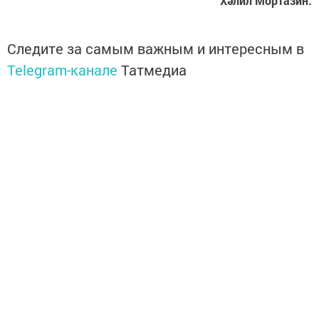
Хәлил Мортазин.
Следите за самым важным и интересным в
Telegram-канале
Татмедиа
Читайте новости Татарстана в
национальном мессенджере MАХ:
https://max.ru/tatmedia
Без социаль челтәрләрдә:
Телеграм
,
ВКонтакте
,
ТикТок
,
Ютуб
,
Одноклассники
,
Твиттер
,
Яндекс.Дзен