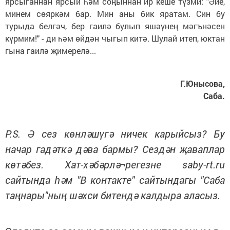
ярсыганнан ярсый һәм соңыннан ир кеше түзми: "Әйе,
минем сөяркәм бар. Мин аны бик яратам. Син бу
турыда белгәч, бер гаилә булып яшәүнең мәгънәсен
күрмим!" - ди һәм өйдән чыгып китә. Шулай итеп, юктан
гына гаилә җимерелә...
Г.Юнысова,
Саба.
Р.S. Ә сез көнләшүгә ничек карыйсыз? Бу
начар гадәткә дәва бармы? Сездән җаваплар
көтәбез. Хат-хәбәрлә¬регезне saby-rt.ru
сайтында һәм "В контакте" сайтындагы "Саба
таңнары"ның шәхси битендә калдыра аласыз.