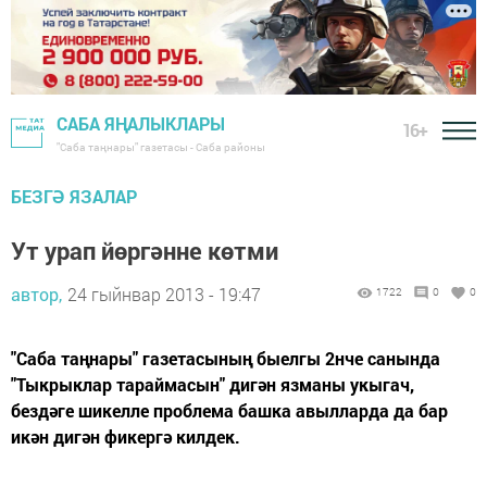
САБА ЯҢАЛЫКЛАРЫ
16+
"Саба таңнары" газетасы - Саба районы
БЕЗГӘ ЯЗАЛАР
Ут урап йөргәнне көтми
автор,
24 гыйнвар 2013 - 19:47
1722
0
0
"Саба таңнары" газетасының быелгы 2нче санында
"Тыкрыклар тараймасын" дигән язманы укыгач,
бездәге шикелле проблема башка авылларда да бар
икән дигән фикергә килдек.