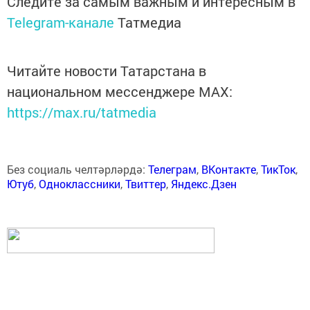
Следите за самым важным и интересным в
Telegram-канале
Татмедиа
Читайте новости Татарстана в
национальном мессенджере MАХ:
https://max.ru/tatmedia
Без социаль челтәрләрдә:
Телеграм
,
ВКонтакте
,
ТикТок
,
Ютуб
,
Одноклассники
,
Твиттер
,
Яндекс.Дзен