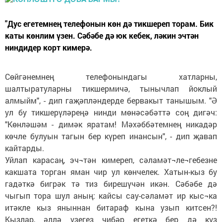
"Дус егетемнең телефонын көн дә тикшереп торам. Бик
каты көнлим үзен. Сәбәбе дә юк кебек, ләкин эчтән
ниндидер корт кимерә.
Сөйгәнемнең телефонындагы хатларны,
шалтыратуларны тикшермичә, тынычлап йоклый
алмыйм", - дип гаҗәпләндерде бервакыт танышым. "Ә
ул бу тикшерүләреңә нинди мөнәсәбәттә соң дигәч:
"Көнләшәм - димәк яратам! Мәхәббәтемнең никадәр
көчле булуын тагын бер күреп инансын", - дип җавап
кайтарды.
Уйлап карасаң, эч¬тән кимереп, сәламәт¬ле¬гебезне
какшата торган яман чир ул көнчелек. Хатын-кыз бу
гадәткә бигрәк тә тиз бирешүчән икән. Сәбәбе дә
чыгып тора шул аның: кайсы сау-сәламәт ир кыс¬ка
итәкле кыз яныннан битараф кына узып китсен?!
Кызлар, әллә үзегез чибәр егеткә бер дә күз