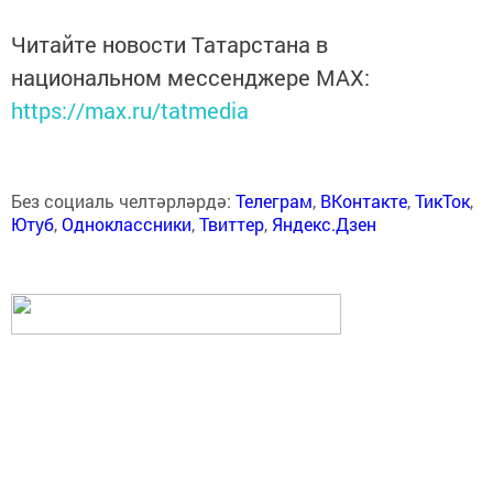
Читайте новости Татарстана в
национальном мессенджере MАХ:
https://max.ru/tatmedia
Без социаль челтәрләрдә:
Телеграм
,
ВКонтакте
,
ТикТок
,
Ютуб
,
Одноклассники
,
Твиттер
,
Яндекс.Дзен