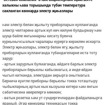
халыкны һава торышында түбән температура
сакланган көннәрдә электр җиһазлары
һәм электр белән җылыту приборларын кулланганда
электр челтәренә артык күп көч килүне булдырмау һәм
шуңа бәйле янгыннарны кисәтү буенча
куркынычсызлык чаралары күрергә кирәклен искәртә.
Электр җиһазлары, электр белән ягу, җылыту
приборларын кулланганда түбәндәгеләрне истә тоту
зарур:
- артык зарурлык булмаганда, өйдәге барлык электр
приборларын берьюлы кабызмагыз, ә инде өйдән
чыгып киткәндә, электрдан аерырга онытмагыз.
Берничә куәтле приборны берьюлы токка тоташтыру
чыбыкларның артык нык кызуына китерә һәм янгын
сәбәпчесенә әверелергә мөмкин;
- ватык розетка һәм ут сүндергечләрдән файдаланырга
ярамый. Әгәр көнкүреш техникасын токка