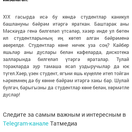
XIX гасырда исә бу көндә студентлар каникул
башлануны бәйрәм итәргә яраткан. Баштарак аны
Мәскәүдә генә билгеләп үтсәләр, хәзер инде ул бөтен
ил студентларының иң көтеп алган бәйрәменә
әверелде. Студентлар көне ничек уза соң? Кайбер
яшьләр аны дуслары белән кафеларда, дискотека
залларында билгеләп үтәргә яраталар. Тулай
торакларда зур тамаша ясап уздыручылар да юк
түгел.Хәер, үзен студент, ягъни яшь күңелле итеп тойган
һәркемнең дә бу көнне бәйрәм итәргә хакы бар. Шулай
булгач, барыгызны да студентлар көне белән, хөрмәтле
дуслар!
Следите за самым важным и интересным в
Telegram-канале
Татмедиа