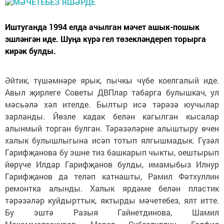
Иштуганда 1994 елда ачылган мәчет ашык-пошык
эшләнгән иде. Шуңа күрә гел төзекләндереп торырга
кирәк булды.
Әйтик, түшәмнәре ярык, пычкы чүбе коелгалый иде.
Авыл җирлеге Советы ДВПлар табарга булышкач, ул
мәсьәлә хәл ителде. Былтыр исә тәрәзә юучылар
зарланды. Йөзле кадак белән кагылган кысалар
алынмый торган булган. Тәрәзәләрне алыштыру өчен
халык булышлыгына исәп тотып ялгышмадык. Гүзәл
Гарифҗанова бу эшне тиз башкарып чыкты, оештырып
йөрүче Илдар Гарифҗанов булды, имамыбыз Илнур
Гарифҗанов да теләп катнашты, Рамил Фәтхуллин
ремонтка алынды. Халык ярдәме белән пластик
тәрәзәләр куйдырттык, яктырды мәчетебез, ялт итте.
Бу эштә Разыя Гайнетдинова, Шамил