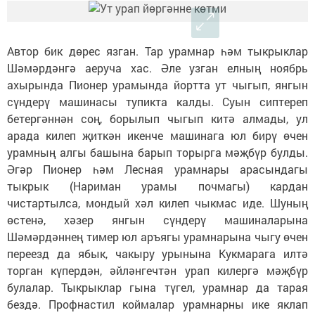
Автор бик дөрес язган. Тар урамнар һәм тыкрыклар
Шәмәрдәнгә аеруча хас. Әле узган елның ноябрь
ахырында Пионер урамында йортта ут чыгып, янгын
сүндерү машинасы тупикта калды. Суын сиптереп
бетергәннән соң, борылып чыгып китә алмады, ул
арада килеп җиткән икенче машинага юл бирү өчен
урамның алгы башына барып торырга мәҗбүр булды.
Әгәр Пионер һәм Лесная урамнары арасындагы
тыкрык (Нариман урамы почмагы) кардан
чистартылса, мондый хәл килеп чыкмас иде. Шуның
өстенә, хәзер янгын сүндерү машиналарына
Шәмәрдәннең тимер юл аръягы урамнарына чыгу өчен
переезд да ябык, чакыру урынына Кукмарага илтә
торган күпердән, әйләнгечтән урап килергә мәҗбүр
булалар. Тыкрыклар гына түгел, урамнар да тарая
бездә. Профнастил коймалар урамнарны ике яклап