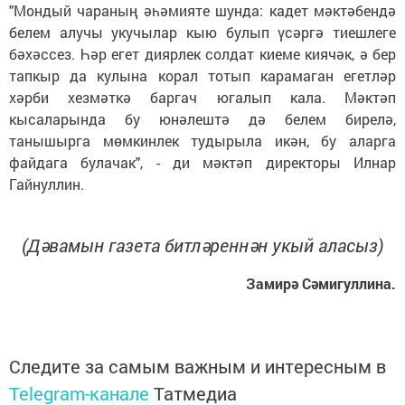
"Мондый чараның әһәмияте шунда: кадет мәктәбендә
белем алучы укучылар кыю булып үсәргә тиешлеге
бәхәссез. Һәр егет диярлек солдат киеме киячәк, ә бер
тапкыр да кулына корал тотып карамаган егетләр
хәрби хезмәткә баргач югалып кала. Мәктәп
кысаларында бу юнәлештә дә белем бирелә,
танышырга мөмкинлек тудырыла икән, бу аларга
файдага булачак", - ди мәктәп директоры Илнар
Гайнуллин.
(Дәвамын газета битләреннән укый аласыз)
Замирә Сәмигуллина.
Следите за самым важным и интересным в
Telegram-канале
Татмедиа