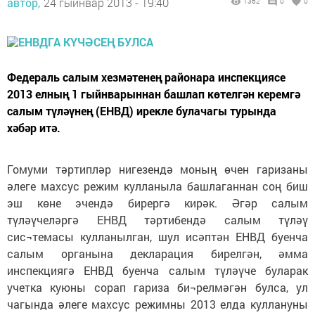
автор,
24 гыйнвар 2013 - 19:40
1362
0
0
Федераль салым хезмәтенең районара инспекциясе
2013 елның 1 гыйнварыннан башлап көтелгән керемгә
салым түләүнең (ЕНВД) ирекле булачагы турында
хәбәр итә.
Гомуми тәртипләр нигезендә моның өчен гаризаны
әлеге махсус режим кулланыла башлаганнан соң биш
эш көне эчендә бирергә кирәк. Әгәр салым
түләүчеләргә ЕНВД тәртибендә салым түләү
сис¬темасы кулланылган, шул исәптән ЕНВД буенча
салым органына декларация бирелгән, әмма
инспекциягә ЕНВД буенча салым түләүче буларак
учетка куюны сорап гариза би¬релмәгән булса, ул
чагында әлеге махсус режимны 2013 елда куллануны