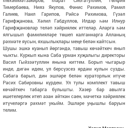
Мөхәммәтзакиров, Марат Сибгатуллин, Гөлфия
Тимербаева, Нияз Якупов, Фәнис Рәхимов, Рамил
Галиев, Наил Гарипов, Рәйсә Рәхимова, Гүзәл
Гарифҗанова, Хәлил Габдуллов, Илдар һәм Илнур
Гарифҗановлар теләп хәйриялек иттеләр. Аларга һәм
ялгышып фамилияләре төшеп калганнарга Алланың
рәхмәте яусын, яхшылыклары меңе белән кайтсын.
Шушы эшкә куанып йөргәндә, тавыш көчәйткеч янып
чыкты. Куркып кына Саба урман хуҗалыгы директоры
Васил Гыйззәтуллин янына киттем. Борып чыгарыр
инде, дигән идем, ул берсүзсез ярдәм кулын сузды.
Сабага барып, дин эшләре белән кураторлык итүче
Расих Сабировны күрдем. Ул тулы комплект тавыш
көчәйткеч табарга булышты. Хәзер бар авылга
ишетелерлек итеп азан әйткән саен, мәчеткә хәйриялек
итүчеләргә рәхмәт укыйм. Эшләре уңышлы баруын
телим.