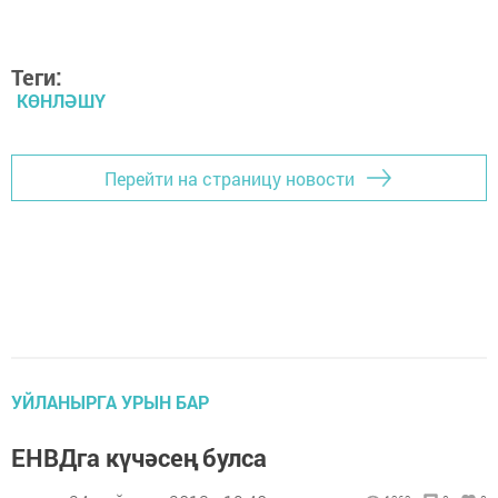
Теги:
КӨНЛӘШҮ
Перейти на страницу новости
УЙЛАНЫРГА УРЫН БАР
ЕНВДга күчәсең булса