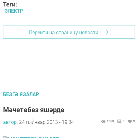
Теги:
ЭЛЕКТР
Перейти на страницу новости
БЕЗГӘ ЯЗАЛАР
Мәчетебез яшәрде
автор,
24 гыйнвар 2013 - 19:34
1768
0
0