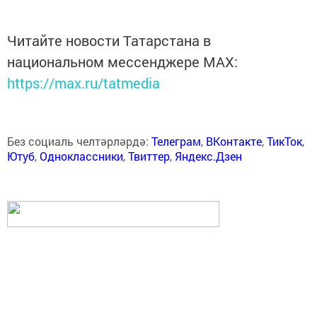
Читайте новости Татарстана в
национальном мессенджере MАХ:
https://max.ru/tatmedia
Без социаль челтәрләрдә:
Телеграм
,
ВКонтакте
,
ТикТок
,
Ютуб
,
Одноклассники
,
Твиттер
,
Яндекс.Дзен