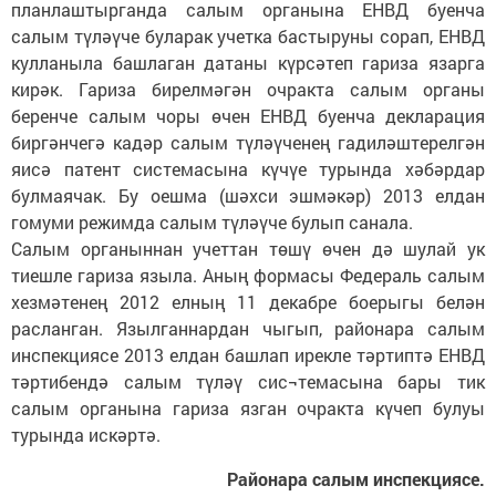
планлаштырганда салым органына ЕНВД буенча
салым түләүче буларак учетка бастыруны сорап, ЕНВД
кулланыла башлаган датаны күрсәтеп гариза язарга
кирәк. Гариза бирелмәгән очракта салым органы
беренче салым чоры өчен ЕНВД буенча декларация
биргәнчегә кадәр салым түләүченең гадиләштерелгән
яисә патент системасына күчүе турында хәбәрдар
булмаячак. Бу оешма (шәхси эшмәкәр) 2013 елдан
гомуми режимда салым түләүче булып санала.
Салым органыннан учеттан төшү өчен дә шулай ук
тиешле гариза языла. Аның формасы Федераль салым
хезмәтенең 2012 елның 11 декабре боерыгы белән
расланган. Язылганнардан чыгып, районара салым
инспекциясе 2013 елдан башлап ирекле тәртиптә ЕНВД
тәртибендә салым түләү сис¬темасына бары тик
салым органына гариза язган очракта күчеп булуы
турында искәртә.
Районара салым инспекциясе.