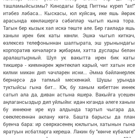
ташламыйсызмы? Кинодагы Бред Питтны күреп "ах!"
итәбез ләбаса... Кыскасы, юл куйсаң, ике яшь йөрәк
арасында көнләшергә сәбәпләр чыгып кына тора.
Тагын бер кызык хәл искә төште әле. Бер гаиләдә яшь
ханым ирен бик каты көнли. Эшкә чыгып киткәч,
өзлексез телефоныннан шалтырата, эш урынындагы
корпоратив кичәләргә җибәрми, хәтта дуслары белән
аралаштырмый. Шул ук вакытта ирен бик каты
тикшерә - киемнәрен җентекләп карый, чит хатын исе
килми микән дип чәчләрен исни... Әмма бәйләнерлек
бернәрсә дә тапмый мескенкәй. Шушы урында
туктыйсы гына бит... Юк, бу ханым кибеттән иннек
сатып ала да, диван астына яшерә. Вакыйга үсешен
аңлагансыздыр дип уйлыйм: идән юганда әлеге ханым
бу иннекне ире күз алдында тартып чыгара да,
сөеклесеннән аклану көтә. Башта барысы да план
буенча бара: ир сөяркәсенең юклыгын, хатынын гына
яратуын исбатларга керешә. Ләкин бу "көнче күбәләге"