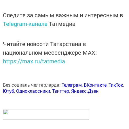
Следите за самым важным и интересным в
Telegram-канале
Татмедиа
Читайте новости Татарстана в
национальном мессенджере MАХ:
https://max.ru/tatmedia
Без социаль челтәрләрдә:
Телеграм
,
ВКонтакте
,
ТикТок
,
Ютуб
,
Одноклассники
,
Твиттер
,
Яндекс.Дзен