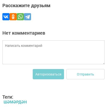
Расскажите друзьям
Нет комментариев
Отправить
Авторизоваться
Теги:
ШӘМӘРДӘН