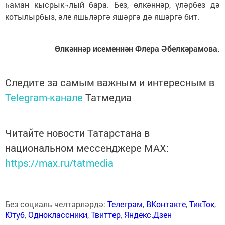
һаман кысрык¬лый бара. Без, өлкәннәр, үләрбез дә
котылырбыз, әле яшьләргә яшәргә дә яшәргә бит.
Өлкәннәр исеменнән Флера Әбелкәрамова.
Следите за самым важным и интересным в
Telegram-канале
Татмедиа
Читайте новости Татарстана в
национальном мессенджере MАХ:
https://max.ru/tatmedia
Без социаль челтәрләрдә:
Телеграм
,
ВКонтакте
,
ТикТок
,
Ютуб
,
Одноклассники
,
Твиттер
,
Яндекс.Дзен