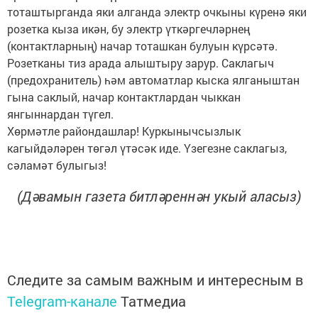
тоташтырганда яки алганда электр очкыны күренә яки
розетка кыза икән, бу электр үткәргечләрнең
(контактларның) начар тоташкан булуын күрсәтә.
Розетканы тиз арада алыштыру зарур. Саклагыч
(предохранитель) һәм автоматлар кыска ялганыштан
гына саклый, начар контактлардан чыккан
янгыннардан түгел.
Хөрмәтле райондашлар! Куркынычсызлык
кагыйдәләрен төгәл үтәсәк иде. Үзегезне саклагыз,
сәламәт булыгыз!
(Дәвамын газета битләреннән укый аласыз)
Следите за самым важным и интересным в
Telegram-канале
Татмедиа