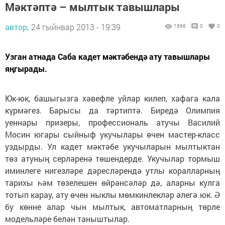
Мәктәптә – мылтык тавышлары
автор,
24 гыйнвар 2013 - 19:39
1866
0
0
Узган атнада Саба кадет мәктәбендә ату тавышлары
яңгырады.
Юк-юк, башыгызга хәвефле уйлар килеп, хафага кала
күрмәгез. Барысы да тәртиптә. Биредә Олимпия
уеннары призеры, профессиональ атучы Василий
Мосин югары сыйныф укучылары өчен мастер-класс
уздырды. Ул кадет мәктәбе укучыларын мылтыктан
төз атуның серләренә төшендерде. Укучылар тормыш
иминлеге нигезләре дәресләрендә утлы коралларның
тарихы һәм төзелешен өйрәнсәләр дә, аларны кулга
тотып карау, ату өчен ныклы мөмкинлекләр әлегә юк. Ә
бу көнне алар чын мылтык, автоматларның төрле
модельләре белән таныштылар.