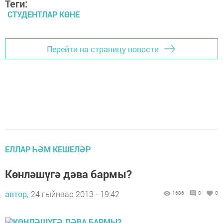
Теги:
СТУДЕНТЛАР КӨНЕ
Перейти на страницу новости
ЕЛЛАР ҺӘМ КЕШЕЛӘР
Көнләшүгә дәва бармы?
автор,
24 гыйнвар 2013 - 19:42
1686
0
0