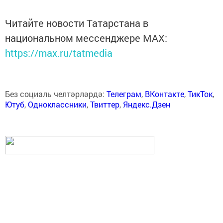
Читайте новости Татарстана в
национальном мессенджере MАХ:
https://max.ru/tatmedia
Без социаль челтәрләрдә:
Телеграм
,
ВКонтакте
,
ТикТок
,
Ютуб
,
Одноклассники
,
Твиттер
,
Яндекс.Дзен