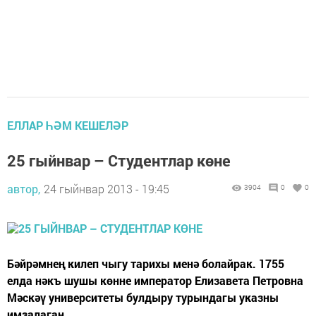
ЕЛЛАР ҺӘМ КЕШЕЛӘР
25 гыйнвар – Студентлар көне
автор,
24 гыйнвар 2013 - 19:45
3904
0
0
Бәйрәмнең килеп чыгу тарихы менә болайрак. 1755
елда нәкъ шушы көнне император Елизавета Петровна
Мәскәү университеты булдыру турындагы указны
имзалаган.