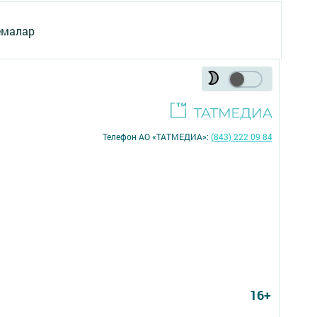
емалар
Телефон АО «ТАТМЕДИА»:
(843) 222 09 84
16+