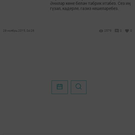
Әниләр көне белән тәбрик итәбез. Сез иң
гүзәл, кадерле, газиз кешеләребез.
29 ноябрь 2015, 04:26
2579
0
0