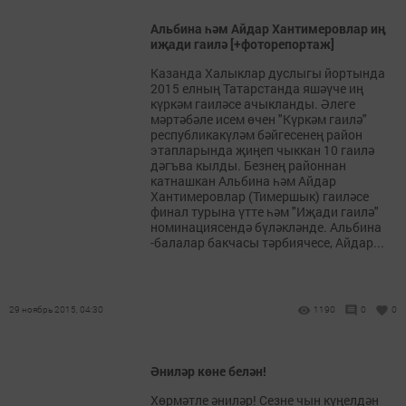
Альбина һәм Айдар Хантимеровлар иң
иҗади гаилә [+фоторепортаж]
Казанда Халыклар дуслыгы йортында
2015 елның Татарстанда яшәүче иң
күркәм гаиләсе ачыкланды. Әлеге
мәртәбәле исем өчен "Күркәм гаилә"
республикакүләм бәйгесенең район
этапларында җиңеп чыккан 10 гаилә
дәгъва кылды. Безнең районнан
катнашкан Альбина һәм Айдар
Хантимеровлар (Тимершык) гаиләсе
финал турына үтте һәм "Иҗади гаилә"
номинациясендә бүләкләнде. Альбина
-балалар бакчасы тәрбиячесе, Айдар...
29 ноябрь 2015, 04:30
1190
0
0
Әниләр көне белән!
Хөрмәтле әниләр! Сезне чын күңелдән