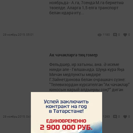
ноябрьдә - А.га, 7сендә М.га беркетмә
төзелде. Аларга 1,5 елга транспорт
белән идарә итү...
29 ноябрь 2015, 05:01
1180
0
0
Ак чәчәкләргә тиң гомер
Фельдшер, ир хатыны, ана. Ә исеме
нинди әле - Гөлшаһидә. Шуңа күрә Яңа
Мичән медпункты мөдире
Г.Зәйнетдинова белән очрашкач сүзне:
"Телевизордан күрсәтелгән "Ак чәчәкләр"
киносын карый алдыңмы соң?" дигән
сораудан башладым.
29 ноябрь 2015, 04:55
1263
0
0