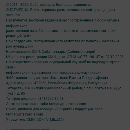
© 2011 - 2026. Саба таңнары. Все права защищены.
© ТАТМЕДИА. Все материалы, размещенные на сайте, защищены
законом.
Перепечатка, воспроизведение и распространение в любом объеме
информации,
размещенной на сайте, возможна только с письменного согласия
редакций СМИ.
При поддержке Республиканского агентства по печати и массовым
коммуникациям.
Наименование СМИ: Саба таннары (Сабинские зори)
№ записи о регистрации СМИ, дата: ЭЛ № ФС 77 - 90147 от 07.10.2025
СМИ зарегистрированно Федеральной службой по надзору в сфере
связи,
информационных технологий и массовых коммуникаций
ФИО главного редактора: Исмагилов Рустем Габдерауфович
Адрес редакции: 422060, Российская Федерация, Республика
Татарстан, Сабинский муниципальный район, п.г.т. Богатые Сабы, ул.
Тукая, д. 95
Телефон редакции: (84362) 2-30-58
Электронная почта: saba-tannary@tatmedia.com
Почта филиала для сообщений о фактах коррупции: saba-
tannary@tatmedia.com
Учредитель СМИ: АО «ТАТМЕДИА»
Антикоррупционная политика