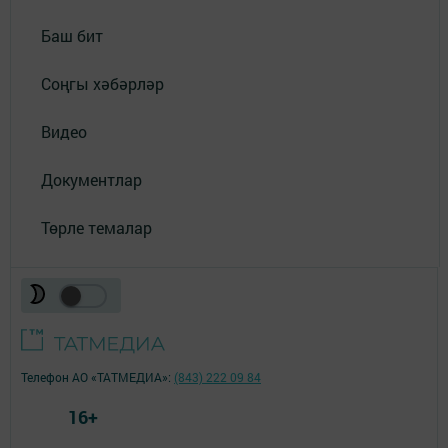
Баш бит
Соңгы хәбәрләр
Видео
Документлар
Төрле темалар
Телефон АО «ТАТМЕДИА»:
(843) 222 09 84
16+