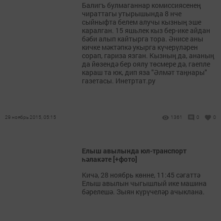
Балигъ булмаганнар комиссиясенең
чираттагы утырышында 8 нче
сыйныфта белем алучы кызның эше
каралган. 15 яшьлек кыз бер-ике айдан
бәби алып кайтырга тора. Әнисе аны
кичке мәктәпкә укырга күчерүләрен
сорап, гариза язган. Кызның да, ананың
да йөзендә бер оялу төсмере дә, гаепле
караш та юк, дип яза "Әлмәт таңнары"
газетасы. Инетртат.ру
29 ноябрь 2015, 05:15
1361
0
0
Елыш авылында юл-транспорт
һәлакәте [+фото]
Кичә, 28 ноябрь көнне, 11:45 сәгаттә
Елыш авылын чыгышлый ике машина
бәрелешә. Зыян күрүчеләр ачыклана.