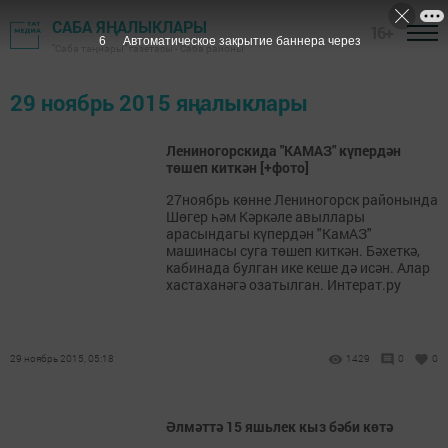
САБА ЯҢАЛЫКЛАРЫ
16+
5
Автоматическое закрытие баннера через
"Саба таңнары" газетасы - Саба районы
29 ноябрь 2015 яңалыклары
Лениногорскида "КАМАЗ" күпердән
төшеп киткән [+фото]
27ноябрь көнне Лениногорск районында
Шөгер һәм Кәркәле авыллары
арасындагы күпердән "КамАЗ"
машинасы суга төшеп киткән. Бәхеткә,
кабинада булган ике кеше дә исән. Алар
хастаханәгә озатылган. Интерат.ру
29 ноябрь 2015, 05:18
1429
0
0
Әлмәттә 15 яшьлек кыз бәби көтә