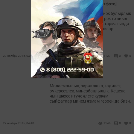
Гаилә аналар белән көчле [+фото]
Районыбызда яшьләргә үрнәк булырлык
эшсөяр аналар бик күп. Бигрәк тә авыл
хуҗалыгының терлекчелек тармагында
төп эшче көчләр - хатын-кызлар.
Аларның күбесе әниләр.
29 ноябрь 2015, 04:50
1127
0
0
Нур сибүче кояш кебек
Мөлаемлылык, зирәк акыл, гадилек,
эчкерсезлек, миһербанлылык. Кешене
чын шәхес итүче әлеге күркәм
сыйфатлар минем язмам героен да бизи.
29 ноябрь 2015, 04:40
1146
0
0