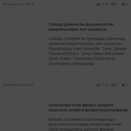
29 ноябрь 2015, 05:13
1316
0
0
Сабада районыбызның иң көчле
шашкачылары көч сынашты
Сабада үткәрелгән турнирда районның
иң көчле шашкачылары көч сынашты.
Ярышларда Азат Әхмәтов - 1нче, Шамил
Галиев (Юлбат) - 2нче, Хәмит Вәгыйзов -
3нче, Илфат Ханнанов (Саба) 4нче
урыннарны яуладылар.
29 ноябрь 2015, 05:06
1223
0
0
Хезмәтләре өчен финанс-бюджет
палатасы хезмәткәрләре бүләкләнделәр
Финанс системасы органнарында
күпьеллык нәтиҗәле хезмәтләре өчен
Саба муниципаль районы финанс-