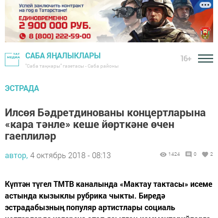
САБА ЯҢАЛЫКЛАРЫ
16+
"Саба таңнары" газетасы - Саба районы
ЭСТРАДА
Илсөя Бәдретдинованы концертларына
«кара тәнле» кеше йөрткәне өчен
гаеплиләр
автор,
4 октябрь 2018 - 08:13
1424
0
2
Күптән түгел ТМТВ каналында «Мактау тактасы» исеме
астында кызыклы рубрика чыкты. Биредә
эстрадабызның популяр артистлары социаль