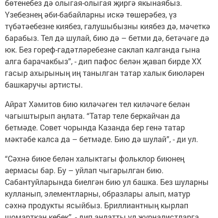
бөтенебез дә олыгая-олыгая җиргә якынаябыз.
Үзебезнең әби-бабайларны искә төшерәбез, үз
түбәтәебезне киябез, галушыбызны киябез дә, мәчеткә
барабыз. Тел дә шулай, бию дә – бетми дә, бетәчәге дә
юк. Без гореф-гадәтләребезне саклап калганда гына
алга барачакбыз”, - дип пафос белән җавап бирде ХХ
гасыр ахырының иң танылган татар халык биюләрен
башкаручы артисты.
Айрат Хәмитов бию киләчәген тел киләчәге белән
чагыштырып аңлата. “Татар теле беркайчан да
бетмәде. Совет чорында Казанда бер генә татар
мәктәбе калса да – бетмәде. Бию дә шулай”, - ди ул.
“Сәхнә биюе белән халыктагы фольклор биюнең
аермасы бар. Бу – уйлап чыгарылган бию.
Сабантуйларында биелгән бию ул башка. Без шуларны
кулланып, элементларны, образлары алып, матур
сәхнә продукты ясыйбыз. Бриллиантның кырлап
шомарткан кебек”, - дип аңлатты ул журналистларга