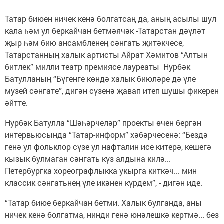
Татар биюен ничек кенә болгатсаң да, аның асылы шул
кала һәм ул беркайчан бетмәячәк -Татарстан дәүләт
җыр һәм бию ансамбленең сәнгать җитәкчесе,
Татарстанның халык артисты Айрат Хәмитов “Алтын
битлек” милли театр премиясе лауреаты Нурбәк
Батулланың “Бүгенге көндә халык биюләре дә үле
музей сәнгате”, дигән сүзенә җавап итеп шушы фикерен
әйтте.
Нурбәк Батулла “Шәһәрчеләр” проекты өчен бергән
интервьюсында “Татар-информ” хәбәрчесенә: “Бездә
генә ул фольклор сүзе ул нафталин исе китерә, кешегә
кызык булмаган сәнгать күз алдына килә...
Петербургка хореографлыкка укырга киткәч... мин
классик сәнгатьнең үле икәнен күрдем”, - дигән иде.
“Татар биюе беркайчан бетми. Халык булганда, аны
ничек кенә болгатма, нинди генә юнәлешкә кертмә... без