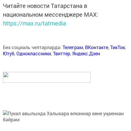
Читайте новости Татарстана в
национальном мессенджере MАХ:
https://max.ru/tatmedia
Без социаль челтәрләрдә:
Телеграм
,
ВКонтакте
,
ТикТок
,
Ютуб
,
Одноклассники
,
Твиттер
,
Яндекс.Дзен