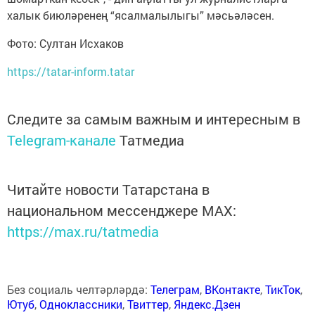
халык биюләренең “ясалмалылыгы” мәсьәләсен.
Фото: Султан Исхаков
https://tatar-inform.tatar
Следите за самым важным и интересным в
Telegram-канале
Татмедиа
Читайте новости Татарстана в
национальном мессенджере MАХ:
https://max.ru/tatmedia
Без социаль челтәрләрдә:
Телеграм
,
ВКонтакте
,
ТикТок
,
Ютуб
,
Одноклассники
,
Твиттер
,
Яндекс.Дзен