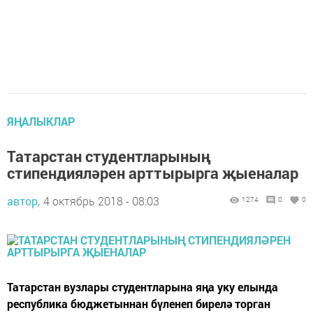
ЯҢАЛЫКЛАР
Татарстан студентларының
стипендияләрен арттырырга җыеналар
автор,
4 октябрь 2018 - 08:03
1274
0
0
Татарстан вузлары студентларына яңа уку елында
республика бюджетыннан бүленеп бирелә торган