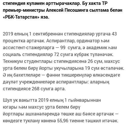
стипендия күләмен арттырачаклар. Бу хакта ТР
премьер-министры Алексей Песошинга сылтама белән
«РБК-Татарстан» яза.
2019 елның 1 сентябреннән стипендияләр уртача 43
процентка артачак. Аспирантлар, ординатор һәм
ассистент-стажерларга — 99 сумга, ә академик һәм
социаль стипендияләр 72 сумга күбрәк түләнәчәк.
Техникум студентлары стипендиясенә 26 сум, махсус
урта белем бирү йорты укучыларына 19 сум өстәләчәк.
Ә иң бәхетлеләре — фәнни тикшеренүләр өлкәсендәге
дәүләт учреждениеләре аспирантлары: аларның
стипендиясе 268 сумга арта.
Шул ук вакытта 2019 елның 1 гыйнварыннан
югары һәм махсус урта белем бирү
йортлары ашханәләрендә төшке аш бәясе артачак —
көндезге туклану көненә 55,96 тиенне тәшкил итәчәк.