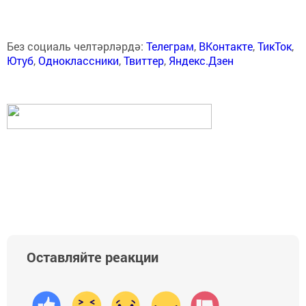
Без социаль челтәрләрдә:
Телеграм
,
ВКонтакте
,
ТикТок
,
Ютуб
,
Одноклассники
,
Твиттер
,
Яндекс.Дзен
Оставляйте реакции