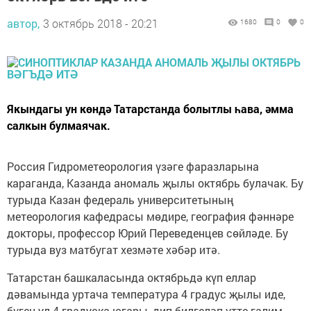
автор,
3 октябрь 2018 - 20:21
1680
0
0
Якындагы ун көндә Татарстанда болытлы һава, әмма
салкын булмаячак.
Россия Гидрометеорология үзәге фаразларына
караганда, Казанда аномаль җылы октябрь булачак. Бу
турыда Казан федераль университетының
метеорология кафедрасы мөдире, география фәннәре
докторы, профессор Юрий Переведенцев сөйләде. Бу
турыда вуз матбугат хезмәте хәбәр итә.
Татарстан башкаласында октябрьдә күп еллар
дәвамында уртача температура 4 градус җылы иде,
бүген ул 4 градуска югары, дип билгеләп үтте галим.