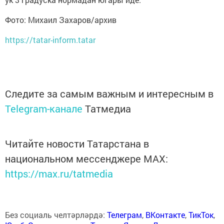
Фото: Михаил Захаров/архив
https://tatar-inform.tatar
Следите за самым важным и интересным в
Telegram-канале
Татмедиа
Читайте новости Татарстана в
национальном мессенджере MАХ:
https://max.ru/tatmedia
Без социаль челтәрләрдә:
Телеграм
,
ВКонтакте
,
ТикТок
,