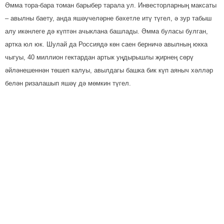
Әмма тора-бара томан барыбер тарала ул. Инвес­торларның максаты
– авылны баету, анда яшәүчеләрне бәхетле итү түгел, ә зур табыш
алу икәнлеге дә күптән ачыклана башлады. Әмма буласы булган,
артка юл юк. Шулай да Россиядә көн саен берничә авылның юкка
чыгуы, 40 миллион гектардан артык уңдырышлы җирнең сөрү
әйләнешеннән төшеп калуы, авылдагы башка бик күп аяныч хәлләр
белән ризалашып яшәү дә мөмкин түгел.
Упкын читендәге авылны коткарыр көч бармы? Мо­ның өчен ниләр
эшләргә? Авылда яшәүчеләр һәм авыл белән азмы-күпме бәй­ле бул­
ганнарны гына түгел, Рос­сия җитәкчеләрен дә бүген шундый
сораулар борчый.
Авыл хуҗалыгындагы сәясәтне тамырдан үзгәртү зарурлыгы
турында сүзләр һаман да ешрак яңгырый. Санкт-Петербургта узган
махсус форумда Федерация Советының аграр сәясәт һәм табигать