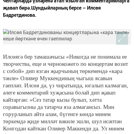
челтәрләрдә үзләренә атап язылган комментарийларга
җавап бирә.Шундыйларның берсе – Илсөя
Бәдретдинова.
Илсөягә бер тамашачысы «Никогда не понимала ее
творчества, еще и чернокожего по концертам возит
с собой» дип язган җырчының төркемендә «кара
тәнле» Оливер Муккендиның чыгыш ясавын
гаепләп. Илсөя дә, үз чиратында, югалып калмаган,
әлеге комментарий хуҗасына болай дип җавап
кайтарган: «Сез татар кызы булып, хәтта
соравыгызны да татарча яза алмагансыз. Мин
горурланып әйтә алам, бүгенге көндә минем
төркемдә җиде милләт вәкиле эшли, шул исәптән
Конгодан кайткан Оливер Маккенди да. Ул минем