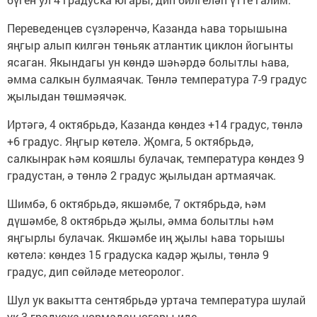
Переведенцев сүзләренчә, Казанда һава торышына
яңгыр алып килгән төньяк атлантик циклон йогынты
ясаган. Якындагы ун көндә шәһәрдә болытлы һава,
әмма салкын булмаячак. Төнлә температура 7-9 градус
җылыдан төшмәячәк.
Иртәгә, 4 октябрьдә, Казанда көндез +14 градус, төнлә
+6 градус. Яңгыр көтелә. Җомга, 5 октябрьдә,
салкынрак һәм кояшлы булачак, температура көндез 9
градустан, ә төнлә 2 градус җылыдан артмаячак.
Шимбә, 6 октябрьдә, якшәмбе, 7 октябрьдә, һәм
дүшәмбе, 8 октябрьдә җылы, әмма болытлы һәм
яңгырлы булачак. Якшәмбе иң җылы һава торышы
көтелә: көндез 15 градуска кадәр җылы, төнлә 9
градус, дип сөйләде метеоролог.
Шул ук вакытта сентябрьдә уртача температура шулай
ук 3 градуска нормадан югары иде.