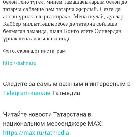
белән генә түгел, минем тамашачыларым белән дә
татарча сөйләшә һәм татарча җырлый. Сезгә дә
аннан үрнәк алырга кирәк». Менә шулай, дуслар.
Кайбер милләттәшләребез дә татарча сөйләшә
белмәгән заманда, шаян Конго егете Оливердан
үрнәк кенә аласы кала инде.
Фото: скриншот инстаграм
http://sahne.ru
Следите за самым важным и интересным в
Telegram-канале
Татмедиа
Читайте новости Татарстана в
национальном мессенджере MАХ:
https://max.ru/tatmedia