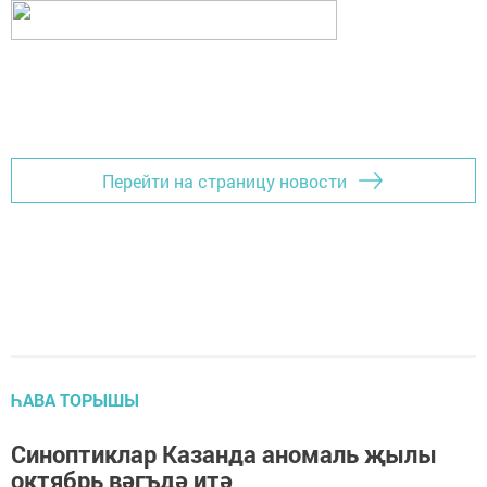
Перейти на страницу новости
ҺАВА ТОРЫШЫ
Синоптиклар Казанда аномаль җылы
октябрь вәгъдә итә