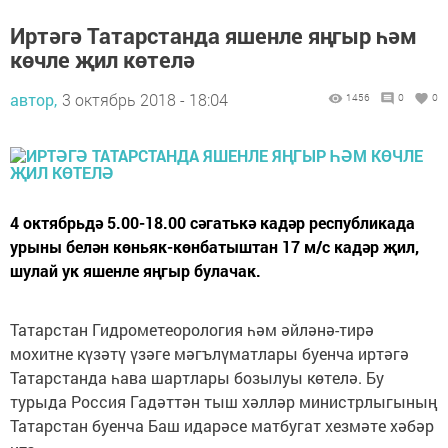
Иртәгә Татарстанда яшенле яңгыр һәм
көчле җил көтелә
автор,
3 октябрь 2018 - 18:04
1456
0
0
4 октябрьдә 5.00-18.00 сәгатькә кадәр республикада
урыны белән көньяк-көнбатыштан 17 м/с кадәр җил,
шулай ук яшенле яңгыр булачак.
Татарстан Гидрометеорология һәм әйләнә-тирә
мохитне күзәтү үзәге мәгълүматлары буенча иртәгә
Татарстанда һава шартлары бозылуы көтелә. Бу
турыда Россия Гадәттән тыш хәлләр министрлыгының
Татарстан буенча Баш идарәсе матбугат хезмәте хәбәр