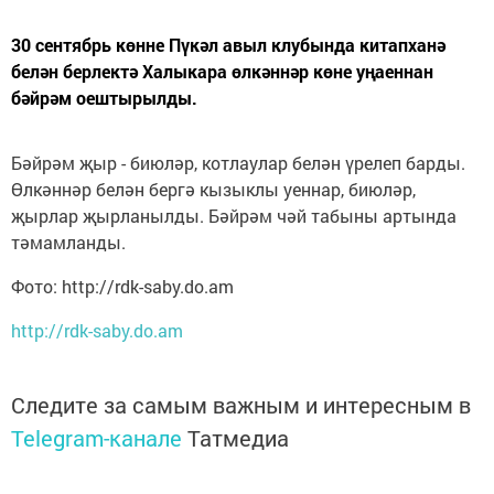
30 сентябрь көнне Пүкәл авыл клубында китапханә
белән берлектә Халыкара өлкәннәр көне уңаеннан
бәйрәм оештырылды.
Бәйрәм җыр - биюләр, котлаулар белән үрелеп барды.
Өлкәннәр белән бергә кызыклы уеннар, биюләр,
җырлар җырланылды. Бәйрәм чәй табыны артында
тәмамланды.
Фото: http://rdk-saby.do.am
http://rdk-saby.do.am
Следите за самым важным и интересным в
Telegram-канале
Татмедиа