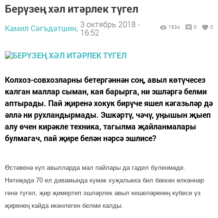
Берүзең хәл итәрлек түгел
3 октябрь 2018 -
Камил Сәгъдәтшин,
1634
0
0
16:52
Колхоз-совхозларны бетергәннән соң, авыл көтүчесез
калган маллар сыман, кая барырга, ни эшләргә белми
аптырады. Пай җиренә хокук бирү­че яшел кәгазьләр дә
әллә ни рухландырмады. Эшкәр­тү, чәчү, уңышын җыеп
алу өчен кирәкле техника, тагылма җайланмалары
булмагач, пай җире белән нәрсә эшлисе?
Өстәвенә күп авылларда мал пайлары да гадел бү­ленмәде.
Нәтиҗәдә 70 ел дә­вамында күмәк хуҗа­лыкка бил бөккән өлкәннәр
генә түгел, җир җимертеп эшләр­лек авыл кешелә­ренең кү­бесе үз
җиренең кайда икәнлеген белми калды.