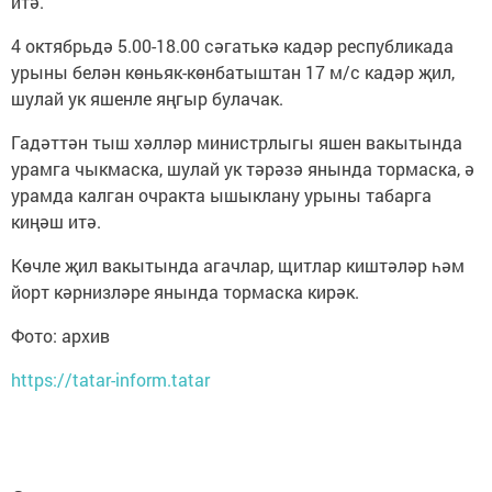
итә.
4 октябрьдә 5.00-18.00 сәгатькә кадәр республикада
урыны белән көньяк-көнбатыштан 17 м/с кадәр җил,
шулай ук яшенле яңгыр булачак.
Гадәттән тыш хәлләр министрлыгы яшен вакытында
урамга чыкмаска, шулай ук тәрәзә янында тормаска, ә
урамда калган очракта ышыклану урыны табарга
киңәш итә.
Көчле җил вакытында агачлар, щитлар киштәләр һәм
йорт кәрнизләре янында тормаска кирәк.
Фото: архив
https://tatar-inform.tatar