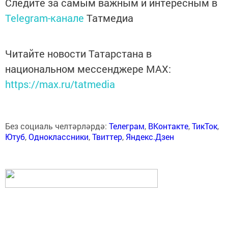
Следите за самым важным и интересным в
Telegram-канале
Татмедиа
Читайте новости Татарстана в
национальном мессенджере MАХ:
https://max.ru/tatmedia
Без социаль челтәрләрдә:
Телеграм
,
ВКонтакте
,
ТикТок
,
Ютуб
,
Одноклассники
,
Твиттер
,
Яндекс.Дзен