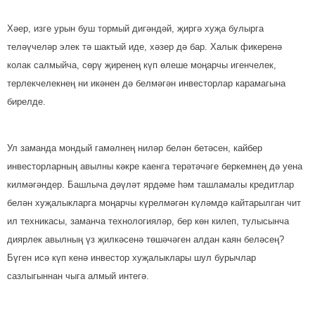
Хәер, изге урын буш тормый дигәндәй, җиргә хуҗа булырга
теләүчеләр элек тә шактый иде, хәзер дә бар. Халык фикеренә
колак салмыйча, сөрү җиренең күп өлеше моңарчы игенчелек,
терлекчелекнең ни икәнен дә белмәгән инвесторлар карамагына
бирелде.
Ул заманда мондый га­мәлнең ниләр белән бетә­сен, кайбер
инвесторлар­ның авылны кәкре каенга терәтәчәге беркемнең дә уена
килмәгәндер. Башлыча дәүләт ярдәме һәм ташламалы кредитлар
белән хуҗа­лыкларга моңарчы күрел­мәгән күләмдә кайтарылган чит
ил техникасы, заманча технологияләр, бер көн килеп, тулысынча
диярлек авыл­ның үз җилкәсенә тө­шәчәген алдан каян белә­сең?
Бүген исә күп кенә инвестор хуҗалыклары шул бурычлар
сазлыгыннан чыга алмый интегә.