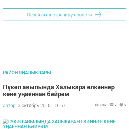
Перейти на страницу новости
РАЙОН ЯҢАЛЫКЛАРЫ
Пүкәл авылында Халыкара өлкәннәр
көне уңаеннан бәйрәм
автор,
3 октябрь 2018 - 16:57
1460
0
0