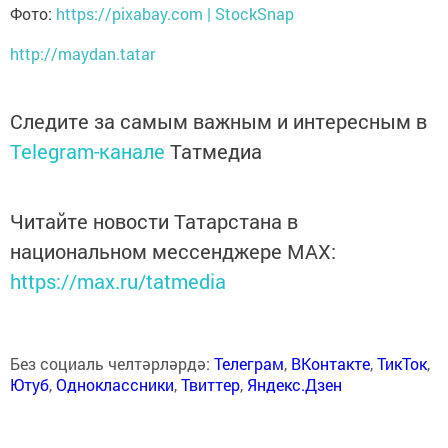
Фото:
https://pixabay.com | StockSnap
http://maydan.tatar
Следите за самым важным и интересным в
Telegram-канале
Татмедиа
Читайте новости Татарстана в
национальном мессенджере MАХ:
https://max.ru/tatmedia
Без социаль челтәрләрдә:
Телеграм
,
ВКонтакте
,
ТикТок
,
Ютуб
,
Одноклассники
,
Твиттер
,
Яндекс.Дзен