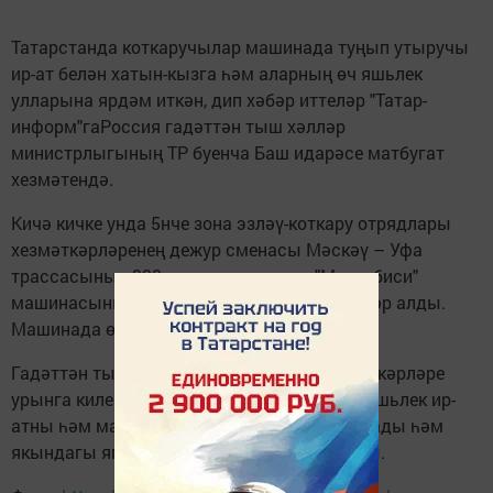
Татарстанда коткаручылар машинада туңып утыручы
ир-ат белән хатын-кызга һәм аларның өч яшьлек
улларына ярдәм иткән, дип хәбәр иттеләр "Татар-
информ"гаРоссия гадәттән тыш хәлләр
министрлыгының ТР буенча Баш идарәсе матбугат
хезмәтендә.
Кичә кичке унда 5нче зона эзләү-коткару отрядлары
хезмәткәрләренең дежур сменасы Мәскәү – Уфа
трассасының 938 нче чакрымында "Митсубиси"
машинасының бензины бетүе турында хәбәр алды.
Машинада өч кеше туңа һәм ярдәм сорый.
Гадәттән тыш хәлләр министрлыгы хезмәткәрләре
урынга килеп, 31 яшьлек хатын-кызны, 35 яшьлек ир-
атны һәм малайны кайнар чәй белән сыйлады һәм
якындагы ягулык салу станциясенә озатты.