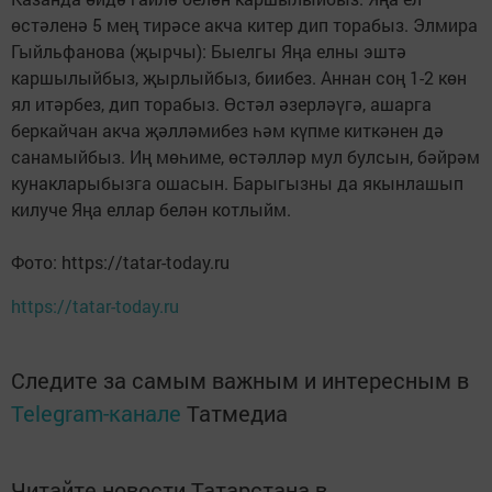
өстәленә 5 мең тирәсе акча китер дип торабыз. Элмира
Гыйльфанова (җырчы): Быелгы Яңа елны эштә
каршылыйбыз, җырлыйбыз, биибез. Аннан соң 1-2 көн
ял итәрбез, дип торабыз. Өстәл әзерләүгә, ашарга
беркайчан акча җәлләмибез һәм күпме киткәнен дә
санамыйбыз. Иң мөһиме, өстәлләр мул булсын, бәйрәм
кунакларыбызга ошасын. Барыгызны да якынлашып
килуче Яңа еллар белән котлыйм.
Фото: https://tatar-today.ru
https://tatar-today.ru
Следите за самым важным и интересным в
Telegram-канале
Татмедиа
Читайте новости Татарстана в