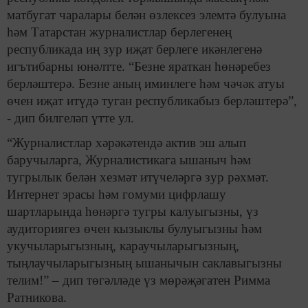
матбугат чаралары белән өзлексез элемтә булуына
һәм Татарстан журналистлар берлегенең
республикада иң зур иҗат берлеге икәнлегенә
игътибарны юнәлтте. “Безне яраткан һөнәребез
берләштерә. Безне аның иминлеге һәм чәчәк атуы
өчен иҗат итүдә туган республикабыз берләштерә”,
- дип билгеләп үтте ул.
“Журналистлар хәрәкәтендә актив эш алып
баручыларга, Журналистикага ышаныч һәм
тугрылык белән хезмәт итүчеләргә зур рәхмәт.
Интернет эрасы һәм гомуми цифрлашу
шартларында һөнәргә тугры калуыгызны, үз
аудиториягез өчен кызыклы булуыгызны һәм
укучыларыгызның, караучыларыгызның,
тыңлаучыларыгызның ышанычын саклавыгызны
телим!” – дип төгәлләде үз мөрәҗәгатен Римма
Ратникова.