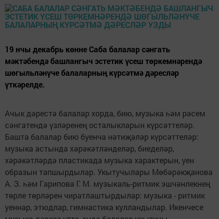
19 нчы декабрь көнне Саба балалар сәнгать
мәктәбендә башлангыч эстетик үсеш төркемнәрендә
шөгыльләнүче балаларның күрсәтмә дәресләр
үткәрелде.
Ачык дәрестә балалар хорда, бию, музыка һәм рәсем
сәнгатендә үзләренең осталыкларын күрсәттеләр.
Башта балалар бию буенча нәтиҗәләр күрсәттеләр:
музыка астында хәрәкәтләнделәр, биеделәр,
хәрәкәтләрдә пластикада музыка характерын, уен
образын тапшырдылар. Укытучылары Мөбәрәкҗанова
А. З. һәм Гарипова Г. М. музыкаль-ритмик эшчәнлекнең
төрле төрләрен чиратлаштырдылар: музыка - ритмик
уеннар, этюдлар, гимнастика кулландылар. Икенчесе
музыка дәресе үтте, анда балалар укытучы