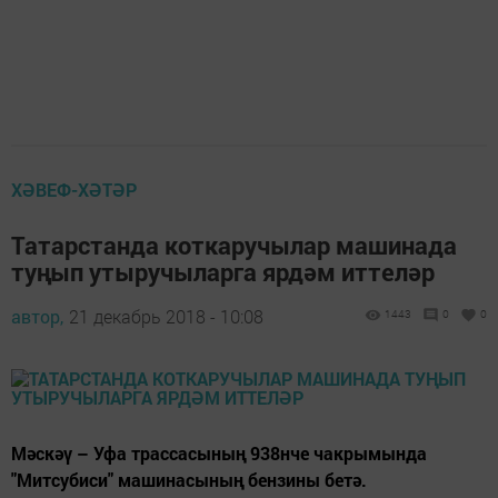
ХӘВЕФ-ХӘТӘР
Татарстанда коткаручылар машинада
туңып утыручыларга ярдәм иттеләр
автор,
21 декабрь 2018 - 10:08
1443
0
0
Мәскәү – Уфа трассасының 938нче чакрымында
"Митсубиси" машинасының бензины бетә.