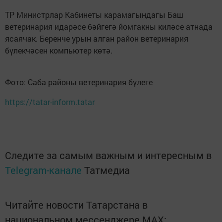
ТР Министрлар Кабинеты карамагындагы Баш
ветеринария идарәсе бәйгегә йомгакны киләсе атнада
ясаячак. Беренче урын алган район ветеринария
бүлекчәсен компьютер көтә.
Фото: Саба районы ветеринария бүлеге
https://tatar-inform.tatar
Следите за самым важным и интересным в
Telegram-канале
Татмедиа
Читайте новости Татарстана в
национальном мессенджере MАХ: