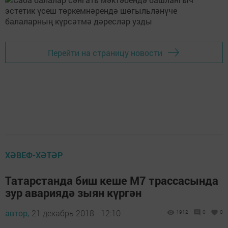
Перейти на страницу новости
ХӘВЕФ-ХӘТӘР
Татарстанда биш кеше М7 трассасында
зур авариядә зыян күргән
автор,
21 декабрь 2018 - 12:10
1912
0
0