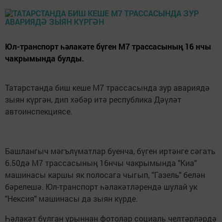
Юл-транспорт һәлакәте бүген М7 трассасының 16 нчы
чакрымында булды.
Татарстанда биш кеше М7 трассасында зур авариядә
зыян күргән, дип хәбәр итә республика Дәүләт
автоинспекциясе.
Башлангыч мәгълүматлар буенча, бүген иртәнге сәгать
6.50дә М7 трассасының 16нчы чакрымында "Киа"
машинасы каршы як полосага чыгып, "Газель" белән
бәрелешә. Юл-транспорт һәлакәтләрендә шулай ук
"Нексия" машинасы да зыян күрде.
Һәлакәт булган урыннан фотолар социаль челтәрләрдә