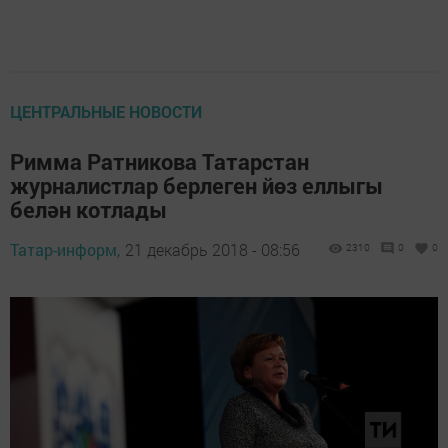
ЦЕНТРАЛЬНЫЕ НОВОСТИ
Римма Ратникова Татарстан
журналистлар берлеген йөз еллыгы
белән котлады
Татар-информ,
21 декабрь 2018 - 08:56
2310
0
0