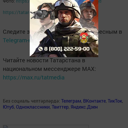
Фото:
https://pixabay.com | moderatenorthwind
https://tatar-inform.tatar
Следите за самым важным и интересным в
Telegram-канале
Татмедиа
Читайте новости Татарстана в
национальном мессенджере MАХ:
https://max.ru/tatmedia
Без социаль челтәрләрдә:
Телеграм
,
ВКонтакте
,
ТикТок
,
Ютуб
,
Одноклассники
,
Твиттер
,
Яндекс.Дзен