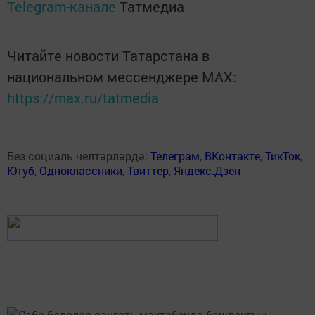
Telegram-канале
Татмедиа
Читайте новости Татарстана в
национальном мессенджере MАХ:
https://max.ru/tatmedia
Без социаль челтәрләрдә:
Телеграм
,
ВКонтакте
,
ТикТок
,
Ютуб
,
Одноклассники
,
Твиттер
,
Яндекс.Дзен