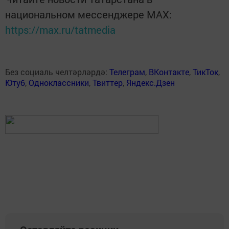
национальном мессенджере MАХ:
https://max.ru/tatmedia
Без социаль челтәрләрдә:
Телеграм
,
ВКонтакте
,
ТикТок
,
Ютуб
,
Одноклассники
,
Твиттер
,
Яндекс.Дзен