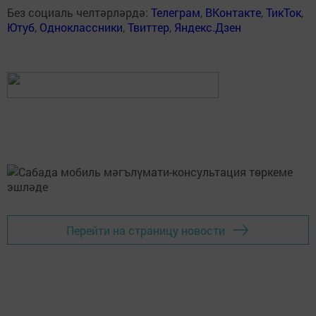
Без социаль челтәрләрдә:
Телеграм
,
ВКонтакте
,
ТикТок
,
Ютуб
,
Одноклассники
,
Твиттер
,
Яндекс.Дзен
Перейти на страницу новости