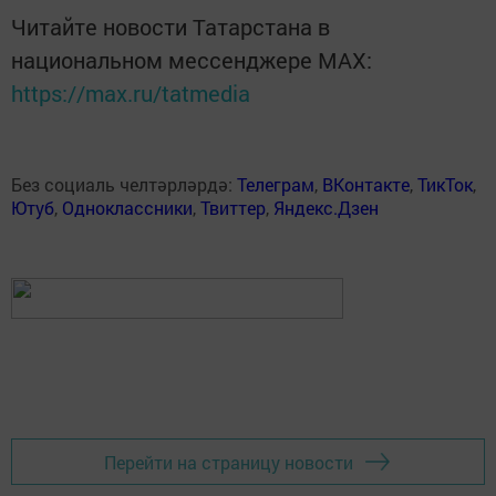
Читайте новости Татарстана в
национальном мессенджере MАХ:
https://max.ru/tatmedia
Без социаль челтәрләрдә:
Телеграм
,
ВКонтакте
,
ТикТок
,
Ютуб
,
Одноклассники
,
Твиттер
,
Яндекс.Дзен
Перейти на страницу новости