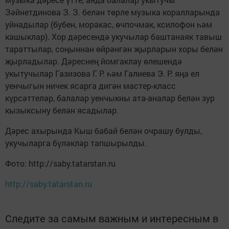
Зәйнетдинова З. З. белән төрле музыка коралларында
уйнадылар (бубен, моракас, өчпочмак, ксилофон һәм
кашыклар). Хор дәресендә укучылар баштанаяк тавыш
тараттылар, соңыннан өйрәнгән җырларын хоры белән
җырладылар. Дәреснең йомгаклау өлешендә
укытучылар Газизова Г. Р. һәм Галиева Э. Р. яңа ел
уенчыгын ничек ясарга дигән мастер-класс
күрсәттеләр, балалар уенчыкны ата-аналар белән зур
кызыксыну белән ясадылар.
Дәрес ахырында Кыш бабай белән очрашу булды,
укучыларга бүләкләр тапшырылды.
Фото: http://saby.tatarstan.ru
http://saby.tatarstan.ru
Следите за самым важным и интересным в