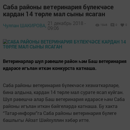
Саба районы ветеринария бүлекчәсе
кардан 14 төрле мал сыны ясаган
21 декабрь 2018 -
Чулпан ШАКИРОВА,
1846
0
0
09:06
Ветеринарлар шул рәвешле район һәм Баш ветеринария
идарәсе игълан иткән конкурста катнаша.
Саба районы ветеринария бүлекчәсе хезмәткәрләре,
бина алдына, кардан 14 төрле мал сурәте ясап куйган.
Шул рәвешчә алар Баш ветеринария идарәсе һәм Саба
районы игълан иткән бәйгеләрдә катнаша. Бу хакта
“Татар-информ”га Саба районы ветеринария бүлеге
башлыгы Айзат Шәйхуллин хәбәр итте.