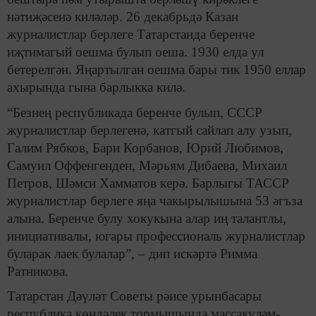
нәтиҗәсенә киләләр. 26 декабрьдә Казан
журналистлар берлеге Татарстанда беренче
иҗтимагый оешма булып оеша. 1930 елда ул
бетерелгән. Яңартылган оешма бары тик 1950 еллар
ахырында гына барлыкка килә.
“Безнең республикада беренче булып, СССР
журналистлар берлегенә, катгый сайлап алу узып,
Галим Рябков, Бари Корбанов, Юрий Любимов,
Самуил Оффенгенден, Мәрьям Дибаева, Михаил
Петров, Шәмси Хамматов керә. Барлыгы ТАССР
журналистлар берлеге яңа чакырылышына 53 әгъза
алына. Беренче булу хокукына алар иң талантлы,
инициативалы, югары профессиональ журналистлар
буларак лаек булалар”, – дип искәртә Римма
Ратникова.
Татарстан Дәүләт Советы рәисе урынбасары
республика көндәлек тормышында массакүләм-