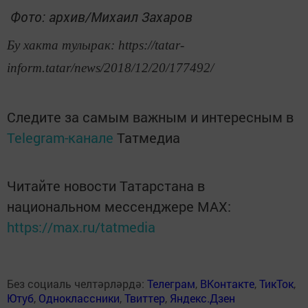
Фото: архив/Михаил Захаров
Бу хакта тулырак: https://tatar-
inform.tatar/news/2018/12/20/177492/
Следите за самым важным и интересным в
Telegram-канале
Татмедиа
Читайте новости Татарстана в
национальном мессенджере MАХ:
https://max.ru/tatmedia
Без социаль челтәрләрдә:
Телеграм
,
ВКонтакте
,
ТикТок
,
Ютуб
,
Одноклассники
,
Твиттер
,
Яндекс.Дзен