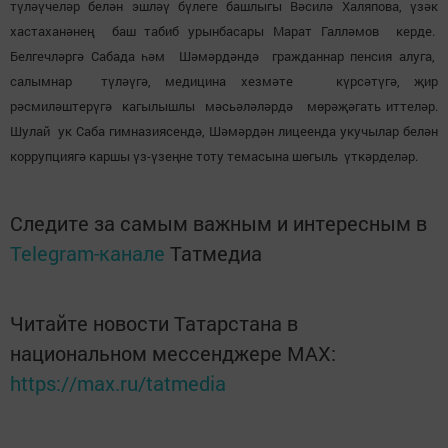
түләүчеләр белән эшләү бүлеге башлыгы Вәсилә Халяпова, үзәк
хастаханәнең баш табиб урынбасары Марат Галләмов керде.
Белгечләргә Сабада һәм Шәмәрдәндә гражданнар пенсия алуга,
салымнар түләүгә, медицина хезмәте күрсәтүгә, җир
рәсмиләштерүгә кагылышлы мәсьәләләрдә мөрәҗәгать иттеләр.
Шулай ук Саба гимназиясендә, Шәмәрдән лицеенда укучылар белән
коррупциягә каршы үз-үзеңне тоту темасына шөгыль үткәрделәр.
Следите за самым важным и интересным в
Telegram-канале
Татмедиа
Читайте новости Татарстана в
национальном мессенджере MАХ:
https://max.ru/tatmedia