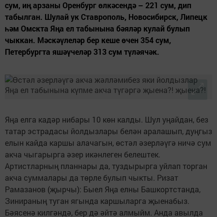
сум, иң арзаны Оренбург өлкәсендә – 221 сум, дип
табылган. Шулай ук Ставрополь, Новосибирск, Липецк
һәм Омскта Яңа ел табынына бәяләр кулай булып
чыккан. Мәскәүлеләр бер кеше өчен 354 сум,
Петербургта яшәүчеләр 313 сум түләячәк.
Яңа елга кадәр нибары 10 көн калды. Шул уңайдан, без
татар эстрадасы йолдызлары белән аралашып, дуңгыз
елын кайда каршы алачагын, өстәл әзерләүгә ничә сум
акча чыгарырга әзер икәнлеген белештек.
Артистларның планнары да, туздырырга уйлап торган
акча суммалары да төрле булып чыкты. Ризат
Рамазанов (җырчы): Быел Яңа елны Башкортстанда,
Зинираның туган ягында каршыларга җыенабыз.
Бәясенә килгәндә, бер дә әйтә алмыйм. Анда авылда