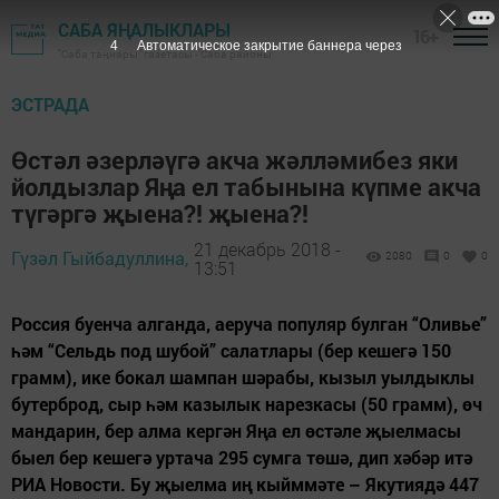
САБА ЯҢАЛЫКЛАРЫ
16+
3
Автоматическое закрытие баннера через
"Саба таңнары" газетасы - Саба районы
ЭСТРАДА
Өстәл әзерләүгә акча жәлләмибез яки
йолдызлар Яңа ел табынына күпме акча
түгәргә җыена?! җыена?!
21 декабрь 2018 -
Гүзәл Гыйбадуллина,
2080
0
0
13:51
Россия буенча алганда, аеруча популяр булган “Оливье”
һәм “Сельдь под шубой” салатлары (бер кешегә 150
грамм), ике бокал шампан шәрабы, кызыл уылдыклы
бутерброд, сыр һәм казылык нарезкасы (50 грамм), өч
мандарин, бер алма кергән Яңа ел өстәле җыелмасы
быел бер кешегә уртача 295 сумга төшә, дип хәбәр итә
РИА Новости. Бу җыелма иң кыйммәте – Якутиядә 447