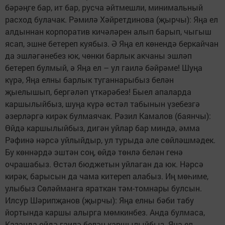
бәрәңге бар, ит бар, русча әйтмешли, минимальный
расход булачак. Рәмилә Хәйретдинова (җырчы): Яңа ел
алдыннан корпоратив кичәләрен алып барып, чыгыш
ясап, эшне бетереп куябыз. Ә Яңа ел көнендә беркайчан
да эшләгәнебез юк, чөнки барлык акчаны эшләп
бетереп булмый, ә Яңа ел – ул гаилә бәйрәме! Шуңа
күрә, Яңа елны барлык туганнарыбыз белән
җыелышып, бергәләп үткәрәбез! Быел апаларда
каршылыйбыз, шуңа күрә өстәл табынын үзебезгә
әзерләргә кирәк булмаячак. Рәзил Камалов (баянчы):
Өйдә каршылыйбыз, дигән уйлар бар миндә, әмма
Рәфинә нәрсә уйлыйдыр, ул турыда әле сөйләшмәдек.
Бу көннәрдә эштән соң, өйдә төнлә белән генә
очрашабыз. Өстәл бюджетын уйлаган да юк. Нәрсә
кирәк, барысын да чама китереп алабыз. Иң мөһиме,
улыбыз Сөләйманга яраткан тәм-томнары булсын.
Илсур Шәрипҗанов (җырчы): Яңа елны бәби табу
йортында каршы алырга мөмкинбез. Анда булмаса,
Казанда өйдә гаилә белән каршылыйбыз. Яңа ел