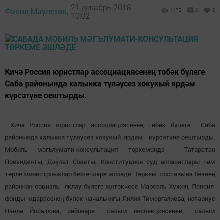
21 декабрь 2018 -
Фәнил Мәүлетов,
1172
0
0
10:02
Кичә Россия юристлар ассоциациясенең төбәк бүлеге
Саба районында халыкка түләүсез хокукый ярдәм
күрсәтүне оештырды.
Кичә Россия юристлар ассоциациясенең төбәк бүлеге Саба
районында халыкка түләүсез хокукый ярдәм күрсәтүне оештырды.
Мобиль мәгълүмати-консультация төркемендә Татарстан
Президенты, Дәүләт Советы, Конституцион суд аппаратлары һәм
төрле министрлыклар белгечләре эшләде. Төркем составына безнең
районнан социаль яклау бүлеге җитәкчесе Марсель Хуҗин, Пенсия
фонды идарәсенең бүлек начальнигы Лилия Тимергалиева, нотариус
Наилә Йосыпова, районара салым инспекциясенең салым