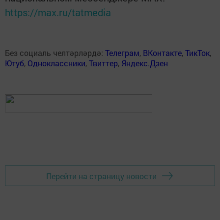
https://max.ru/tatmedia
Без социаль челтәрләрдә:
Телеграм
,
ВКонтакте
,
ТикТок
,
Ютуб
,
Одноклассники
,
Твиттер
,
Яндекс.Дзен
Перейти на страницу новости