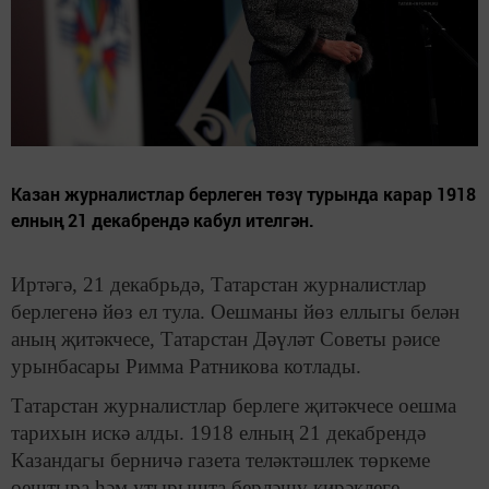
Казан журналистлар берлеген төзү турында карар 1918
елның 21 декабрендә кабул ителгән.
Иртәгә, 21 декабрьдә, Татарстан журналистлар
берлегенә йөз ел тула. Оешманы йөз еллыгы белән
аның җитәкчесе, Татарстан Дәүләт Советы рәисе
урынбасары Римма Ратникова котлады.
Татарстан журналистлар берлеге җитәкчесе оешма
тарихын искә алды. 1918 елның 21 декабрендә
Казандагы берничә газета теләктәшлек төркеме
оештыра һәм утырышта берләшү кирәклеге