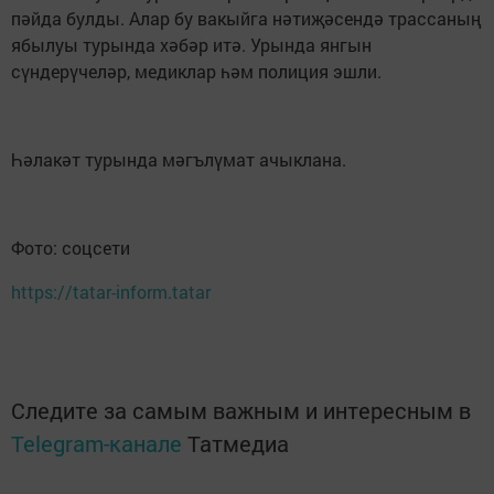
пәйда булды. Алар бу вакыйга нәтиҗәсендә трассаның
ябылуы турында хәбәр итә. Урында янгын
сүндерүчеләр, медиклар һәм полиция эшли.
Һәлакәт турында мәгълүмат ачыклана.
Фото: соцсети
https://tatar-inform.tatar
Следите за самым важным и интересным в
Telegram-канале
Татмедиа