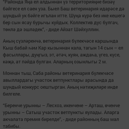
“Районда Яңа ел алдыннан үз территорияңне бизәү
бәйгесе ел саен уза. Быел Баш ветеринария идарәсе дә
шундый ук бәйге игълан итте. Шуңа күрә без ике кешегә
бер сын ясау бурычы куйдык. Коллектив дус булгач,
төнлә дә эшләдек”, - диде Айзат Шәйхуллин.
Аның сүзләренчә, ветеринария бүлекчәсе каршында
Кыш бабай һәм Кар кызыннан кала, тагын 14 сын – ел
фасыллары, дуңгыз, эт, әтәч, куян, аждаһа, үгез, күсе,
кәҗә, ат пәйда булган. Аларның озынлыгы 2 м.
Моннан тыш, Саба районы ветеринария бүлекчәсе
авыллардагы участок ветпунктлары арасында да
шундый конкурс оештырган. Аның нәтиҗәләре инде
билгеле.
“Беренче урынны – Лесхоз, икенчене – Арташ, өченче
урынны – Сатыш участок ветпункты яулады. Аларга
акчалата премия бирелде”, - диде районның баш мал
табибы.