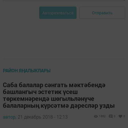
Отправить
Авторизоваться
РАЙОН ЯҢАЛЫКЛАРЫ
Саба балалар сәнгать мәктәбендә
башлангыч эстетик үсеш
төркемнәрендә шөгыльләнүче
балаларның күрсәтмә дәресләр узды
автор,
21 декабрь 2018 - 12:13
1362
0
0