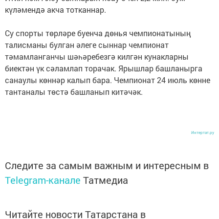
күләмендә акча тотканнар.
Су спорты төрләре буенча дөнья чемпионатының
талисманы булган әлеге сыннар чемпионат
тәмамланганчы шәһәребезгә килгән кунакларны
биектән үк сәламлап торачак. Ярышлар башланырга
санаулы көннәр калып бара. Чемпионат 24 июль көнне
тантаналы төстә башланып китәчәк.
Интертат.ру
Следите за самым важным и интересным в
Telegram-канале
Татмедиа
Читайте новости Татарстана в