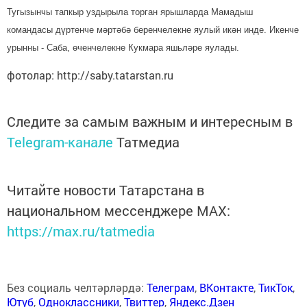
Тугызынчы тапкыр уз­дырыла торган ярышларда Мамадыш
командасы дүр­тенче мәртәбә беренчелекне яулый икән инде. Икенче
урынны - Саба, өчен­че­лекне Кукмара яшь­ләре яулады.
фотолар: http://saby.tatarstan.ru
Следите за самым важным и интересным в
Telegram-канале
Татмедиа
Читайте новости Татарстана в
национальном мессенджере MАХ:
https://max.ru/tatmedia
Без социаль челтәрләрдә:
Телеграм
,
ВКонтакте
,
ТикТок
,
Ютуб
,
Одноклассники
,
Твиттер
,
Яндекс.Дзен