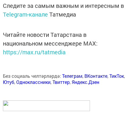
Следите за самым важным и интересным в
Telegram-канале
Татмедиа
Читайте новости Татарстана в
национальном мессенджере MАХ:
https://max.ru/tatmedia
Без социаль челтәрләрдә:
Телеграм
,
ВКонтакте
,
ТикТок
,
Ютуб
,
Одноклассники
,
Твиттер
,
Яндекс.Дзен