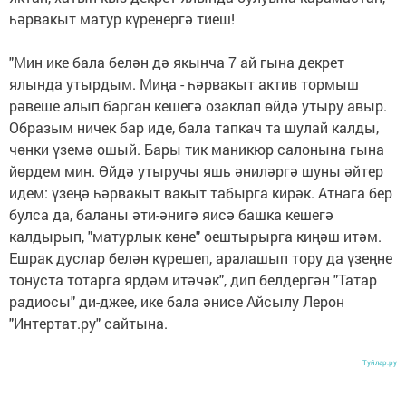
һәрвакыт матур күренергә тиеш!
"Мин ике бала белән дә якынча 7 ай гына декрет
ялында утырдым. Миңа - һәрвакыт актив тормыш
рәвеше алып барган кешегә озаклап өйдә утыру авыр.
Образым ничек бар иде, бала тапкач та шулай калды,
чөнки үземә ошый. Бары тик маникюр салонына гына
йөрдем мин. Өйдә утыручы яшь әниләргә шуны әйтер
идем: үзеңә һәрвакыт вакыт табырга кирәк. Атнага бер
булса да, баланы әти-әнигә яисә башка кешегә
калдырып, "матурлык көне" оештырырга киңәш итәм.
Ешрак дуслар белән күрешеп, аралашып тору да үзеңне
тонуста тотарга ярдәм итәчәк", дип белдергән "Татар
радиосы" ди-джее, ике бала әнисе Айсылу Лерон
"Интертат.ру" сайтына.
Туйлар.ру