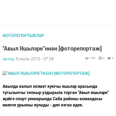
ФОТОРЕПОРТАЖЛАР
"Авыл Яшьлэре"ннән [фоторепортаж]
автор,
9 июль 2015 - 07:39
1257
0
0
Авылда калып хезмәт куючы яшьләр арасында
тугызынчы тапкыр уздырыла торган "Авыл яшьләре"
җәйге спорт уеннарында Саба районы командасы
икенче урынны яулады - дип язган идек.