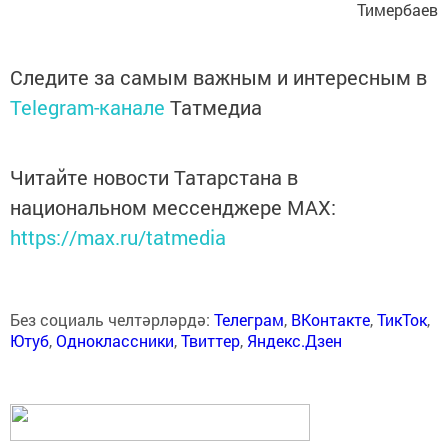
Тимербаев
Следите за самым важным и интересным в
Telegram-канале
Татмедиа
Читайте новости Татарстана в
национальном мессенджере MАХ:
https://max.ru/tatmedia
Без социаль челтәрләрдә:
Телеграм
,
ВКонтакте
,
ТикТок
,
Ютуб
,
Одноклассники
,
Твиттер
,
Яндекс.Дзен