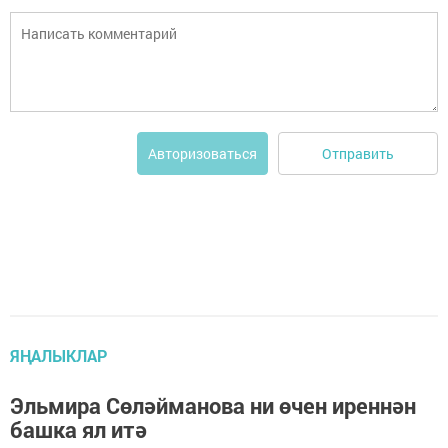
Отправить
Авторизоваться
ЯҢАЛЫКЛАР
Эльмира Сөләйманова ни өчен иреннән
башка ял итә