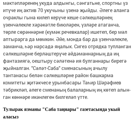
мәктәпләренең укуда алдынгы, сәнгатьне, спортны үз
итүче иң актив 70 укучыны үзенә җыйды. Әлеге аланга
очраклы гына килеп керүче кеше сәлкешләрнең
үзенчәлекле хәрәкәтле биюләрен, үзләре атаганча,
төрле сөрәннәрне (күмәк речевкалар) ишетеп, бер мәл
аптырарга да мөмкин. Әйе, монда бар да үзенчәлекле,
заманча, һәр нәрсәдә яңалык. Сигез отрядка туп­ланган
сәлкешләрне берләштерүче әйдәманнарның да иң
фантазиягә, оештыру сәләтенә ия булганнары бирегә
җыйналган. "Сәләт-Саба" сме­насының ачылу
тантанасы бе­лән сәлкешләрне район башкарма
комитеты җитәкчесе урынбасары Таһир Шәрәфиев
тәбрикләп, әлеге сменаның балаларның иң көтеп алын­
ган көннәре икәнлеген билгеләп үтте.
Тулырак язманы "Саба таңнары" газетасында укый
аласыз