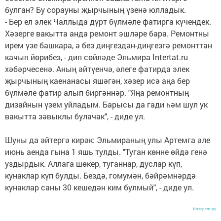
булган? Бу сорауны җырчының үзенә юлладык.
- Бер ел элек Чаллыда дүрт бүлмәле фатирга күчендек.
Хәзерге вакытта анда ремонт эшләре бара. Ремонтны
ирем үзе башкара, ә без диңгездән-диңгезгә ремонттан
качып йөрибез, - дип сөйләде Эльмира Intertat.ru
хәбәрчесенә. Аның әйтүенчә, әлеге фатирда элек
җырчының каенанасы яшәгән, хәзер исә аңа бер
бүлмәле фатир алып биргәннәр. "Яңа ремонтның
дизайнын үзем уйладым. Барысы да гади һәм шул ук
вакытта зәвыклы булачак", - диде ул.
Шуны да әйтергә кирәк: Эльмираның улы Артемга әле
июнь аенда гына 1 яшь тулды. "Туган көнне өйдә генә
уздырдык. Аллага шөкер, туганнар, дуслар күп,
кунаклар күп булды. Бездә, гомумән, бәйрәмнәрдә
кунаклар саны 30 кешедән ким булмый", - диде ул.
Интертат.ру