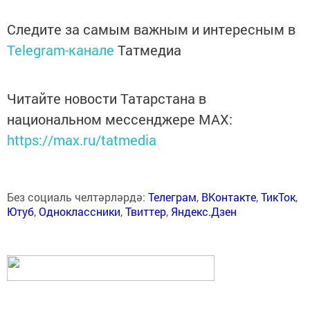
Следите за самым важным и интересным в
Telegram-канале
Татмедиа
Читайте новости Татарстана в
национальном мессенджере MАХ:
https://max.ru/tatmedia
Без социаль челтәрләрдә:
Телеграм
,
ВКонтакте
,
ТикТок
,
Ютуб
,
Одноклассники
,
Твиттер
,
Яндекс.Дзен