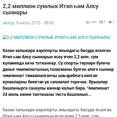
2,2 миллион сумлык Итил һәм Алсу
сыннары
автор,
9 июль 2015 - 08:00
1085
0
0
Казан халыкара аэропорты янындагы басуда ясалган
Итил һәм Алсу сыннарын ясау өчен 2,2 млн. сум
күләмендә акча тотканнар. Су спорты төрләре буенча
дөнья чемпионатының талисманы булган әлеге сыннар
чемпионат тәмамланганчы шәһәребезгә килгән
кунакларны биектән үк сәламлап торачак. Ярышлар
башланырга санаулы көннәр калып бара. Чемпионат
24 июль көнне тантаналы төстә башланып...
Казан халыкара аэропорты янындагы басуда ясалган
Итил һәм Алсу сыннарын ясау өчен 2,2 млн. сум