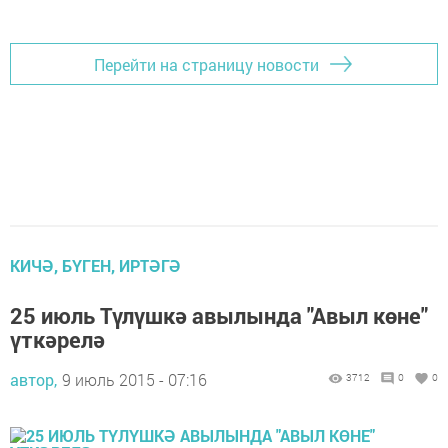
Перейти на страницу новости
КИЧӘ, БҮГЕН, ИРТӘГӘ
25 июль Түлүшкә авылында "Авыл көне"
үткәрелә
автор,
9 июль 2015 - 07:16
3712
0
0