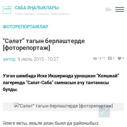
САБА ЯҢАЛЫКЛАРЫ
16+
"Саба таңнары" газетасы - Саба районы
ФОТОРЕПОРТАЖЛАР
"Сәләт" тагын берләштерде
[фоторепортаж]
автор,
9 июль 2015 - 10:27
1217
0
0
Узган шимбәдә Иске Икшермәдә урнашкан "Кояшкай"
лагеренда "Сәләт-Саба" сменасын ачу тантанасы
булды.
Әлеге якты, ямьле алан быел да районыбыз