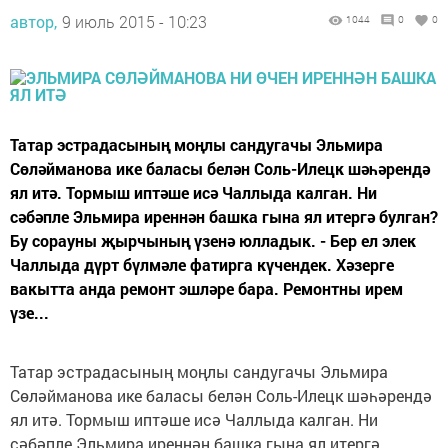
автор,
9 июль 2015 - 10:23
1044
0
0
Татар эстрадасының моңлы сандугачы Эльмира
Сөләйманова ике баласы белән Соль-Илецк шәһәрендә
ял итә. Тормыш иптәше исә Чаллыда калган. Ни
сәбәпле Эльмира иреннән башка гына ял итергә булган?
Бу сорауны җырчының үзенә юлладык. - Бер ел элек
Чаллыда дүрт бүлмәле фатирга күчендек. Хәзерге
вакытта анда ремонт эшләре бара. Ремонтны ирем
үзе...
Татар эстрадасының моңлы сандугачы Эльмира
Сөләйманова ике баласы белән Соль-Илецк шәһәрендә
ял итә. Тормыш иптәше исә Чаллыда калган. Ни
сәбәпле Эльмира иреннән башка гына ял итергә