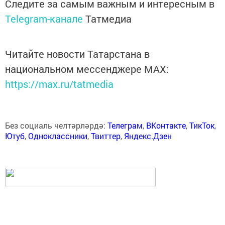
Следите за самым важным и интересным в
Telegram-канале
Татмедиа
Читайте новости Татарстана в
национальном мессенджере MАХ:
https://max.ru/tatmedia
Без социаль челтәрләрдә:
Телеграм
,
ВКонтакте
,
ТикТок
,
Ютуб
,
Одноклассники
,
Твиттер
,
Яндекс.Дзен