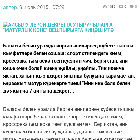
автор,
9 июль 2015 - 07:29
1086
0
0
Баласы белән урамда йөргән әниләрнең күбесе тышкы
кыяфәтләре белән охшаш: спорт стилендәге кием,
кроссовка һәм өскә төеп куелган чәч. Бер яктан, әни
кеше өчен болай киенү җайлы, уңайлы. Тик икенче
яктан, хатын-кыз декрет ялында булуына карамастан,
һәрвакыт матур күренергә тиеш! "Мин ике бала белән
дә якынча 7 ай гына декрет...
Баласы белән урамда йөргән әниләрнең күбесе тышкы
кыяфәтләре белән охшаш: спорт стилендәге кием,
кроссовка һәм өскә төеп куелган чәч. Бер яктан, әни
кеше өчен болай киенү җайлы, уңайлы. Тик икенче
яктан, хатын-кыз декрет ялында булуына карамастан,