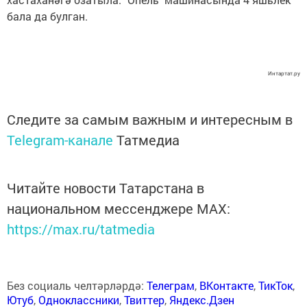
бала да булган.
Интартат.ру
Следите за самым важным и интересным в
Telegram-канале
Татмедиа
Читайте новости Татарстана в
национальном мессенджере MАХ:
https://max.ru/tatmedia
Без социаль челтәрләрдә:
Телеграм
,
ВКонтакте
,
ТикТок
,
Ютуб
,
Одноклассники
,
Твиттер
,
Яндекс.Дзен