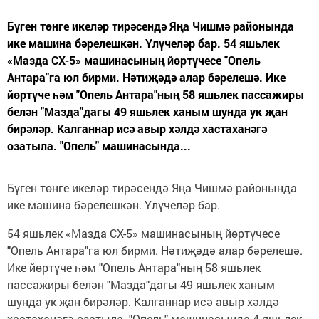
Бүген төнге икеләр тирәсендә Яңа Чишмә районында
ике машина бәрелешкән. Үлүчеләр бар. 54 яшьлек
«Мазда СХ-5» машинасының йөртүчесе "Опель
Антара"га юл бирми. Нәтиҗәдә алар бәрелешә. Ике
йөртүче һәм "Опель Антара"ның 58 яшьлек пассажиры
белән "Мазда"дагы 49 яшьлек ханым шунда ук җан
бирәләр. Калганнар исә авыр хәлдә хастаханәгә
озатыла. "Опель" машинасында...
Бүген төнге икеләр тирәсендә Яңа Чишмә районында
ике машина бәрелешкән. Үлүчеләр бар.
54 яшьлек «Мазда СХ-5» машинасының йөртүчесе
"Опель Антара"га юл бирми. Нәтиҗәдә алар бәрелешә.
Ике йөртүче һәм "Опель Антара"ның 58 яшьлек
пассажиры белән "Мазда"дагы 49 яшьлек ханым
шунда ук җан бирәләр. Калганнар исә авыр хәлдә
хастаханәгә озатыла. "Опель" машинасында 4 яшьлек