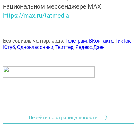
национальном мессенджере MАХ:
https://max.ru/tatmedia
Без социаль челтәрләрдә:
Телеграм
,
ВКонтакте
,
ТикТок
,
Ютуб
,
Одноклассники
,
Твиттер
,
Яндекс.Дзен
Перейти на страницу новости