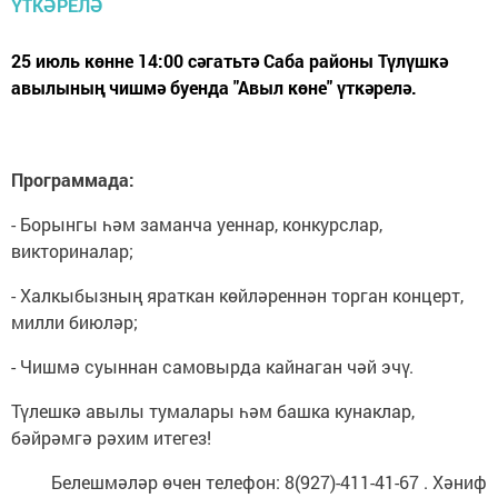
25 июль көнне 14:00 сәгатьтә Саба районы Түлүшкә
авылының чишмә буенда "Авыл көне" үткәрелә.
Программада:
- Борынгы һәм заманча уеннар, конкурслар,
викториналар;
- Халкыбызның яраткан көйләреннән торган концерт,
милли биюләр;
- Чишмә суыннан самовырда кайнаган чәй эчү.
Түлешкә авылы тумалары һәм башка кунаклар,
бәйрәмгә рәхим итегез!
Белешмәләр өчен телефон: 8(927)-411-41-67 . Хәниф