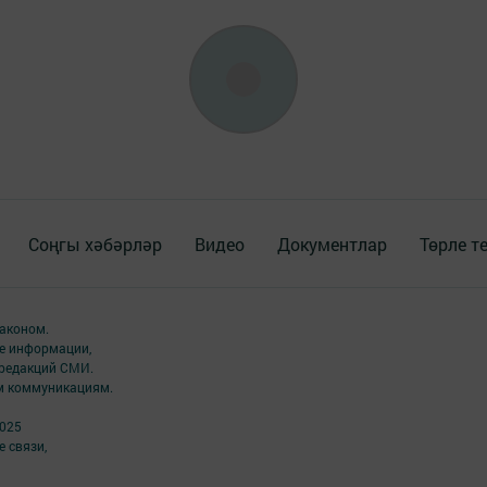
Соңгы хәбәрләр
Видео
Документлар
Төрле т
аконом.
ме информации,
 редакций СМИ.
ым коммуникациям.
2025
 связи,