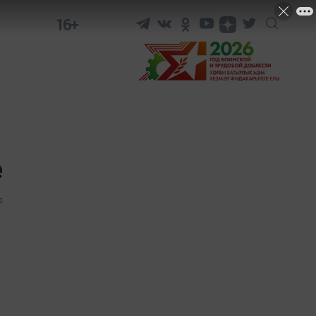
16+
е
0