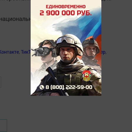
в национальном мессенджере MАХ:
Контакте
,
ТикТок
,
Ютуб
,
Одноклассники
,
Твиттер
,