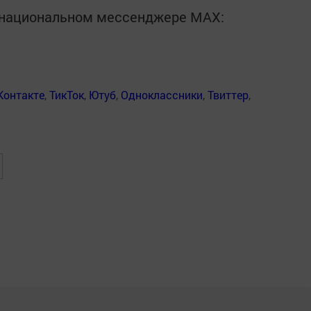
в национальном мессенджере MАХ:
Контакте
,
ТикТок
,
Ютуб
,
Одноклассники
,
Твиттер
,