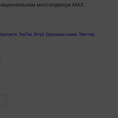
в национальном мессенджере MАХ:
Контакте
,
ТикТок
,
Ютуб
,
Одноклассники
,
Твиттер
,