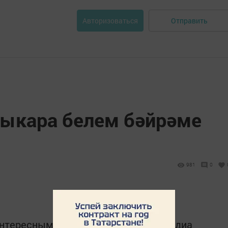
Отправить
Авторизоваться
алыкара белем бәйрәме
981
0
интересным в
Telegram-канале
Татмедиа