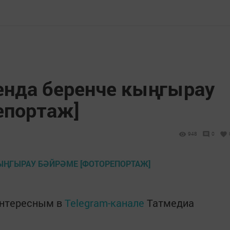
нда беренче кыңгырау
епортаж]
948
0
интересным в
Telegram-канале
Татмедиа