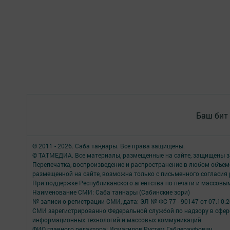
Баш бит
© 2011 - 2026. Саба таңнары. Все права защищены.
© ТАТМЕДИА. Все материалы, размещенные на сайте, защищены з
Перепечатка, воспроизведение и распространение в любом объе
размещенной на сайте, возможна только с письменного согласия
При поддержке Республиканского агентства по печати и массов
Наименование СМИ: Саба таннары (Сабинские зори)
№ записи о регистрации СМИ, дата: ЭЛ № ФС 77 - 90147 от 07.10.
СМИ зарегистрированно Федеральной службой по надзору в сфере
информационных технологий и массовых коммуникаций
ФИО главного редактора: Исмагилов Рустем Габдерауфович