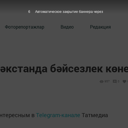
5
Автоматическое закрытие баннера через
Фоторепортажлар
Видео
Редакция
бәкстанда бәйсезлек көн
957
0
интересным в
Telegram-канале
Татмедиа