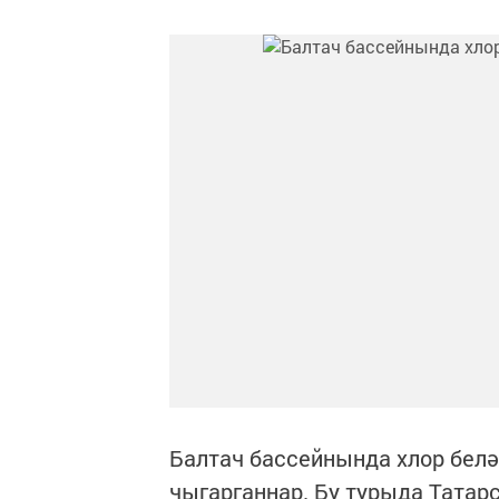
Балтач бассейнында хлор белә
чыгарганнар. Бу турыда Тата