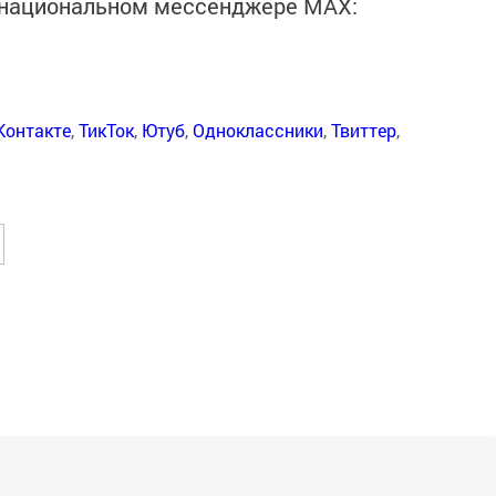
в национальном мессенджере MАХ:
Контакте
,
ТикТок
,
Ютуб
,
Одноклассники
,
Твиттер
,