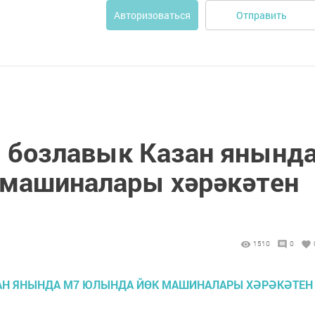
Отправить
Авторизоваться
м бозлавык Казан янынд
 машиналары хәрәкәтен
1510
0