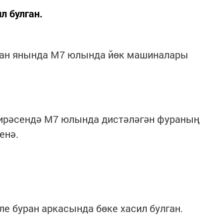
л булган.
зан янында М7 юлында йөк машиналары
ирәсендә М7 юлында дистәләгән фураның
енә.
ле буран аркасында бөке хасил булган.