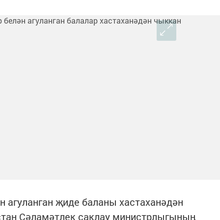
н агуланган җиде баланы хастаханәдән
рстан Сәламәтлек саклау министрлыгының