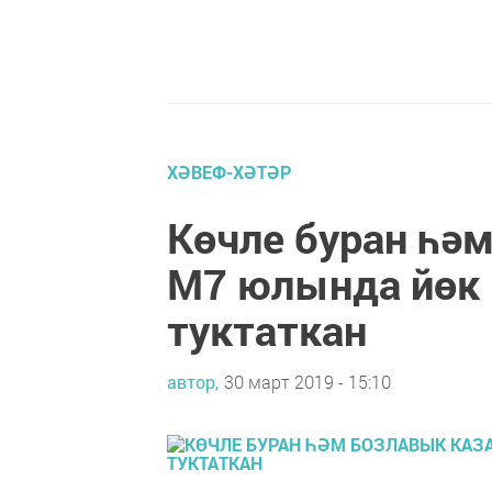
ХӘВЕФ-ХӘТӘР
Көчле буран һә
М7 юлында йөк
туктаткан
автор,
30 март 2019 - 15:10