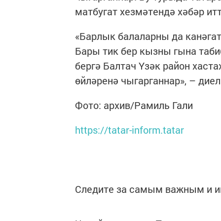
матбугат хезмәтендә хәбәр итт
«Барлык балаларны да канәгат
Бары тик бер кызны гына таби
бергә Балтач Үзәк район хаста
өйләренә чыгарганнар», – дие
Фото: архив/Рамиль Гали
https://tatar-inform.tatar
Следите за самым важным и 