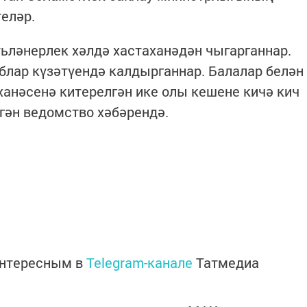
еләр.
ьләнерлек хәлдә хастаханәдән чыгарганнар.
блар күзәтүендә калдырганнар. Балалар белән
ханәсенә китерелгән ике олы кешене кичә кич
лгән ведомство хәбәрендә.
интересным в
Telegram-канале
Татмедиа