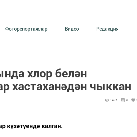
Фоторепортажлар
Видео
Редакция
ында хлор белән
ар хастаханәдән чыккан
1496
0
ар күзәтүендә калган.