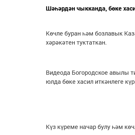
Шәһәрдән чыкканда, бөке хаси
Көчле буран һәм бозлавык Ка
хәрәкәтен туктаткан.
Видеода Богородское авылы т
юлда бөке хасил иткәнлеге күр
Күз күреме начар булу һәм көч