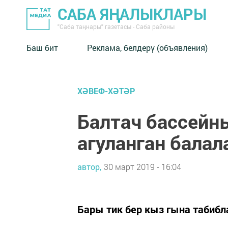
САБА ЯҢАЛЫКЛАРЫ
"Саба таңнары" газетасы - Саба районы
Баш бит
Реклама, белдерү (объявления)
ХӘВЕФ-ХӘТӘР
Балтач бассейн
агуланган балал
автор,
30 март 2019 - 16:04
Бары тик бер кыз гына табибл