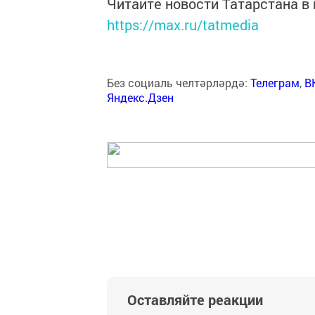
Читайте новости Татарстана 
https://max.ru/tatmedia
Без социаль челтәрләрдә:
Телеграм
,
В
Яндекс.Дзен
Оставляйте реакции