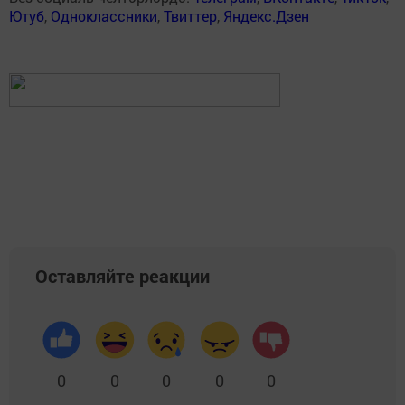
Ютуб
,
Одноклассники
,
Твиттер
,
Яндекс.Дзен
Оставляйте реакции
0
0
0
0
0