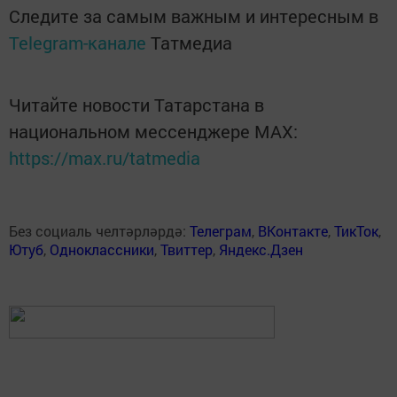
Следите за самым важным и интересным в
Telegram-канале
Татмедиа
Читайте новости Татарстана в
национальном мессенджере MАХ:
https://max.ru/tatmedia
Без социаль челтәрләрдә:
Телеграм
,
ВКонтакте
,
ТикТок
,
Ютуб
,
Одноклассники
,
Твиттер
,
Яндекс.Дзен