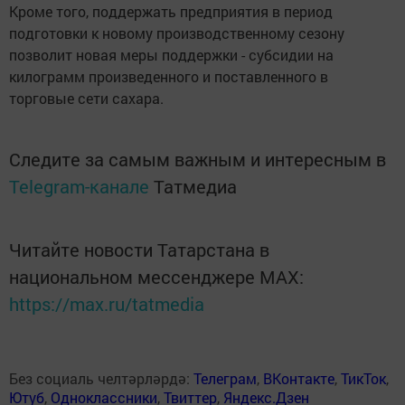
Кроме того, поддержать предприятия в период
подготовки к новому производственному сезону
позволит новая меры поддержки - субсидии на
килограмм произведенного и поставленного в
торговые сети сахара.
Следите за самым важным и интересным в
Telegram-канале
Татмедиа
Читайте новости Татарстана в
национальном мессенджере MАХ:
https://max.ru/tatmedia
Без социаль челтәрләрдә:
Телеграм
,
ВКонтакте
,
ТикТок
,
Ютуб
,
Одноклассники
,
Твиттер
,
Яндекс.Дзен