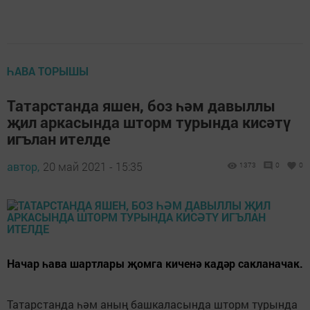
ҺАВА ТОРЫШЫ
Татарстанда яшен, боз һәм давыллы
җил аркасында шторм турында кисәтү
игълан ителде
автор,
20 май 2021 - 15:35
1373
0
0
Начар һава шартлары җомга киченә кадәр сакланачак.
Татарстанда һәм аның башкаласында шторм турында