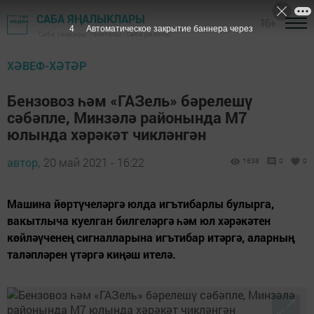
САБА ЯҢАЛЫКЛАРЫ
16+
3
Автоматическое закрытие баннера через
"Саба таңнары" газетасы - Саба районы
ХӘВЕФ-ХӘТӘР
Бензовоз һәм «ГАЗель» бәрелешү
сәбәпле, Минзәлә районында М7
юлында хәрәкәт чикләнгән
автор,
20 май 2021 - 16:22
1638
0
0
Машина йөртүчеләргә юлда игътибарлы булырга,
вакытлыча куелган билгеләргә һәм юл хәрәкәтен
көйләүченең сигналларына игътибар итәргә, аларның
таләпләрен үтәргә киңәш ителә.