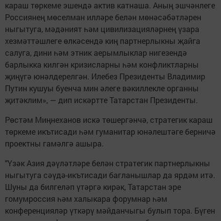
караш төркеме эшендә актив катнаша. Аның эшчәнлеге
Россиянең мөселман илләре белән мөнәсәбәтләрен
ныгытуга, мәдәният һәм цивилизацияләрнең үзара
хезмәттәшлеге өлкәсендә киң партнерлыкны җайга
салуга, дини һәм этник аерымлыклар нигезендә
барлыкка килгән кризисларны һәм конфликтларны
җиңүгә юнәлдерелгән. Илебез Президенты Владимир
Путин кушуы буенча мин әлеге вәкиллекле органны
җитәклим», — дип искәртте Татарстан Президенты.
Рөстәм Миңнеханов искә төшергәнчә, стратегик караш
төркеме икътисади һәм гуманитар юнәлештәге берничә
проектны гамәлгә ашыра.
"Үзәк Азия дәүләтләре белән стратегик партнерлыкны
ныгытуга сәүдә-икътисади багланышлар да ярдәм итә.
Шуны да билгеләп үтәргә кирәк, Татарстан эре
гомумроссия һәм халыкара форумнар һәм
конференцияләр үткәрү мәйданчыгы булып тора. Бүген