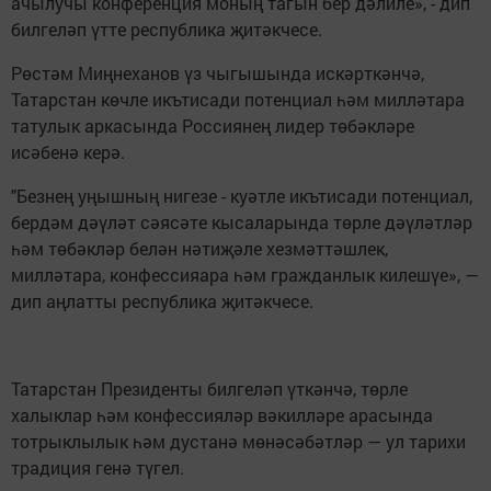
ачылучы конференция моның тагын бер дәлиле», - дип
билгеләп үтте республика җитәкчесе.
Рөстәм Миңнеханов үз чыгышында искәрткәнчә,
Татарстан көчле икътисади потенциал һәм милләтара
татулык аркасында Россиянең лидер төбәкләре
исәбенә керә.
"Безнең уңышның нигезе - куәтле икътисади потенциал,
бердәм дәүләт сәясәте кысаларында төрле дәүләтләр
һәм төбәкләр белән нәтиҗәле хезмәттәшлек,
милләтара, конфессияара һәм гражданлык килешүе», —
дип аңлатты республика җитәкчесе.
Татарстан Президенты билгеләп үткәнчә, төрле
халыклар һәм конфессияләр вәкилләре арасында
тотрыклылык һәм дустанә мөнәсәбәтләр — ул тарихи
традиция генә түгел.