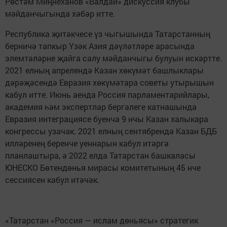
Рөстәм Миңнеханов «Валдай» дискуссия клубы
мәйданчыгында хәбәр итте.
Республика җитәкчесе үз чыгышында Татарстанның
берничә тапкыр Үзәк Азия дәүләтләре арасында
элемтәләрне җайга салу мәйданчыгы булуын искәртте.
2021 елның апрелендә Казан хөкүмәт башлыклары
дәрәҗәсендә Евразия хөкүмәтара советы утырышын
кабул итте. Июнь аенда Россия парламентарийлары,
академия һәм экспертлар бергәлеге катнашында
Евразия интеграциясе буенча 9 нчы Казан халыкара
конгрессы узачак. 2021 елның сентябрендә Казан БДБ
илләренең беренче уеннарын кабул итәргә
планлаштыра, ә 2022 елда Татарстан башкаласы
ЮНЕСКО Бөтендөнья мирасы комитетының 45 нче
сессиясен кабул итәчәк.
«Татарстан «Россия — ислам дөньясы» стратегик