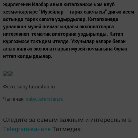
җирлегенен Иләбәр авыл китапханәсе һәм клуб
хезмәткәрләре “Музейлар – тарих сакчысы” дигән исем
астында тарих сәгате уздырдылар. Китапханәдә
урнашкан музей почмагындагы экспонатларга
нигезләнеп тематик викторина уздырылды. Китап
күргәзмәсе тәкъдим ителде. Укучылар үзләре белән
алып килгән экспонатларын музей почмагына бүләк
иттеп калдырдылар.
Фото: saby.tatarstan.ru
Чыганак:
saby.tatarstan.ru
Следите за самым важным и интересным в
Telegram-канале
Татмедиа