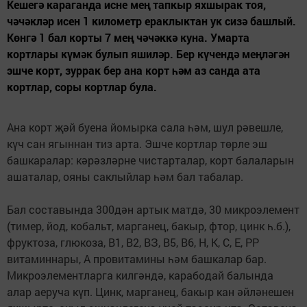
Кешегә караганда исне мең тапкыр яхшырак тоя,
чәчәкләр исен 1 километр ераклыктан ук сизә башлый.
Көнгә 1 бал корты 7 мең чәчәккә куна. Умарта
кортлары күмәк булып яшиләр. Бер күчендә меңләгән
эшче корт, зуррак бер ана корт һәм аз санда ата
кортлар, соры кортлар була.
Ана корт җәй буена йомырка сала һәм, шул рәвешле,
күч сан ягыннан тиз арта. Эшче кортлар төрле эш
башкаралар: кәрәзләрне чистарталар, корт балаларын
ашаталар, ояны саклыйлар һәм бал табалар.
Бал составында 300дән артык матдә, 30 микроэлемент
(тимер, йод, кобальт, марганец, бакыр, фтор, цинк һ.б.),
фруктоза, глюкоза, В1, В2, ВЗ, В5, В6, Н, К, С, Е, РР
витаминнары, А провитамины һәм башкалар бар.
Микроэлементларга килгәндә, карабодай балында
алар аеруча күп. Цинк, марганец, бакыр кан әйләнешен