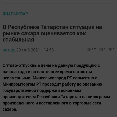
ЯҢАЛЫКЛАР
В Республике Татарстан ситуация на
рынке сахара оценивается как
стабильная
автор,
20 май 2021 - 14:58
757
0
0
Оптово-отпускные цены на данную продукцию с
начала года и по настоящее время остаются
неизменными. Минсельхозпрод РТ совместно с
Минпромторгом РТ проводит работу по оказанию
государственной поддержки основным
производителям Республики Татарстан на килограмм
произведенного и поставленного в торговые сети
сахара.