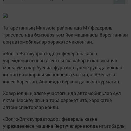
Татарстанның Минзәлә районында М7 федераль
трассасында бензовоз һәм йөк машинасы бәрелгәннән
соң автомобильләр хәрәкәте чикләнгән.
«Волго-Вятскуправтодор» федераль казна
учреждениесеннән агентлыкка хәбәр иткән якынча
мәгълүматлар буенча, фура йөртүчесе рульдә йоклап
киткән һәм каршы як полосага чыгып, «ГАЗель»гә
килеп бәрелгән. Авариядә беркем дә зыян күрмәгән.
Хәзер юлның әлеге участогында автомобильләр сул
яктан Мәскәү ягына таба хәрәкәт итә, хәрәкәтне
автоинспекторлар көйли.
«Волго-Вятскуправтодор» федераль казна
учреждениесе машина йөртүчеләрне юлда игътибарлы