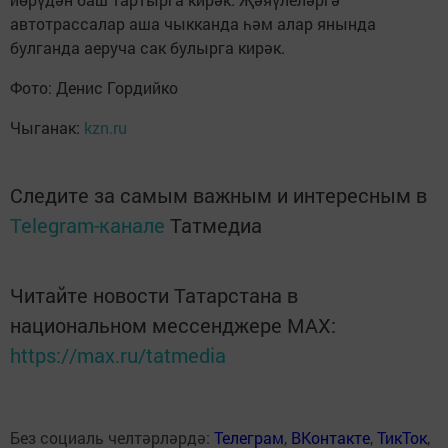
автотрассалар аша чыкканда һәм алар янында
булганда аеруча сак булырга кирәк.
Фото: Денис Гордийко
Чыганак:
kzn.ru
Следите за самым важным и интересным в
Telegram-канале
Татмедиа
Читайте новости Татарстана в
национальном мессенджере MАХ:
https://max.ru/tatmedia
Без социаль челтәрләрдә:
Телеграм
,
ВКонтакте
,
ТикТок
,