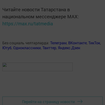
Читайте новости Татарстана в
национальном мессенджере MАХ:
https://max.ru/tatmedia
Без социаль челтәрләрдә:
Телеграм
,
ВКонтакте
,
ТикТок
,
Ютуб
,
Одноклассники
,
Твиттер
,
Яндекс.Дзен
Перейти на страницу новости