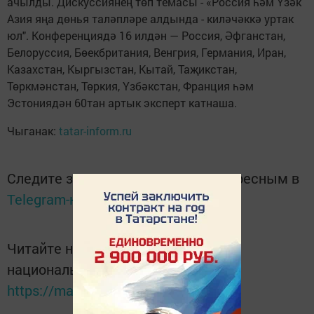
ачылды. Дискуссиянең төп темасы - «Россия һәм Үзәк
Азия яңа дөнья таләпләре алдында - киләчәккә уртак
юл". Конференциядә 16 илдән — Россия, Әфганстан,
Белоруссия, Бөекбритания, Венгрия, Германия, Иран,
Казахстан, Кыргызстан, Кытай, Таҗикстан,
Төркмәнстан, Төркия, Үзбәкстан, Франция һәм
Эстониядән 60тан артык эксперт катнаша.
Чыганак:
tatar-inform.ru
Следите за самым важным и интересным в
Telegram-канале
Татмедиа
Читайте новости Татарстана в
национальном мессенджере MАХ:
https://max.ru/tatmedia