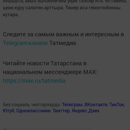
яхшырта, акыл эшчәнлегенә уңай тәэсир итә. Өстәвенә,
цинк күрү сәләтен арттыра. Тимер исә гемоглобинны
күтәрә.
Следите за самым важным и интересным в
Telegram-канале
Татмедиа
Читайте новости Татарстана в
национальном мессенджере MАХ:
https://max.ru/tatmedia
Без социаль челтәрләрдә:
Телеграм
,
ВКонтакте
,
ТикТок
,
Ютуб
,
Одноклассники
,
Твиттер
,
Яндекс.Дзен