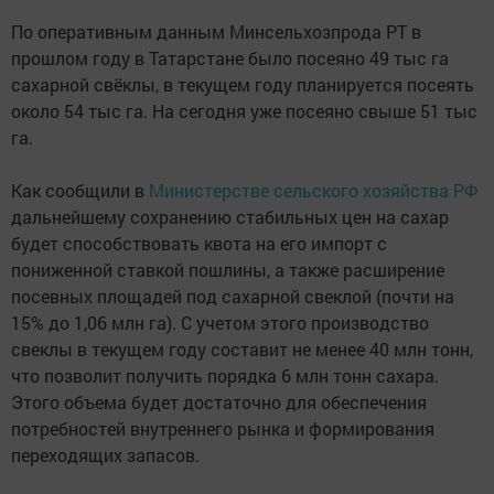
По оперативным данным Минсельхозпрода РТ в
прошлом году в Татарстане было посеяно 49 тыс га
сахарной свёклы, в текущем году планируется посеять
около 54 тыс га. На сегодня уже посеяно свыше 51 тыс
га.
Как сообщили в
Министерстве сельского хозяйства РФ
дальнейшему сохранению стабильных цен на сахар
будет способствовать квота на его импорт с
пониженной ставкой пошлины, а также расширение
посевных площадей под сахарной свеклой (почти на
15% до 1,06 млн га). С учетом этого производство
свеклы в текущем году составит не менее 40 млн тонн,
что позволит получить порядка 6 млн тонн сахара.
Этого объема будет достаточно для обеспечения
потребностей внутреннего рынка и формирования
переходящих запасов.