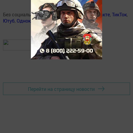
Без социаль челтәрләрдә:
Телеграм
,
ВКонтакте
,
ТикТок
,
Ютуб
,
Одноклассники
,
Твиттер
,
Яндекс.Дзен
Перейти на страницу новости