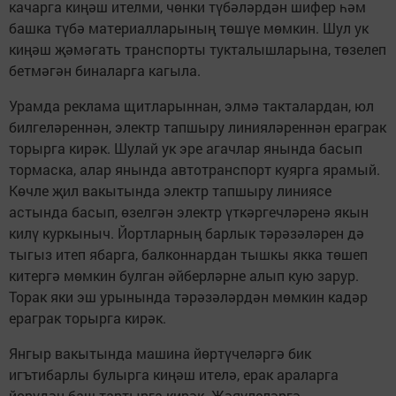
качарга киңәш ителми, чөнки түбәләрдән шифер һәм
башка түбә материалларының төшүе мөмкин. Шул ук
киңәш җәмәгать транспорты тукталышларына, төзелеп
бетмәгән биналарга кагыла.
Урамда реклама щитларыннан, элмә такталардан, юл
билгеләреннән, электр тапшыру линияләреннән ераграк
торырга кирәк. Шулай ук эре агачлар янында басып
тормаска, алар янында автотранспорт куярга ярамый.
Көчле җил вакытында электр тапшыру линиясе
астында басып, өзелгән электр үткәргечләренә якын
килү куркыныч. Йортларның барлык тәрәзәләрен дә
тыгыз итеп ябарга, балконнардан тышкы якка төшеп
китергә мөмкин булган әйберләрне алып кую зарур.
Торак яки эш урынында тәрәзәләрдән мөмкин кадәр
ераграк торырга кирәк.
Янгыр вакытында машина йөртүчеләргә бик
игътибарлы булырга киңәш ителә, ерак араларга
йөрүдән баш тартырга кирәк. Җәяүлеләргә