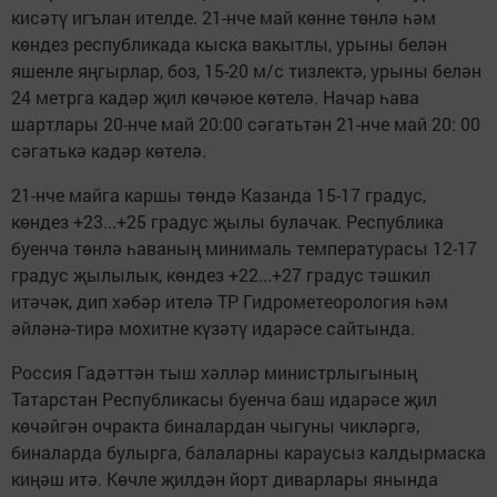
кисәтү игълан ителде. 21-нче май көнне төнлә һәм
көндез республикада кыска вакытлы, урыны белән
яшенле яңгырлар, боз, 15-20 м/с тизлектә, урыны белән
24 метрга кадәр җил көчәюе көтелә. Начар һава
шартлары 20-нче май 20:00 сәгатьтән 21-нче май 20: 00
сәгатькә кадәр көтелә.
21-нче майга каршы төндә Казанда 15-17 градус,
көндез +23...+25 градус җылы булачак. Республика
буенча төнлә һаваның минималь температурасы 12-17
градус җылылык, көндез +22...+27 градус тәшкил
итәчәк, дип хәбәр ителә ТР Гидрометеорология һәм
әйләнә-тирә мохитне күзәтү идарәсе сайтында.
Россия Гадәттән тыш хәлләр министрлыгының
Татарстан Республикасы буенча баш идарәсе җил
көчәйгән очракта биналардан чыгуны чикләргә,
биналарда булырга, балаларны караусыз калдырмаска
киңәш итә. Көчле җилдән йорт диварлары янында