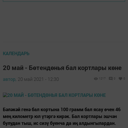
КАЛЕНДАРЬ
20 май - Бөтендөнья бал кортлары көне
автор,
20 май 2021 - 12:30
1217
0
0
Бәләкәй генә бал кортына 100 грамм бал ясау өчен 46
мең километр юл үтәргә кирәк. Бал кортлары эшчән
булудан тыш, ис сизү буенча да иң алдынгылардан.