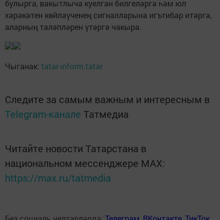
булырга, вакытлыча куелган билгеләргә һәм юл
хәрәкәтен көйләүченең сигналларына игътибар итәргә,
аларның таләпләрен үтәргә чакыра.
Чыганак:
tatar-inform.tatar
Следите за самым важным и интересным в
Telegram-канале
Татмедиа
Читайте новости Татарстана в
национальном мессенджере MАХ:
https://max.ru/tatmedia
Без социаль челтәрләрдә:
Телеграм
,
ВКонтакте
,
ТикТок
,