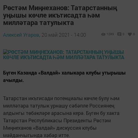
Рөстәм Миңнеханов: Татарстанның
уңышы көчле икътисадта һәм
милләтара татулыкта
Алексей Угаров,
20 май 2021 - 14:00
1289
0
0
Бүген Казанда «Валдай» халыкара клубы утырышы
ачылды.
Татарстан икътисади потенциалы көчле булу һәм
милләтара татулык урнашу сәбәпле Россиянең
алдынгы төбәкләре арасына керә. Бүген бу хакта
Татарстан Республикасы Президенты Рөстәм
Миңнеханов «Валдай» дискуссия клубы
мәйданчыгында хәбәр итте.