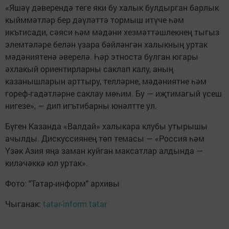
«Яшәү дәверендә теге яки бу халык булдырган барлык
кыйммәтләр бер дәүләттә тормыш итүче һәм
икътисади, сәяси һәм мәдәни хезмәттәшлекнең тыгыз
элемтәләре белән үзара бәйләнгән халыкның уртак
мәдәниятенә әверелә. Һәр этноста булган югары
әхлакый ориентирларны саклап калу, аның
казанышларын арттыру, телләрне, мәдәниятне һәм
гореф-гадәтләрне саклау мөһим. Бу — иҗтимагый үсеш
нигезе», — дип игътибарны юнәлтте ул.
Бүген Казанда «Валдай» халыкара клубы утырышы
ачылды. Дискуссиянең төп темасы — «Россия һәм
Үзәк Азия яңа заман куйган максатлар алдында —
киләчәккә юл уртак».
Фото: "Татар-информ" архивы
Чыганак:
tatar-inform.tatar