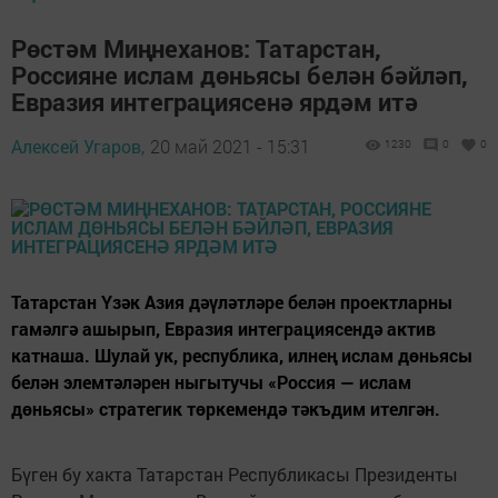
Рөстәм Миңнеханов: Татарстан,
Россияне ислам дөньясы белән бәйләп,
Евразия интеграциясенә ярдәм итә
Алексей Угаров,
20 май 2021 - 15:31
1230
0
0
Татарстан Үзәк Азия дәүләтләре белән проектларны
гамәлгә ашырып, Евразия интеграциясендә актив
катнаша. Шулай ук, республика, илнең ислам дөньясы
белән элемтәләрен ныгытучы «Россия — ислам
дөньясы» стратегик төркемендә тәкъдим ителгән.
Бүген бу хакта Татарстан Республикасы Президенты