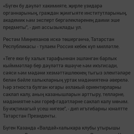
«Бүген бу дәүләт хакимияте, җирле үзидарә
органнарының, граждан җәмгыяте институтларының,
академик һәм эксперт бергәлекләренең даими эше
предметы", - дип ассызыклады ул.
Рөстәм Миңнеханов искә төшергәнчә, Татарстан
Республикасы - тулаем Россия кебек күп милләтле.
«Теге яки бу халык тарафыннан эшләнгән барлык
кыйммәтләр бер дәүләттә яшәүче һәм икътисади,
сәяси һәм мәдәни хезмәттәшлекнең тыгыз элемтәләре
белән бәйле халыкларның уртак мәдәниятенә әверелә.
Һәр этноста булган югары әхлакый ориентирларны
саклап калу, аның казанышларын арттыру, телләрне,
мәдәниятне һәм гореф-гадәтләрне саклап калу мөһим.
Бу-иҗтимагый үсеш нигезе", - дип игътибарны юнәлтте
Татарстан Президенты.
Бүген Казанда «Валдай»халыкара клубы утырышы