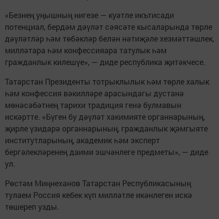
«Безнең уңышның нигезе — куәтле икътисади
потенциал, бердәм дәүләт сәясәте кысаларында төрле
дәүләтләр һәм төбәкләр белән нәтиҗәле хезмәттәшлек,
милләтара һәм конфессияара татулык һәм
гражданлык килешүе», — диде республика җитәкчесе.
Татарстан Президенты тотрыклылык һәм төрле халык
һәм конфессия вәкилләре арасындагы дустанә
мөнәсәбәтнең тарихи традиция генә булмавын
искәртте. «Бүген бу дәүләт хакимияте органнарының,
җирле үзидарә органнарының, гражданлык җәмгыяте
институтларының, академик һәм эксперт
бергәлекләренең даими эшчәнлеге предметы», — диде
ул.
Рөстәм Миңнеханов Татарстан Республикасының
тулаем Россия кебек күп милләтле икәнлеген искә
төшереп узды.