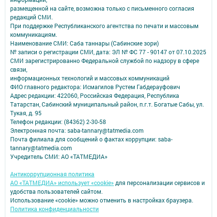
размещенной на сайте, возможна только с письменного согласия
редакций СМИ.
При поддержке Республиканского агентства по печати и массовым
коммуникациям.
Наименование СМИ: Саба таннары (Сабинские зори)
№ записи о регистрации СМИ, дата: ЭЛ № ФС 77 - 90147 от 07.10.2025
СМИ зарегистрированно Федеральной службой по надзору в сфере
связи,
информационных технологий и массовых коммуникаций
ФИО главного редактора: Исмагилов Рустем Габдерауфович
Адрес редакции: 422060, Российская Федерация, Республика
Татарстан, Сабинский муниципальный район, п.г.т. Богатые Сабы, ул.
Тукая, д. 95
Телефон редакции: (84362) 2-30-58
Электронная почта: saba-tannary@tatmedia.com
Почта филиала для сообщений о фактах коррупции: saba-
tannary@tatmedia.com
Учредитель СМИ: АО «ТАТМЕДИА»
Антикоррупционная политика
АО «ТАТМЕДИА» использует «cookie»
для персонализации сервисов и
удобства пользователей сайтом.
Использование «cookie» можно отменить в настройках браузера.
Политика конфиденциальности