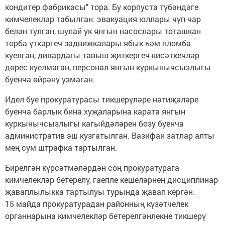
кондитер фабрикасы" тора. Бу корпуста түбәндәге
кимчелекләр табылган: эвакуация юллары чүп-чар
белән тулган, шулай ук янгын насослары тоташкан
торба үткәргеч задвижкалары ябык һәм пломба
куелган, дивардагы тавыш җиткергеч-кисәткечләр
дөрес куелмаган, персонал янгын куркынычсызлыгы
буенча өйрәнү узмаган.
Идел буе прокуратурасы тикшерүләре нәтиҗәләре
буенча барлык бина хуҗаларына карата янгын
куркынычсызлыгы кагыйдәләрен бозу буенча
административ эш кузгатылган. Вазифаи затлар алты
мең сум штрафка тартылган.
Бирелгән күрсәтмәләрдән соң прокуратурага
кимчелекләр бетерелү, гаепле кешеләрнең дисциплинар
җаваплылыкка тартылуы турында җавап кергән.
15 майда прокуратурадан районның күзәтчелек
органнарына кимчелекләр бетерелгәнлекне тикшерү