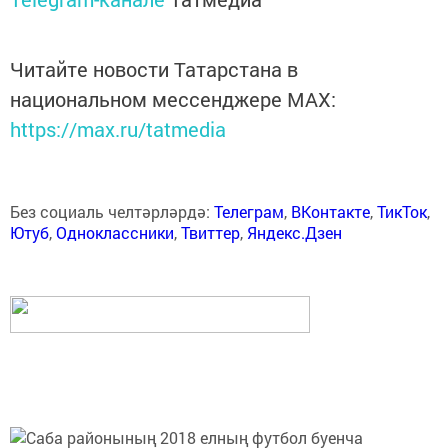
Читайте новости Татарстана в
национальном мессенджере MАХ:
https://max.ru/tatmedia
Без социаль челтәрләрдә:
Телеграм
,
ВКонтакте
,
ТикТок
,
Ютуб
,
Одноклассники
,
Твиттер
,
Яндекс.Дзен