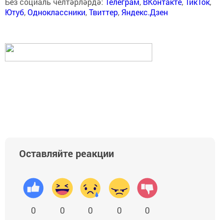
Без социаль челтәрләрдә:
Телеграм
,
ВКонтакте
,
ТикТок
,
Ютуб
,
Одноклассники
,
Твиттер
,
Яндекс.Дзен
Оставляйте реакции
0
0
0
0
0