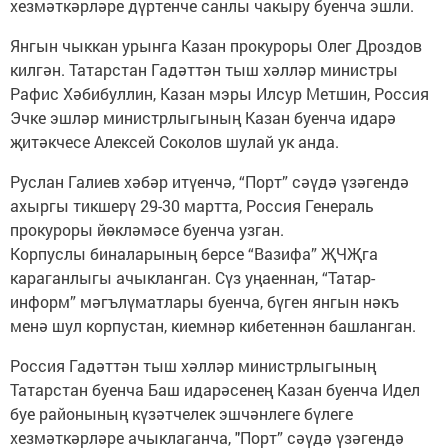
хезмәткәрләре дүртенче санлы чакыру буенча эшли.
Янгын чыккан урынга Казан прокуроры Олег Дроздов
килгән. Татарстан Гадәттән тыш хәлләр министры
Рафис Хәбибуллин, Казан мэры Илсур Метшин, Россия
Эчке эшләр министрлыгының Казан буенча идарә
җитәкчесе Алексей Соколов шулай ук анда.
Руслан Галиев хәбәр итүенчә, “Порт” сәүдә үзәгендә
ахыргы тикшерү 29-30 мартта, Россия Генераль
прокуроры йөкләмәсе буенча узган.
Корпуслы биналарының берсе “Вазифа” ҖЧҖга
караганлыгы ачыкланган. Сүз уңаеннан, “Татар-
информ” мәгълүматлары буенча, бүген янгын нәкъ
менә шул корпустан, киемнәр кибетеннән башланган.
Россия Гадәттән тыш хәлләр министрлыгының
Татарстан буенча Баш идарәсенең Казан буенча Идел
буе районының күзәтчелек эшчәнлеге бүлеге
хезмәткәрләре ачыклаганча, "Порт” сәүдә үзәгендә