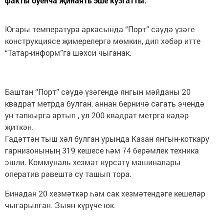
факты буенча җинаять эше кузгатты.
Югары температура аркасында “Порт” сәүдә үзәге
конструкциясе җимерелергә мөмкин, дип хәбәр итте
“Татар-информ”га шәхси чыганак.
Баштан “Порт” сәүдә үзәгендә янгын мәйданы 20
квадрат метрда булган, аннан берничә сәгать эчендә
ун тапкырга артып , ул 200 квадрат метрга кадәр
җиткән.
Гадәттән тыш хәл булган урында Казан янгын-коткару
гарнизонының 319 кешесе һәм 74 берәмлек техника
эшли. Коммуналь хезмәт күрсәтү машиналары
оператив рәвештә су ташып тора.
Бинадан 20 хезмәткәр һәм сак хезмәтендәге кешеләр
чыгарылган. Зыян күрүче юк.