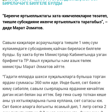
“Беренче яртыеллыктагы хата-кимчелекләрне төзәтеп,
тиешле субсидияне икенче яртыеллыкта таратабыз”, –
диде Марат Әхмәтов.
Савым кәҗәләре асраучыларга тиешле 1 мең сум
күләмендәге субсидиянең кайчан биреләсе билгеле
булды. Бу хакта бүген Министрлар Кабинетында узган
брифингта ТР Авыл хуҗалыгы һәм азык-төлек
министры Марат Әхмәтов әйтте.
“Гадәти елларда шәхси хуҗалыкларга булыша торган
ярдәм суммасы 360 млн иде. Инде быел, сөт бәясе
кимү сәбәпле, савым сыерларына ярдәмне көчәйтик
дигән исәп белән эш иттек. Бер генә сыер тоткан кеше
аны үз ихтыяҗларына гына куллана, сөт сатасы юк.
Сөт бәясе аларга йогынты ясамый дип, 1 литр сөткә 2