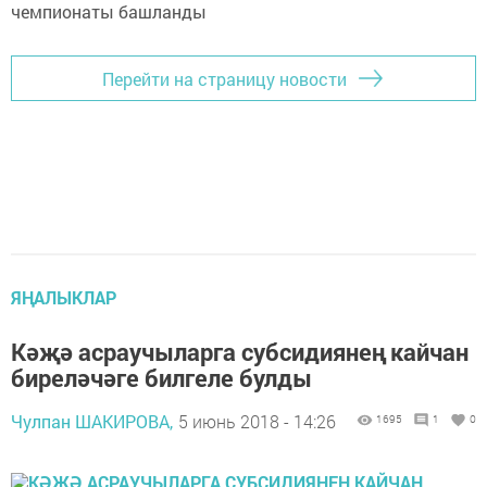
Перейти на страницу новости
ЯҢАЛЫКЛАР
Кәҗә асраучыларга субсидиянең кайчан
биреләчәге билгеле булды
Чулпан ШАКИРОВА,
5 июнь 2018 - 14:26
1695
1
0