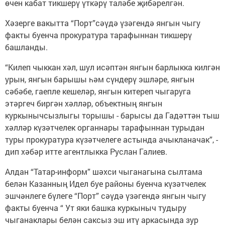
өчен кабат тикшерү үткәрү таләбе җибәрелгән.
Хәзерге вакытта “Порт”сәүдә үзәгендә янгын чыгу
факты буенча прокуратура тарафыннан тикшерү
башланды.
“Килеп чыккан хәл, шул исәптән янгын барлыкка килгән
урын, янгын барышы һәм сүндерү эшләре, янгын
сәбәбе, гаепле кешеләр, янгын китереп чыгаруга
этәргеч биргән хәлләр, объектның янгын
куркынычсызлыгы торышы - барысы да Гадәттән тыш
хәлләр күзәтчелек органнары тарафыннан турыдан
туры прокуратура күзәтчелеге астында ачыкланачак”, -
дип хәбәр итте агентлыкка Руслан Галиев.
Алдан “Татар-информ” шәхси чыганагына сылтама
белән Казанның Идел буе районы буенча күзәтчелек
эшчәнлеге бүлеге “Порт” сәүдә үзәгендә янгын чыгу
факты буенча “ Ут яки башка куркыныч тудыру
чыганаклары белән саксыз эш итү аркасында зур