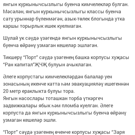
янгын куркынычсызлыгы буенча кимчелекләр булган.
Мәсәлән, янгын куркынычсызлыгы классы буенча
сату урыннар бүленмәгән, азык-төлек блогында утка
каршы торырлык ишек куелмаган.
Шулай ук сәүдә үзәгендә янгын куркынычсызлыгы
буенча өйрәнү узмаган кешеләр эшләгән.
Тикшерү “Порт” сәүдә үзәгенең башка корпусы хуҗасы
“Ран капитал”ҖЧҖ булуын ачыклаган.
Әлеге корпустагы кимчелекләрдән балалар уен
зонасының икенче катта һәм эвакуацияләү ишегеннән
20 метр ераклыкта булуы тора.
Янгын насослары тоташкан торба үткәргеч
задвижкалары ябык һәм пломба куелган. Әлеге
корпуста да янгын куркынычсызлыгы буенча өйрәнү
узмаган кешеләр эшли.
“Порт” сәүдә үзәгенең өченче корпусы хуҗасы “Заря