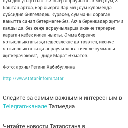
сум дип утырттык. 2-3 сыер асраучыга - 3 мең сум, 3
баштан артса, һәр сыерга 4әр мең сум күләмендә
субсидия билгеләдек. Күрәсең, сумманы сораган
вакытта санап бетермәгәнбез. Акча берникадәр җитми
калды да, без кәҗә асраучыларша икенче төрлерәк
караган кебек килеп чыкты. Әмма беренче
яртыеллыктагы җитешсезлекне дә төзәтеп, икенче
яртыеллыкта кәҗә асраучыларга тиешле сумманы
җиткерәчәкбез”, - диде Марат Әхмәтов.
Фото: архив/Регина Хабибуллина
http://www.tatar-inform.tatar
Следите за самым важным и интересным в
Telegram-канале
Татмедиа
Читайте новости Татарстана в