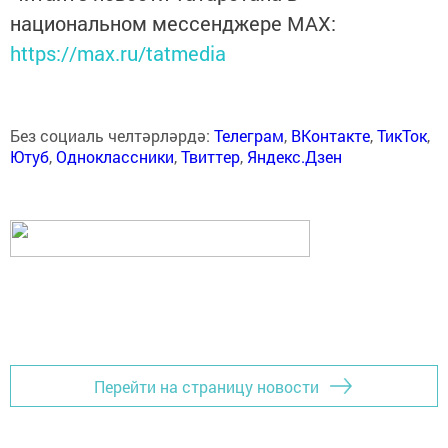
национальном мессенджере MАХ:
https://max.ru/tatmedia
Без социаль челтәрләрдә:
Телеграм
,
ВКонтакте
,
ТикТок
,
Ютуб
,
Одноклассники
,
Твиттер
,
Яндекс.Дзен
Перейти на страницу новости