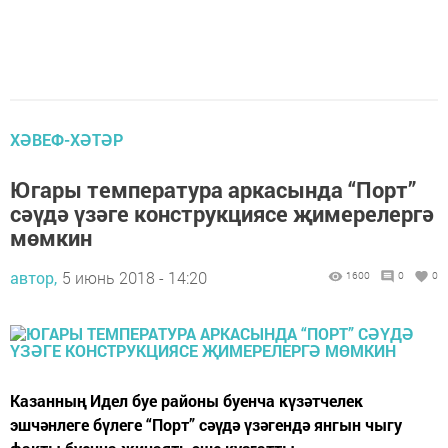
ХӘВЕФ-ХӘТӘР
Югары температура аркасында “Порт”
сәүдә үзәге конструкциясе җимерелергә
мөмкин
автор,
5 июнь 2018 - 14:20
1600
0
0
Казанның Идел буе районы буенча күзәтчелек
эшчәнлеге бүлеге “Порт” сәүдә үзәгендә янгын чыгу