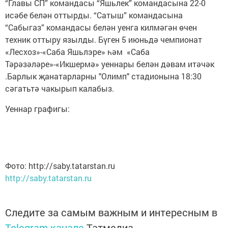
“Главы СП” командасы “Яшьлек” командасына 22-0
исәбе белән оттырды. “Сатыш” командасына
“Сабыгаз” командасы белән уенга килмәгән өчен
техник оттыру язылды. Бүген 5 июньдә чемпионат
«Лесхоз»-«Саба Яшьлэре» һәм «Саба
Тәрәзәләре»-«Икшермә» уеннары белән дәвам итәчәк
.Барлык җанатарларны "Олимп" стадионына 18:30
сәгатьтә чакырып калабыз.
Уеннар графигы:
Фото: http://saby.tatarstan.ru
http://saby.tatarstan.ru
Следите за самым важным и интересным в
Telegram-канале
Татмедиа