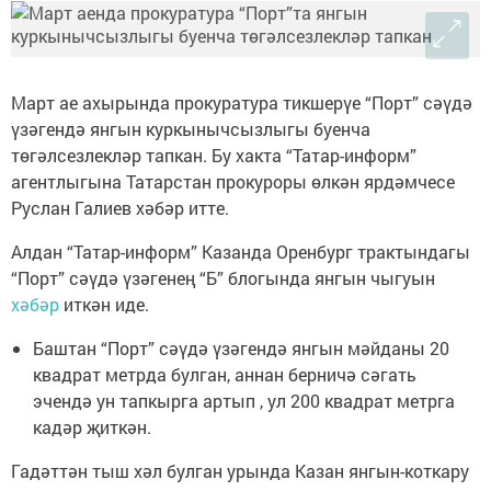
Март ае ахырында прокуратура тикшерүе “Порт” сәүдә
үзәгендә янгын куркынычсызлыгы буенча
төгәлсезлекләр тапкан. Бу хакта “Татар-информ”
агентлыгына Татарстан прокуроры өлкән ярдәмчесе
Руслан Галиев хәбәр итте.
Алдан “Татар-информ” Казанда Оренбург трактындагы
“Порт” сәүдә үзәгенең “Б” блогында янгын чыгуын
хәбәр
иткән иде.
Баштан “Порт” сәүдә үзәгендә янгын мәйданы 20
квадрат метрда булган, аннан берничә сәгать
эчендә ун тапкырга артып , ул 200 квадрат метрга
кадәр җиткән.
Гадәттән тыш хәл булган урында Казан янгын-коткару