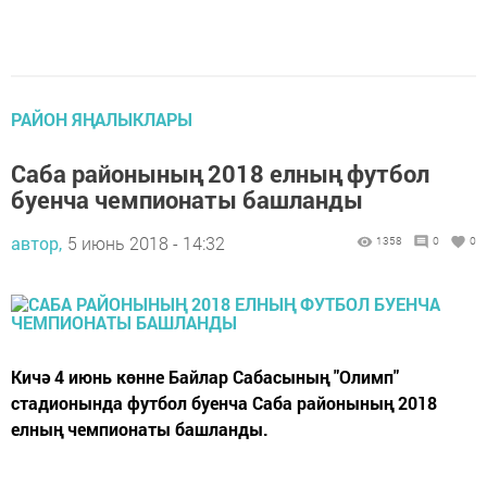
РАЙОН ЯҢАЛЫКЛАРЫ
Саба районының 2018 елның футбол
буенча чемпионаты башланды
автор,
5 июнь 2018 - 14:32
1358
0
0
Кичә 4 июнь көнне Байлар Сабасының "Олимп"
стадионында футбол буенча Саба районының 2018
елның чемпионаты башланды.