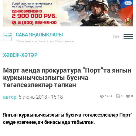
САБА ЯҢАЛЫКЛАРЫ
16+
"Саба таңнары" газетасы - Саба районы
ХӘВЕФ-ХӘТӘР
Март аенда прокуратура “Порт”та янгын
куркынычсызлыгы буенча
төгәлсезлекләр тапкан
автор,
5 июнь 2018 - 15:18
1484
0
0
Янгын куркынычсызлыгы буенча төгәлсезлекләр Порт”
сәүдә үзәгенең өч бинасында табылган.