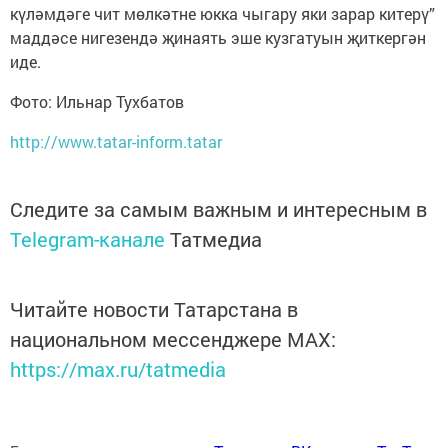
күләмдәге чит мөлкәтне юкка чыгару яки зарар китерү”
маддәсе нигезендә җинаять эше кузгатуын җиткергән
иде.
Фото: Ильнар Тухбатов
http://www.tatar-inform.tatar
Следите за самым важным и интересным в
Telegram-канале
Татмедиа
Читайте новости Татарстана в
национальном мессенджере MАХ:
https://max.ru/tatmedia