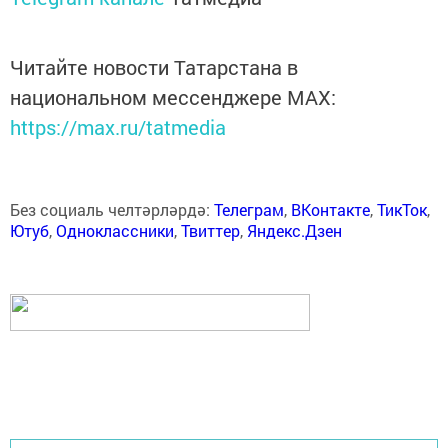
Читайте новости Татарстана в
национальном мессенджере MАХ:
https://max.ru/tatmedia
Без социаль челтәрләрдә:
Телеграм
,
ВКонтакте
,
ТикТок
,
Ютуб
,
Одноклассники
,
Твиттер
,
Яндекс.Дзен