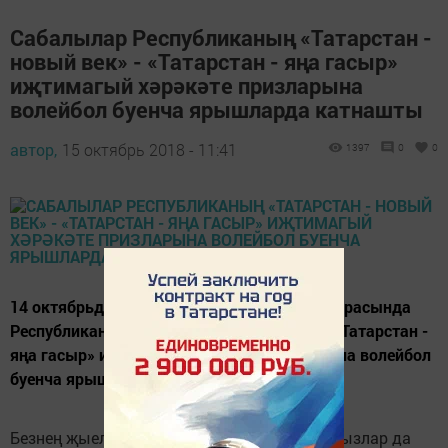
Сабалылар Республиканың «Татарстан -
новый век» - «Татарстан - яңа гасыр»
иҗтимагый хәрәкәте призларына
волейбол буенча ярышларда катнашты
автор,
15 октябрь 2018 - 11:41
1397
0
0
14 октябрьдә ир-атлар һәм хатын-кызлар арасында
Республиканың «Татарстан - новый век» - «Татарстан -
яңа гасыр» иҗтимагый хәрәкәте призларына волейбол
буенча ярышлар узды.
Безнең җыелма команда, ирләр дә, хатын-кызлар да