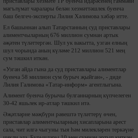
приставлары хезмәте ТР буенча идарәсенең гаммәви
мәгълүмат чаралары белән хезмәттәшлек буенча
баш белгеч-эксперты Лилия Хәлимова хәбәр итте.
Ел башыннан алып Татарстанның суд приставлары
алиментчыларның 676 миллион сумнан артык
әҗәтен түләттергән. Шул ук вакытта, узган елның
шул чорында аның күләме 212 миллион 521 мең
сум тәшкил иткән.
«Узган айда гына да суд приставлары алиментлар
буенча 58 миллион сум бурыч җыйган», - диде
Лилия Галимова «Татар-информ» агентлыгына.
Алимент буенча бурычы булганнарның күпчелеген
30-42 яшьлек ир-атлар тәшкил итә.
Әҗәтләрне мәҗбүри рәвештә түләттерү өчен,
приставлар алиментчыларның хисапларына арест
сала, чит илгә чыгуны тыя һәм милекләрен теркәүне
чикли ала. Бурычлары 10 мең сумнан артып киткән