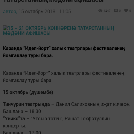
автор,
15 октябрь 2018 - 11:05
1247
0
0
Казанда “Идел-йорт” халык театрлары фестиваленең
йомгаклау туры бара.
Казанда “Идел-йорт” халык театрлары фестиваленең
йомгаклау туры бара.
15 октябрь (дүшәмбе)
Тинчурин театрында
– Данил Салиховның иҗат кичәсе.
Башлана – 18.30
“Уникс”та
– “Утсыз төтен”, Ришат Төхфәтуллин
концерты.
Башлана – 17.00