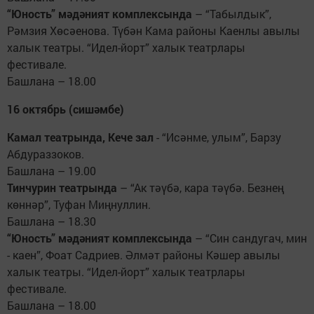
“Юность” мәдәният комплексында
– “Табылдык”,
Рәмзия Хөсәенова. Түбән Кама районы Каенлы авылы
халык театры. “Идел-йорт” халык театрлары
фестивале.
Башлана – 18.00
16 октябрь (сишәмбе)
Камал театрында, Кече зал
- “Исәнме, улым”, Барзу
Абдураззоков.
Башлана – 19.00
Тинчурин театрында
– “Ак тәүбә, кара тәүбә. Безнең
көннәр”, Туфан Миңнуллин.
Башлана – 18.30
“Юность” мәдәният комплексында
– “Син сандугач, мин
- каен”, Фоат Садриев. Әлмәт районы Кәшер авылы
халык театры. “Идел-йорт” халык театрлары
фестивале.
Башлана – 18.00