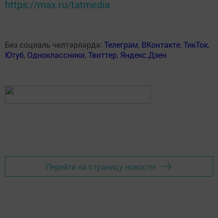
https://max.ru/tatmedia
Без социаль челтәрләрдә:
Телеграм
,
ВКонтакте
,
ТикТок
,
Ютуб
,
Одноклассники
,
Твиттер
,
Яндекс.Дзен
Перейти на страницу новости