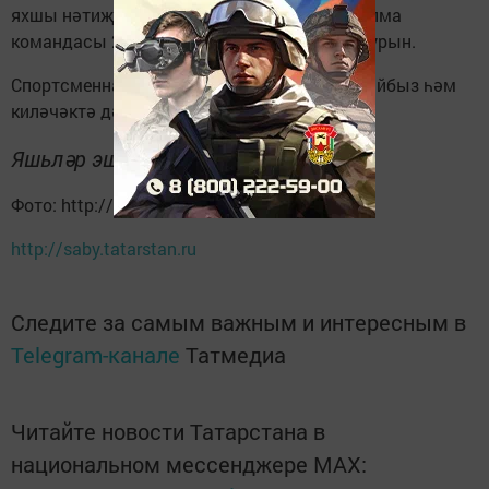
яхшы нәтиҗә күрсәтте. Хатын-кызлар җыелма
командасы 2 урынны яулады, Ир - атлар-3 урын.
Спортсменнарыбызны чын күңелдән котлыйбыз һәм
киләчәктә дә уңышлар теләп калабыз!
Яшьләр эшләре һәм спорт бүлеге
Фото: http://saby.tatarstan.ru
http://saby.tatarstan.ru
Следите за самым важным и интересным в
Telegram-канале
Татмедиа
Читайте новости Татарстана в
национальном мессенджере MАХ: