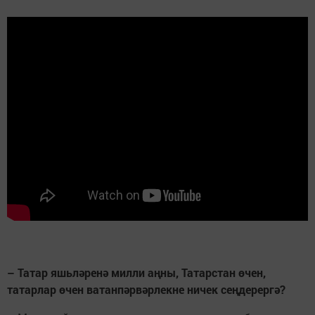
– Татар яшьләренә милли аңны, Татарстан өчен,
татарлар өчен ватанпәрвәрлекне ничек сеңдерергә?