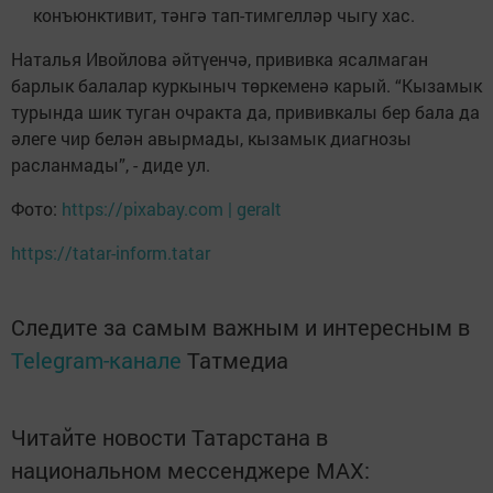
конъюнктивит, тәнгә тап-тимгелләр чыгу хас.
Наталья Ивойлова әйтүенчә, прививка ясалмаган
барлык балалар куркыныч төркеменә карый. “Кызамык
турында шик туган очракта да, прививкалы бер бала да
әлеге чир белән авырмады, кызамык диагнозы
расланмады”, - диде ул.
Фото:
https://pixabay.com | geralt
https://tatar-inform.tatar
Следите за самым важным и интересным в
Telegram-канале
Татмедиа
Читайте новости Татарстана в
национальном мессенджере MАХ: