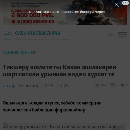
3
Автоматическое закрытие баннера через
САБА ЯҢАЛЫКЛАРЫ
16+
"Саба таңнары" газетасы - Саба районы
ХӘВЕФ-ХӘТӘР
Тикшерү комитеты Казан эшмәкәрен
шартлаткан урыннан видео күрсәтте
автор,
15 октябрь 2018 - 14:26
1508
0
0
Эшмәкәргә һөҗүм итүнең сәбәбе коммерция
эшчәнлегенә бәйле дип фаразлыйлар.