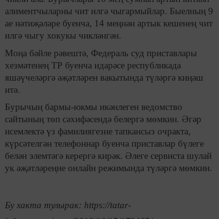
алиментчыларны чит илгә чыгармыйлар. Быелның 9
ае нәтиҗәләре буенча, 14 меңнән артык кешенең чит
илгә чыгу хокукы чикләнгән.
Моңа бәйле рәвештә, Федераль суд приставлары
хезмәтенең ТР буенча идарәсе республикада
яшәүчеләргә әҗәтләрен вакытында түләргә киңәш
итә.
Бурычың бармы-юкмы икәнлеген ведомство
сайтының төп сәхифәсендә белергә мөмкин. Әгәр
исемлектә үз фамилиягезне тапкансыз очракта,
күрсәтелгән телефоннар буенча приставлар бүлеге
белән элемтәгә керергә кирәк. Әлеге сервиста шулай
ук әҗәтләреңне онлайн режимында түләргә мөмкин.
Бу хакта тулырак: https://tatar-