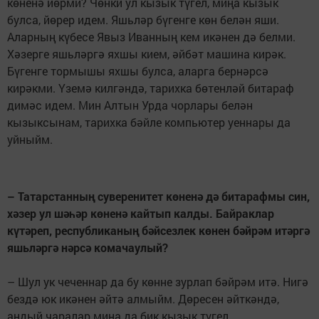
көненә йөрми? Чөнки ул кызык түгел, миңа кызык
булса, йөрер идем. Яшьләр бүгенге көн белән яши.
Аларның күбесе Явыз Иванның кем икәнен дә белми.
Хәзерге яшьләргә яхшы кием, әйбәт машина кирәк.
Бүгенге тормышы яхшы булса, аларга бернәрсә
кирәкми. Үземә килгәндә, тарихка бөтенләй битараф
димәс идем. Мин Алтын Урда чорлары белән
кызыксынам, тарихка бәйле компьютер уеннары да
уйныйм.
–
Татарстанның суверенитет көненә дә битарафмы син,
хәзер ул
шәһәр көненә кайтып калды.
Байраклар
күтәреп, республиканың бәйсезлек көнен бәйрәм итәргә
яшьләргә нәрсә комачаулый?
– Шул ук чеченнар да бу көнне зурлап бәйрәм итә. Нигә
бездә юк икәнен әйтә алмыйм. Дөресен әйткәндә,
андый чаралар миңа да бик кызык түгел.