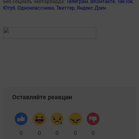
Без социаль челтәрләрдә:
Телеграм
,
ВКонтакте
,
ТикТок
,
Ютуб
,
Одноклассники
,
Твиттер
,
Яндекс.Дзен
Оставляйте реакции
0
0
0
0
0