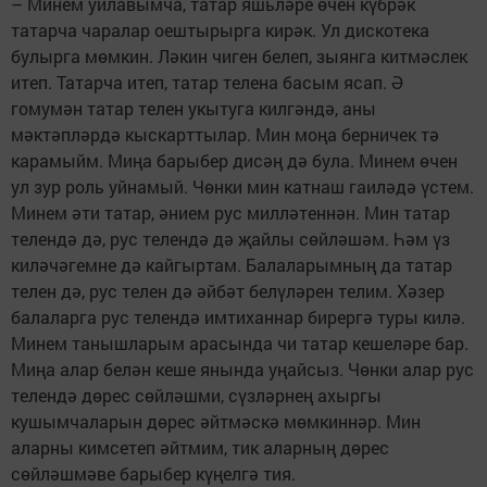
– Минем уйлавымча, татар яшьләре өчен күбрәк
татарча чаралар оештырырга кирәк. Ул дискотека
булырга мөмкин. Ләкин чиген белеп, зыянга китмәслек
итеп. Татарча итеп, татар телена басым ясап. Ә
гомумән татар телен укытуга килгәндә, аны
мәктәпләрдә кыскарттылар. Мин моңа берничек тә
карамыйм. Миңа барыбер дисәң дә була. Минем өчен
ул зур роль уйнамый. Чөнки мин катнаш гаиләдә үстем.
Минем әти татар, әнием рус милләтеннән. Мин татар
телендә дә, рус телендә дә җайлы сөйләшәм. Һәм үз
киләчәгемне дә кайгыртам. Балаларымның да татар
телен дә, рус телен дә әйбәт белүләрен телим. Хәзер
балаларга рус телендә имтиханнар бирергә туры килә.
Минем танышларым арасында чи татар кешеләре бар.
Миңа алар белән кеше янында уңайсыз. Чөнки алар рус
телендә дөрес сөйләшми, сүзләрнең ахыргы
кушымчаларын дөрес әйтмәскә мөмкиннәр. Мин
аларны кимсетеп әйтмим, тик аларның дөрес
сөйләшмәве барыбер күңелгә тия.