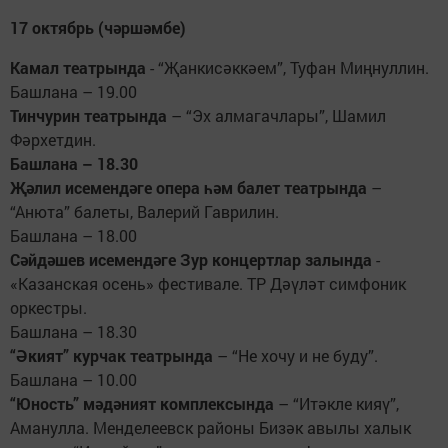
17 октябрь (чәршәмбе)
Камал театрында
- “Җанкисәккәем”, Туфан Миңнуллин.
Башлана – 19.00
Тинчурин театрында
– “Эх алмагачлары”, Шамил
Фәрхетдин.
Башлана – 18.30
Җәлил исемендәге опера һәм балет театрында
–
“Анюта” балеты, Валерий Гаврилин.
Башлана – 18.00
Сәйдәшев исемендәге Зур концертлар залында
-
«Казанская осень» фестивале. ТР Дәүләт симфоник
оркестры.
Башлана – 18.30
“Әкият” курчак театрында
– “Не хочу и не буду”.
Башлана – 10.00
“Юность” мәдәният комплексында
– “Итәкле кияү”,
Аманулла. Менделеевск районы Бизәк авылы халык