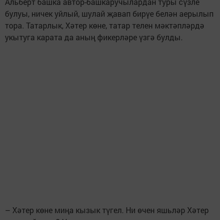
Альберт башка автор-башкаручылардан туры сүзле
булуы, ничек уйлый, шулай җавап бирүе белән аерылып
тора. Татарлык, Хәтер көне, татар телен мәктәпләрдә
укытуга карата да аның фикерләре үзгә булды.
– Хәтер көне миңа кызык түгел. Ни өчен яшьләр Хәтер