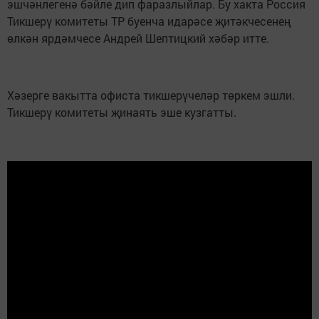
эшчәнлегенә бәйле дип фаразлыйлар. Бу хакта Россия
Тикшерү комитеты ТР буенча идарәсе җитәкчесенең
өлкән ярдәмчесе Андрей Шептицкий хәбәр итте.
Хәзерге вакытта офиста тикшерүчеләр төркем эшли.
Тикшерү комитеты җинаять эше кузгатты.