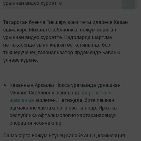
Татарстан буенча Тикшерү комитеты идарәсе Казан
эшмәкәре Михаил Скоблионкка һөҗүм ясалган
урыннан видео күрсәтте. Кадрларда шартлау
нәтиҗәсендә зыян килгән өстәл янында бер
тикшерүченең газонализатор ярдәмендә һаваны
үлчәве күренә.
Казанның Аркылы Нокса урамында урнашкан
Михаил Скоблионк офисында
шартлаткыч
җайланма
эшләгән. Нәтиҗәдә, бите пешкән
эшмәкәрне хастаханәгә озатканнар. Ир-атка
республика офтальмология хастаханәсендә
операция ясаячаклар.
Эшмәкәргә һөҗүм итүнең сәбәбе аның коммерция