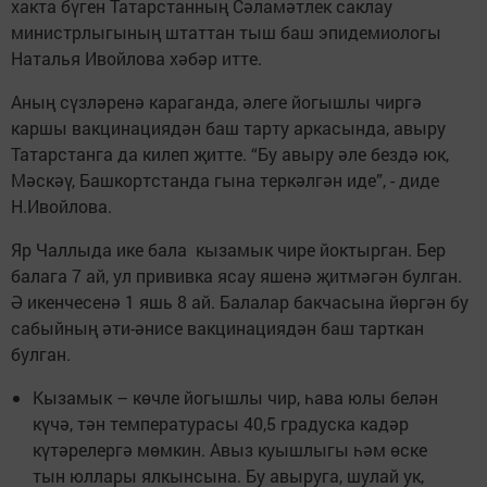
хакта бүген Татарстанның Сәламәтлек саклау
министрлыгының штаттан тыш баш эпидемиологы
Наталья Ивойлова хәбәр итте.
Аның сүзләренә караганда, әлеге йогышлы чиргә
каршы вакцинациядән баш тарту аркасында, авыру
Татарстанга да килеп җитте. “Бу авыру әле бездә юк,
Мәскәү, Башкортстанда гына теркәлгән иде”, - диде
Н.Ивойлова.
Яр Чаллыда ике бала кызамык чире йоктырган. Бер
балага 7 ай, ул прививка ясау яшенә җитмәгән булган.
Ә икенчесенә 1 яшь 8 ай. Балалар бакчасына йөргән бу
сабыйның әти-әнисе вакцинациядән баш тарткан
булган.
Кызамык – көчле йогышлы чир, һава юлы белән
күчә, тән температурасы 40,5 градуска кадәр
күтәрелергә мөмкин. Авыз куышлыгы һәм өске
тын юллары ялкынсына. Бу авыруга, шулай ук,