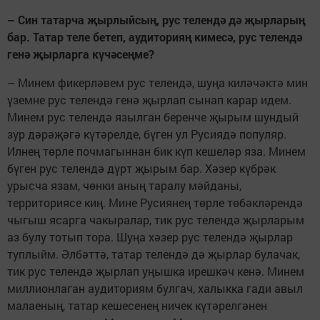
–
Син татарча җырлыйсың, рус телендә дә җырларың
бар. Татар теле бетеп, аудиторияң кимесә, рус телендә
генә җырларга күчә
сеңме
?
– Минем фикерләвем рус телендә, шуңа киләчәктә мин
үземне рус телендә генә җырлап сынап карар идем.
Минем рус телендә язылган беренче җырым шундый
зур дәрәҗәгә күтәрелде, бүген ул Русиядә популяр.
Илнең төрле почмагыннан бик күп кешеләр яза. Минем
бүген рус телендә дүрт җырым бар. Хәзер күбрәк
урысча язам, чөнки аның таралу мәйданы,
территориясе киң. Мине Русиянең төрле төбәкләрендә
чыгыш ясарга чакыралар, тик рус телендә җырларым
аз булу тотып тора. Шуңа хәзер рус телендә җырлар
туплыйм. Әлбәттә, татар телендә дә җырлар булачак,
тик рус телендә җырлап уңышка ирешкәч кенә. Минем
миллионлаган аудиториям булгач, халыкка гади авыл
малаеның, татар кешесенең ничек күтәрелгәнен