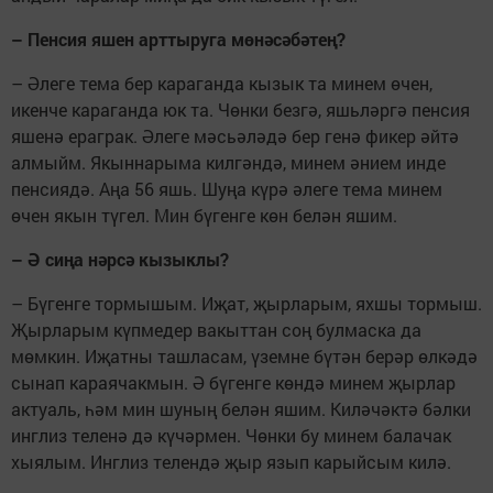
–
Пенсия яшен
арттыруга
мөнәсәбәтең?
– Әлеге тема бер караганда кызык та минем өчен,
икенче караганда юк та. Чөнки безгә, яшьләргә пенсия
яшенә ераграк. Әлеге мәсьәләдә бер генә фикер әйтә
алмыйм. Якыннарыма килгәндә, минем әнием инде
пенсиядә. Аңа 56 яшь. Шуңа күрә әлеге тема минем
өчен якын түгел. Мин бүгенге көн белән яшим.
–
Ә сиңа нәрсә
кызыклы?
– Бүгенге тормышым. Иҗат, җырларым, яхшы тормыш.
Җырларым күпмедер вакыттан соң булмаска да
мөмкин. Иҗатны ташласам, үземне бүтән берәр өлкәдә
сынап караячакмын. Ә бүгенге көндә минем җырлар
актуаль, һәм мин шуның белән яшим. Киләчәктә бәлки
инглиз теленә дә күчәрмен. Чөнки бу минем балачак
хыялым. Инглиз телендә җыр язып карыйсым килә.