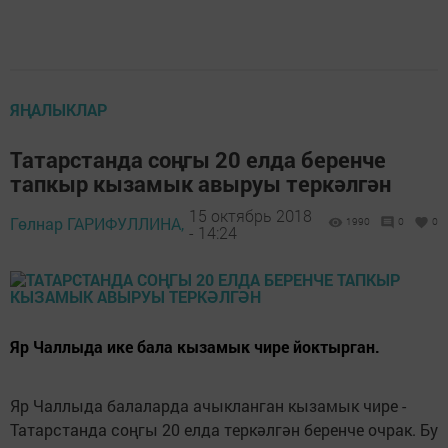
ЯҢАЛЫКЛАР
Татарстанда соңгы 20 елда беренче
тапкыр кызамык авыруы теркәлгән
15 октябрь 2018
Гөлнар ГАРИФУЛЛИНА,
1990
0
0
- 14:24
Яр Чаллыда ике бала кызамык чире йоктырган.
Яр Чаллыда балаларда ачыкланган кызамык чире -
Татарстанда соңгы 20 елда теркәлгән беренче очрак. Бу