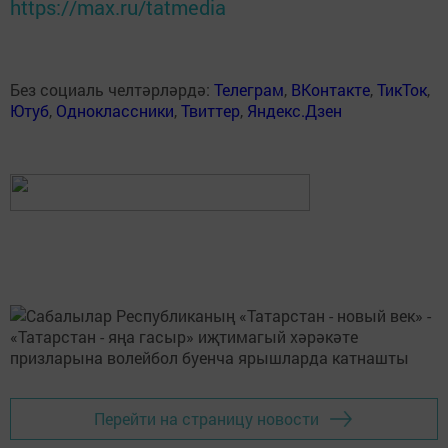
https://max.ru/tatmedia
Без социаль челтәрләрдә:
Телеграм
,
ВКонтакте
,
ТикТок
,
Ютуб
,
Одноклассники
,
Твиттер
,
Яндекс.Дзен
Перейти на страницу новости