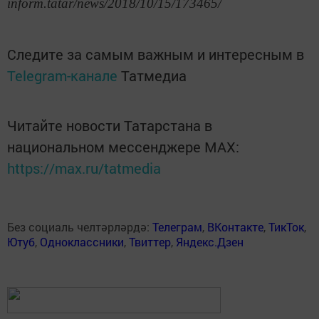
inform.tatar/news/2018/10/15/173465/
Следите за самым важным и интересным в
Telegram-канале
Татмедиа
Читайте новости Татарстана в
национальном мессенджере MАХ:
https://max.ru/tatmedia
Без социаль челтәрләрдә:
Телеграм
,
ВКонтакте
,
ТикТок
,
Ютуб
,
Одноклассники
,
Твиттер
,
Яндекс.Дзен