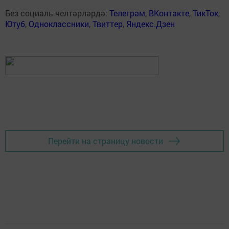
Без социаль челтәрләрдә:
Телеграм
,
ВКонтакте
,
ТикТок
,
Ютуб
,
Одноклассники
,
Твиттер
,
Яндекс.Дзен
Перейти на страницу новости