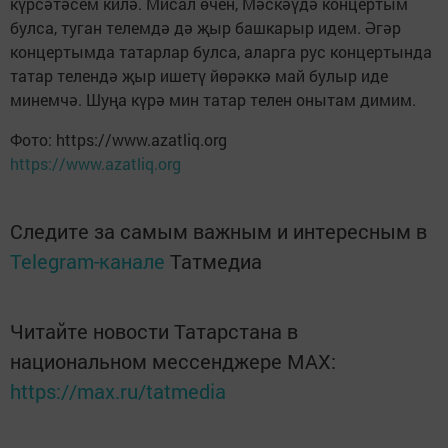
күрсәтәсем килә. Мисал өчен, Мәскәүдә концертым
булса, туган телемдә дә җыр башкарыр идем. Әгәр
концертымда татарлар булса, аларга рус концертында
татар телендә җыр ишетү йөрәккә май булыр иде
минемчә. Шуңа күрә мин татар телен онытам димим.
Фото: https://www.azatliq.org
https://www.azatliq.org
Следите за самым важным и интересным в
Telegram-канале
Татмедиа
Читайте новости Татарстана в
национальном мессенджере MАХ:
https://max.ru/tatmedia