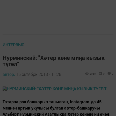
ИНТЕРВЬЮ
Нурминский: "Хәтер көне миңа кызык
түгел"
автор,
15 октябрь 2018 - 11:28
2055
0
0
Татарча рэп башкарып танылган, Instagram-да 45
меңнән артык укучысы булган автор-башкаручы
Альберт Нурминский Азатлыкка Хәтер көненә ни өчен