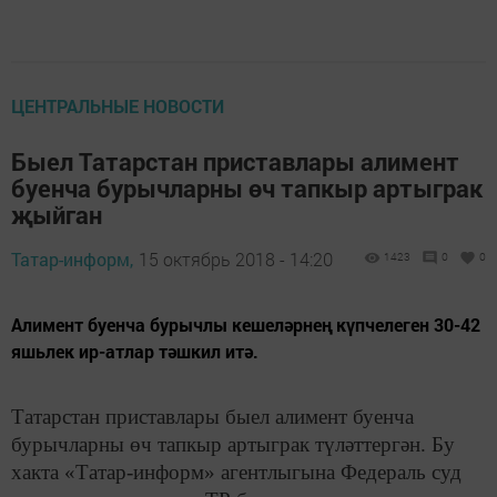
ЦЕНТРАЛЬНЫЕ НОВОСТИ
Быел Татарстан приставлары алимент
буенча бурычларны өч тапкыр артыграк
җыйган
Татар-информ,
15 октябрь 2018 - 14:20
1423
0
0
Алимент буенча бурычлы кешеләрнең күпчелеген 30-42
яшьлек ир-атлар тәшкил итә.
Татарстан приставлары быел алимент буенча
бурычларны өч тапкыр артыграк түләттергән. Бу
хакта «Татар-информ» агентлыгына Федераль суд