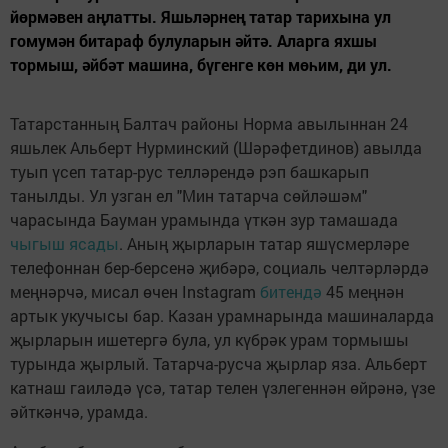
йөрмәвен аңлатты. Яшьләрнең татар тарихына ул
гомумән битараф булуларын әйтә. Аларга яхшы
тормыш, әйбәт машина, бүгенге көн мөһим, ди ул.
Татарстанның Балтач районы Норма авылыннан 24
яшьлек Альберт Нурминский (Шәрәфетдинов) авылда
туып үсеп татар-рус телләрендә рэп башкарып
танылды. Ул узган ел "Мин татарча сөйләшәм"
чарасында Бауман урамында үткән зур тамашада
чыгыш ясады
. Аның җырларын татар яшүсмерләре
телефоннан бер-берсенә җибәрә, социаль челтәрләрдә
меңнәрчә, мисал өчен Instagram
битендә
45 меңнән
артык укучысы бар. Казан урамнарында машиналарда
җырларын ишетергә була, ул күбрәк урам тормышы
турында җырлый. Татарча-русча җырлар яза. Альберт
катнаш гаиләдә үсә, татар телен үзлегеннән өйрәнә, үзе
әйткәнчә, урамда.