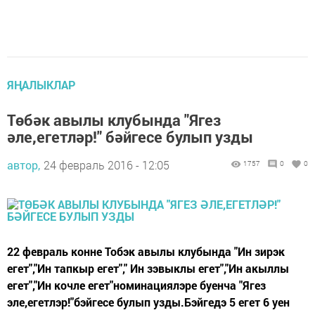
ЯҢАЛЫКЛАР
Төбәк авылы клубында "Ягез
әле,егетләр!" бәйгесе булып узды
автор,
24 февраль 2016 - 12:05
1757
0
0
22 февраль конне Тобэк авылы клубында "Ин зирэк
егет","Ин тапкыр егет"," Ин зэвыклы егет","Ин акыллы
егет","Ин кочле егет"номинациялэре буенча "Ягез
эле,егетлэр!"бэйгесе булып узды.Бэйгедэ 5 егет 6 уен