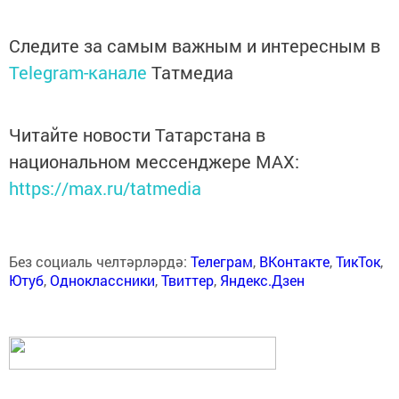
Следите за самым важным и интересным в
Telegram-канале
Татмедиа
Читайте новости Татарстана в
национальном мессенджере MАХ:
https://max.ru/tatmedia
Без социаль челтәрләрдә:
Телеграм
,
ВКонтакте
,
ТикТок
,
Ютуб
,
Одноклассники
,
Твиттер
,
Яндекс.Дзен