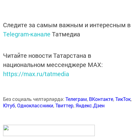
Следите за самым важным и интересным в
Telegram-канале
Татмедиа
Читайте новости Татарстана в
национальном мессенджере MАХ:
https://max.ru/tatmedia
Без социаль челтәрләрдә:
Телеграм
,
ВКонтакте
,
ТикТок
,
Ютуб
,
Одноклассники
,
Твиттер
,
Яндекс.Дзен