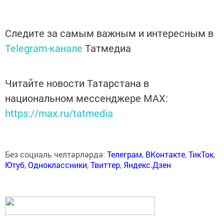
Следите за самым важным и интересным в
Telegram-канале
Татмедиа
Читайте новости Татарстана в
национальном мессенджере MАХ:
https://max.ru/tatmedia
Без социаль челтәрләрдә:
Телеграм
,
ВКонтакте
,
ТикТок
,
Ютуб
,
Одноклассники
,
Твиттер
,
Яндекс.Дзен