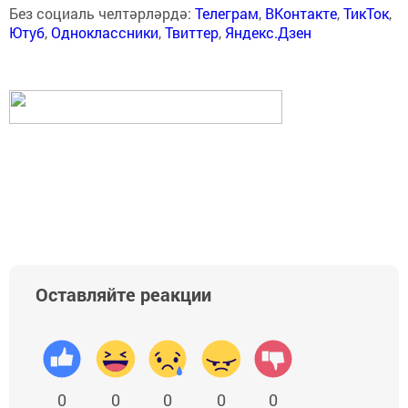
Без социаль челтәрләрдә:
Телеграм
,
ВКонтакте
,
ТикТок
,
Ютуб
,
Одноклассники
,
Твиттер
,
Яндекс.Дзен
Оставляйте реакции
0
0
0
0
0