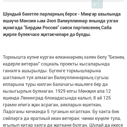
Шундый бәхетле парларның берсе - Миңгәр авылында
яшәүче Мөнзия һәм Әюп Вәлиуллиннар янында узган
җомгада "Бердәм Россия" сәяси партиясенең Саба
җирле бүлекчәсе җитәкчеләре дә булды.
Тормышта күпне күргән өлкәннәрнең хәлен белү "Безнең
кадерле ветеран" социаль проекты кысаларында
гамәлгә ашырылды. Бүгенге тормышларына
шатланып туя алмаган Вәлиуллиннарның сугыш
елларына туры килгән балачагы-яшьлеге бер дә
кызыгырлык булмаган. 1929 елгы Мөнҗия апа 12
яшендә Ленинград блокадасында калып, 8 ай 125
грамм ипигә җан асраган, аякларын өшеткән,
Ладоганы кичкәндә 5 туганын югалткан. Бу хакта бик
сөйләргә дә яратмый икән ветеран: чөнки күңеле тула,
егылып ки­тәр хәлгә дә җиткәне булган. Шулай да икесе