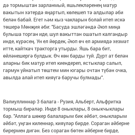
дә тормыштан зарланмый, яшь­лекләренең матур
вакытын хәтердә яңартып, көлешеп тә алдылар әби
белән бабай. Егет һәм кыз чакларын болай итеп искә
төшерә Мөнҗия әби: "Басуда эшләгәндә Әюп миңа
булыша торган иде, шул вакыттан ошатып калгандыр
инде, күрәсең. Ун ел йөрдек, Әюп өч ел армиядә хезмәт
итте, кайткач тракторга утырды. Яшь бара бит,
өйләнешергә булдык. Өч көн барды туй. Дүрт ат белән
аларны бик матур итеп киендереп, ястыклар салып,
гармун уйнатып төштем мин югары очтан түбән очка,
авылда алай итеп кияүгә баручы булмады".
Вәлиуллиннар 3 балага - Рузия, Альберт, Альфритка
тормыш бирәләр. Инде 8 оныклары, 8 оныкчыклары
бар. "Аллага шөкер балаларым бик әйбәт, оныкларым
әйбәт, уңган киленнәр, кияүләр бирде. Сораган әйберне
бирермен дигән. Без сораган бөтен әйберне бирде,