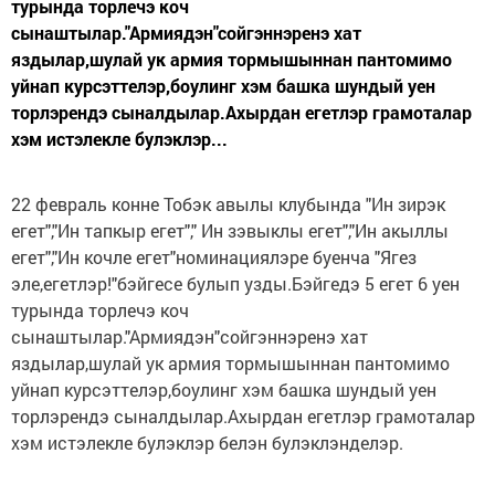
турында торлечэ коч
сынаштылар."Армиядэн"сойгэннэренэ хат
яздылар,шулай ук армия тормышыннан пантомимо
уйнап курсэттелэр,боулинг хэм башка шундый уен
торлэрендэ сыналдылар.Ахырдан егетлэр грамоталар
хэм истэлекле булэклэр...
22 февраль конне Тобэк авылы клубында "Ин зирэк
егет","Ин тапкыр егет"," Ин зэвыклы егет","Ин акыллы
егет","Ин кочле егет"номинациялэре буенча "Ягез
эле,егетлэр!"бэйгесе булып узды.Бэйгедэ 5 егет 6 уен
турында торлечэ коч
сынаштылар."Армиядэн"сойгэннэренэ хат
яздылар,шулай ук армия тормышыннан пантомимо
уйнап курсэттелэр,боулинг хэм башка шундый уен
торлэрендэ сыналдылар.Ахырдан егетлэр грамоталар
хэм истэлекле булэклэр белэн булэклэнделэр.