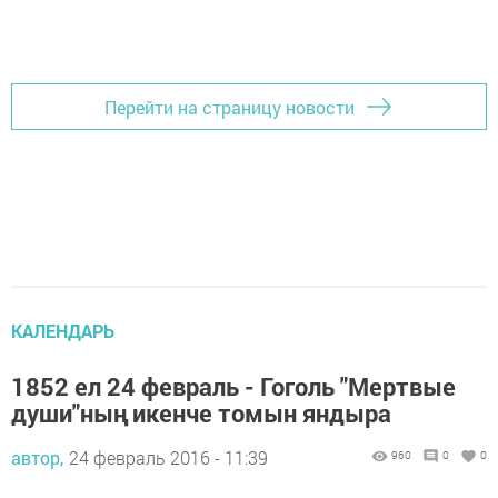
Перейти на страницу новости
КАЛЕНДАРЬ
1852 ел 24 февраль - Гоголь "Мертвые
души"ның икенче томын яндыра
автор,
24 февраль 2016 - 11:39
960
0
0