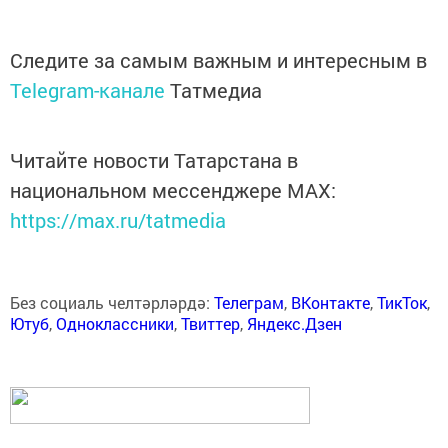
Следите за самым важным и интересным в
Telegram-канале
Татмедиа
Читайте новости Татарстана в
национальном мессенджере MАХ:
https://max.ru/tatmedia
Без социаль челтәрләрдә:
Телеграм
,
ВКонтакте
,
ТикТок
,
Ютуб
,
Одноклассники
,
Твиттер
,
Яндекс.Дзен