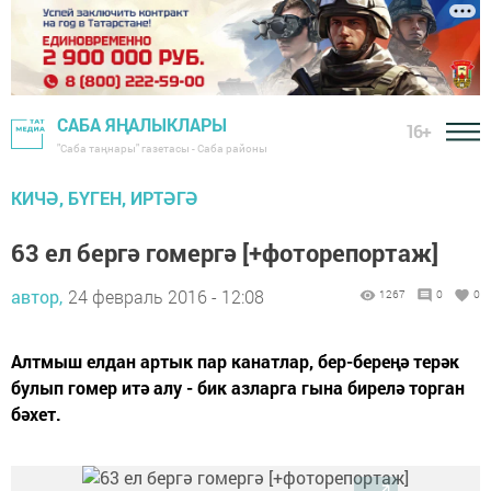
САБА ЯҢАЛЫКЛАРЫ
16+
"Саба таңнары" газетасы - Саба районы
КИЧӘ, БҮГЕН, ИРТӘГӘ
63 ел бергә гомергә [+фоторепортаж]
автор,
24 февраль 2016 - 12:08
1267
0
0
Алтмыш елдан артык пар канатлар, бер-береңә терәк
булып гомер итә алу - бик азларга гына бирелә торган
бәхет.