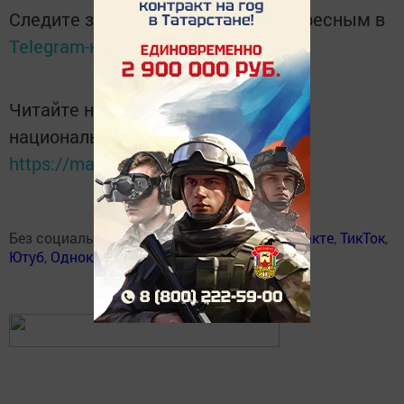
Следите за самым важным и интересным в
Telegram-канале
Татмедиа
Читайте новости Татарстана в
национальном мессенджере MАХ:
https://max.ru/tatmedia
Без социаль челтәрләрдә:
Телеграм
,
ВКонтакте
,
ТикТок
,
Ютуб
,
Одноклассники
,
Твиттер
,
Яндекс.Дзен