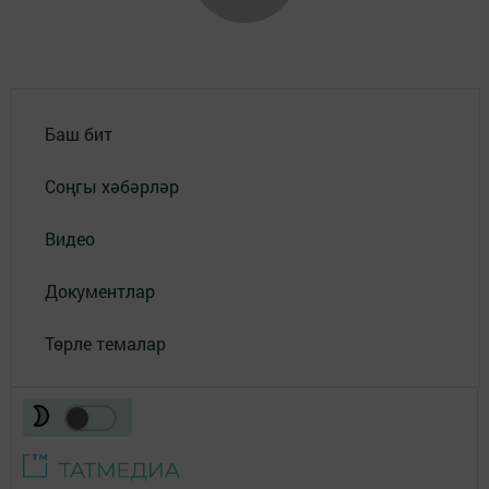
Баш бит
Соңгы хәбәрләр
Видео
Документлар
Төрле темалар