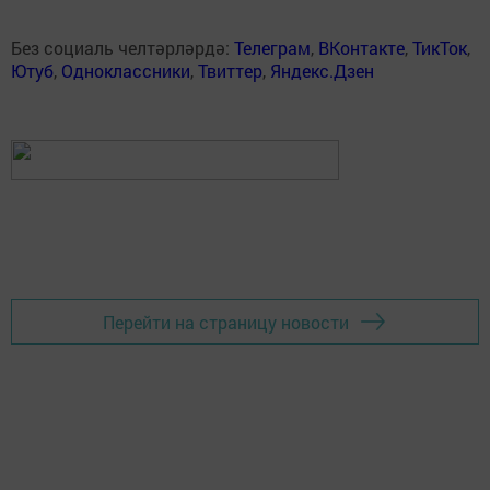
Без социаль челтәрләрдә:
Телеграм
,
ВКонтакте
,
ТикТок
,
Ютуб
,
Одноклассники
,
Твиттер
,
Яндекс.Дзен
Перейти на страницу новости