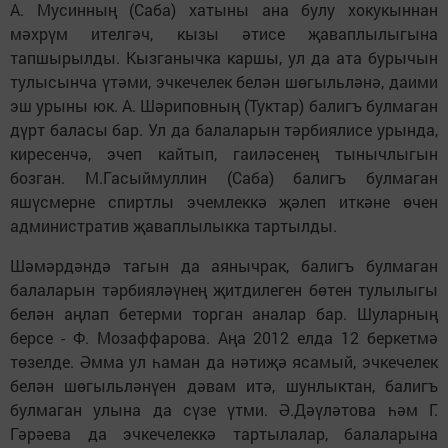
А. Мусинның (Саба) хатыны ана булу хокукыннан
мәхрүм ителгәч, кызы әтисе җаваплылыгына
тапшырылды. Кызганычка каршы, ул да ата бурычын
тулысынча үтәми, эчкечелек белән шөгыльләнә, даими
эш урыны юк. А. Шәриповның (Туктар) балигъ булмаган
дүрт баласы бар. Ул да балаларын тәрбиялисе урында,
киресенчә, эчеп кайтып, гаиләсенең тынычлыгын
бозган. М.Гасыймуллин (Саба) балигъ булмаган
яшүсмерне спиртлы эчемлеккә җәлеп иткәне өчен
административ җаваплылыкка тартылды.
Шәмәрдәндә тагын да аянычрак, балигъ булмаган
балаларын тәрбияләүнең җитдилеген бөтен тулылыгы
белән аңлап бетерми торган аналар бар. Шуларның
берсе - Ф. Мозаффарова. Аңа 2012 елда 12 беркетмә
төзелде. Әмма ул һаман да нәтиҗә ясамый, эчкечелек
белән шөгыльләнүен дәвам итә, шунлыктан, балигъ
булмаган улына да сүзе үтми. Ә.Дәүләтова һәм Г.
Гәрәева да эчкечелеккә тартылалар, балаларына