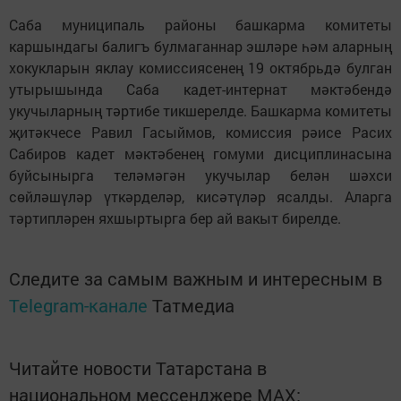
Саба муниципаль районы башкарма комитеты
каршындагы балигъ булмаганнар эшләре һәм аларның
хокукларын яклау комиссиясенең 19 октябрьдә булган
утырышында Саба кадет-интернат мәктәбендә
укучыларның тәртибе тикшерелде. Башкарма комитеты
җитәкчесе Равил Гасыймов, комиссия рәисе Расих
Сабиров кадет мәктәбенең гомуми дисциплинасына
буйсынырга теләмәгән укучылар белән шәхси
сөйләшүләр үткәрделәр, кисәтүләр ясалды. Аларга
тәртипләрен яхшыртырга бер ай вакыт бирелде.
Следите за самым важным и интересным в
Telegram-канале
Татмедиа
Читайте новости Татарстана в
национальном мессенджере MАХ: