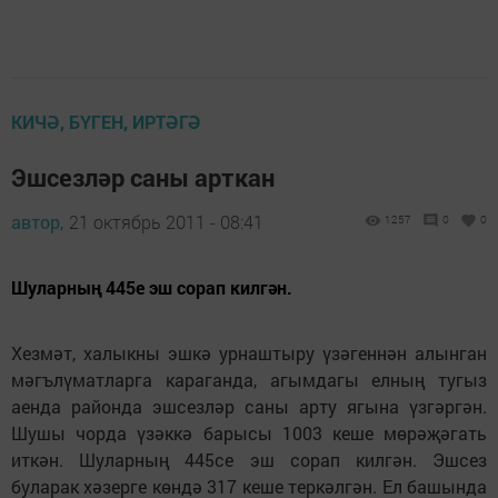
КИЧӘ, БҮГЕН, ИРТӘГӘ
Эшсезләр саны арткан
автор,
21 октябрь 2011 - 08:41
1257
0
0
Шуларның 445е эш сорап килгән.
Хезмәт, халыкны эшкә урнаштыру үзәгеннән алынган
мәгълүматларга караганда, агымдагы елның тугыз
аенда районда эшсезләр саны арту ягына үзгәргән.
Шушы чорда үзәккә барысы 1003 кеше мөрәҗәгать
иткән. Шуларның 445се эш сорап килгән. Эшсез
буларак хәзерге көндә 317 кеше теркәлгән. Ел башында