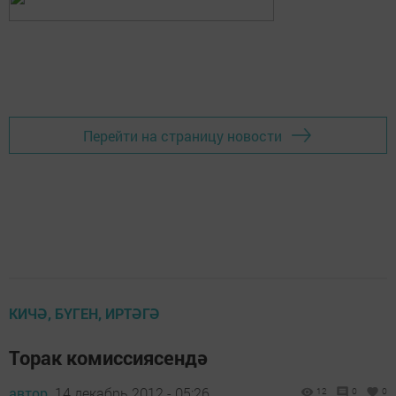
Перейти на страницу новости
КИЧӘ, БҮГЕН, ИРТӘГӘ
Торак комиссиясендә
автор,
14 декабрь 2012 - 05:26
12
0
0