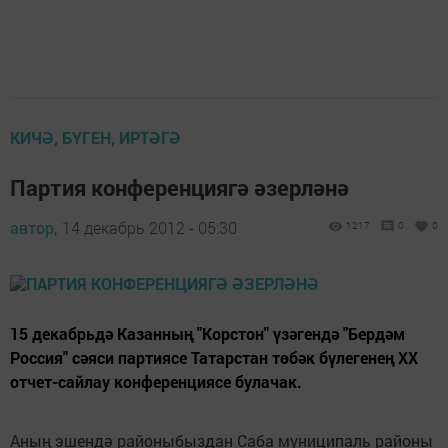
КИЧӘ, БҮГЕН, ИРТӘГӘ
Партия конференциягә әзерләнә
автор,
14 декабрь 2012 - 05:30
1217
0
0
15 декабрьдә Казанның "Корстон" үзәгендә "Бердәм
Россия" сәяси партиясе Татарстан төбәк бүлегенең XX
отчет-сайлау конференциясе булачак.
Аның эшендә районыбыздан Саба муниципаль районы