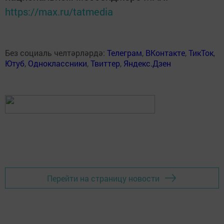
https://max.ru/tatmedia
Без социаль челтәрләрдә:
Телеграм
,
ВКонтакте
,
ТикТок
,
Ютуб
,
Одноклассники
,
Твиттер
,
Яндекс.Дзен
Перейти на страницу новости