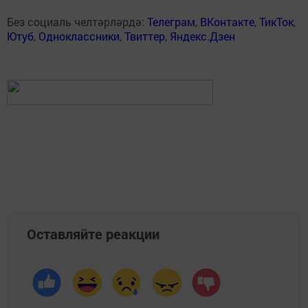
Без социаль челтәрләрдә:
Телеграм
,
ВКонтакте
,
ТикТок
,
Ютуб
,
Одноклассники
,
Твиттер
,
Яндекс.Дзен
Оставляйте реакции