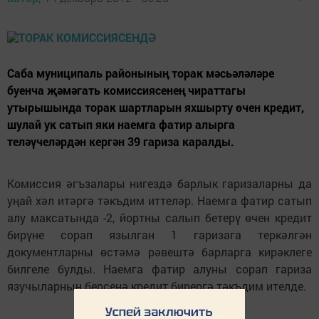
Саба муниципаль районының торак мәсьәләләре
буенча җәмәгать комиссиясенең чираттагы
утырышында торак шартларын яхшырту өчен кредит,
шулай ук сатып яки наемга фатир алырга
теләүчеләрдән кергән 39 гариза каралды.
Комиссия әгъзалары нигездә барлык гаризаларны да
уңай хәл итәргә тәкъдим иттеләр. Наемга фатир сатып
алу максатында -2, йорт­ны салып бетерү өчен кредит
бирүне сорап язылган 1 гаризага теркәлгән
документларны өстәмә рәвештә барларга кирәклеге
билгеле булды. Наемга фатир алуны сорап гариза
язучыларның берсенә кредит бирергә тәкъдим ителде.