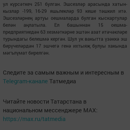
ул күрсәткеч 251 булган. Эшсезләр арасында хатын-
кызлар -199, 16-29 яшьлекләр 93 кеше тәшкил итә.
Эшсезләрнең артуы оешмаларда булган кыскартулар
белән аңлатыла. Ел башыннан 15 оешма-
предприятиедән 63 хезмәткәрне эштән азат итәчәкләре
турындагы белешмә кергән. Шул ук вакытта үзәккә эш
бирүчеләрдән 17 эшчегә генә ихтыяҗ булуы хакында
мәгълүмат бирелгән.
Следите за самым важным и интересным в
Telegram-канале
Татмедиа
Читайте новости Татарстана в
национальном мессенджере MАХ:
https://max.ru/tatmedia