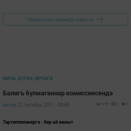
Перейти на страницу новости
КИЧӘ, БҮГЕН, ИРТӘГӘ
Балигъ булмаганнар комиссиясендә
автор,
21 октябрь 2011 - 08:49
1278
0
0
Тәртиплеләнергә - бер ай вакыт