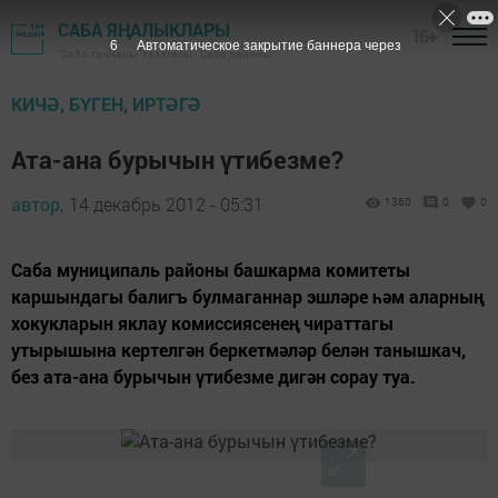
САБА ЯҢАЛЫКЛАРЫ
16+
5
Автоматическое закрытие баннера через
"Саба таңнары" газетасы - Саба районы
КИЧӘ, БҮГЕН, ИРТӘГӘ
Ата-ана бурычын үтибезме?
автор,
14 декабрь 2012 - 05:31
1360
0
0
Саба муниципаль районы башкарма комитеты
каршындагы балигъ булмаганнар эшләре һәм аларның
хокукларын яклау комиссиясенең чираттагы
утырышына кертелгән беркетмәләр белән танышкач,
без ата-ана бурычын үтибезме дигән сорау туа.