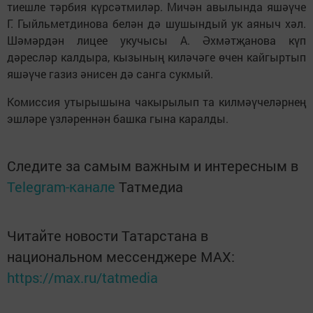
тиешле тәрбия күрсәтмиләр. Мичән авылында яшәүче
Г. Гыйльметдинова белән дә шушындый ук аяныч хәл.
Шәмәрдән лицее укучысы А. Әхмәтҗанова күп
дәресләр калдыра, кызының киләчәге өчен кайгыртып
яшәүче газиз әнисен дә санга сукмый.
Комиссия утырышына чакырылып та килмәүчеләрнең
эшләре үзләреннән башка гына каралды.
Следите за самым важным и интересным в
Telegram-канале
Татмедиа
Читайте новости Татарстана в
национальном мессенджере MАХ:
https://max.ru/tatmedia