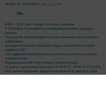
Телефон АО «ТАТМЕДИА»:
(843) 222 09 84
16+
© 2011 - 2026. Саба таңнары. Все права защищены.
© ТАТМЕДИА. Все материалы, размещенные на сайте, защищены
законом.
Перепечатка, воспроизведение и распространение в любом объеме
информации,
размещенной на сайте, возможна только с письменного согласия
редакций СМИ.
При поддержке Республиканского агентства по печати и массовым
коммуникациям.
Наименование СМИ: Саба таннары (Сабинские зори)
№ записи о регистрации СМИ, дата: ЭЛ № ФС 77 - 90147 от 07.10.2025
СМИ зарегистрированно Федеральной службой по надзору в сфере
связи,
информационных технологий и массовых коммуникаций
ФИО главного редактора: Исмагилов Рустем Габдерауфович
Адрес редакции: 422060, Российская Федерация, Республика
Татарстан, Сабинский муниципальный район, п.г.т. Богатые Сабы, ул.
Тукая, д. 95
Телефон редакции: (84362) 2-30-58
Электронная почта: saba-tannary@tatmedia.com