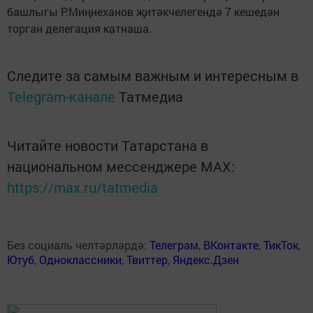
башлыгы Р.Миңнеханов җитәкчелегендә 7 кешедән
торган делегация катнаша.
Следите за самым важным и интересным в
Telegram-канале
Татмедиа
Читайте новости Татарстана в
национальном мессенджере MАХ:
https://max.ru/tatmedia
Без социаль челтәрләрдә:
Телеграм
,
ВКонтакте
,
ТикТок
,
Ютуб
,
Одноклассники
,
Твиттер
,
Яндекс.Дзен