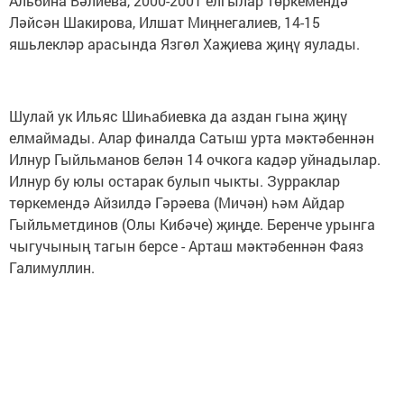
Альбина Вәлиева, 2000-2001 елгылар төркемендә
Ләйсән Шакирова, Илшат Миңнегалиев, 14-15
яшьлекләр арасында Язгөл Хаҗиева җиңү яулады.
Шулай ук Ильяс Шиһабиевка да аздан гына җиңү
елмаймады. Алар финалда Сатыш урта мәктәбеннән
Илнур Гыйльманов белән 14 очкога кадәр уйнадылар.
Илнур бу юлы остарак булып чыкты. Зурраклар
төркемендә Айзилдә Гәрәева (Мичән) һәм Айдар
Гыйльметдинов (Олы Кибәче) җиңде. Беренче урынга
чыгучының тагын берсе - Арташ мәктәбеннән Фаяз
Галимуллин.