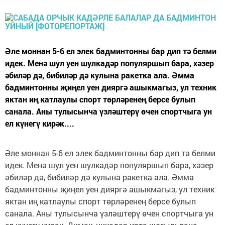
Әле моннан 5-6 ел элек бадминтонны бар дип тә белми
идек. Менә шул уен шулкадәр популяршып бара, хәзер
әбиләр дә, бибиләр дә кулына ракетка ала. Әмма
бадминтонны җиңел уен дияргә ашыкмагыз, ул техник
яктан иң катлаулы спорт төрләренең берсе булып
санала. Аны тулысынча үзләштерү өчен спортчыга ун
ел күнегү кирәк....
Әле моннан 5-6 ел элек бадминтонны бар дип тә белми
идек. Менә шул уен шулкадәр популяршып бара, хәзер
әбиләр дә, бибиләр дә кулына ракетка ала. Әмма
бадминтонны җиңел уен дияргә ашыкмагыз, ул техник
яктан иң катлаулы спорт төрләренең берсе булып
санала. Аны тулысынча үзләштерү өчен спортчыга ун