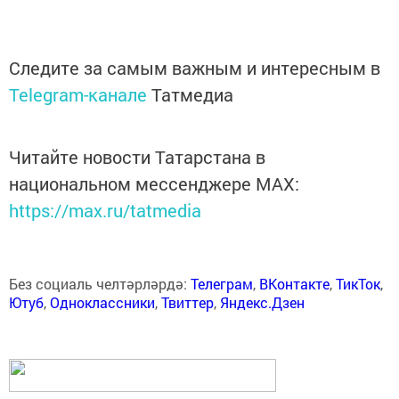
Следите за самым важным и интересным в
Telegram-канале
Татмедиа
Читайте новости Татарстана в
национальном мессенджере MАХ:
https://max.ru/tatmedia
Без социаль челтәрләрдә:
Телеграм
,
ВКонтакте
,
ТикТок
,
Ютуб
,
Одноклассники
,
Твиттер
,
Яндекс.Дзен