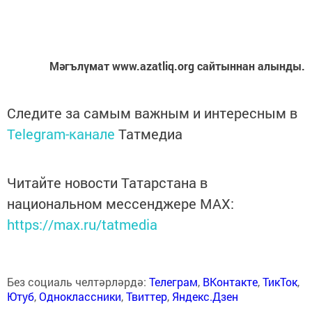
Мәгълүмат www.azatliq.org сайтыннан алынды.
Следите за самым важным и интересным в
Telegram-канале
Татмедиа
Читайте новости Татарстана в
национальном мессенджере MАХ:
https://max.ru/tatmedia
Без социаль челтәрләрдә:
Телеграм
,
ВКонтакте
,
ТикТок
,
Ютуб
,
Одноклассники
,
Твиттер
,
Яндекс.Дзен