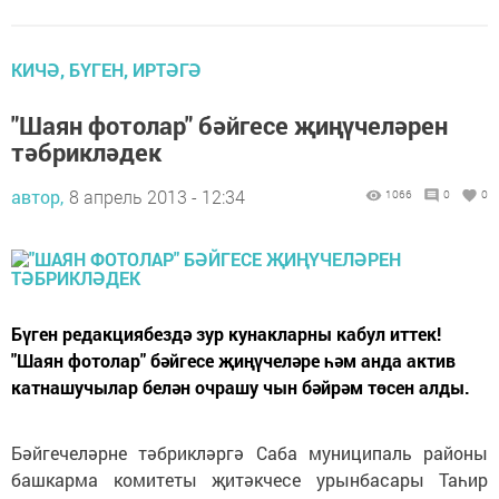
КИЧӘ, БҮГЕН, ИРТӘГӘ
"Шаян фотолар" бәйгесе җиңүчеләрен
тәбрикләдек
автор,
8 апрель 2013 - 12:34
1066
0
0
Бүген редакциябездә зур кунакларны кабул иттек!
"Шаян фотолар" бәйгесе җиңүчеләре һәм анда актив
катнашучылар белән очрашу чын бәйрәм төсен алды.
Бәйгечеләрне тәбрикләргә Саба муниципаль районы
башкарма комитеты җитәкчесе урынбасары Таһир