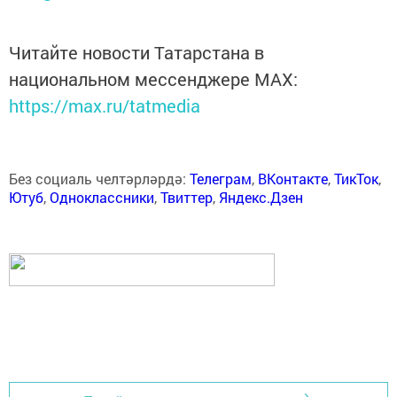
Читайте новости Татарстана в
национальном мессенджере MАХ:
https://max.ru/tatmedia
Без социаль челтәрләрдә:
Телеграм
,
ВКонтакте
,
ТикТок
,
Ютуб
,
Одноклассники
,
Твиттер
,
Яндекс.Дзен