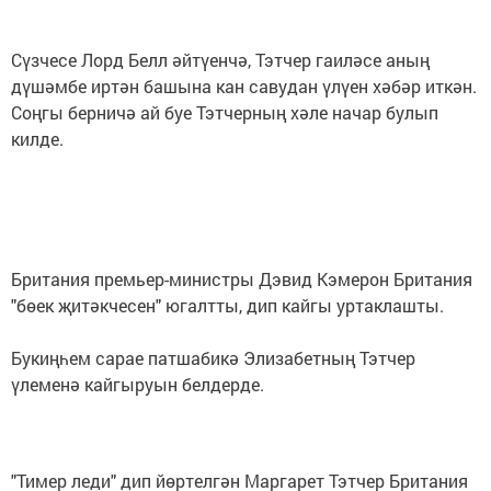
Сүзчесе Лорд Белл әйтүенчә, Тэтчер гаиләсе аның
дүшәмбе иртән башына кан савудан үлүен хәбәр иткән.
Соңгы берничә ай буе Тэтчерның хәле начар булып
килде.
Британия премьер-министры Дэвид Кэмерон Британия
"бөек җитәкчесен" югалтты, дип кайгы уртаклашты.
Букиңһем сарае патшабикә Элизабетның Тэтчер
үлеменә кайгыруын белдерде.
"Тимер леди" дип йөртелгән Маргарет Тэтчер Британия