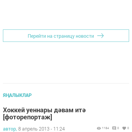
Перейти на страницу новости
ЯҢАЛЫКЛАР
Хоккей уеннары дәвам итә
[фоторепортаж]
автор,
8 апрель 2013 - 11:24
1184
0
0