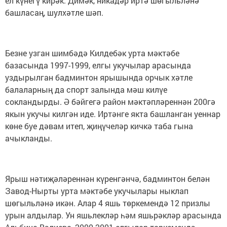
ел күнегү кирәк. Димәк, никадәр иртә шөгыльләнә
башласаң, шулхәтле шәп.
Безне узган шимбәдә Килдебәк урта мәктәбе
базасында 1997-1999, елгы укучылар арасында
уздырылган бадминтон ярышында орчык хәтле
балаларның да спорт залында мәш килүе
сокландырды. Ә бәйгегә район мәктәпләреннән 200гә
якын укучы килгән иде. Иртәнге якта башланган уеннар
көне буе дәвам итеп, җиңүчеләр кичкә таба гына
ачыкланды.
Ярыш нәтиҗәләреннән күренгәнчә, бадминтон белән
Завод-Нырты урта мәктәбе укучылары ныклап
шөгыльләнә икән. Алар 4 яшь төркемендә 12 призлы
урын алдылар. Ун яшьлекләр һәм яшьрәкләр арасында