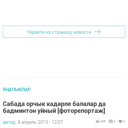
Перейти на страницу новости
ЯҢАЛЫКЛАР
Сабада орчык кадәрле балалар да
бадминтон уйный [фоторепортаж]
автор,
8 апрель 2013 - 12:07
936
0
0