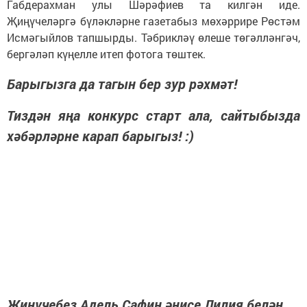
Габдерахман улы Шәрәфиев та килгән иде.
Җиңүчеләргә бүләкләрне газетабыз мөхәррире Рөстәм
Исмәгыйлов тапшырды. Тәбрикләү өлеше төгәлләнгәч,
бергәләп күңелле итеп фотога төштек.
Барыгызга да тагын бер зур рәхмәт!
Тиздән яңа конкурс старт ала, сайтыбызда
хәбәрләрне карап барыгыз! :)
Җиңүчебез Адель Сафин әнисе Лилия белән.