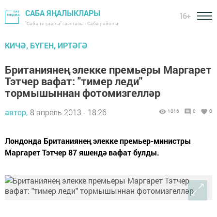
САБА ЯҢАЛЫКЛАРЫ
16+
"Саба таңнары" газетасы - Саба районы
КИЧӘ, БҮГЕН, ИРТӘГӘ
Британиянең элекке премьеры Маргарет
Тэтчер вафат: "тимер леди"
тормышыннан фотомизгелләр
автор,
8 апрель 2013 - 18:26
1016
0
0
Лондонда Британиянең элекке премьер-министры
Маргарет Тэтчер 87 яшендә вафат булды.