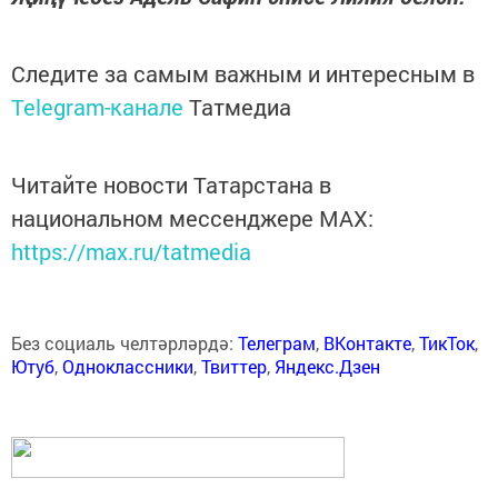
Следите за самым важным и интересным в
Telegram-канале
Татмедиа
Читайте новости Татарстана в
национальном мессенджере MАХ:
https://max.ru/tatmedia
Без социаль челтәрләрдә:
Телеграм
,
ВКонтакте
,
ТикТок
,
Ютуб
,
Одноклассники
,
Твиттер
,
Яндекс.Дзен