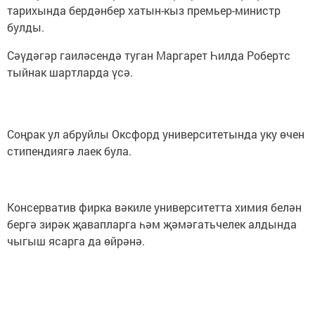
тарихында бердәнбер хатын-кыз премьер-министр
булды.
Сәүдәгәр гаиләсендә туган Маргарет Һилда Робертс
тыйнак шартларда үсә.
Соңрак ул абруйлы Оксфорд университетында уку өчен
стипендиягә лаек була.
Консерватив фирка вәкиле университетта химия белән
бергә зирәк җавапларга һәм җәмәгатьчелек алдында
чыгыш ясарга да өйрәнә.