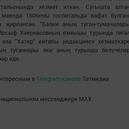
атальонында хезмәт иткән. Сугышта алга
маенда 1606нчы госпитальдә вафат булган
 җирләнгән. "Бәлки аның туган-тумачалар
 Йосыф Хәернасовның язмышы турында төгә
п яза "Хәтер" китабы редакциясе хезмәткәр
ның туганнары яки аның турында белүчелә
нәр иде.
интересным в
Telegram-канале
Татмедиа
в национальном мессенджере MАХ: