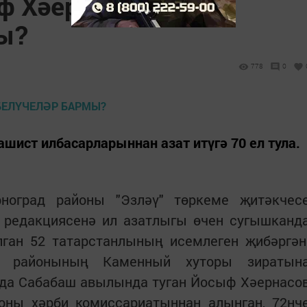
ф Хәернасовны
ы?
778
0
шист илбасарларыннан азат итүгә 70 ел тула.
ноград районы "Эзләү" төркеме җитәкчес
ы редакциясенә ил азатлыгы өчен сугышканд
лган 52 татарстанлының исемлеген җибәргән
д районының Каменный хуторы зиратын
лда Сабабаш авылында туган Йосыф Хәернасо
йоны хәрби комиссариатыннан алынган, 72нч