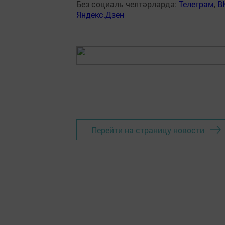
Без социаль челтәрләрдә:
Телеграм
,
В
Яндекс.Дзен
Перейти на страницу новости