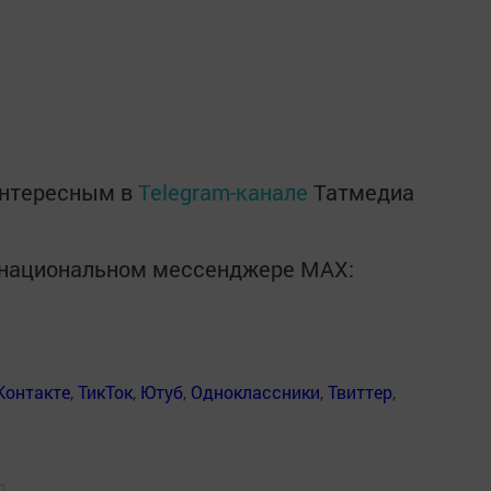
интересным в
Telegram-канале
Татмедиа
в национальном мессенджере MАХ:
Контакте
,
ТикТок
,
Ютуб
,
Одноклассники
,
Твиттер
,