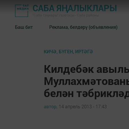
САБА ЯҢАЛЫКЛАРЫ
"Саба таңнары" газетасы - Саба районы
Баш бит
Реклама, белдерү (объявления)
КИЧӘ, БҮГЕН, ИРТӘГӘ
Килдебәк авылы
Муллахмәтован
белән тәбриклә
автор,
14 апрель 2013 - 17:43