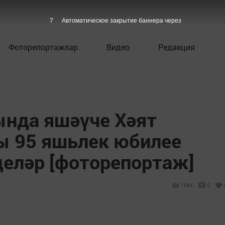
6
Автоматическое закрытие баннера через
Фоторепортажлар
Видео
Редакция
нда яшәүче Хәят
ы 95 яшьлек юбилее
деләр [фоторепортаж]
1064
0