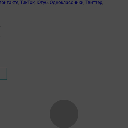
Контакте
,
ТикТок
,
Ютуб
,
Одноклассники
,
Твиттер
,