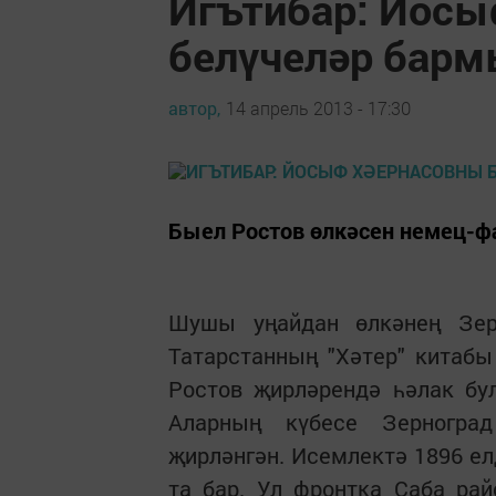
Игътибар: Йосы
белүчеләр барм
автор,
14 апрель 2013 - 17:30
Быел Ростов өлкәсен немец-фа
Шушы уңайдан өлкәнең Зер
Татарстанның "Хәтер" китаб
Ростов җирләрендә һәлак бу
Аларның күбесе Зерногра
җирләнгән. Исемлектә 1896 е
та бар. Ул фронтка Саба ра