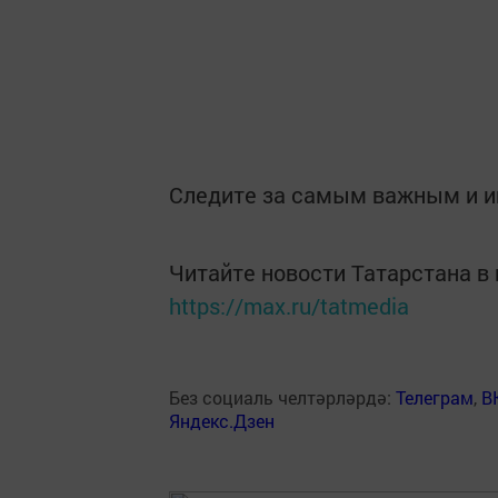
Следите за самым важным и 
Читайте новости Татарстана 
https://max.ru/tatmedia
Без социаль челтәрләрдә:
Телеграм
,
В
Яндекс.Дзен