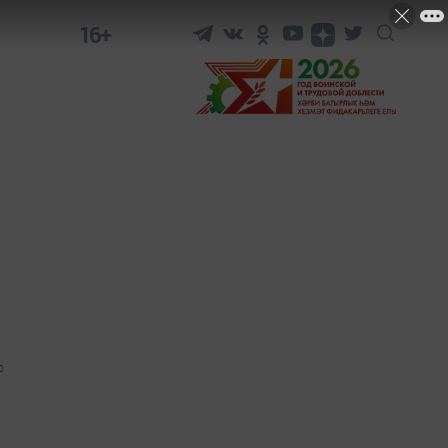
16+
0