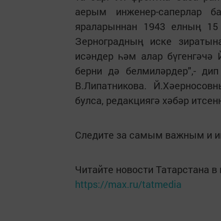
аерым инженер-саперлар б
яраларыннан 1943 елның 15 
Зерноградның иске зиратына
исәндер һәм алар бүгенгәчә
берни дә белмиләрдер",- ди
В.Липатникова. Й.Хәерносов
булса, редакциягә хәбәр итсен
Следите за самым важным и 
Читайте новости Татарстана 
https://max.ru/tatmedia