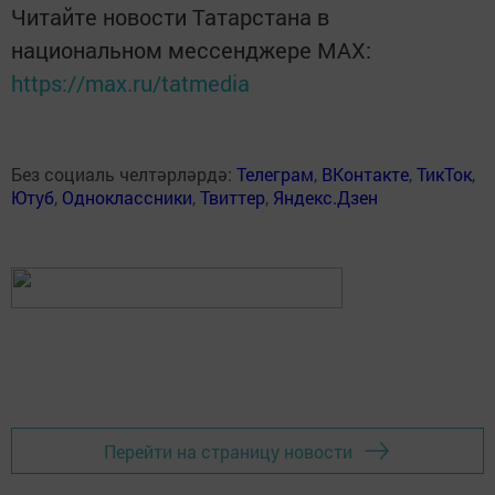
Читайте новости Татарстана в
национальном мессенджере MАХ:
https://max.ru/tatmedia
Без социаль челтәрләрдә:
Телеграм
,
ВКонтакте
,
ТикТок
,
Ютуб
,
Одноклассники
,
Твиттер
,
Яндекс.Дзен
Перейти на страницу новости