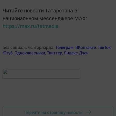
Читайте новости Татарстана в
национальном мессенджере MАХ:
https://max.ru/tatmedia
Без социаль челтәрләрдә:
Телеграм
,
ВКонтакте
,
ТикТок
,
Ютуб
,
Одноклассники
,
Твиттер
,
Яндекс.Дзен
Перейти на страницу новости