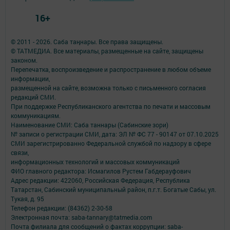
16+
© 2011 - 2026. Саба таңнары. Все права защищены.
© ТАТМЕДИА. Все материалы, размещенные на сайте, защищены
законом.
Перепечатка, воспроизведение и распространение в любом объеме
информации,
размещенной на сайте, возможна только с письменного согласия
редакций СМИ.
При поддержке Республиканского агентства по печати и массовым
коммуникациям.
Наименование СМИ: Саба таннары (Сабинские зори)
№ записи о регистрации СМИ, дата: ЭЛ № ФС 77 - 90147 от 07.10.2025
СМИ зарегистрированно Федеральной службой по надзору в сфере
связи,
информационных технологий и массовых коммуникаций
ФИО главного редактора: Исмагилов Рустем Габдерауфович
Адрес редакции: 422060, Российская Федерация, Республика
Татарстан, Сабинский муниципальный район, п.г.т. Богатые Сабы, ул.
Тукая, д. 95
Телефон редакции: (84362) 2-30-58
Электронная почта: saba-tannary@tatmedia.com
Почта филиала для сообщений о фактах коррупции: saba-