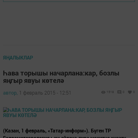
ЯҢАЛЫКЛАР
Һава торышы начарлана:кар, бозлы
яңгыр явуы көтелә
автор,
1 февраль 2015 - 12:51
1518
0
0
(Казан, 1 февраль, «Татар-информ»). Бүген ТР
Гидрометеорология һәм әйләнә-тирә мохитне күзәтү