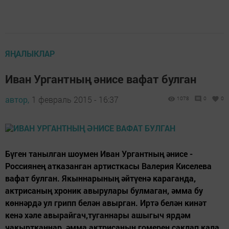
ЯҢАЛЫКЛАР
Иван Ургантның әнисе вафат булган
автор,
1 февраль 2015 - 16:37
1078
0
0
Бүген танылган шоумен Иван Ургантның әнисе -
Россиянең атказанган артисткасы Валерия Киселева
вафат булган. Якыннарының әйтүенә караганда,
актрисаның хроник авырулары булмаган, әмма бу
көннәрдә ул грипп белән авырган. Иртә белән кинәт
кенә хәле авырайгач,туганнары ашыгыч ярдәм
чакыртканнар, әмма актрисаның гомерен саклап кала