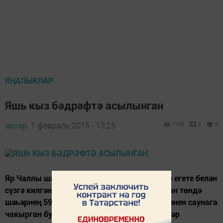
ЯҢАЛЫКЛАР
Яшь кыз бәдрәфтә асылынган
автор,
1 февраль 2015 - 13:25
1102
0
0
Яр Чаллы шәһәрендә яшәүче 25 яшьлек кыз егете белән
сүзгә килгәннән соң бауга менә Фаҗига узган төндә
шәһәрнең 59 комплексында була. Егет сөйгәнен саунага
чакырган була. Ниндидер сәбәп белән яшьләр