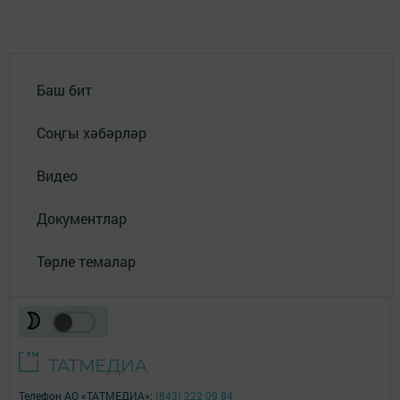
Баш бит
Соңгы хәбәрләр
Видео
Документлар
Төрле темалар
Телефон АО «ТАТМЕДИА»:
(843) 222 09 84