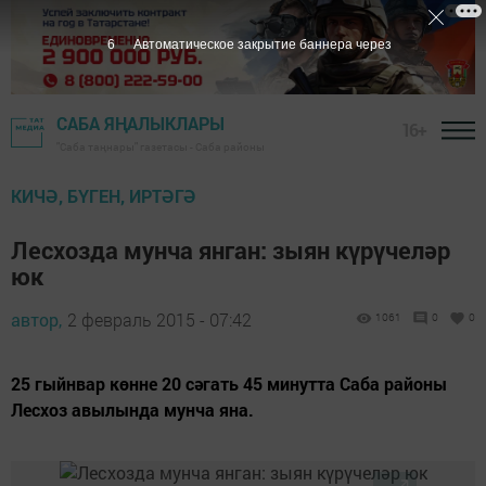
6
Автоматическое закрытие баннера через
САБА ЯҢАЛЫКЛАРЫ
16+
"Саба таңнары" газетасы - Саба районы
КИЧӘ, БҮГЕН, ИРТӘГӘ
Лесхозда мунча янган: зыян күрүчеләр
юк
автор,
2 февраль 2015 - 07:42
1061
0
0
25 гыйнвар көнне 20 сәгать 45 минутта Саба районы
Лесхоз авылында мунча яна.