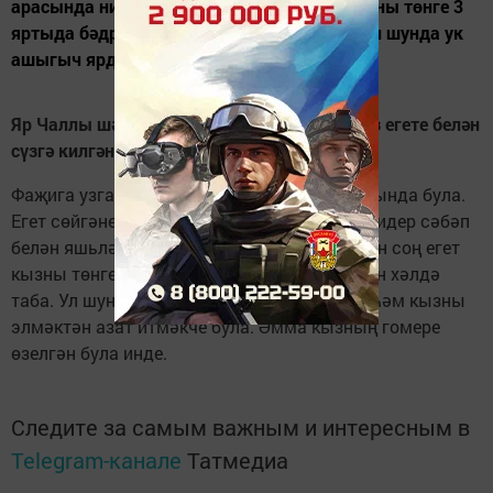
арасында низаг чыга. Шуннан соң егет кызны төнге 3
яртыда бәдрәфтә асылынган хәлдә таба. Ул шунда ук
ашыгыч ярдәм чакырта...
Яр Чаллы шәһәрендә яшәүче 25 яшьлек кыз егете белән
сүзгә килгәннән соң бауга менә
Фаҗига узган төндә шәһәрнең 59 комплексында була.
Егет сөйгәнен саунага чакырган була. Ниндидер сәбәп
белән яшьләр арасында низаг чыга. Шуннан соң егет
кызны төнге 3 яртыда бәдрәфтә асылынган хәлдә
таба. Ул шунда ук ашыгыч ярдәм чакырта һәм кызны
элмәктән азат итмәкче була. Әмма кызның гомере
өзелгән була инде.
Следите за самым важным и интересным в
Telegram-канале
Татмедиа