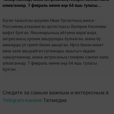
алмаганнар. 7 февраль көнне аңа 64 яшь туласы...
Бүген т
анылган шоумен Иван
У
ргантны
ң әнисе -
Россиянең атказанган артисткасы Валерия Киселева
вафат булган. Якыннарының әйтүенә караганда,
актрисаның хроник авырулары булмаган, әмма бу
көннәрдә ул грипп белән авырган. Иртә белән кинәт
кенә хәле авырайгач,туганнары ашыгыч ярдәм
чакыртканнар, әмма актрисаның гомерен саклап кала
алмаганнар. 7 февраль көнне аңа 64 яшь туласы
булган.
Следите за самым важным и интересным в
Telegram-канале
Татмедиа