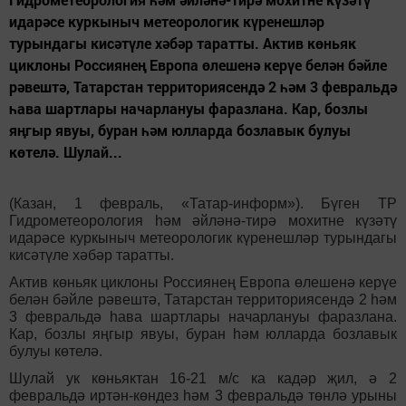
идарәсе куркыныч метеорологик күренешләр
турындагы кисәтүле хәбәр таратты. Актив көньяк
циклоны Россиянең Европа өлешенә керүе белән бәйле
рәвештә, Татарстан территориясендә 2 һәм 3 февральдә
һава шартлары начарлануы фаразлана. Кар, бозлы
яңгыр явуы, буран һәм юлларда бозлавык булуы
көтелә. Шулай...
(Казан, 1 февраль, «Татар-информ»). Бүген ТР
Гидрометеорология һәм әйләнә-тирә мохитне күзәтү
идарәсе куркыныч метеорологик күренешләр турындагы
кисәтүле хәбәр таратты.
Актив көньяк циклоны Россиянең Европа өлешенә керүе
белән бәйле рәвештә, Татарстан территориясендә 2 һәм
3 февральдә һава шартлары начарлануы фаразлана.
Кар, бозлы яңгыр явуы, буран һәм юлларда бозлавык
булуы көтелә.
Шулай ук көньяктан 16-21 м/с ка кадәр җил, ә 2
февральдә иртән-көндез һәм 3 февральдә төнлә урыны