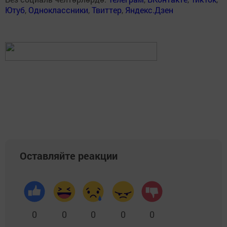
Ютуб
,
Одноклассники
,
Твиттер
,
Яндекс.Дзен
Оставляйте реакции
0
0
0
0
0