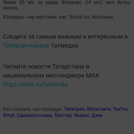
белән 26 м/с ка кадәр (Казанда -24 м/с) җил булуы
көтелә.
Юлларда - кар көртләре, кар "ботка"сы, бозлавык.
Следите за самым важным и интересным в
Telegram-канале
Татмедиа
Читайте новости Татарстана в
национальном мессенджере MАХ:
https://max.ru/tatmedia
Без социаль челтәрләрдә:
Телеграм
,
ВКонтакте
,
ТикТок
,
Ютуб
,
Одноклассники
,
Твиттер
,
Яндекс.Дзен