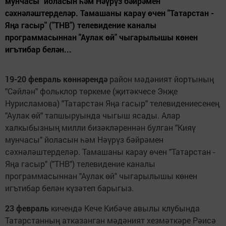
мунчасы" йоласын һәм Нәүрүз бәйрәмен
сәхнәләштерделәр. Тамашаны карау өчен "Татарстан -
Яңа гасыр" ("ТНВ") телевидение каналы
программасыннан "Аулак өй" чыгарылышы көнен
игътибар белән...
19-20 февраль көннәрендә
район мәдәният йортының
"Сәйлән" фольклор төркеме (җитәкчесе Энҗе
Нурисламова) "Татарстан Яңа гасыр" телеви­дениесенең
"Аулак өй" тапшыруында чыгыш ясады. Алар
халкыбызның милли бизәкләреннән булган "Кияү
мунчасы" йоласын һәм Нәүрүз бәйрәмен
сәхнәләштерделәр. Тамашаны карау өчен "Татарстан -
Яңа гасыр" ("ТНВ") телевидение каналы
программасыннан "Аулак өй" чыгарылышы көнен
игътибар белән күзәтеп барыгыз.
23 февраль
кичендә Кече Кибәче авылы клубында
Татарстанның атказанган мәдәният хезмәткәре Рәисә