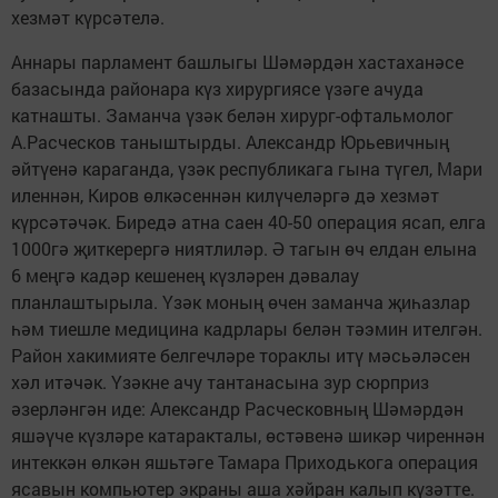
хезмәт күрсәтелә.
Аннары парламент башлыгы Шәмәрдән хастаханәсе
базасында районара күз хирургиясе үзәге ачуда
катнашты. Заманча үзәк белән хирург-офтальмолог
А.Расческов таныштырды. Александр Юрьевичның
әйтүенә караганда, үзәк республикага гына түгел, Мари
иленнән, Киров өлкәсеннән килүчеләргә дә хезмәт
күрсәтәчәк. Биредә атна саен 40-50 операция ясап, елга
1000гә җиткерергә ниятлиләр. Ә тагын өч елдан елына
6 меңгә кадәр кешенең күзләрен дәвалау
планлаштырыла. Үзәк моның өчен заманча җиһазлар
һәм тиешле медицина кадрлары белән тәэмин ителгән.
Район хакимияте белгечләре тораклы итү мәсьәләсен
хәл итәчәк. Үзәкне ачу тантанасына зур сюрприз
әзерләнгән иде: Александр Расческовның Шәмәрдән
яшәүче күзләре катаракталы, өстәвенә шикәр чиреннән
интеккән өлкән яшьтәге Тамара Приходькога операция
ясавын компьютер экраны аша хәйран калып күзәтте.