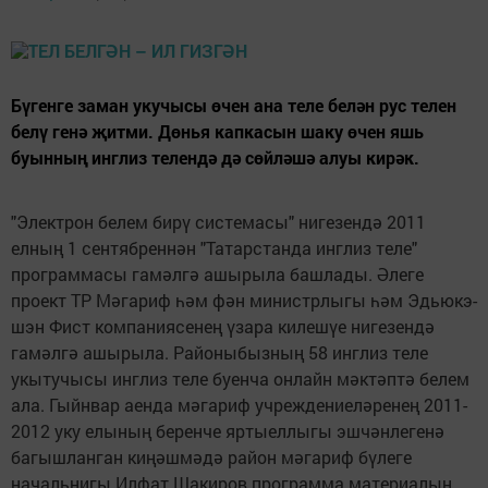
Бүгенге заман укучысы өчен ана теле белән рус телен
белү генә җитми. Дөнья капкасын шаку өчен яшь
буынның инглиз телендә дә сөйләшә алуы кирәк.
"Электрон белем бирү системасы" нигезендә 2011
елның 1 сентябреннән "Татарстанда инглиз теле"
программасы гамәлгә ашырыла башлады. Әлеге
проект ТР Мәгариф һәм фән министрлыгы һәм Эдьюкэ-
шэн Фист компаниясенең үзара килешүе нигезендә
гамәлгә ашырыла. Районыбызның 58 инглиз теле
укытучысы инглиз теле буенча онлайн мәктәптә белем
ала. Гыйнвар аенда мәгариф учреждениеләренең 2011-
2012 уку елының беренче яртыеллыгы эшчәнлегенә
багышланган киңәшмәдә район мәгариф бүлеге
начальнигы Илфат Шакиров программа материалын