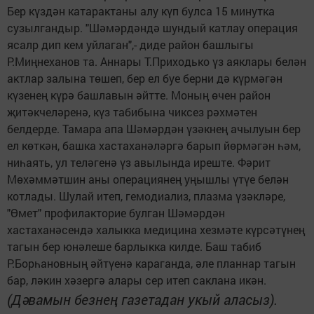
Бер күздән катарактаны алу күп булса 15 минутка
сузылгандыр. "Шәмәрдәндә шундый катлау операция
ясалр дип кем уйлаган",- диде район башлыгы
Р.Миңнеханов та. Аннары Т.Приходько үз аяклары белән
актлар залына төшеп, бер ел буе берни дә күрмәгән
күзенең күрә башлавын әйтте. Моның өчен район
җитәкчеләренә, күз табибына чиксез рәхмәтен
белдерде. Тамара апа Шәмәрдән үзәкнең ачылуын бер
ел көткән, башка хастаханәләргә барып йөрмәгән һәм,
ниһаять, ул теләгенә үз авылында иреште. Фәрит
Мөхәммәтшин аны операциянең уңышлы үтүе белән
котлады. Шулай итеп, гемодиализ, плазма үзәкләре,
"Өмет" профилакторие булган Шәмәрдән
хастаханәсендә халыкка медицина хезмәте күрсәтүнең
тагын бер юнәлеше барлыкка килде. Баш табиб
Р.Борһановның әйтүенә караганда, әле планнар тагын
бар, ләкин хәзергә алары сер итеп саклана икән.
(Дәвамын безнең газетадан укый аласыз).