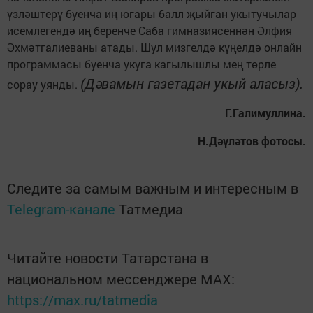
үзләштерү буенча иң югары балл җыйган укытучылар
исемлегендә иң беренче Саба гимназиясеннән Әлфия
Әхмәтгалиеваны атады. Шул мизгелдә күңелдә онлайн
программасы буенча укуга кагылышлы мең төрле
(Дәвамын газетадан укый аласыз).
сорау уянды.
Г.Галимуллина.
Н.Дәүләтов фотосы.
Следите за самым важным и интересным в
Telegram-канале
Татмедиа
Читайте новости Татарстана в
национальном мессенджере MАХ:
https://max.ru/tatmedia