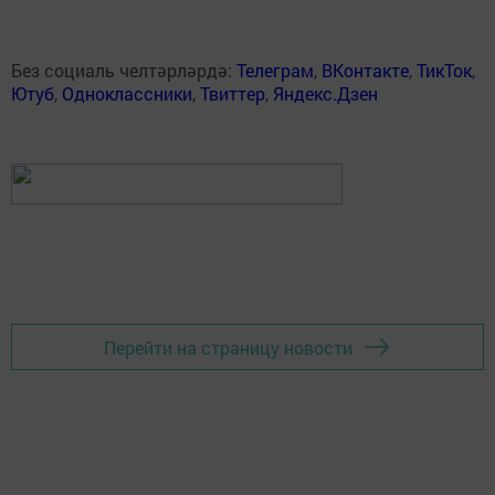
Без социаль челтәрләрдә:
Телеграм
,
ВКонтакте
,
ТикТок
,
Ютуб
,
Одноклассники
,
Твиттер
,
Яндекс.Дзен
Перейти на страницу новости