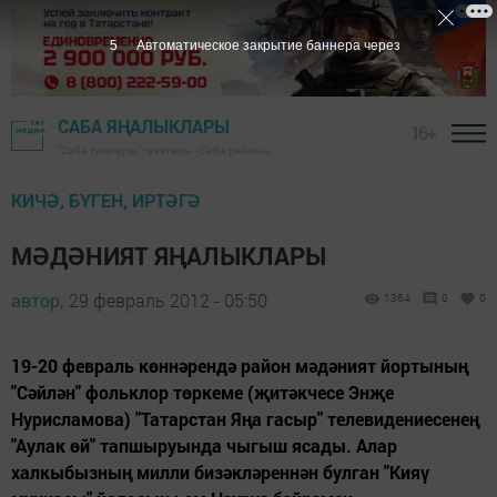
4
Автоматическое закрытие баннера через
САБА ЯҢАЛЫКЛАРЫ
16+
"Саба таңнары" газетасы - Саба районы
КИЧӘ, БҮГЕН, ИРТӘГӘ
МӘДӘНИЯТ ЯҢАЛЫКЛАРЫ
автор,
29 февраль 2012 - 05:50
1364
0
0
19-20 февраль көннәрендә район мәдәният йортының
"Сәйлән" фольклор төркеме (җитәкчесе Энҗе
Нурисламова) "Татарстан Яңа гасыр" телеви­дениесенең
"Аулак өй" тапшыруында чыгыш ясады. Алар
халкыбызның милли бизәкләреннән булган "Кияү