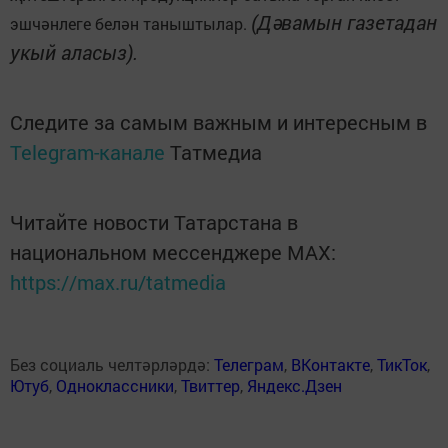
(Дәвамын газетадан
эшчәнлеге белән таныштылар.
укый аласыз).
Следите за самым важным и интересным в
Telegram-канале
Татмедиа
Читайте новости Татарстана в
национальном мессенджере MАХ:
https://max.ru/tatmedia
Без социаль челтәрләрдә:
Телеграм
,
ВКонтакте
,
ТикТок
,
Ютуб
,
Одноклассники
,
Твиттер
,
Яндекс.Дзен