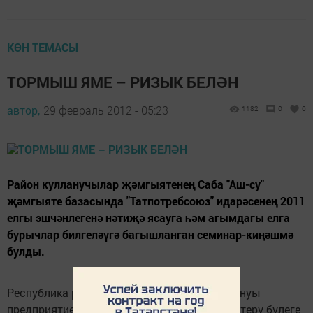
КӨН ТЕМАСЫ
ТОРМЫШ ЯМЕ – РИЗЫК БЕЛӘН
автор,
29 февраль 2012 - 05:23
1182
0
0
Район кулланучылар җәмгыятенең Саба "Аш-су"
җәмгыяте базасында "Татпотребсоюз" идарәсенең 2011
елгы эшчәнлегенә нәтиҗә ясауга һәм агымдагы елга
бурычлар билгеләүгә ба­гышланган семинар-киңәшмә
булды.
Республика­ район­на­рының җәмәгать туклануы
предприятиеләре ди­ректорлары һәм җи­тештерү бүлеге