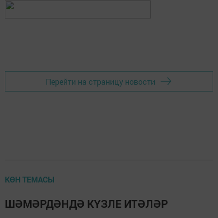
Перейти на страницу новости
КӨН ТЕМАСЫ
ШӘМӘРДӘНДӘ КҮЗЛЕ ИТӘЛӘР