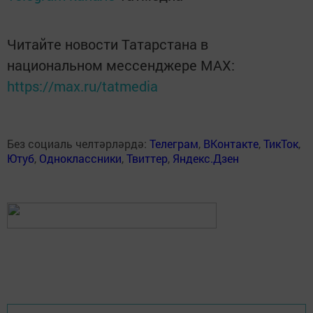
Читайте новости Татарстана в
национальном мессенджере MАХ:
https://max.ru/tatmedia
Без социаль челтәрләрдә:
Телеграм
,
ВКонтакте
,
ТикТок
,
Ютуб
,
Одноклассники
,
Твиттер
,
Яндекс.Дзен