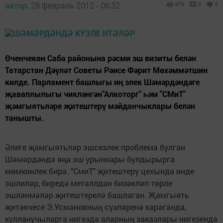
автор,
28 февраль 2012 - 06:32
870
0
0
Өченчекөн Саба районына рәсми эш визиты белән
Татарстан Дәүләт Советы Рәисе Фәрит Мөхәммәтшин
килде. Парламент башлыгы иң элек Шәмәрдәндәге
җаваплылыгы чикләнгән"Алкоторг" һәм "СМиТ"
җәмгыятьләре җитештерү мәйданчыклары белән
танышты.
Әлеге җәмгыятьләр эшсезлек проблема булган
Шәмәрдәндә яңа эш урыннары булдырырга
мөмкинлек бирә. "СмиТ" җитештерү цехында инде
эшлиләр, биредә металлдан бизәкләп төрле
эшләнмәләр җитештерелә башлаган. Җәмгыять
җитәкчесе Э.Усмановның сүзләренә караганда,
кулланучыларга нигездә аларның заказлары нигезендә