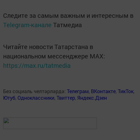
Следите за самым важным и интересным в
Telegram-канале
Татмедиа
Читайте новости Татарстана в
национальном мессенджере MАХ:
https://max.ru/tatmedia
Без социаль челтәрләрдә:
Телеграм
,
ВКонтакте
,
ТикТок
,
Ютуб
,
Одноклассники
,
Твиттер
,
Яндекс.Дзен