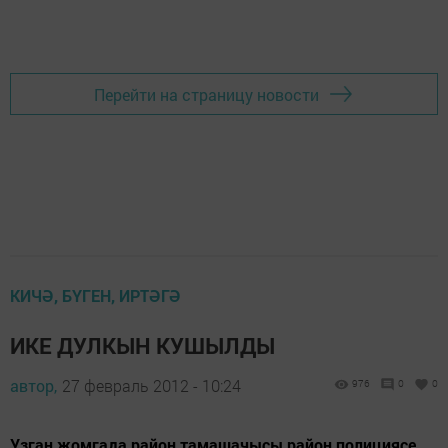
Перейти на страницу новости
КИЧӘ, БҮГЕН, ИРТӘГӘ
ИКЕ ДУЛКЫН КУШЫЛДЫ
автор,
27 февраль 2012 - 10:24
976
0
0
Узган җомгада район тамашачысы район полициясе