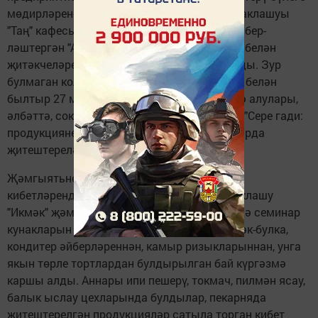
мөдир­ләренең үзара хезмәт тәҗрибәсе уртаклашуы
"Таң" кафесында башланды. Кырык кешене бер­
ләштергән "Аш-су" җәмгыятенең эшчәнлеге белән
җитәкчеләре Әл­физә Исламова таныштырды. Зур
булмаган коллективның уртак тырышлыгы белән
былтыр 27 миллион сумлык хезмәт күрсәтә алулары,
әлбәттә, соклану уятты. Әлфизә Исламова: "Сере гади:
продукциянең 95 проценты үзебезнең цехларда
җитештерелә",- дип җавап бирде.
Җәмгыятьнең кулинария, райпоның икмәк
кибетләрендә булганнан соң, тәҗрибә уртаклашу
"Икмәк" җәмгыятендә дәвам итте. Биредә дә семинар
кунакларын пекарняда җитештерелгән икмәк-булка,
кондитер әйберләреннән, камыр ризыкларыннан, унга
якын төрле тортлардан булдырылган­ бай күргәзмә
каршы алды. Аннары ипи пешерү, токмач, пилмән ясау,
балык ыслау цехларында булдылар, пекарняда
җитештерелгән про­дукцияләр сатыла торган кибет