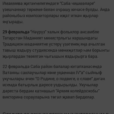
Имамиева җитәкчелегендәге "Саба чиш­мәләре"
үзешчәннәр төркеме белән очрашу кичәсе булды. Анда
районыбыз композиторлары иҗат иткән җырлар
яңгырады.
29 февральдә
"Нәүрүз" халык фольклор ансамбле
Татарстан Мәдәният министрлыгы каршындагы
Традицион мәдәниятне үстерү үзәгенең яңа ачылган
тавыш яздыру студиясендә мөнәҗәтләр һәм бо­рынгы
җырлардан төзелгән чыгышын яздырырга бара.
22 февральдә Саба район балалар китапханәсендә
Ватанны саклаучылар көне уңаеннан IV"а" сыйныф
укучылары өчен "О Родине, о подвиге, о славе" дигән
исемдә батырлык дәресе уздырылды. Укучылар
дәрестә бердәм катнашып "Армия колейдоскобы"
викторина сорауларына төгәл җавап бирделәр.