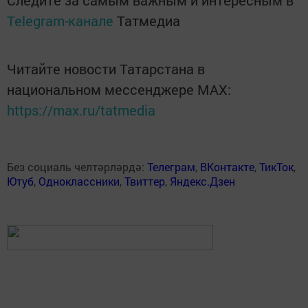
Следите за самым важным и интересным в
Telegram-канале
Татмедиа
Читайте новости Татарстана в
национальном мессенджере MАХ:
https://max.ru/tatmedia
Без социаль челтәрләрдә:
Телеграм
,
ВКонтакте
,
ТикТок
,
Ютуб
,
Одноклассники
,
Твиттер
,
Яндекс.Дзен