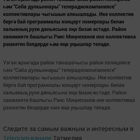
һәм "Саба дулкыннары" телерадиокомпаниясе"
коллективлары чыгышын алкышлады. Ике коллектив
бергә бай программалы концерт номерлары белән
халыкның рухи дөньясына яңа бизәк өстәде. Район
хакимияте башлыгы Рәис Миңнеханов ике коллективка
рәхмәтен белдерде һәм яңа уңышлар теләде.
Узган җомгада район тамашачысы район полициясе
һәм "Саба дулкыннары" телерадиокомпаниясе"
коллективлары чыгышын алкышлады. Ике коллектив
бергә бай программалы концерт номерлары белән
халыкның рухи дөньясына яңа бизәк өстәде. Район
хакимияте башлыгы Рәис Миңнеханов ике коллективка
рәхмәтен белдерде һәм яңа уңышлар теләде.
Следите за самым важным и интересным в
Telegram-канале
Татмедиа