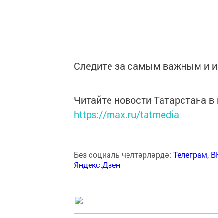
Следите за самым важным и 
Читайте новости Татарстана 
https://max.ru/tatmedia
Без социаль челтәрләрдә:
Телеграм
,
В
Яндекс.Дзен