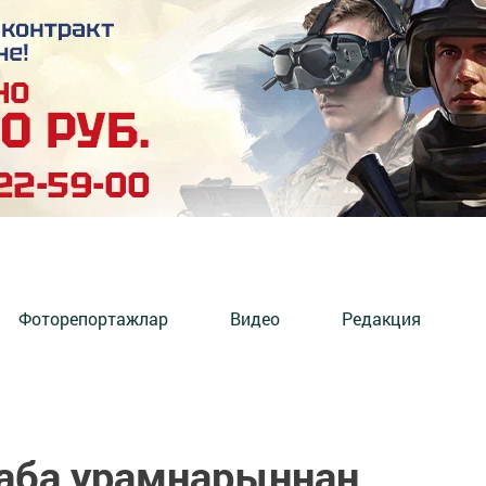
Фоторепортажлар
Видео
Редакция
Саба урамнарыннан