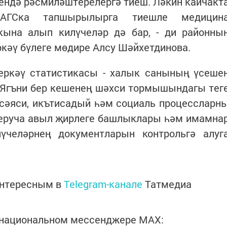
чендә рәсмиләштерелергә тиеш. Ләкин кайчакт
АГСка тапшырылырга тиешле медицин
кына алып килүчеләр дә бар, - ди районны
кәү бүлеге мөдире Алсу Шәйхетдинова.
еркәү статистикасы - халык санының үсеше
. Ягъни бер кешенең шәхси тормышындагы тег
 сәяси, икътисадый һәм социаль процессларн
Аеруча авыл җирлеге башлыклары һәм имамна
үчеләрнең документларын контрольгә алуг
интересным в
Telegram-канале
Татмедиа
в национальном мессенджере MАХ: