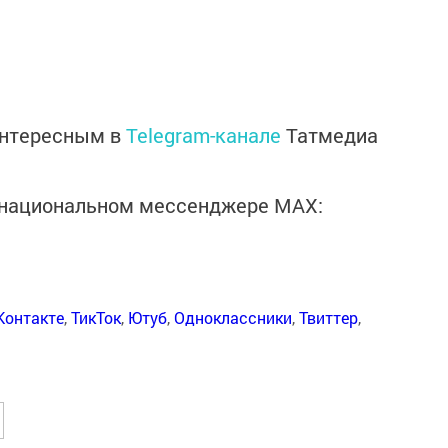
интересным в
Telegram-канале
Татмедиа
в национальном мессенджере MАХ:
Контакте
,
ТикТок
,
Ютуб
,
Одноклассники
,
Твиттер
,