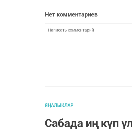
Нет комментариев
ЯҢАЛЫКЛАР
Сабада иң күп ү