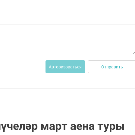
Отправить
Авторизоваться
лүчеләр март аена туры