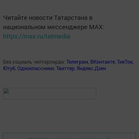
Читайте новости Татарстана в
национальном мессенджере MАХ:
https://max.ru/tatmedia
Без социаль челтәрләрдә:
Телеграм
,
ВКонтакте
,
ТикТок
,
Ютуб
,
Одноклассники
,
Твиттер
,
Яндекс.Дзен