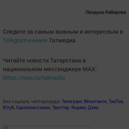
Ландыш Кәбирова
Следите за самым важным и интересным в
Telegram-канале
Татмедиа
Читайте новости Татарстана в
национальном мессенджере MАХ:
https://max.ru/tatmedia
Без социаль челтәрләрдә:
Телеграм
,
ВКонтакте
,
ТикТок
,
Ютуб
,
Одноклассники
,
Твиттер
,
Яндекс.Дзен