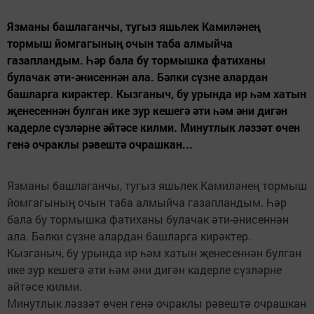
Язманы башлаганчы, тугыз яшьлек Камиләнең
тормыш йомгагының очын таба алмыйча
газапландым. Һәр бала бу тормышка фатиханы
булачак әти-әнисеннән ала. Бәлки сүзне алардан
башларга кирәктер. Кызганыч, бу урында ир һәм хатын
җенесеннән булган ике зур кешегә әти һәм әни дигән
кадерле сүзләрне әйтәсе килми. Минутлык ләззәт өчен
генә очраклы рәвештә очрашкан...
Язманы башлаганчы, тугыз яшьлек Камиләнең тормыш
йомгагының очын таба алмыйча газапландым. Һәр
бала бу тормышка фатиханы булачак әти-әнисеннән
ала. Бәлки сүзне алардан башларга кирәктер.
Кызганыч, бу урында ир һәм хатын җенесеннән булган
ике зур кешегә әти һәм әни дигән кадерле сүзләрне
әйтәсе килми.
Минутлык ләззәт өчен генә очраклы рәвештә очрашкан