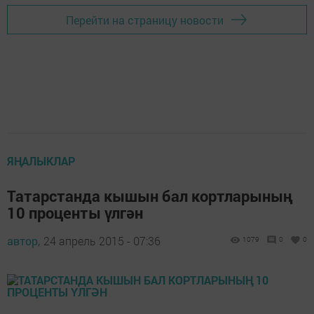
Перейти на страницу новости
ЯҢАЛЫКЛАР
Татарстанда кышын бал кортларының
10 проценты үлгән
автор,
24 апрель 2015 - 07:36
1079
0
0