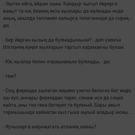
- Эштән өйгә, өйдән эшкә. Каядыр чыгып йөрергә
вакыт та юк, безнең якта кызлары да калмады инде
аның, авылда төп­ләнеп калырга теләгәннәре дә сирәк, -
ди.
- Бер йөргән кызың да булмадымыни? - дип үземчә
Илгизнең күңел кылларын тартып карамакчы булам.
- Юк, кызлар белән очрашканым булмады, - ди.
- Ник?
- Соң, фермада эшләгән кешене үзегез беләсез бит инде,
эш күп, аннары фермадан тирес, сенаж исе дә сеңеп
кайта, аны тиз генә бетереп тә булмый. Бары авыл
тормышында кайнаган кыз гына аңлый аладыр моны...
- Яучыларга мөрәҗәгать иткәнең юкмы?