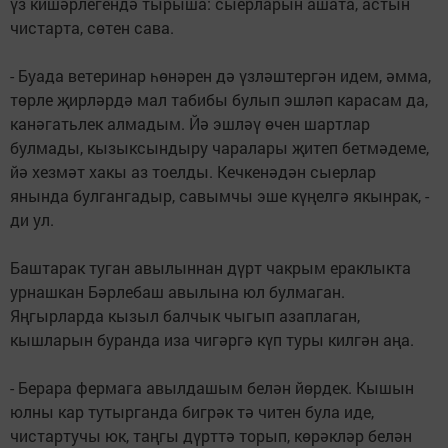
үз кишәрлегендә тырыша: сыерларын ашата, астын
чистарта, сөтен сава.
- Буада ветеринар һөнәрен дә үзләштергән идем, әмма,
төрле җирләрдә мал табибы булып эшләп карасам да,
канәгатьлек алмадым. Йә эшләү өчен шартлар
булмады, кызыксындыру чаралары җитеп бетмәдеме,
йә хезмәт хакы аз тоелды. Кечкенәдән сыерлар
янында булгангадыр, савымчы эше күңелгә якынрак, -
ди ул.
Баштарак туган авылыннан дүрт чакрым ераклыкта
урнашкан Бәрлебаш авылына юл булмаган.
Яңгырларда кызыл балчык чыгып азап­лаган,
кышларын буранда иза чигәргә күп туры килгән аңа.
- Берара фермага авылдашым белән йөрдек. Кышын
юлны кар тутырганда бигрәк тә читен була иде,
чистартучы юк, таңгы дүрттә торып, көрәкләр белән