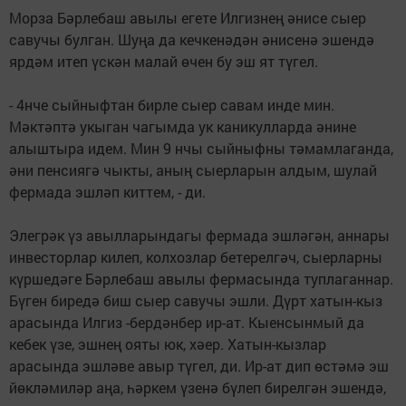
Морза Бәрлебаш авылы егете Илгизнең әнисе сыер
савучы булган. Шуңа да кечкенәдән әнисенә эшендә
ярдәм итеп үскән малай өчен бу эш ят түгел.
- 4нче сыйныфтан бирле сыер савам инде мин.
Мәктәптә укыган чагымда ук каникулларда әнине
алыштыра идем. Мин 9 нчы сыйныфны тәмамлаганда,
әни пенсиягә чыкты, аның сыерларын алдым, шулай
фермада эшләп киттем, - ди.
Элегрәк үз авылларындагы фермада эшләгән, аннары
инвесторлар килеп, колхозлар бетерелгәч, сыерларны
күршедәге Бәрлебаш авылы фермасында туплаганнар.
Бүген биредә биш сыер савучы эшли. Дүрт хатын-кыз
арасында Илгиз -бердәнбер ир-ат. Кыенсынмый да
кебек үзе, эшнең ояты юк, хәер. Хатын-кызлар
арасында эшләве авыр түгел, ди. Ир-ат дип өстәмә эш
йөкләмиләр аңа, һәркем үзенә бүлеп бирелгән эшендә,