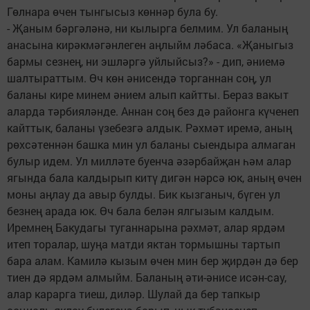
Гөлнара өчен тынгысыз көннәр була бу.
- Җаным бәргәләнә, ни кылырга белмим. Ул баланың
анасына кирәкмәгәнлеген аңлыйм ләбаса. «Җаныгыз
бармы сезнең, ни эшләргә уйлыйсыз?» - дип, әниемә
шалтыраттым. Өч көн әнисендә торганнан соң, ул
баланы кире минем әнием алып кайтты. Бераз вакыт
аларда тәрбияләнде. Аннан соң без дә районга күченеп
кайттык, баланы үзебезгә алдык. Рәхмәт иремә, аның
рөхсәтеннән башка мин ул баланы сыендыра алмаган
булыр идем. Ул милләте буенча әзәрбайҗан һәм алар
ягында бала калдырып китү дигән нәрсә юк, аның өчен
моны аңлау да авыр булды. Бик кызганыч, бүген ул
безнең арада юк. Өч бала белән ялгызым калдым.
Иремнең Бакудагы туганнарына рәхмәт, алар ярдәм
итеп торалар, шуңа матди яктан тормышны тартып
бара алам. Камилә кызым өчен мин бер җирдән дә бер
тиен дә ярдәм алмыйм. Баланың әти-әнисе исән-сау,
алар карарга тиеш, диләр. Шулай да бер тапкыр