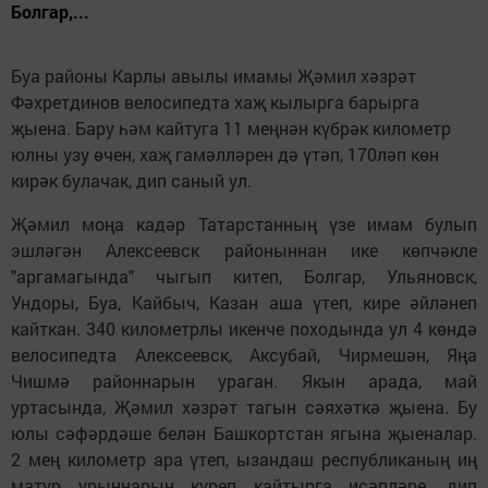
Болгар,...
Буа районы Карлы авылы имамы Җәмил хәзрәт
Фәхретдинов велосипедта хаҗ кылырга барырга
җыена. Бару һәм кайтуга 11 меңнән күбрәк километр
юлны узу өчен, хаҗ гамәлләрен дә үтәп, 170ләп көн
кирәк булачак, дип саный ул.
Җәмил моңа кадәр Татарстанның үзе имам булып
эшләгән Алексеевск районыннан ике көпчәкле
"аргамагында" чыгып китеп, Болгар, Ульяновск,
Ундоры, Буа, Кайбыч, Казан аша үтеп, кире әйләнеп
кайткан. 340 километрлы икенче походында ул 4 көндә
велосипедта Алексеевск, Аксубай, Чирмешән, Яңа
Чишмә районнарын ураган. Якын арада, май
уртасында, Җәмил хәзрәт тагын сәяхәткә җыена. Бу
юлы сәфәрдәше белән Башкортстан ягына җыеналар.
2 мең километр ара үтеп, ызандаш республиканың иң
матур урыннарын күреп кайтырга исәпләре, дип