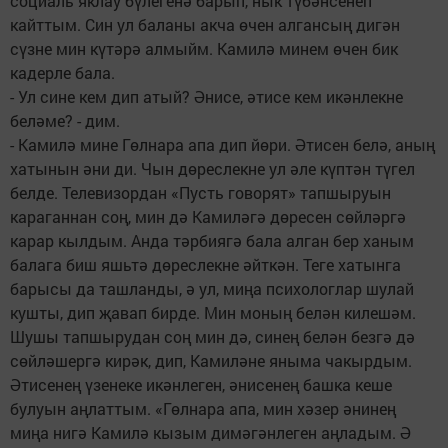
социаль яклау бүлегенә барып, нык түбәнсенеп
кайттым. Син ул баланы акча өчен алгансың дигән
сүзне мин күтәрә алмыйм. Камилә минем өчен бик
кадерле бала.
- Ул сине кем дип атый? Әнисе, әтисе кем икәнлекне
беләме? - дим.
- Камилә мине Гөлнара апа дип йөри. Әтисен белә, аның
хатынын әни ди. Чын дөреслекне ул әле күптән түгел
белде. Телевизордан «Пусть говорят» тапшыруын
караганнан соң, мин дә Камиләгә дөресен сөйләргә
карар кылдым. Анда тәрбиягә бала алган бер ханым
балага биш яшьтә дөреслекне әйткән. Теге хатынга
барысы да ташланды, ә ул, миңа психолог­лар шулай
кушты, дип җавап бирде. Мин моның белән килешәм.
Шушы тапшырудан соң мин дә, синең белән безгә дә
сөйләшергә кирәк, дип, Камиләне яныма чакырдым.
Әтисенең үзенеке икәнлеген, әнисенең башка кеше
булуын аңлаттым. «Гөлнара апа, мин хәзер әнинең
миңа нигә Камилә кызым димәгәнлеген аңладым. Ә