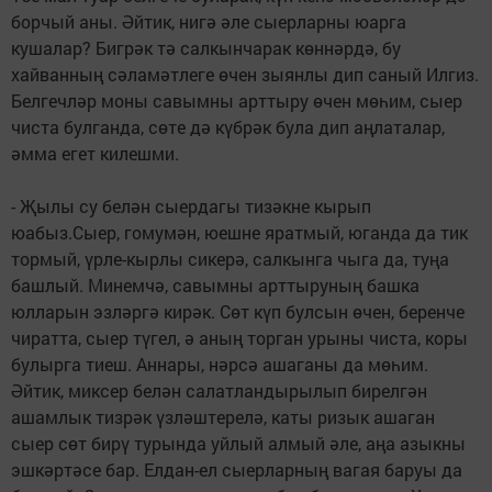
борчый аны. Әйтик, нигә әле сыерларны юарга
кушалар? Биг­рәк тә салкынчарак көннәрдә, бу
хайванның сәламәтлеге өчен зыянлы дип саный Илгиз.
Белгечләр моны савымны арттыру өчен мөһим, сыер
чиста булганда, сөте дә күбрәк була дип аңлаталар,
әмма егет килешми.
- Җылы су белән сыердагы тизәкне кырып
юабыз.Сыер, гомумән, юешне яратмый, юганда да тик
тормый, үрле-кырлы сикерә, салкынга чыга да, туңа
башлый. Минемчә, савымны арттыруның башка
юлларын эзләргә кирәк. Сөт күп булсын өчен, беренче
чиратта, сыер түгел, ә аның торган урыны чиста, коры
булырга тиеш. Аннары, нәрсә ашаганы да мөһим.
Әйтик, миксер белән салатландырылып бирелгән
ашамлык тизрәк үзләштерелә, каты ризык ашаган
сыер сөт бирү турында уйлый алмый әле, аңа азыкны
эшкәртәсе бар. Елдан-ел сыерларның вагая баруы да