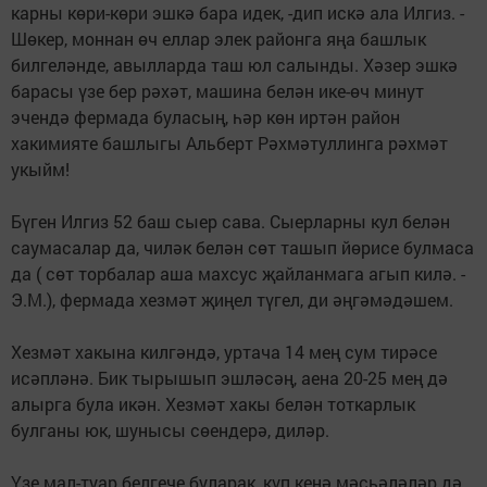
карны көри-көри эшкә бара идек, -дип искә ала Илгиз. -
Шөкер, моннан өч еллар элек районга яңа башлык
билгеләнде, авылларда таш юл салынды. Хәзер эшкә
барасы үзе бер рәхәт, машина белән ике-өч минут
эчендә фермада буласың, һәр көн иртән район
хакимияте башлыгы Альберт Рәхмәтуллинга рәхмәт
укыйм!
Бүген Илгиз 52 баш сыер сава. Сыерларны кул белән
саумасалар да, чиләк белән сөт ташып йөрисе булмаса
да ( сөт торбалар аша махсус җайланмага агып килә. -
Э.М.), фермада хезмәт җиңел түгел, ди әңгәмәдәшем.
Хезмәт хакына килгәндә, уртача 14 мең сум тирәсе
исәпләнә. Бик тырышып эшләсәң, аена 20-25 мең дә
алырга була икән. Хезмәт хакы белән тоткарлык
булганы юк, шунысы сөендерә, диләр.
Үзе мал-туар белгече буларак, күп кенә мәсьәләләр дә