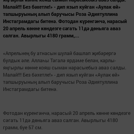
Малай!!! Без бәхетле!» - дип язып куйган «Аулак өй»
тапшыруының алып баручысы Роза Әдиятуллина
Инстаграмдагы битенә. Фотодан күренгәнчә, нарасый
20 апрель көнне көндезге сәгать 11дә дөньяга аваз
салган. Авырлыгы 4180 грамм,...
«Апрельнең бу атнасын шулай башлап җибәрергә
булдык әле. Аллаһы Тәгалә ярдәме белән, карлы-
яңгырлы көнне кояш сыман нарасыебыз аваз салды.
Малай!!! Без бәхетле!» - дип язып куйган «Аулак өй»
тапшыруының алып баручысы Роза Әдиятуллина
Инстаграмдагы битенә.
Фотодан күренгәнчә, нарасый 20 апрель көнне көндезге
сәгать 11дә дөньяга аваз салган. Авырлыгы 4180
грамм, буе 57 см.