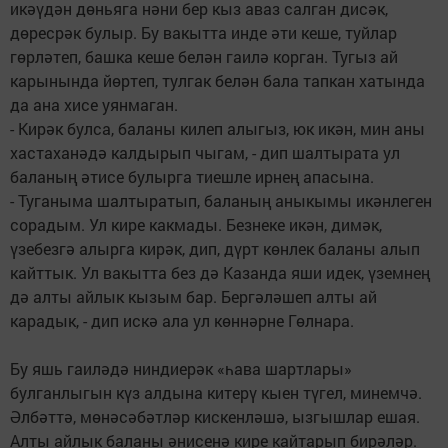
икәүдән дөньяга нәни бер кыз аваз салган дисәк,
дөресрәк булыр. Бу вакытта инде әти кеше, туйлар
гөрләтеп, башка кеше белән гаилә корган. Тугыз ай
карынында йөртеп, тулгак белән бала тапкан хатында
да ана хисе уянмаган.
- Кирәк булса, баланы килеп алыгыз, юк икән, мин аны
хастаханәдә калдырып чыгам, - дип шалтырата ул
баланың әтисе булырга тиешле ирнең апасына.
- Туганыма шалтыратып, баланың аныкымы икәнлеген
сорадым. Ул кире какмады. Безнеке икән, димәк,
үзебезгә алырга кирәк, дип, дүрт көнлек баланы алып
кайттык. Ул вакытта без дә Казанда яши идек, үземнең
дә алты айлык кызым бар. Бергәләшеп алты ай
карадык, - дип искә ала ул көннәрне Гөлнара.
Бу яшь гаиләдә ниндиерәк «һава шартлары»
булганлыгын күз алдына китерү кыен түгел, минемчә.
Әлбәттә, мөнәсәбәтләр кискенләшә, ызгышлар ешая.
Алты айлык баланы әнисенә кире кайтарып бирәләр.