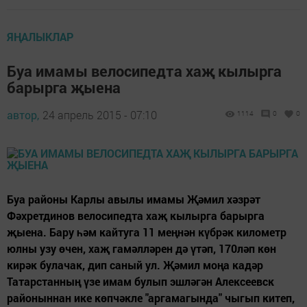
ЯҢАЛЫКЛАР
Буа имамы велосипедта хаҗ кылырга
барырга җыена
автор,
24 апрель 2015 - 07:10
1114
0
0
Буа районы Карлы авылы имамы Җәмил хәзрәт
Фәхретдинов велосипедта хаҗ кылырга барырга
җыена. Бару һәм кайтуга 11 меңнән күбрәк километр
юлны узу өчен, хаҗ гамәлләрен дә үтәп, 170ләп көн
кирәк булачак, дип саный ул. Җәмил моңа кадәр
Татарстанның үзе имам булып эшләгән Алексеевск
районыннан ике көпчәкле "аргамагында" чыгып китеп,