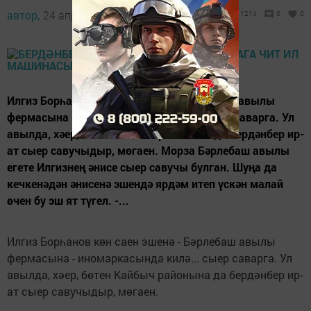
автор,
24 апрель 2015 - 07:54
1214
0
0
Илгиз Борһанов көн саен эшенә - Бәрлебаш авылы
фермасына - иномаркасында килә... сыер саварга. Ул
авылда, хәер, бөтен Кайбыч районына да бердәнбер ир-
ат сыер савучыдыр, мөгаен. Морза Бәрлебаш авылы
егете Илгизнең әнисе сыер савучы булган. Шуңа да
кечкенәдән әнисенә эшендә ярдәм итеп үскән малай
өчен бу эш ят түгел. -...
Илгиз Борһанов көн саен эшенә - Бәрлебаш авылы
фермасына - иномаркасында килә... сыер саварга. Ул
авылда, хәер, бөтен Кайбыч районына да бердәнбер ир-
ат сыер савучыдыр, мөгаен.