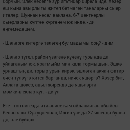
борчый. Элек нәселгә зур игътибар бирелә иде. Хәзер
еш кына авырлыгы җитеп бетмәгән таналарны сыер
итәләр. Шуннан нәсел ваклана. 6-7 центнерлы
сыерларны күптән күргәнем юк инде, - ди
әңгәмәдәшем.
- Шәһәргә китәргә теләгең булмадымы соң? - дим.
- Шәһәр түгел, район үзәгенә күченү турында да
уйлаганым юк, яратмыйм мин кала тормышын. Эшкә
урнаштың ди, торыр урын кирәк, эшләгән акчаң фатир
өчен түләүгә китеп барганда, ничек яшәргә? Хәзер бит,
Аллага шөкер, авыл җирендә дә яшьләргә
мөмкинлекләр күп, - ди ул.
Егет төп нигездә әти-­әнисе һәм өйләнмәгән абыйсы
белән яши. Сүз уңаеннан, Илгиз үзе дә 37 яшендә булса
да, әле буйдак.