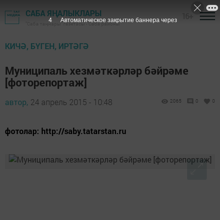
САБА ЯҢАЛЫКЛАРЫ
16+
3
Автоматическое закрытие баннера через
"Саба таңнары" газетасы - Саба районы
КИЧӘ, БҮГЕН, ИРТӘГӘ
Муниципаль хезмәткәрләр бәйрәме
[фоторепортаж]
автор,
24 апрель 2015 - 10:48
2065
0
0
фотолар: http://saby.tatarstan.ru