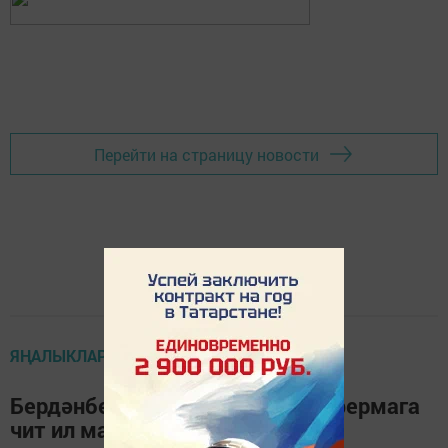
Перейти на страницу новости
ЯҢАЛЫКЛАР
Бердәнбер сыер савучы Илгиз фермага
чит ил машинасында йөри