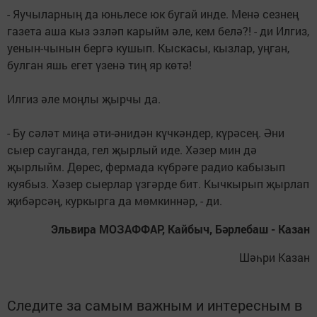
- Яучыларның да юньлесе юк бугай инде. Менә сезнең
газета аша кыз эзләп карыйм әле, кем белә?! - ди Илгиз,
уенын-чынын бергә кушып. Кыскасы, кызлар, уңган,
булган яшь егет үзенә тиң яр көтә!
Илгиз әле моңлы җырчы да.
- Бу сәләт миңа әти-әнидән күчкәндер, күрәсең. Әни
сыер сауганда, гел җырлый иде. Хәзер мин дә
җырлыйм. Дөрес, фермада күбрәге радио кабызып
куябыз. Хәзер сыерлар үзгәрде бит. Кычкырып җыр­лап
җибәрсәң, куркырга да мөмкиннәр, - ди.
Эльвира МОЗАФФАР, Кайбыч, Бәрлебаш - Казан
Шәһри Казан
Следите за самым важным и интересным в