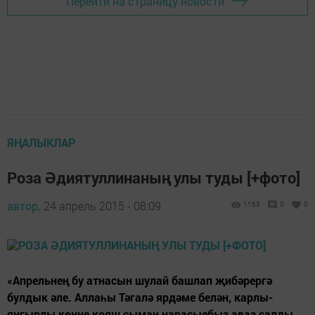
Перейти на страницу новости
ЯҢАЛЫКЛАР
Роза Әдиятуллинаның улы туды [+фото]
автор,
24 апрель 2015 - 08:09
1163
0
0
«Апрельнең бу атнасын шулай башлап җибәрергә
булдык әле. Аллаһы Тәгалә ярдәме белән, карлы-
яңгырлы көнне кояш сыман нарасыебыз аваз салды.