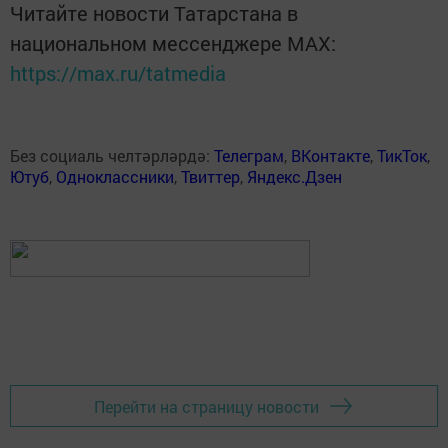
Читайте новости Татарстана в
национальном мессенджере MАХ:
https://max.ru/tatmedia
Без социаль челтәрләрдә:
Телеграм
,
ВКонтакте
,
ТикТок
,
Ютуб
,
Одноклассники
,
Твиттер
,
Яндекс.Дзен
Перейти на страницу новости