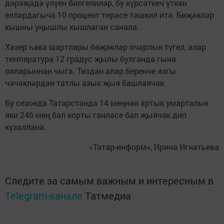
дәрәҗәдә үлүен билгелиләр, бу күрсәткеч үткән
еллардагыча 10 процент тирәсе тәшкил итә. Бөҗәкләр
кышны уңышлы кышлаган санала.
Хәзер һава шартлары бөҗәкләр очарлык түгел, алар
температура 12 градус җылы булганда гына
ояларыннан чыга. Тиздән алар беренче язгы
чәчәкләрдән татлы азык җыя башлаячак.
Бу сезонда Татарстанда 14 меңнән артык умарталык
яки 246 мең бал корты гаиләсе бал җыячак дип
күзаллана.
«Татар-информ», Ирина Игнатьева
Следите за самым важным и интересным в
Telegram-канале
Татмедиа