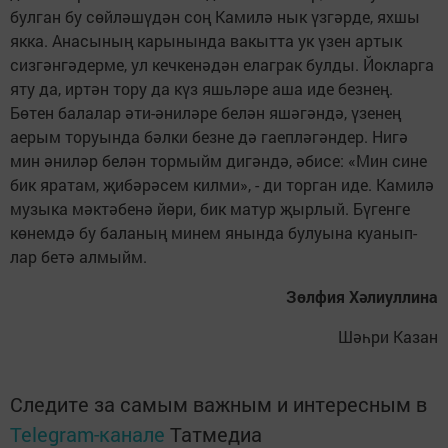
булган бу сөйләшүдән соң Камилә нык үзгәрде, яхшы
якка. Анасының карынында вакытта ук үзен артык
сизгәнгәдерме, ул кечкенәдән елаграк булды. Йокларга
яту да, иртән тору да күз яшьләре аша иде безнең.
Бөтен балалар әти-әниләре белән яшәгәндә, үзенең
аерым торуында бәлки безне дә гаепләгәндер. Нигә
мин әниләр белән тормыйм дигәндә, әбисе: «Мин сине
бик яратам, җибәрәсем килми», - ди торган иде. Камилә
музыка мәктәбенә йөри, бик матур җырлый. Бүгенге
көнемдә бу баланың минем янында булуына куанып­
лар бетә алмыйм.
Зөлфия Хәлиуллина
Шәһри Казан
Следите за самым важным и интересным в
Telegram-канале
Татмедиа