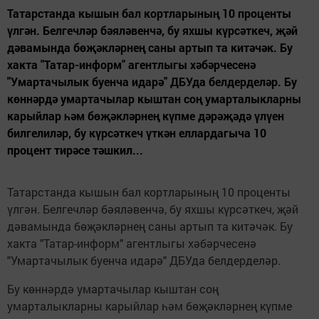
Татарстанда кышын бал кортларының 10 проценты
үлгән. Белгечләр бәяләвенчә, бу яхшы күрсәткеч, җәй
дәвамында бөҗәкләрнең саны артып та китәчәк. Бу
хакта "Татар-информ" агентлыгы хәбәрчесенә
"Умартачылык буенча идарә" ДБУда белдерделәр. Бу
көннәрдә умартачылар кыштан соң умарталыкларны
карыйлар һәм бөҗәкләрнең күпме дәрәҗәдә үлүен
билгелиләр, бу күрсәткеч үткән еллардагыча 10
процент тирәсе тәшкил...
Татарстанда кышын бал кортларының 10 проценты
үлгән. Белгечләр бәяләвенчә, бу яхшы күрсәткеч, җәй
дәвамында бөҗәкләрнең саны артып та китәчәк. Бу
хакта "Татар-информ" агентлыгы хәбәрчесенә
"Умартачылык буенча идарә" ДБУда белдерделәр.
Бу көннәрдә умартачылар кыштан соң
умарталыкларны карыйлар һәм бөҗәкләрнең күпме