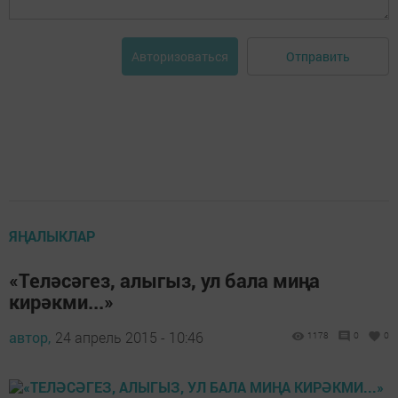
Отправить
Авторизоваться
ЯҢАЛЫКЛАР
«Теләсәгез, алыгыз, ул бала миңа
кирәкми...»
автор,
24 апрель 2015 - 10:46
1178
0
0