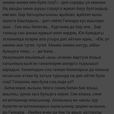
минем әнием кем була соң?» - дип сорады ул миннән.
Иң авыры менә шушы сорауга җавап бирү булгандыр,
мөгаен. Бар батырлыгымны җыйнап, җайлап кына
аңлата башладым, - дип сөйли Гөлнара күз яшьләре
аша. - Син аны беләсең... Күргәнең дә бар әле... Бер
тапкыр син аннан куркып елап кердең. Юл буендагы
эскәмиядә исерек апа утыра дип әйткән идең... «Юк, ул
минем әни түгел, түгел. Минем әнием матур, әйбәт
булырга тиеш...» - ди бала...
Икәүләшеп елый­елый «ана» исемен йөртүче бозык
хатынның кылган гамәлләрен акларга тырышып
карадык. Камиләдән соң тапкан балаларын да язмыш
кочагына аткан бу хатын турында ни дип әйтеп була
соң? Гомумән, кем була соң инде ул?
- Беләсеңме, кызым, безгә синең белән бик яхшы,
акыллы, үрнәк кыз булырга кирәк. Син елама, сине
югалтканнар еласыннар. Аллаһның ни чак­лы зур
бүләген югалт­каннарын аңласыннар дидем кызыма, -
ди Гөлнара. - Икебез өчен дә бик тә авыр, катлаулы