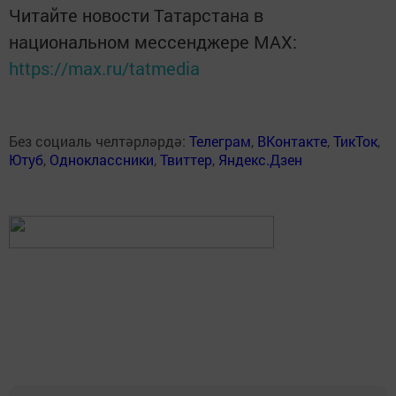
Читайте новости Татарстана в
национальном мессенджере MАХ:
https://max.ru/tatmedia
Без социаль челтәрләрдә:
Телеграм
,
ВКонтакте
,
ТикТок
,
Ютуб
,
Одноклассники
,
Твиттер
,
Яндекс.Дзен