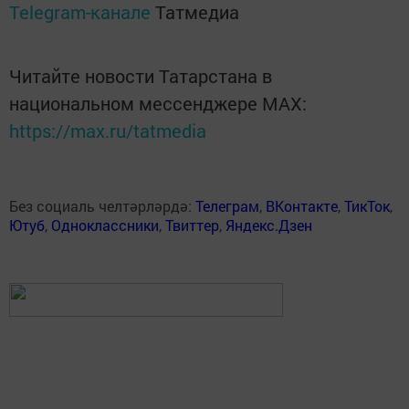
Telegram-канале
Татмедиа
Читайте новости Татарстана в
национальном мессенджере MАХ:
https://max.ru/tatmedia
Без социаль челтәрләрдә:
Телеграм
,
ВКонтакте
,
ТикТок
,
Ютуб
,
Одноклассники
,
Твиттер
,
Яндекс.Дзен