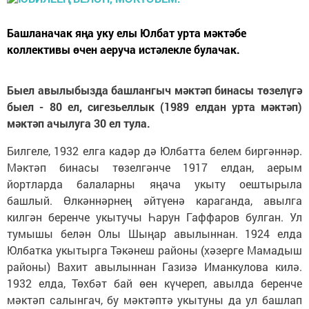
Башланачак яңа уку елы Юлбат урта мәктәбе
коллективы өчен аеруча истәлекле булачак.
Быел авылыбызда башлангыч мәктәп бинасы төзелүгә
быел - 80 ел, сигезьеллык (1989 елдан урта мәктәп)
мәктәп ачылуга 30 ел тула.
Билгеле, 1932 елга кадәр дә Юлбатта белем биргәннәр.
Мәктәп бинасы төзелгәнче 1917 елдан, аерым
йортларда балаларны яңача укыту оештырыла
башлый. Өлкәннәрнең әйтүенә караганда, авылга
килгән беренче укытучы Һарун Гаффаров булган. Ул
тумышы белән Олы Шыңар авылыннан. 1924 елда
Юлбатка укытырга Тәкәнеш районы (хәзерге Мамадыш
районы) Вахит авылыннан Газизә Иманкулова килә.
1932 елда, Төхбәт бай өен күчереп, авылда беренче
мәктәп салынгач, бу мәктәптә укытуны да ул башлап