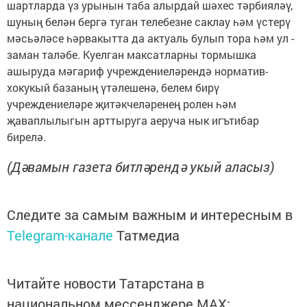
шартларда үз урынын таба алырдай шәхес тәрбияләү,
шуның белән бергә туган телебезне саклау һәм үстерү
мәсьәләсе һәрвакытта да актуаль булып тора һәм ул -
заман таләбе. Куелган максатларны тормышка
ашыруда мәгариф учреждениеләрендә норматив-
хокукый базаның үтәлешенә, белем бирү
учреждениеләре җитәкчеләренең ролен һәм
җаваплылыгын арттыруга аеруча нык игътибар
бирелә.
(Дәвамын газета битләрендә укый аласыз)
Следите за самым важным и интересным в
Telegram-канале
Татмедиа
Читайте новости Татарстана в
национальном мессенджере MАХ: