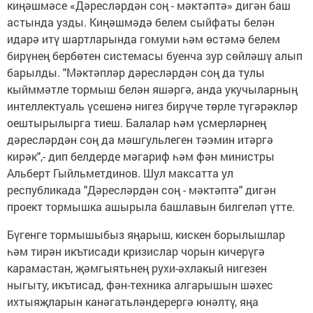
киңәшмәсе «Дәресләрдән соң - мәктәптә» дигән баш
астында узды. Киңәшмәдә белем сыйфаты белән
идарә итү шартларында гомуми һәм өстәмә белем
бирүнең бербөтен системасы буенча зур сөйләшү алып
барылды. "Мәктәпләр дәресләрдән соң да тулы
кыйммәтле тормыш белән яшәргә, анда укучыларның
интеллектуаль үсешенә нигез бирүче төрле түгәрәкләр
оештырылырга тиеш. Балалар һәм үсмерләрнең
дәресләрдән соң да мәшгульлеген тәэмин итәргә
кирәк",- дип белдерде мәгариф һәм фән министры
Альберт Гыйльметдинов. Шул максатта ул
республикада "Дәресләрдән соң - мәктәптә" дигән
проект тормышка ашырыла башлавын билгеләп үтте.
Бүгенге тормышыбыз яңарыш, кискен борылышлар
һәм тирән икътисади кризислар чорын кичерүгә
карамастан, җәмгыятьнең рухи-әхлакый нигезен
ныгыту, икътисад, фән-техника алгарышын шәхес
ихтыяҗларын канәгатьләндерергә юнәлтү, яңа