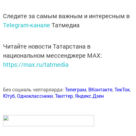
Следите за самым важным и интересным в
Telegram-канале
Татмедиа
Читайте новости Татарстана в
национальном мессенджере MАХ:
https://max.ru/tatmedia
Без социаль челтәрләрдә:
Телеграм
,
ВКонтакте
,
ТикТок
,
Ютуб
,
Одноклассники
,
Твиттер
,
Яндекс.Дзен