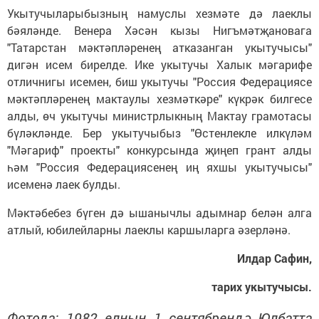
Укытучыларыбызның намуслы хезмәте дә лаеклы
бәяләнде. Венера Хәсән кызы Нигъмәтҗановага
"Татарстан мәктәпләренең атказанган укытучысы"
дигән исем бирелде. Ике укытучы Халык мәгарифе
отличнигы исемен, биш укытучы "Россия Федерациясе
мәктәпләренең мактаулы хезмәткәре" күкрәк билгесе
алды, өч укытучы министрлыкның Мактау грамотасы
бүләкләнде. Бер укытучыбыз "Өстенлекле илкүләм
"Мәгариф" проекты" конкурсында җиңеп грант алды
һәм "Россия Федерациясенең иң яхшы укытучысы"
исеменә лаек булды.
Мәктәбебез бүген дә ышанычлы адымнар белән алга
атлый, юбилейларны лаеклы каршыларга әзерләнә.
Илдар Сафин,
тарих укытучысы.
Фотода: 1982 елның 1 сентябрендә Юлбатта