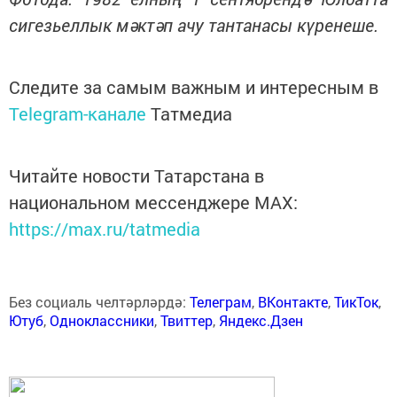
сигезьеллык мәктәп ачу тантанасы күренеше.
Следите за самым важным и интересным в
Telegram-канале
Татмедиа
Читайте новости Татарстана в
национальном мессенджере MАХ:
https://max.ru/tatmedia
Без социаль челтәрләрдә:
Телеграм
,
ВКонтакте
,
ТикТок
,
Ютуб
,
Одноклассники
,
Твиттер
,
Яндекс.Дзен