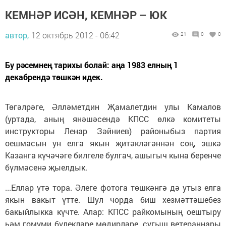
КЕМНӘР ИСӘН, КЕМНӘР – ЮК
автор,
12 октябрь 2012 - 06:42
21
0
0
Бу рәсемнең тарихы болай: аңа 1983 елның 1
декабрендә төшкән идек.
Төгәлрәге, Әлләметдин Җамалетдин улы Камалов
(уртада, аның янәшәсендә КПСС өлкә комитеты
инструкторы Ленар Зәйниев) районыбыз партия
оешмасын ун елга якын җитәкләгәннән соң, эшкә
Казанга күчәчәге билгеле булгач, ашыгыч кына беренче
бүлмәсенә җыелдык.
...Еллар үтә тора. Әлеге фотога төшкәнгә дә утыз елга
якын вакыт үтте. Шул чорда биш хезмәттәшебез
бакыйлыкка күчте. Алар: КПСС райкомының оештыру
һәм гомуми бүлекләре мөдирләре, сугыш ветераннары