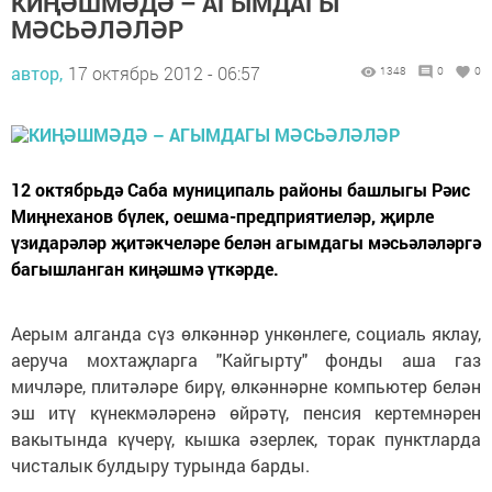
КИҢӘШМӘДӘ – АГЫМДАГЫ
МӘСЬӘЛӘЛӘР
автор,
17 октябрь 2012 - 06:57
1348
0
0
12 октябрьдә Саба муниципаль районы башлыгы Рәис
Миңнеханов бүлек, оешма-предприятиеләр, җирле
үзидарәләр җитәкчеләре белән агымдагы мәсьәләләргә
багышланган киңәшмә үткәрде.
Аерым алганда сүз өлкәннәр ункөнлеге, социаль яклау,
аеруча мохтаҗларга "Кайгырту" фонды аша газ
мичләре, плитәләре бирү, өлкәннәрне компьютер белән
эш итү күнекмәләренә өйрәтү, пенсия кертемнәрен
вакытында күчерү, кышка әзерлек, торак пунктларда
чисталык булдыру турында барды.