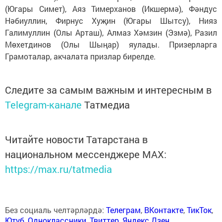
(Югары Симет), Аяз Тимерханов (Икшермә), Фәндус
Нәбиуллин, Фирнус Хуҗин (Югары Шытсу), Нияз
Галимуллин (Олы Арташ), Алмаз Хәмзин (Эзмә), Разил
Мөхетдинов (Олы Шыңар) яулады. Призерларга
Грамоталар, акчалата приз­лар бирелде.
Следите за самым важным и интересным в
Telegram-канале
Татмедиа
Читайте новости Татарстана в
национальном мессенджере MАХ:
https://max.ru/tatmedia
Без социаль челтәрләрдә:
Телеграм
,
ВКонтакте
,
ТикТок
,
Ютуб
,
Одноклассники
,
Твиттер
,
Яндекс.Дзен