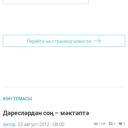
Перейти на страницу новости
КӨН ТЕМАСЫ
Дәресләрдән соң – мәктәптә
автор,
23 август 2012 - 06:00
1245
0
0