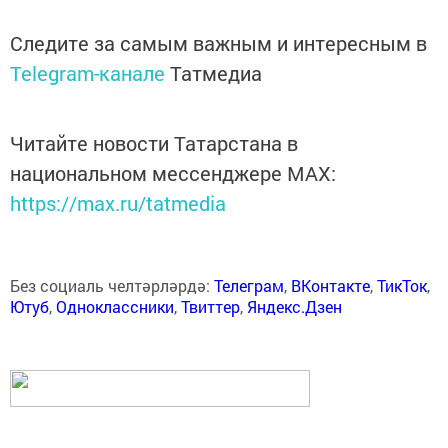
Следите за самым важным и интересным в
Telegram-канале
Татмедиа
Читайте новости Татарстана в
национальном мессенджере MАХ:
https://max.ru/tatmedia
Без социаль челтәрләрдә:
Телеграм
,
ВКонтакте
,
ТикТок
,
Ютуб
,
Одноклассники
,
Твиттер
,
Яндекс.Дзен