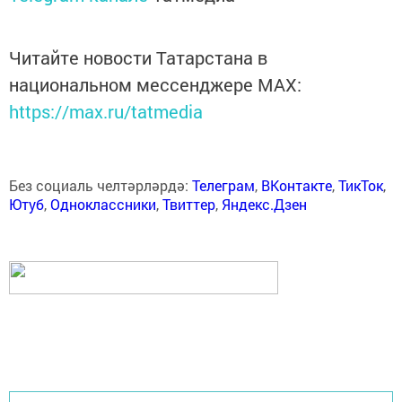
Читайте новости Татарстана в
национальном мессенджере MАХ:
https://max.ru/tatmedia
Без социаль челтәрләрдә:
Телеграм
,
ВКонтакте
,
ТикТок
,
Ютуб
,
Одноклассники
,
Твиттер
,
Яндекс.Дзен