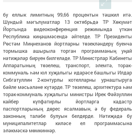
бу еллык лимитның 99,66 процентын тәшкил итә.
Шундый мәгълүматлар 13 октябрьдә ТР Хөкүмәт
Йортында видеоконференция режимында үткән
Республика киңәшмәсендә әйтелде. ТР Президенты
Рөстәм Миңнеханов йортларны төзекләндерү буенча
тормышка ашырыла торган программаның уңай
нәтиҗәләр бирүен билгеләде. ТР Министрлар Кабинеты
Аппаратының төзелеш, транспорт, элемтә, торак-
коммуналь һәм юл хуҗалыгы идарәсе башлыгы Илдар
Сибгатуллин 2-контурлы котелларны урнаштыруга
бәйле мәсьәләне күтәрде. ТР төзелеш, архитектура һәм
торак-коммуналь хуҗалыгы министры Ирек Фәйзуллин
кайбер күпфатирлы йортларга кадастр
паспортларының дөрес ясалмавын, ә бу федераль
законның таләбе булуын белдерде. Нәтиҗәдә бу
муниципалитетлар киләсе ел программасына
эләкмәскә мөмкиннәр.