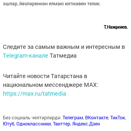
эшләр, йөзләреннән елмаю китмәвен телик.
Т.Нәҗмиев.
Следите за самым важным и интересным в
Telegram-канале
Татмедиа
Читайте новости Татарстана в
национальном мессенджере MАХ:
https://max.ru/tatmedia
Без социаль челтәрләрдә:
Телеграм
,
ВКонтакте
,
ТикТок
,
Ютуб
,
Одноклассники
,
Твиттер
,
Яндекс.Дзен