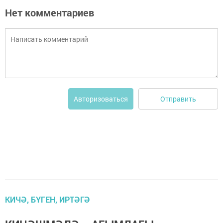
Нет комментариев
Отправить
Авторизоваться
КИЧӘ, БҮГЕН, ИРТӘГӘ