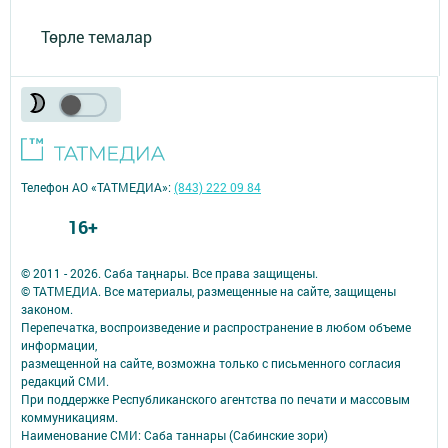
Төрле темалар
Телефон АО «ТАТМЕДИА»:
(843) 222 09 84
16+
© 2011 - 2026. Саба таңнары. Все права защищены.
© ТАТМЕДИА. Все материалы, размещенные на сайте, защищены
законом.
Перепечатка, воспроизведение и распространение в любом объеме
информации,
размещенной на сайте, возможна только с письменного согласия
редакций СМИ.
При поддержке Республиканского агентства по печати и массовым
коммуникациям.
Наименование СМИ: Саба таннары (Сабинские зори)