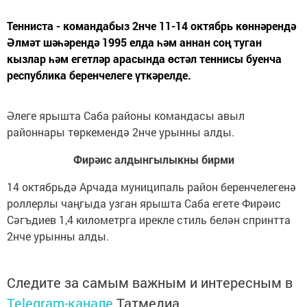
Тенниста - командабыз 2нче 11-14 октябрь көннәрендә
Әлмәт шәһәрендә 1995 елда һәм аннан соң туган
кызлар һәм егетләр арасында өстәл теннисы буенча
республика беренчелеге үткәрелде.
Әлеге ярышта Саба районы командасы авыл
районнары төркемендә 2нче урынны алды.
Фирәис алдынгылыкны бирми
14 октябрьдә Арчада муниципаль район берен­челегенә
роллерлы чаңгыда узган ярышта Саба егете Фирәис
Сәгъдиев 1,4 километрга ирек­ле стиль белән спринтта
2нче урынны алды.
Следите за самым важным и интересным в
Telegram-канале
Татмедиа