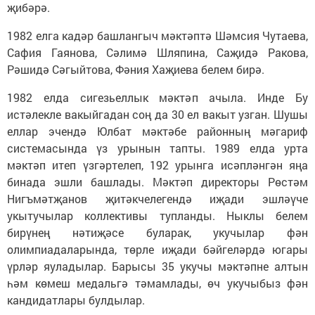
җибәрә.
1982 елга кадәр башлангыч мәктәптә Шәмсия Чутаева,
Сафия Гаянова, Сәлимә Шляпина, Саҗидә Ракова,
Рәшидә Сәгыйтова, Фәния Хаҗиева белем бирә.
1982 елда сигезьеллык мәктәп ачыла. Инде Бу
истәлекле вакыйгадан соң да 30 ел вакыт узган. Шушы
еллар эчендә Юлбат мәктәбе районның мәгариф
системасында үз урынын тапты. 1989 елда урта
мәктәп итеп үзгәртелеп, 192 урынга исәпләнгән яңа
бинада эшли башлады. Мәктәп директоры Рөстәм
Нигъмәтҗанов җитәкчелегендә иҗади эшләүче
укытучылар коллективы тупланды. Ныклы белем
бирүнең нәтиҗәсе буларак, укучылар фән
олимпиадаларында, төрле иҗади бәйгеләрдә югары
үрләр яуладылар. Барысы 35 укучы мәктәпне алтын
һәм көмеш медальгә тәмамлады, өч укучыбыз фән
кандидатлары булдылар.