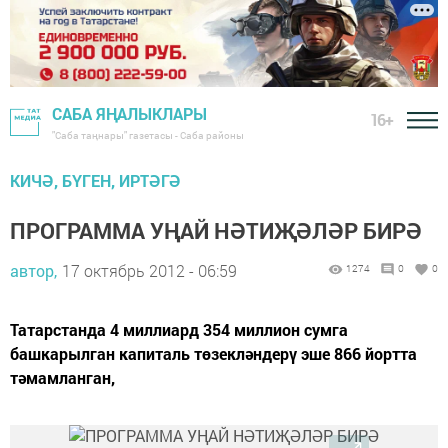
САБА ЯҢАЛЫКЛАРЫ
16+
"Саба таңнары" газетасы - Саба районы
КИЧӘ, БҮГЕН, ИРТӘГӘ
ПРОГРАММА УҢАЙ НӘТИҖӘЛӘР БИРӘ
автор,
17 октябрь 2012 - 06:59
1274
0
0
Татарстанда 4 миллиард 354 миллион сумга
башкарылган капиталь төзекләндерү эше 866 йортта
тәмамланган,