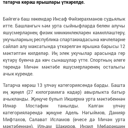
татарча көрәш ярышлары үткәрелде.
Бәйгегә баш хөкемдар Инсаф Фәйзерахманов судья­лык
итте. Башлангыч һәм урта сыйныфларда белем алучы
яшүсмерләрнең физик мөмкинлекләрен камилләштерү,
укучыларның республика спартакиадасына көчлеләрне
сайлап алу максатында үткәрелгән ярышка барысы 12
мәктәптән килделәр. Иң элек укучылар арасында гер
күтәрү буенча да көч сынашулар үтте. Спортның әлеге
төрендә Мичән мәктәбе яшүсмерләренең осталыгы
ачык күренде.
Татарча көрәш 13 үлчәү категориясендә барды. Башта
иң җиңел (27 килограммга кадәр) авырлыкта батыр
ачыкланды. Җиңүче булып Икшермә урта мәктәбеннән
Илнар Мостафин танылды. Калган үлчәү
категорияләрендә җиңүне Адель Нәгыймов, Данияр
Мифтахов, Салават Исламов (өчесе дә Мичән урта
мәктәбеннән), Илһам Шакиров, Инзил Мөбарәкшин