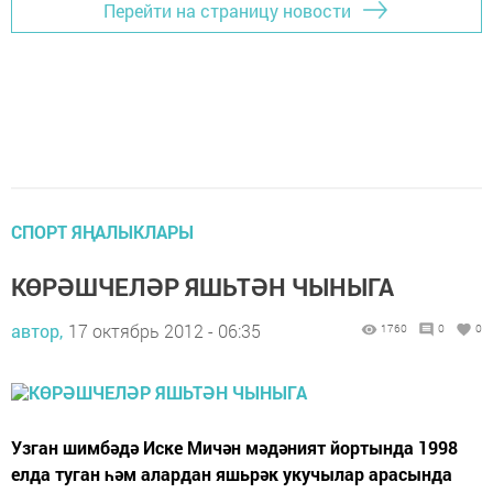
Перейти на страницу новости
СПОРТ ЯҢАЛЫКЛАРЫ
КӨРӘШЧЕЛӘР ЯШЬТӘН ЧЫНЫГА
автор,
17 октябрь 2012 - 06:35
1760
0
0
Узган шимбәдә Иске Мичән мәдәният йортында 1998
елда туган һәм алардан яшьрәк укучылар арасында