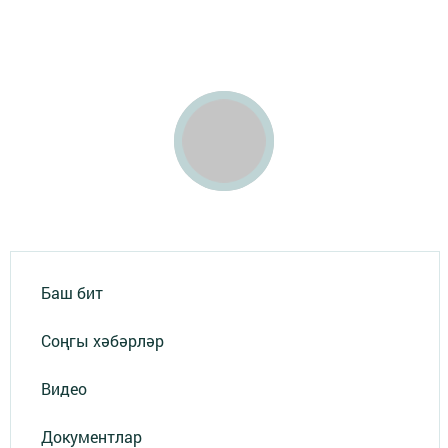
Баш бит
Соңгы хәбәрләр
Видео
Документлар