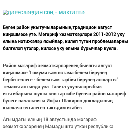
Бүген район укытучыларының традицион август
киңәшмәсе үтә. Мәгариф хезмәткәрләре 2011-2012 уку
елына нәтижәләр ясыйлар, килеп туган проблемаларны
билгеләп үтәләр, киләсе уку елына бурычлар куела.
Район мәгариф хезмәткәрләренең быелгы август
киңәшмәсе "Гомуми һәм өстәмә белем бирүнең
бербөтенлеге - белем һәм тәрбия бирүнең алшарты"
темасы астында уза. Газета укучыларыбыз
игътибарына шушы көн тәртибе буенча район мәгариф
бүлеге начальнигы Илфат Шакиров докладының
кыскача эчтәлеген тәкъдим итәбез.
Агымдагы елның 18 августында мәгариф
хезмәткәрләренең Мамадышта үткән республика