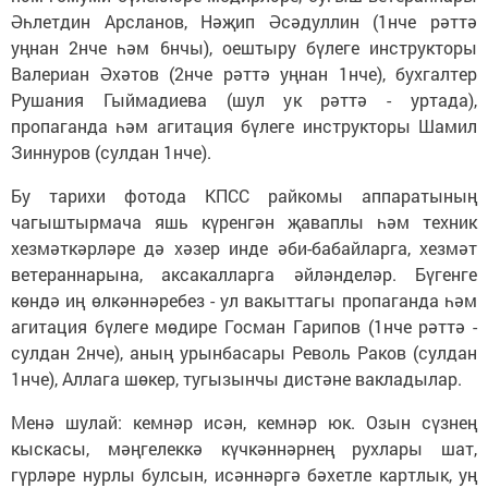
Әһлетдин Арсланов, Нәҗип Әсәдуллин (1нче рәттә
уңнан 2нче һәм 6нчы), оештыру бүлеге инструкторы
Валериан Әхәтов (2нче рәттә уңнан 1нче), бухгалтер
Рушания Гыймадиева (шул ук рәттә - уртада),
пропаганда һәм агитация бүлеге инструкторы Шамил
Зиннуров (сулдан 1нче).
Бу тарихи фотода КПСС райкомы аппаратының
чагыштырмача яшь күренгән җаваплы һәм техник
хезмәткәрләре дә хәзер инде әби-бабайларга, хезмәт
ветераннарына, аксакалларга әйләнделәр. Бүгенге
көндә иң өлкәннәребез - ул вакыттагы пропаганда һәм
агитация бүлеге мөдире Госман Гарипов (1нче рәттә -
сулдан 2нче), аның урынбасары Револь Раков (сулдан
1нче), Аллага шөкер, тугызынчы дистәне вакладылар.
Менә шулай: кемнәр исән, кемнәр юк. Озын сүзнең
кыскасы, мәңгелеккә күчкәннәрнең рухлары шат,
гүрләре нурлы булсын, исәннәргә бәхетле картлык, уң