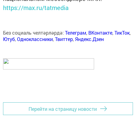
https://max.ru/tatmedia
Без социаль челтәрләрдә:
Телеграм
,
ВКонтакте
,
ТикТок
,
Ютуб
,
Одноклассники
,
Твиттер
,
Яндекс.Дзен
Перейти на страницу новости