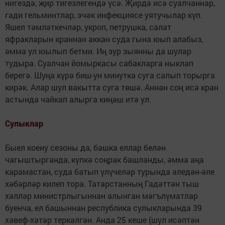
нигездә, җир тигезлегендә үсә. Җирдә исә суалчаннар,
гади гельминтлар, эчәк инфекциясе уятучылар күп.
Яшел тәмләткечләр, укроп, петрушка, салат
яфракларын краннан аккан суда гына юып алабыз,
әмма ул юылып бетми. Иң зур зыянны да шулар
тудыра. Суалчан йомыркасы сабакларга ныклап
берегә. Шуңа күрә биш-ун минутка суга салып торырга
кирәк. Алар шул вакытта суга төшә. Аннан соң исә кран
астында чайкап алыр­га киңәш итә ул.
Сулыклар
Быел коену сезоны да, башка еллар белән
чагыштырганда, күпкә соңрак башланды, әмма аңа
карамастан, суда батып үлүчеләр турында әледән-әле
хәбәрләр килеп тора. Татарстанның Гадәттән тыш
хәлләр министрлыгыннан алынган мәгълүматлар
буенча, ел башыннан рес­публика сулыкларында 39
хәвеф-хәтәр теркәлгән. Анда 25 кеше (шул исәптән