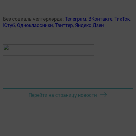
Без социаль челтәрләрдә:
Телеграм
,
ВКонтакте
,
ТикТок
,
Ютуб
,
Одноклассники
,
Твиттер
,
Яндекс.Дзен
Перейти на страницу новости