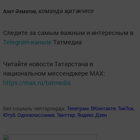
команда җитәкчесе
Азат Әхмәтов,
Следите за самым важным и интересным в
Telegram-канале
Татмедиа
Читайте новости Татарстана в
национальном мессенджере MАХ:
https://max.ru/tatmedia
Без социаль челтәрләрдә:
Телеграм
,
ВКонтакте
,
ТикТок
,
Ютуб
,
Одноклассники
,
Твиттер
,
Яндекс.Дзен