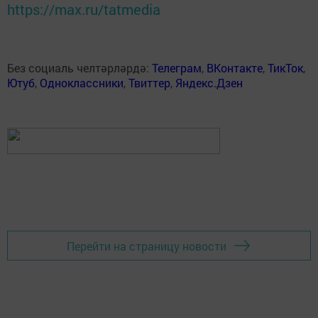
https://max.ru/tatmedia
Без социаль челтәрләрдә:
Телеграм
,
ВКонтакте
,
ТикТок
,
Ютуб
,
Одноклассники
,
Твиттер
,
Яндекс.Дзен
Перейти на страницу новости