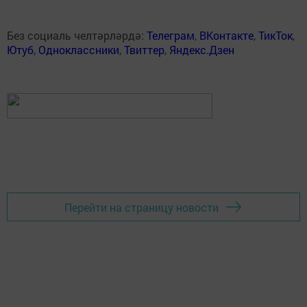
Без социаль челтәрләрдә:
Телеграм
,
ВКонтакте
,
ТикТок
,
Ютуб
,
Одноклассники
,
Твиттер
,
Яндекс.Дзен
Перейти на страницу новости