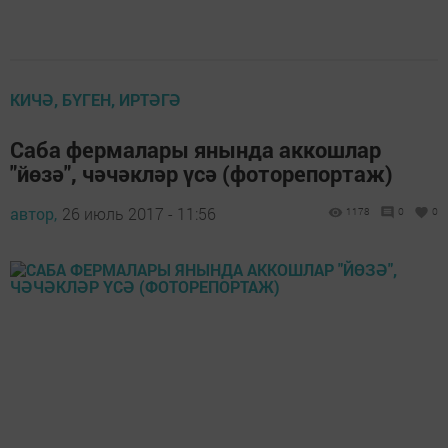
КИЧӘ, БҮГЕН, ИРТӘГӘ
Саба фермалары янында аккошлар
"йөзә", чәчәкләр үсә (фоторепортаж)
автор,
26 июль 2017 - 11:56
1178
0
0