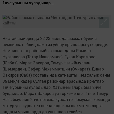
1нче урынны яуладылар....
Чистай шәһәрендә 22-23 июльдә шахмат буенча
чемпионат - блиц һәм тиз уйнау ярышлары үткәрелде.
Чемпионатта районыбыз командасы Рамилә
Нургалиева (Татар Икшермәсе), Гүзәл Кәримова
(Юлбат), Марат Закиров, Тимур Нәгыймуллин
(Шәмәрдән), Зөфәр Мөхәммәтшин (Өчнарат), Динар
Закиров (Саба) составында катнашты һәм халык саны
35 меңгә кадәр булган районнар арасында ир-атлар
1нче урынны яуладылар. Хатын-кызларыбыз 2нче
булдылар. Марат Закиров үз төркемендә - 1нче, Тимур
Нәгыймуллин 2нче нәтиҗә күрсәтте. Гомумән, команда
матур уен күрсәтеп сөендерде һәм шахматчыларга
алдагы ярышларда да уңышлар телибез.