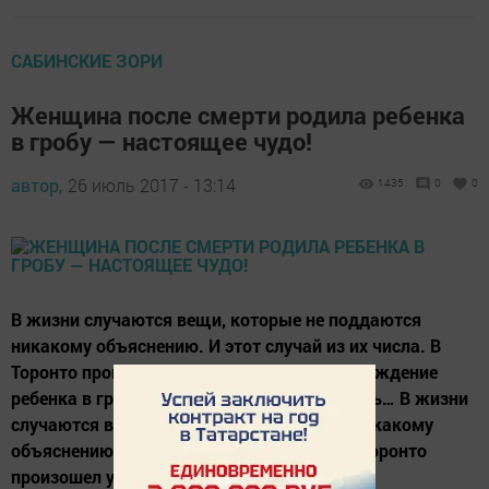
САБИНСКИЕ ЗОРИ
Женщина после смерти родила ребенка
в гробу — настоящее чудо!
автор,
26 июль 2017 - 13:14
1435
0
0
В жизни случаются вещи, которые не поддаются
никакому объяснению. И этот случай из их числа. В
Торонто произошел уникальный случай - рождение
ребенка в гробу. Этот случай нельзя назвать… В жизни
случаются вещи, которые не поддаются никакому
объяснению. И этот случай из их числа. В Торонто
произошел уникальный случай -...