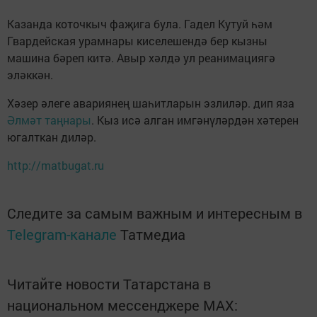
Казанда коточкыч фаҗига була. Гадел Кутуй һәм
Гвардейская урамнары киселешендә бер кызны
машина бәреп китә. Авыр хәлдә ул реанимациягә
эләккән.
Хәзер әлеге авариянең шаһитларын эзлиләр. дип яза
Әлмәт таңнары
. Кыз исә алган имгәнүләрдән хәтерен
югалткан диләр.
http://matbugat.ru
Следите за самым важным и интересным в
Telegram-канале
Татмедиа
Читайте новости Татарстана в
национальном мессенджере MАХ: