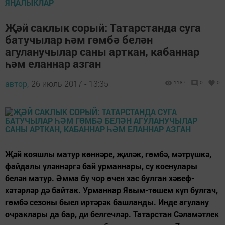
ЯҢАЛЫКЛАР
Җәй саклык сорый: Татарстанда суга
батучылар һәм гөмбә белән
агуланучылар саны арткан, кабаннар
һәм еланнар азган
автор,
26 июль 2017 - 13:35
1187
0
0
Җәй кояшлы матур көннәре, җиләк, гөмбә, мәтрүшкә,
файдалы үләннәргә бай урманнары, су коенулары
белән матур. Әмма бу чор өчен хас булган хәвеф-
хәтәрләр дә байтак. Урманнар Явым-төшем күп булгач,
гөмбә сезоны быел иртәрәк башланды. Инде агулану
очраклары да бар, ди белгечләр. Татарстан Сәламәтлек