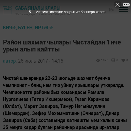
САБА ЯҢАЛЫКЛАРЫ
16+
4
Автоматическое закрытие баннера через
"Саба таңнары" газетасы - Саба районы
КИЧӘ, БҮГЕН, ИРТӘГӘ
Район шахматчылары Чистайдан 1нче
урын алып кайтты
автор,
26 июль 2017 - 14:16
1097
0
0
Чистай шәһәрендә 22-23 июльдә шахмат буенча
чемпионат - блиц һәм тиз уйнау ярышлары үткәрелде.
Чемпионатта районыбыз командасы Рамилә
Нургалиева (Татар Икшермәсе), Гүзәл Кәримова
(Юлбат), Марат Закиров, Тимур Нәгыймуллин
(Шәмәрдән), Зөфәр Мөхәммәтшин (Өчнарат), Динар
Закиров (Саба) составында катнашты һәм халык саны
35 меңгә кадәр булган районнар арасында ир-атлар