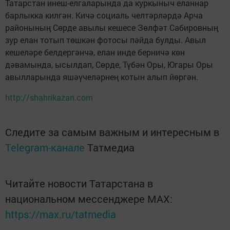
Татарстан инеш-елгаларында да куркыныч еланнар
барлыкка килгән. Кичә социаль челтәрләрдә Арча
районының Сөрде авылы кешесе Зөлфәт Сабировның
зур елан тотып төшкән фотосы пәйда булды. Авыл
кешеләре белдергәнчә, елан инде берничә көн
дәвамында, ысылдап, Сөрде, Түбән Оры, Югары Оры
авылларында яшәүчеләрнең котын алып йөргән.
http://shahrikazan.com
Следите за самым важным и интересным в
Telegram-канале
Татмедиа
Читайте новости Татарстана в
национальном мессенджере MАХ:
https://max.ru/tatmedia