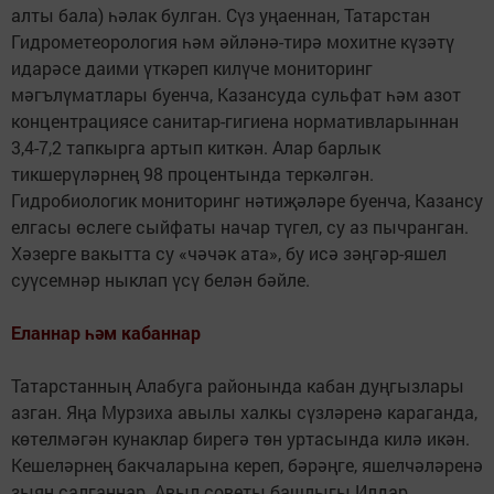
алты бала) һәлак булган. Сүз уңаеннан, Татарстан
Гидрометеорология һәм әйләнә-тирә мохитне күзәтү
идарәсе даими үткәреп килүче мониторинг
мәгълүматлары буенча, Казансуда сульфат һәм азот
концентрациясе санитар-гигиена нормативларыннан
3,4-7,2 тапкырга артып киткән. Алар барлык
тикшерүләрнең 98 процентында теркәлгән.
Гидробиологик мониторинг нәтиҗәләре буенча, Казансу
елгасы өслеге сыйфаты начар түгел, су аз пычранган.
Хәзерге вакытта су «чәчәк ата», бу исә зәңгәр-яшел
суүсемнәр ныклап үсү белән бәйле.
Еланнар һәм кабаннар
Татарстанның Алабуга районында кабан дуңгызлары
азган. Яңа Мурзиха авылы халкы сүзләренә караганда,
көтелмәгән кунаклар бирегә төн уртасында килә икән.
Кешеләрнең бакчаларына кереп, бәрәңге, яшелчәләренә
зыян салганнар. Авыл советы башлыгы Илдар