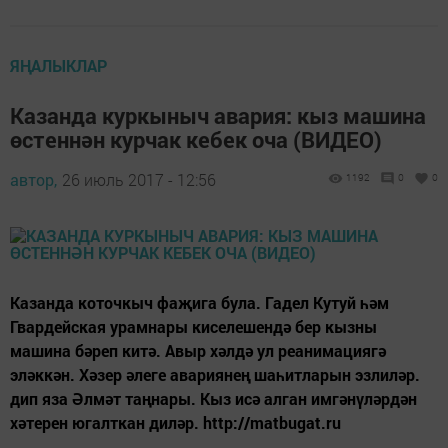
ЯҢАЛЫКЛАР
Казанда куркыныч авария: кыз машина
өстеннән курчак кебек оча (ВИДЕО)
автор,
26 июль 2017 - 12:56
1192
0
0
Казанда коточкыч фаҗига була. Гадел Кутуй һәм
Гвардейская урамнары киселешендә бер кызны
машина бәреп китә. Авыр хәлдә ул реанимациягә
эләккән. Хәзер әлеге авариянең шаһитларын эзлиләр.
дип яза Әлмәт таңнары. Кыз исә алган имгәнүләрдән
хәтерен югалткан диләр. http://matbugat.ru