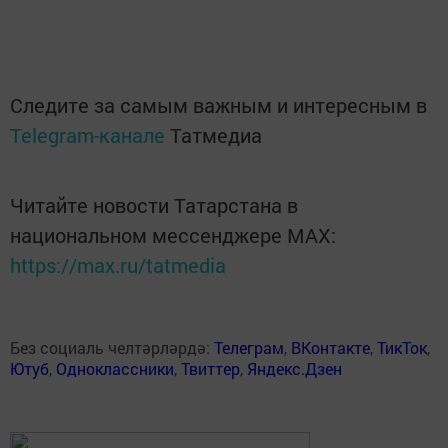
Следите за самым важным и интересным в
Telegram-канале
Татмедиа
Читайте новости Татарстана в
национальном мессенджере MАХ:
https://max.ru/tatmedia
Без социаль челтәрләрдә:
Телеграм
,
ВКонтакте
,
ТикТок
,
Ютуб
,
Одноклассники
,
Твиттер
,
Яндекс.Дзен