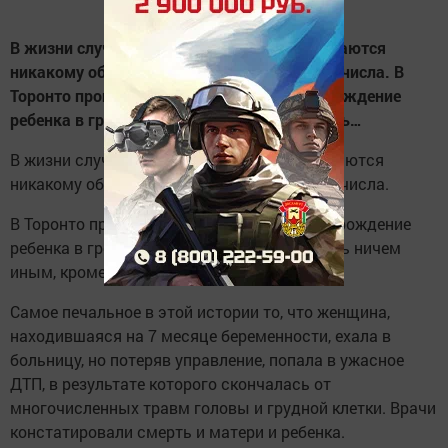
В жизни случаются вещи, которые не поддаются
никакому объяснению. И этот случай из их числа. В
Торонто произошел уникальный случай - рождение
ребенка в гробу. Этот случай нельзя назвать…
В жизни случаются вещи, которые не поддаются
никакому объяснению. И этот случай из их числа.
В Торонто произошел уникальный случай - рождение
ребенка в гробу. Этот случай нельзя назвать ничем
иным, кроме как чудом.
Самое печальное в этой истории то, что женщина,
находившаяся на 7 месяце беременности, ехала в
больницу, но потеряв управление, попала в ужасное
ДТП, в результате которого скончалась от
многочисленных травм головы и грудной клетки. Врачи
констатировали смерть и матери и ребенка.