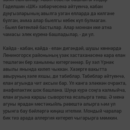
Гаделшин «ШК» хәбәрчесенә әйтүенчә, кабан
дуңгызларының авылга узган елларда да килгәне
булган, әмма алар быелгы кебек күп булмаган.
- Быел бөтенләй бастылар. Алар моннан ике атна
чамасы элек күренә башладылар, - ди ул.
Кайда - кабан, кайда - елан дигәндәй, шушы көннәрдә
Лениногорск районының үзәк хастаханәсенә кара елан
тешләгән бер ханымны китергәннәр. Бу хәл Үрнәк
авылы янында килеп чыккан. Хәзерге вакытта
авыруның хәле яхшы, ди табиблар. Табиблар әйтүенчә,
елан агуында чит аксым бар. Ул канга эләккән очракта,
анафилактик шок башлана. Шуңа күрә соңга калмыйча,
елан агуына каршы сыворотка ясалырга тиеш. Ә менә
агуны ярадан мөстәкыйль рәвештә алырга һәм ул
урынга бау бәйләргә киңәш ителми. Мондый чаралар
бик тиз арада аллергия китереп чыгарырга мөмкин.