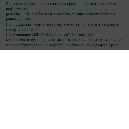
Перепечатка, воспроизведение и распространение в любом объеме
информации,
размещенной на сайте, возможна только с письменного согласия
редакций СМИ.
При поддержке Республиканского агентства по печати и массовым
коммуникациям.
Наименование СМИ: Саба таннары (Сабинские зори)
№ записи о регистрации СМИ, дата: ЭЛ № ФС 77 - 90147 от 07.10.2025
СМИ зарегистрированно Федеральной службой по надзору в сфере
связи,
информационных технологий и массовых коммуникаций
ФИО главного редактора: Исмагилов Рустем Габдерауфович
Адрес редакции: 422060, Российская Федерация, Республика
Татарстан, Сабинский муниципальный район, п.г.т. Богатые Сабы, ул.
Тукая, д. 95
Телефон редакции: (84362) 2-30-58
Электронная почта: saba-tannary@tatmedia.com
Почта филиала для сообщений о фактах коррупции: saba-
tannary@tatmedia.com
Учредитель СМИ: АО «ТАТМЕДИА»
Антикоррупционная политика
АО «ТАТМЕДИА» использует «cookie»
для персонализации сервисов и
удобства пользователей сайтом.
Использование «cookie» можно отменить в настройках браузера.