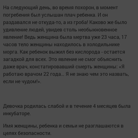
На следующий день, во время похорон, в момент
погребения был услышан плач ребенка. И он
раздавался не откуда-то, а из гроба! Каково же было
удивление людей, увидев столь необыкновенное
явление! Ведь женщина была мертва уже 23 часа, 17
часов тело женщины находилось в холодильнике
морга. Как ребенок выжил без кислорода - остается
загадкой для всех. Это явление не смог объяснить
даже врач, констатировавший смерть женщины: «Я
работаю врачом 22 года… Я не знаю чем это назвать,
если не чудом!».
Девочка родилась слабой и в течение 4 месяцев была
инкубаторе.
Имя женщины, ребенка и семьи не разглашаются в
целях безопасности.