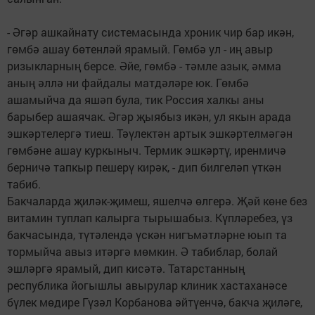
- Әгәр ашкайнату системасында хроник чир бар икән,
гөмбә ашау бөтенләй ярамый. Гөмбә ул - иң авыр
ризыкларның берсе. Әйе, гөмбә - тәмле азык, әмма
аның әллә ни файдалы матдәләре юк. Гөмбә
ашамыйча да яшәп була, тик Россия халкы аны
барыбер ашаячак. Әгәр җыябыз икән, ул якын арада
эшкәртелергә тиеш. Тәүлектән артык эшкәртелмәгән
гөмбәне ашау куркыныч. Термик эшкәртү, иренмичә
берничә тапкыр пешерү кирәк, - дип билгеләп үткән
табиб.
Бакчаларда җиләк-җимеш, яшелчә өлгерә. Җәй көне без
витамин туплап калырга тырышабыз. Күпләребез, үз
бакчасында, түтәлендә үскән нигъмәтләрне юып та
тормыйча авыз итәргә мөмкин. Ә табиблар, болай
эшләргә ярамый, дип кисәтә. Татарстанның
республика йогышлы авырулар клиник хастаханәсе
бүлек мөдире Гүзәл Корбанова әйтүенчә, бакча җиләге,