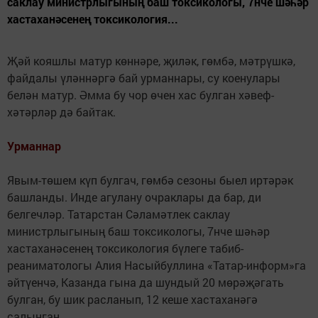
саклау министрлыгының баш токсикологы, 7нче шәһәр
хастаханәсенең токсикология...
Җәй кояшлы матур көннәре, җиләк, гөмбә, мәтрүшкә,
файдалы үләннәргә бай урманнары, су коенулары
белән матур. Әмма бу чор өчен хас булган хәвеф-
хәтәрләр дә байтак.
Урманнар
Явым-төшем күп булгач, гөмбә сезоны быел иртәрәк
башланды. Инде агулану очраклары да бар, ди
белгечләр. Татарстан Сәламәтлек саклау
министрлыгының баш токсикологы, 7нче шәһәр
хастаханәсенең токсикология бүлеге табиб-
реаниматологы Алия Насыйбуллина «Татар-информ»га
әйтүенчә, Казанда гына да шундый 20 мөрәҗәгать
булган, бу шик расланып, 12 кеше хастаханәгә
салынган.