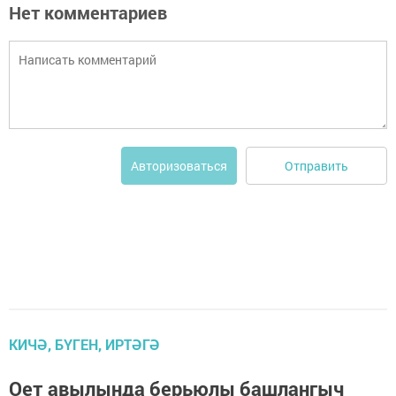
Нет комментариев
Отправить
Авторизоваться
КИЧӘ, БҮГЕН, ИРТӘГӘ
Оет авылында берьюлы башлангыч