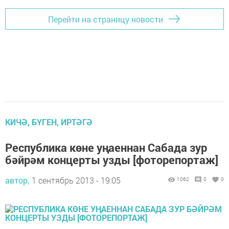
Перейти на страницу новости
КИЧӘ, БҮГЕН, ИРТӘГӘ
Республика көне уңаеннан Сабада зур
бәйрәм концерты узды [фоторепортаж]
автор,
1 сентябрь 2013 - 19:05
1062
0
0