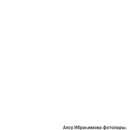
Алсу Ибраһимова фотолары.