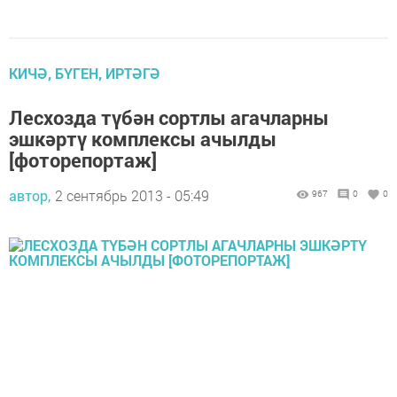
КИЧӘ, БҮГЕН, ИРТӘГӘ
Лесхозда түбән сортлы агачларны
эшкәртү комплексы ачылды
[фоторепортаж]
автор,
2 сентябрь 2013 - 05:49
967
0
0