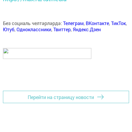
Без социаль челтәрләрдә:
Телеграм
,
ВКонтакте
,
ТикТок
,
Ютуб
,
Одноклассники
,
Твиттер
,
Яндекс.Дзен
Перейти на страницу новости