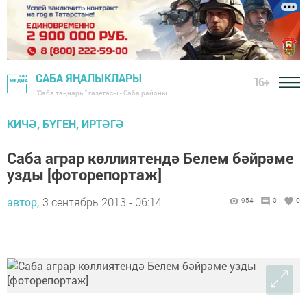
САБА ЯҢАЛЫКЛАРЫ
16+
"Саба таңнары" газетасы - Саба районы
КИЧӘ, БҮГЕН, ИРТӘГӘ
Саба аграр көллиятендә Белем бәйрәме
узды [фоторепортаж]
автор,
3 сентябрь 2013 - 06:14
954
0
0