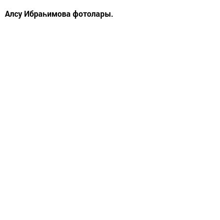
Алсу Ибраһимова фотолары.