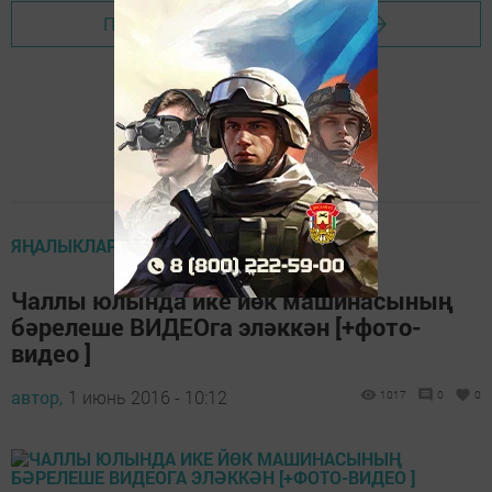
Перейти на страницу новости
ЯҢАЛЫКЛАР
Чаллы юлында ике йөк машинасының
бәрелеше ВИДЕОга эләккән [+фото-
видео ]
автор,
1 июнь 2016 - 10:12
1017
0
0