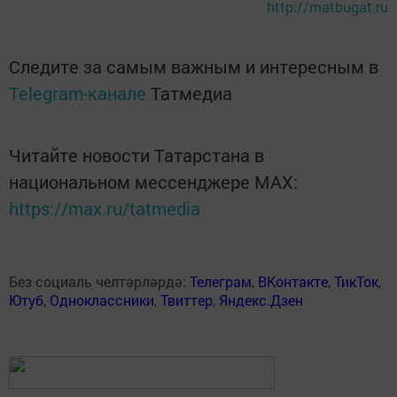
http://matbugat.ru
Следите за самым важным и интересным в
Telegram-канале
Татмедиа
Читайте новости Татарстана в
национальном мессенджере MАХ:
https://max.ru/tatmedia
Без социаль челтәрләрдә:
Телеграм
,
ВКонтакте
,
ТикТок
,
Ютуб
,
Одноклассники
,
Твиттер
,
Яндекс.Дзен