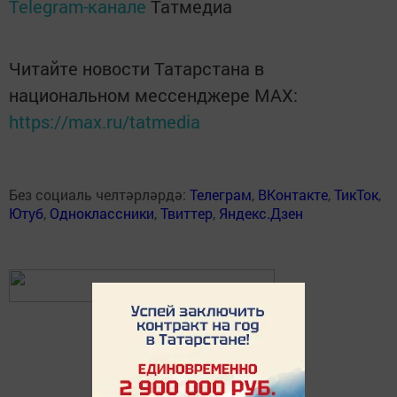
Telegram-канале
Татмедиа
Читайте новости Татарстана в
национальном мессенджере MАХ:
https://max.ru/tatmedia
Без социаль челтәрләрдә:
Телеграм
,
ВКонтакте
,
ТикТок
,
Ютуб
,
Одноклассники
,
Твиттер
,
Яндекс.Дзен