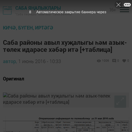
САБА ЯҢАЛЫКЛАРЫ
16+
7
Автоматическое закрытие баннера через
"Саба таңнары" газетасы - Саба районы
КИЧӘ, БҮГЕН, ИРТӘГӘ
Саба районы авыл хуҗалыгы һәм азык-
төлек идарәсе хәбәр итә [+таблица]
автор,
1 июнь 2016 - 10:33
1006
0
0
Оригинал