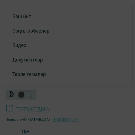
Баш бит
Соңгы хәбәрләр
Видео
Документлар
Төрле темалар
Телефон АО «ТАТМЕДИА»:
(843) 222 09 84
16+