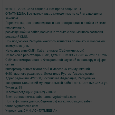
© 2011 - 2026. Саба таңнары. Все права защищены.
© ТАТМЕДИА. Все материалы, размещенные на сайте, защищены
законом.
Перепечатка, воспроизведение и распространение в любом объеме
информации,
размещенной на сайте, возможна только с письменного согласия
редакций СМИ.
При поддержке Республиканского агентства по печати и массовым
коммуникациям.
Наименование СМИ: Саба таннары (Сабинские зори)
№ записи о регистрации СМИ, дата: ЭЛ № ФС 77 - 90147 от 07.10.2025
СМИ зарегистрированно Федеральной службой по надзору в сфере
связи,
информационных технологий и массовых коммуникаций
ФИО главного редактора: Исмагилов Рустем Габдерауфович
Адрес редакции: 422060, Российская Федерация, Республика
Татарстан, Сабинский муниципальный район, п.г.т. Богатые Сабы, ул.
Тукая, д. 95
Телефон редакции: (84362) 2-30-58
Электронная почта: saba-tannary@tatmedia.com
Почта филиала для сообщений о фактах коррупции: saba-
tannary@tatmedia.com
Учредитель СМИ: АО «ТАТМЕДИА»