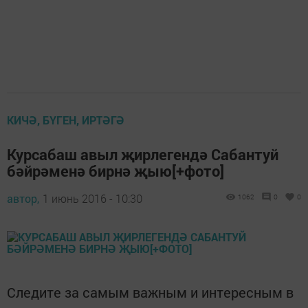
КИЧӘ, БҮГЕН, ИРТӘГӘ
Курсабаш авыл җирлегендә Сабантуй
бәйрәменә бирнә җыю[+фото]
автор,
1 июнь 2016 - 10:30
1062
0
0
Следите за самым важным и интересным в