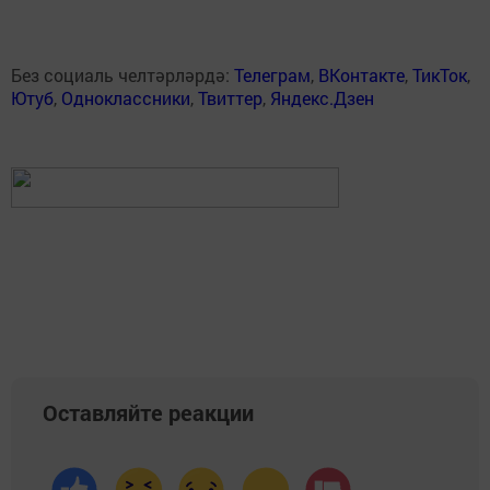
Без социаль челтәрләрдә:
Телеграм
,
ВКонтакте
,
ТикТок
,
Ютуб
,
Одноклассники
,
Твиттер
,
Яндекс.Дзен
Оставляйте реакции