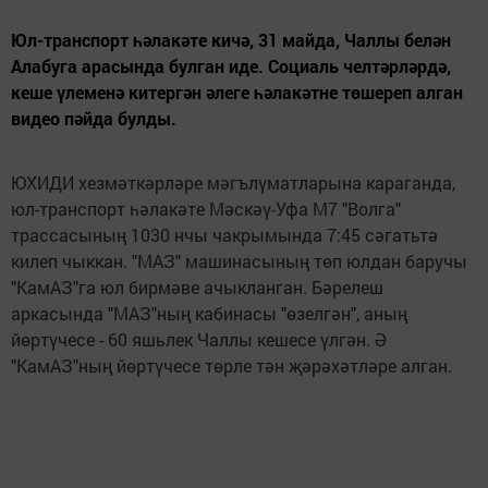
Юл-транспорт һәлакәте кичә, 31 майда, Чаллы белән
Алабуга арасында булган иде. Социаль челтәрләрдә,
кеше үлеменә китергән әлеге һәлакәтне төшереп алган
видео пәйда булды.
ЮХИДИ хезмәткәрләре мәгълүматларына караганда,
юл-транспорт һәлакәте Мәскәү-Уфа М7 "Волга"
трассасының 1030 нчы чакрымында 7:45 сәгатьтә
килеп чыккан. "МАЗ" машинасының төп юлдан баручы
"КамАЗ"га юл бирмәве ачыкланган. Бәрелеш
аркасында "МАЗ"ның кабинасы "өзелгән", аның
йөртүчесе - 60 яшьлек Чаллы кешесе үлгән. Ә
"КамАЗ"ның йөртүчесе төрле тән җәрәхәтләре алган.