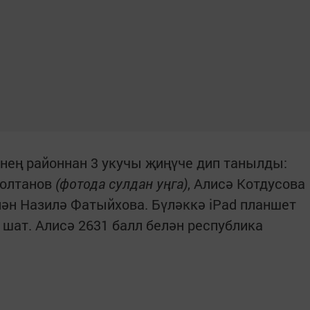
знең районнан 3 укучы җиңүче дип танылды:
Солтанов
(фотода сулдан уңга)
, Алисә Котдусова
ән Назилә Фатыйхова. Бүләккә iPad планшет
 шат. Алисә 2631 балл белән республика