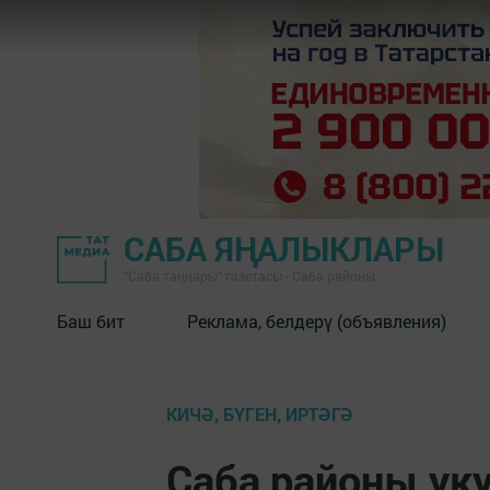
САБА ЯҢАЛЫКЛАРЫ
"Саба таңнары" газетасы - Саба районы
Баш бит
Реклама, белдерү (объявления)
КИЧӘ, БҮГЕН, ИРТӘГӘ
Саба районы ук