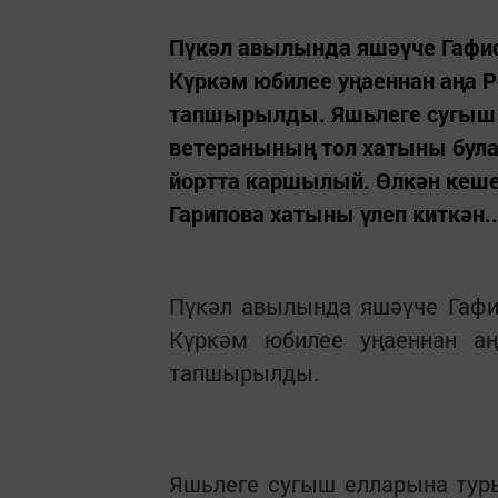
Пүкәл авылында яшәүче Гафиф
Күркәм юбилее уңаеннан аңа 
тапшырылды. Яшьлеге сугыш е
ветеранының тол хатыны булар
йортта каршылый. Өлкән кеше
Гарипова хатыны үлеп киткән..
Пүкәл авылында яшәүче Гафи
Күркәм юбилее уңаеннан а
тапшырылды.
Яшьлеге сугыш елларына тур