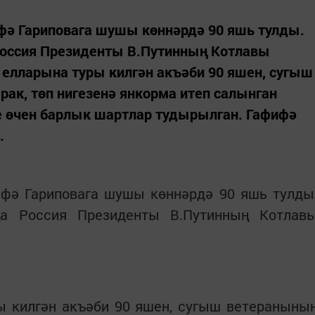
ә Гариповага шушы көннәрдә 90 яшь тулды.
Россия Президенты В.Путинның Котлавы
лларына туры килгән акъәби 90 яшен, сугыш
ак, төп нигезенә янкорма итеп салынган
 өчен барлык шартлар тудырылган. Гафифә
.
фә Гариповага шушы көннәрдә 90 яшь тулды
ңа Россия Президенты В.Путинның Котлав
ы килгән акъәби 90 яшен, сугыш ветераныны