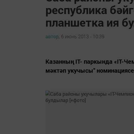
республика бәйг
планшетка ия б
автор,
6 июнь 2013 - 10:39
Казанның IT- паркында «IТ-Че
мәктәп укучысы" номинациясе