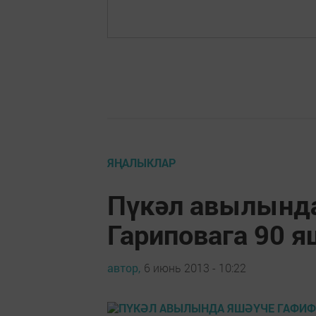
ЯҢАЛЫКЛАР
Пүкәл авылынд
Гариповага 90 я
автор,
6 июнь 2013 - 10:22