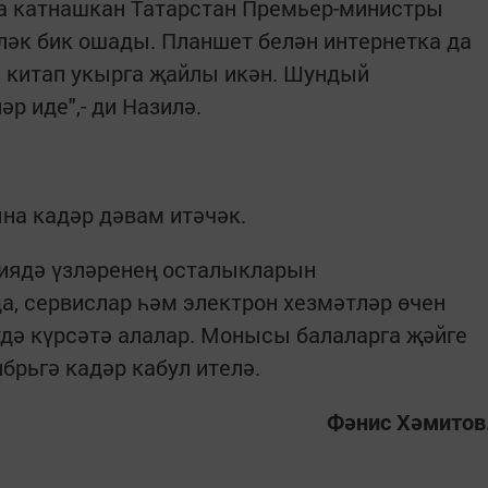
а катнашкан Татарстан Премьер-министры
ләк бик ошады. Планшет белән интернетка да
да китап укырга җайлы икән. Шундый
р иде",- ди Назилә.
на кадәр дәвам итәчәк.
циядә үзләренең осталыкларын
, сервислар һәм электрон хезмәтләр өчен
дә күрсәтә алалар. Монысы балаларга җәйге
брьгә кадәр кабул ителә.
Фәнис Хәмитов