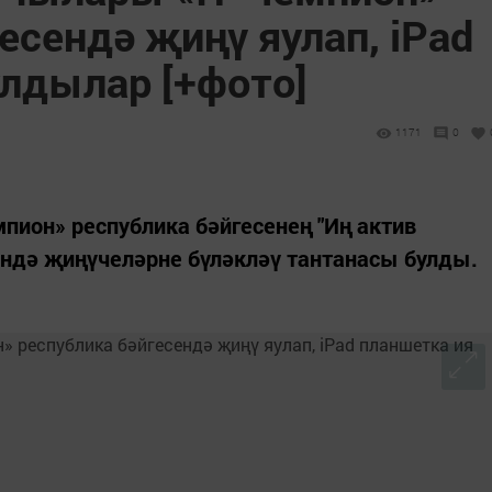
есендә җиңү яулап, iPad
улдылар [+фото]
1171
0
мпион» республика бәйгесенең "Иң актив
ндә җиңүчеләрне бүләкләү тантанасы булды.