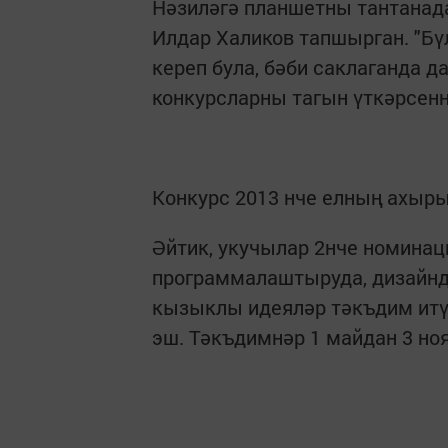
Нәзиләгә планшетны тантанад
Илдар Халиков тапшырган. "Бү
кереп була, бәби саклаганда 
конкурсларны тагын үткәрсеннә
Конкурс 2013 нче елның ахыры
Әйтик, укучылар 2нче номина
программалаштыруда, дизайнда
кызыклы идеяләр тәкъдим итү
эш. Тәкъдимнәр 1 майдан 3 ноя