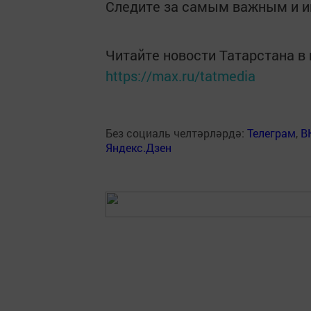
Следите за самым важным и 
Читайте новости Татарстана 
https://max.ru/tatmedia
Без социаль челтәрләрдә:
Телеграм
,
В
Яндекс.Дзен