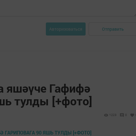
Отправить
Авторизоваться
а яшәүче Гафифә
шь тулды [+фото]
1223
0