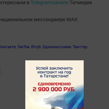
интересным в
Telegram-канале
Татмедиа
в национальном мессенджере MАХ:
Контакте
,
ТикТок
,
Ютуб
,
Одноклассники
,
Твиттер
,