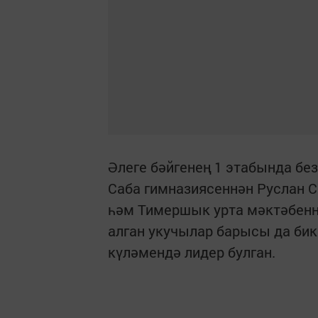
Әлеге бәйгенең 1 этабында бе
Саба гимназиясеннән Руслан 
һәм Тимершык урта мәктәбенн
алган укучылар барысы да бик
күләмендә лидер булган.