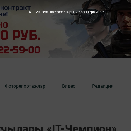
5
Автоматическое закрытие баннера через
Фоторепортажлар
Видео
Редакция
учылары «IТ-Чемпион»