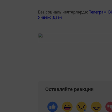
Без социаль челтәрләрдә:
Телеграм
,
В
Яндекс.Дзен
Оставляйте реакции