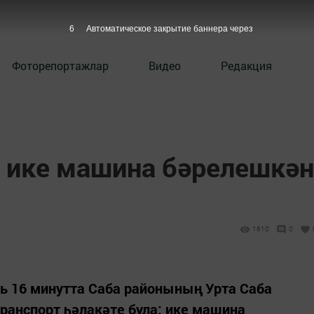
5
Автоматическое закрытие баннера через
Фоторепортажлар
Видео
Редакция
 ике машина бәрелешкән
1610
0
ать 16 минутта Саба районының Урта Саба
анспорт һәлакәте була: ике машина