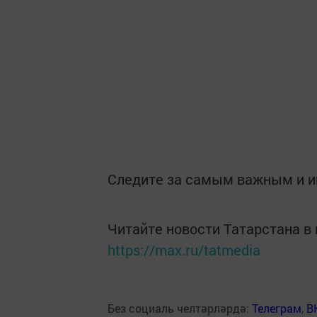
Следите за самым важным и 
Читайте новости Татарстана 
https://max.ru/tatmedia
Без социаль челтәрләрдә:
Телеграм
,
В