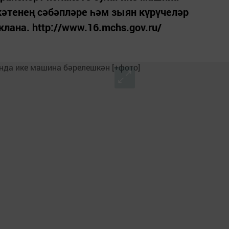
әтенең сәбәпләре һәм зыян күрүчеләр
ана. http://www.16.mchs.gov.ru/