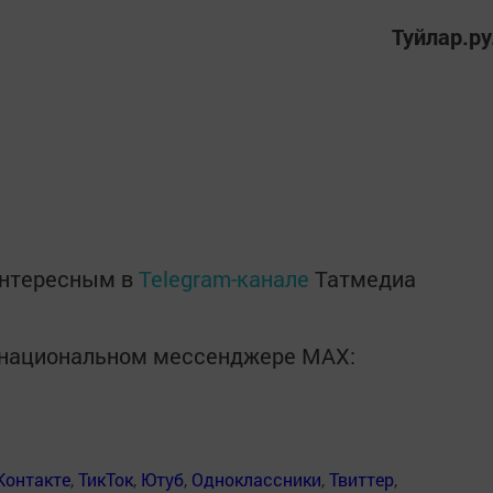
Туйлар.ру
интересным в
Telegram-канале
Татмедиа
в национальном мессенджере MАХ:
Контакте
,
ТикТок
,
Ютуб
,
Одноклассники
,
Твиттер
,