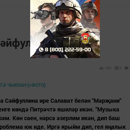
әйфуллина кияүгә
1292
0
а Сәйфуллина ире Салават белән "Мәрҗани"
енге көндә Питрәчтә яшиләр икән. "Музыка
м. Көн саен, нәрсә әзерлим икән, дип баш
облема юк иде. Иргә ярыйм дип, гел яңалык