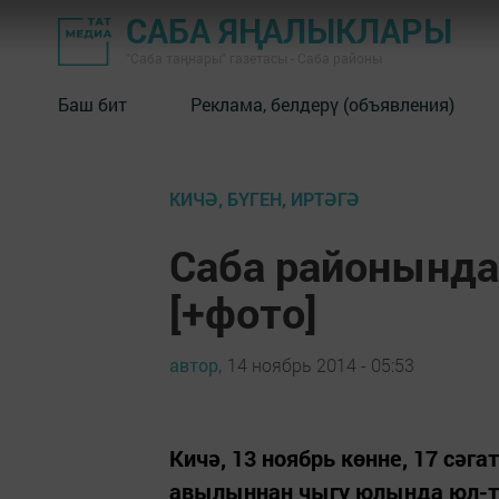
САБА ЯҢАЛЫКЛАРЫ
"Саба таңнары" газетасы - Саба районы
Баш бит
Реклама, белдерү (объявления)
КИЧӘ, БҮГЕН, ИРТӘГӘ
Саба районында
[+фото]
автор,
14 ноябрь 2014 - 05:53
Кичә, 13 ноябрь көнне, 17 сәг
авылыннан чыгу юлында юл-тр