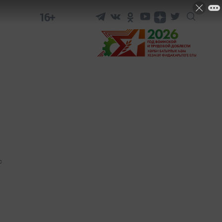
16+
0