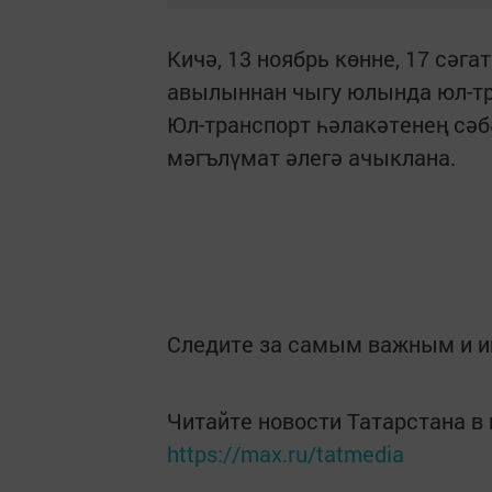
Кичә, 13 ноябрь көнне, 17 сәг
авылыннан чыгу юлында юл-тр
Юл-транспорт һәлакәтенең сәб
мәгълүмат әлегә ачыклана.
Следите за самым важным и 
Читайте новости Татарстана 
https://max.ru/tatmedia