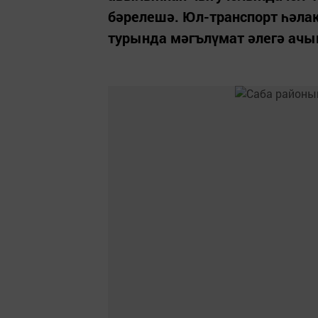
бәрелешә. Юл-транспорт һәлак
турында мәгълүмат әлегә ачыкл