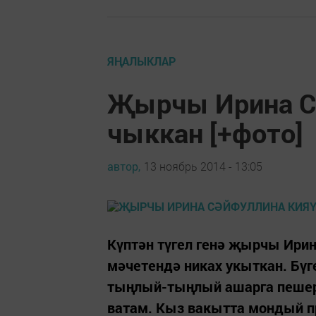
ЯҢАЛЫКЛАР
Җырчы Ирина С
чыккан [+фото]
автор,
13 ноябрь 2014 - 13:05
Күптән түгел генә җырчы Ирин
мәчетендә никах укыткан. Бүг
тыңлый-тыңлый ашарга пешерә
ватам. Кыз вакытта мондый пр