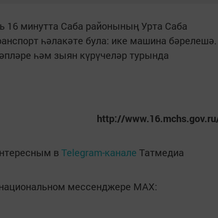
ать 16 минутта Саба районының Урта Саба
анспорт һәлакәте була: ике машина бәрелешә.
әпләре һәм зыян күрүчеләр турында
http://www.16.mchs.gov.ru
интересным в
Telegram-канале
Татмедиа
в национальном мессенджере MАХ: