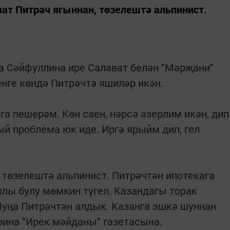
ат Питрәч ягыннан, төзелештә альпинист.
а Сәйфуллина ире Салават белән "Мәрҗани"
енге көндә Питрәчтә яшиләр икән.
 пешерәм. Көн саен, нәрсә әзерлим икән, дип
й проблема юк иде. Иргә ярыйм дип, гел
 төзелештә альпинист. Питрәчтән ипотекага
лы булу мөмкин түгел. Казандагы торак
уңа Питрәчтән алдык. Казанга эшкә шуннан
рина "Ирек мәйданы" газетасына.