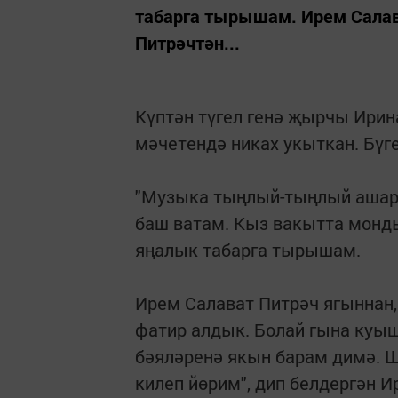
табарга тырышам. Ирем Салав
Питрәчтән...
Күптән түгел генә җырчы Ирин
мәчетендә никах укыткан. Бүг
"Музыка тыңлый-тыңлый ашарга
баш ватам. Кыз вакытта монды
яңалык табарга тырышам.
Ирем Салават Питрәч ягыннан,
фатир алдык. Болай гына куыш
бәяләренә якын барам димә. Ш
килеп йөрим", дип белдергән И