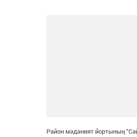
Район мәдәният йортының "Сәй