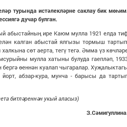
­ләр турында ис­тә­лек­ләрне саклау бик мөһим
ессиягә дучар булган.
й абыстайның ире Каюм мулла 1921 елда ти
белән калган абыстай ялгызы тормыш тартып
халкына сөт аерта, тегү тегә. Әмма үз көчләр
мсурыйны мулла хатыны булуда гаепләп, 193
 бергә өеннән куалап чыгаралар. Хуҗалыктаг
, йорт, абзар-кура, мунча - барысы да тарты
ета битләреннән укый аласыз)
З.Сәмигуллина