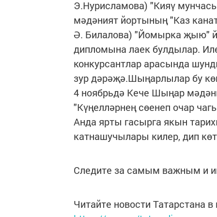
Э.Нурисламова) "Кияү мунчасы
мәдәният йортының "Каз канат
Ә. Билалова) "Йомырка җыю" й
дипломына лаек булдылар. Ил
конкурсантлар арасында шунд
зур дәрәҗә.Шыңарлылар бу көн
4 ноябрьдә Кече Шыңар мәдән
"Күңелләрнең сөенеп очар чагы
Анда ярты гасырга якын тарих
катнашучылары килер, дип көт
Следите за самым важным и 
Читайте новости Татарстана 