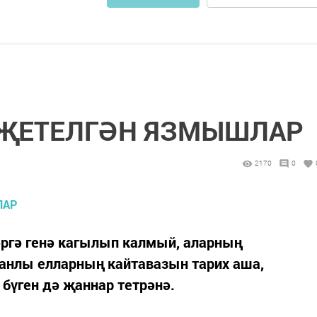
НҖЕТЕЛГӘН ЯЗМЫШЛАР
2170
0
ләргә генә кагылып калмый, аларның
Канлы елларның кайтавазын тарих аша,
үген дә җан­нар тетрәнә.