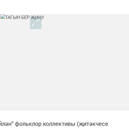
лән" фольк­лор коллективы (җитәкчесе