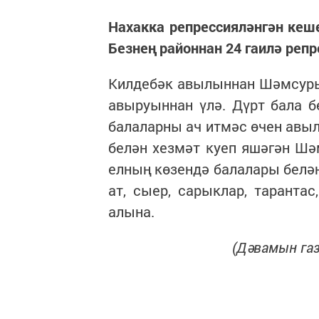
Нахакка репрессияләнгән ке­­ше
Безнең район­нан 24 гаилә репр
Килдебәк авылыннан Шәмсуры
авыруыннан үлә. Дүрт бала 
балаларны ач итмәс өчен авыл 
белән хезмәт куеп яшәгән Шә
елның көзендә балалары белән
ат, сыер, сарыклар, тарантас
алына.
(Дәвамын газ