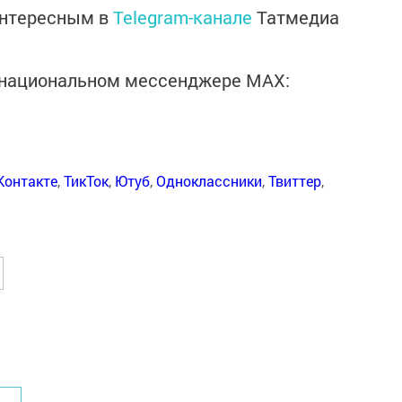
интересным в
Telegram-канале
Татмедиа
в национальном мессенджере MАХ:
Контакте
,
ТикТок
,
Ютуб
,
Одноклассники
,
Твиттер
,