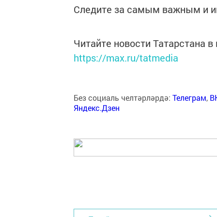
Следите за самым важным и 
Читайте новости Татарстана 
https://max.ru/tatmedia
Без социаль челтәрләрдә:
Телеграм
,
В
Яндекс.Дзен