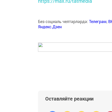
https://max.ru/tatmedia
Без социаль челтәрләрдә:
Телеграм
,
В
Яндекс.Дзен
Оставляйте реакции