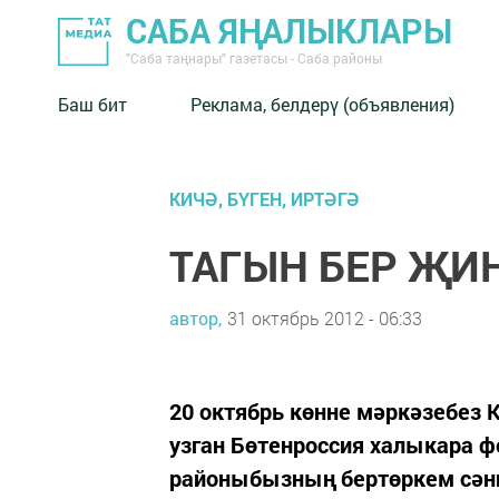
САБА ЯҢАЛЫКЛАРЫ
"Саба таңнары" газетасы - Саба районы
Баш бит
Реклама, белдерү (объявления)
КИЧӘ, БҮГЕН, ИРТӘГӘ
ТАГЫН БЕР ҖИ
автор,
31 октябрь 2012 - 06:33
20 октябрь көнне мәркәзебез 
узган Бөтенроссия халыкара 
районыбызның бертөркем сәнг