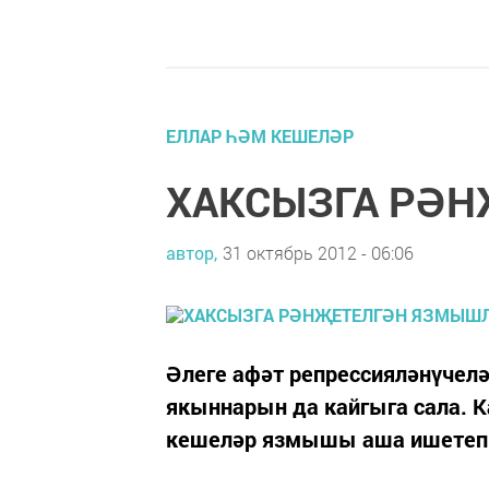
ЕЛЛАР ҺӘМ КЕШЕЛӘР
ХАКСЫЗГА РӘ
автор,
31 октябрь 2012 - 06:06
Әлеге афәт репрес­сия­ләнүче
якыннарын да кайгыга сала. 
кешеләр язмышы аша ишетеп б