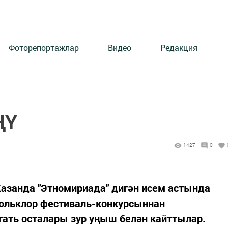
Фоторепортажлар
Видео
Редакция
ҢҮ
1427
0
Казанда "Этномириада" дигән исем астында
фольклор фестиваль-конкурсыннан
ать осталары зур уңыш белән кайттылар.