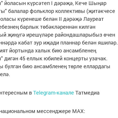
" йоласын күрсәтеп I дәрәҗә, Кече Шыңар
ы" балалар фольк­лор коллективы (җитәкчесе
оласы күренеше белән II дәрәҗә Лауреат
ебезнең барлык төбәкләреннән килгән
ый җиңүгә ирешүләре райондашларыбыз өчен
нәрдә кабат зур иҗади планнар белән яшиләр.
ият йортында халык бию ансамбленең
" дигән 45 еллык юбилей концерты узачак.
ы булган бию ансамбленең төрле еллардагы
елә.
интересным в
Telegram-канале
Татмедиа
в национальном мессенджере MАХ: