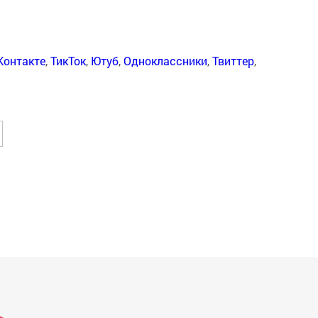
Контакте
,
ТикТок
,
Ютуб
,
Одноклассники
,
Твиттер
,