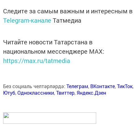
Следите за самым важным и интересным в
Telegram-канале
Татмедиа
Читайте новости Татарстана в
национальном мессенджере MАХ:
https://max.ru/tatmedia
Без социаль челтәрләрдә:
Телеграм
,
ВКонтакте
,
ТикТок
,
Ютуб
,
Одноклассники
,
Твиттер
,
Яндекс.Дзен