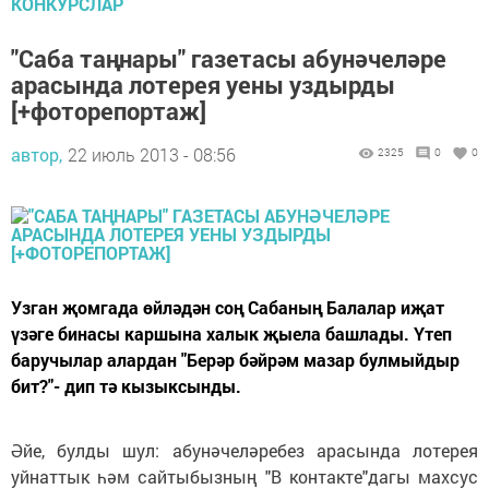
КОНКУРСЛАР
"Саба таңнары" газетасы абунәчеләре
арасында лотерея уены уздырды
[+фоторепортаж]
автор,
22 июль 2013 - 08:56
2325
0
0
Узган җомгада өйләдән соң Сабаның Балалар иҗат
үзәге бинасы каршына халык җыела башлады. Үтеп
баручылар алардан "Берәр бәйрәм мазар булмыйдыр
бит?"- дип тә кызыксынды.
Әйе, булды шул: абунәчеләребез арасында лотерея
уйнаттык һәм сайтыбызның "В контакте"дагы махсус