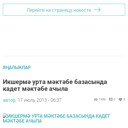
Перейти на страницу новости
ЯҢАЛЫКЛАР
Икшермә урта мәктәбе базасында
кадет мәктәбе ачыла
автор,
17 июль 2013 - 06:37
1389
0
0