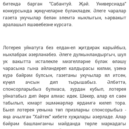
битендә барган "Сабантуй. Җәй. Универсиада"
конкурсында җиңүчеләрне бүләкләдек. Әлеге чара­лар
газета укучылар белән элемтә ныклыгын, һәрвакыт
аралашып яшәвебезне күрсәтә.
Лотерея уйнатуга без елдан-ел җитдирәк карыйбыз,
ныклабрак әзерлә­нәбез. Әлеге дулкынландыргыч, шул
ук вакытта истәлекле мизгелләрне бүләк өләшү
чарасына гына әйләндереп калдырасы килми, үзенә
күрә бәйрәм булсын, газетаны укучылар ял итсен,
күңел ачсын дип тырышабыз. Әлбәттә,
спонсорларыбыз булмаса, зурдан кубып, лотерея
уйнатабыз дип йөри алмас идек. Шөкер, алар ел саен
табылып, юмарт эшмәкәрләр ярдәмгә килеп тора.
Быел лотерея уенына төп приз­ларны спонсорыбыз -
яңа ачылган "Хайтек" кибете хуҗалары әзерләде. Алар
бәйрәм башланганчы мәйданда төрле маркадагы