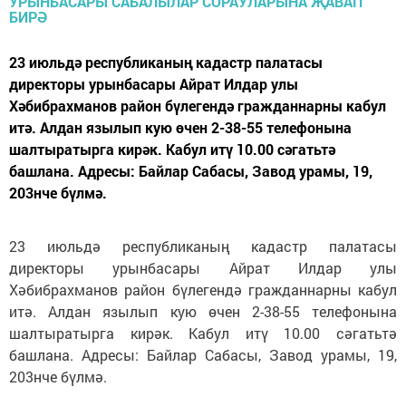
23 июльдә республиканың кадастр палатасы
директоры урынбасары Айрат Илдар улы
Хәбибрахманов район бүлегендә гражданнарны кабул
итә. Алдан язылып кую өчен 2-38-55 телефонына
шалтыратырга кирәк. Кабул итү 10.00 сәгатьтә
башлана. Адресы: Байлар Сабасы, Завод урамы, 19,
203нче бүлмә.
23 июльдә республиканың кадастр палатасы
директоры урынбасары Айрат Илдар улы
Хәбибрахманов район бүлегендә гражданнарны кабул
итә. Алдан язылып кую өчен 2-38-55 телефонына
шалтыратырга кирәк. Кабул итү 10.00 сәгатьтә
башлана. Адресы: Байлар Сабасы, Завод урамы, 19,
203нче бүлмә.