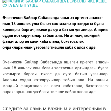
Өченчекөн Байлар Сабасында яшәгән ир-егет апасы­
ның 18 яшьлек улы белән хастаханә артындагы буага
коенырга баргач, икесе дә суга батып үлгәннәр. Аларны
судан коткаручылар табып ала. Ни аяныч, мондый
фаҗигаләр ел саен кабатлана, бәхетсезлек
очракларыннан үзебезгә тиешле сабак алсак иде.
Өченчекөн Байлар Сабасында яшәгән ир-егет апасы­
ның 18 яшьлек улы белән хастаханә артындагы буага
коенырга баргач, икесе дә суга батып үлгәннәр.
Аларны судан коткаручылар табып ала. Ни аяныч,
мондый фаҗигаләр ел саен кабатлана, бәхетсезлек
очракларыннан үзебезгә тиешле сабак алсак иде.
Следите за самым важным и интересным в