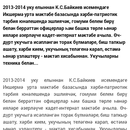
2013-2014 уку елыннан К.С.Байкиев исемендәге
Икшермә урта мәктәбе базасында хәрби-патриотик
тәрбия юнәлешендә эшлиячәк, гомуми белем бирү
белән беррәттән офицерлар һәм башка төрле һөнәр
ияләре әзерләүче кадет-интернат мәктәбе ачыла. Өч-
дүрт укучыга исәпләнгән торак бүлмәләре, биш тапкыр
ашату, хәрби кием, укучының теләгенә карап, өстәмә
һөнәр үзләштерү - мәктәп хисабыннан. Укучыларны
техника белән...
2013-2014 уку елыннан К.С.Байкиев исемендәге
Икшермә урта мәктәбе базасында хәрби-патриотик
тәрбия юнәлешендә эшлиячәк, гомуми белем бирү
белән беррәттән офицерлар һәм башка төрле һөнәр
ияләре әзерләүче кадет-интернат мәктәбе ачыла. Өч-
дүрт укучыга исәпләнгән торак бүлмәләре, биш тапкыр
ашату, хәрби кием, укучының теләгенә карап, өстәмә
һөнәр үзләштерү - мәктәп хисабыннан. Укучыларны