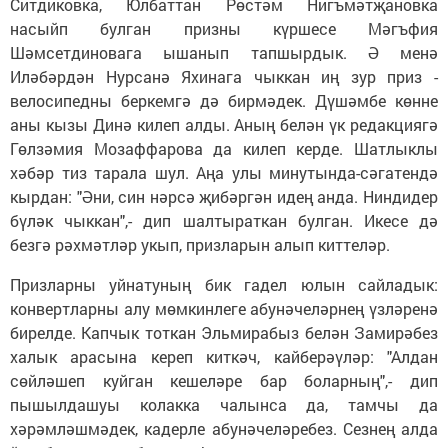
Ситдиковка, Юлбаттан Рөстәм Нигъмәтҗановка
насыйп булган призны күршесе Мәгъфия
Шәмсетдиновага ышанып тапшырдык. Ә менә
Иләбәрдән Нурсанә Яхинага чыккан иң зур приз -
велосипедны беркемгә дә бирмәдек. Дүшәмбе көнне
аны кызы Динә килеп алды. Аның белән үк редакциягә
Гөлзәмия Мозаффарова да килеп керде. Шатлыклы
хәбәр тиз тарала шул. Аңа улы минутында-сәгатендә
кырдан: "Әни, син нәрсә җибәргән идең анда. Ниндидер
бүләк чыккан",- дип шалтыраткан булган. Икесе дә
безгә рәхмәтләр укып, призларын алып киттеләр.
Призларны уйнатуның бик гадел юлын сайладык:
конвертларны алу мөмкинлеге абунәчеләрнең үзләренә
бирелде. Капчык тоткан Эльмирабыз белән Замирәбез
халык арасына кереп киткәч, кайберәүләр: "Алдан
сөйләшеп куйган кешеләре бар боларның",- дип
пышылдашуы колакка чалынса да, тамчы да
хәрәмләшмәдек, кадерле абунәчеләребез. Сезнең алда