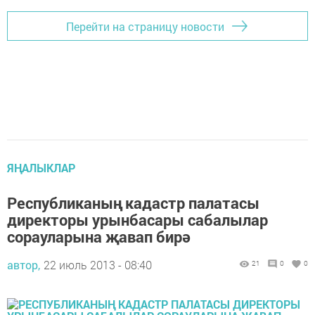
Перейти на страницу новости
ЯҢАЛЫКЛАР
Республиканың кадастр палатасы
директоры урынбасары сабалылар
сорауларына җавап бирә
автор,
22 июль 2013 - 08:40
21
0
0