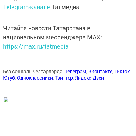
Telegram-канале
Татмедиа
Читайте новости Татарстана в
национальном мессенджере MАХ:
https://max.ru/tatmedia
Без социаль челтәрләрдә:
Телеграм
,
ВКонтакте
,
ТикТок
,
Ютуб
,
Одноклассники
,
Твиттер
,
Яндекс.Дзен