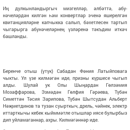
Иң дулкынландыргыч миз­гелләр, әлбәттә, абу­
нәчеләрдән килгән һәм конвертлар эченә яшерелгән
квитанцияләрне капчыкка салып, бәхетлесен тартып
чыгарырга абунәчеләрнең үзләренә тәкъдим иткәч
башланды.
Беренче отыш (үтүк) Сабадан Фәния Латыйповага
чыкты. Ул үзе кил­мәгән иде, призны күр­шесе чыгып
алды. Шулай ук Олы Шыңардан Гөлзәмия
Мозаффарова, Эзмәдән Гөл­фия Гәрәева, Түбән
Симеттән Тәсия Зарипова, Түбән Шытсудан Альберт
Нәҗметдинов та ту­зан суырткыч, дрель, чәйнек, электр
иттарткычы кебек кыйммәтле отышлар иясе булырбыз
дип уйламаганнар, ахры. Килмәгәннәр иде.