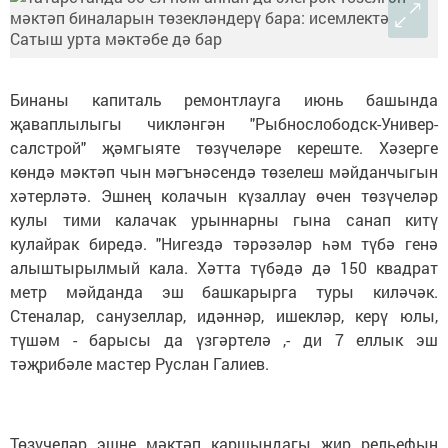
Бинаны капиталь ремонтлауга июнь башында
җаваплылыгы чикләнгән "Рыбнослободск-Уни­вер­­
салстрой" җәмгыяте төзү­челәре кереште. Хәзерге
көндә мәктәп чын мәгънәсендә төзелеш мәйданчыгын
хәтерләтә. Эшнең колачын күзаллау өчен төзүчеләр
кулы тими калачак урыннарны гына санап китү
кулайрак биредә. "Нигездә тәрәзәләр һәм түбә генә
алыштырылмый кала. Хәтта түбәдә дә 150 квадрат
метр мәйданда эш башкарырга туры киләчәк.
Стеналар, санузеллар, идәннәр, ишекләр, керү юлы,
түшәм - барысы да үзгәртелә ,- ди 7 еллык эш
тәҗрибәле мастер Руслан Галиев.
Төзүчеләр эшне мәктәп каршындагы җир рельефын