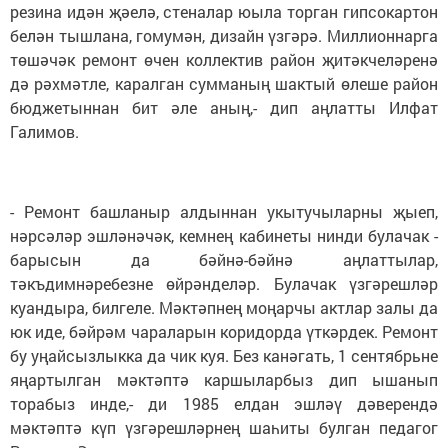
резина идән җәелә, стеналар юыла торган гипсокартон
белән тышлана, гомумән, дизайн үзгәрә. Миллионнарга
төшәчәк ремонт өчен коллектив район җитәкчеләренә
дә рәхмәтле, каралган сумманың шактый өлеше район
бюджетыннан бит әле аның,- дип аңлатты Илфат
Галимов.
- Ремонт башланыр алдыннан укытучыларны җыеп,
нәр­сәләр эшләнәчәк, кемнең кабинеты нинди булачак -
барысын да бәйнә-бәйнә аңлаттылар,
тәкъдимнәребезне өйрәнделәр. Булачак үзгәрешләр
куандыра, билгеле. Мәктәпнең моңарчы актлар залы да
юк иде, бәйрәм чараларын коридорда үткәрдек. Ремонт
бу уңайсызлыкка да чик куя. Без канәгать, 1 сентябрьне
яңартылган мәктәптә каршыларбыз дип ышанып
торабыз инде,- ди 1985 елдан эшләү дәверендә
мәктәптә күп үзгәрешләрнең ша­һиты булган педагог