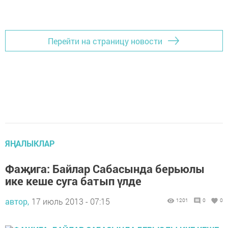
Перейти на страницу новости
ЯҢАЛЫКЛАР
Фаҗига: Байлар Сабасында берьюлы
ике кеше суга батып үлде
автор,
17 июль 2013 - 07:15
1201
0
0