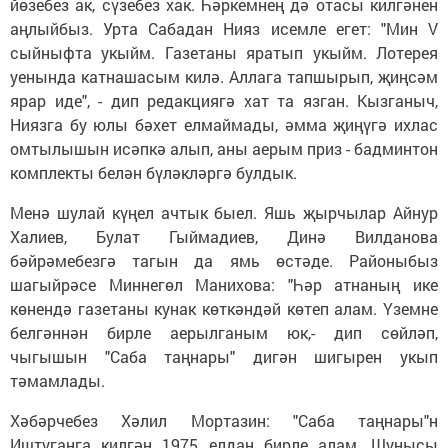
йөзебез ак, сүзебез хак. Һәркемнең дә отасы килгәнен
аңлыйбыз. Урта Сабадан Нияз исемле егет: "Мин V
сыйныфта укыйм. Газетаны яратып укыйм. Лотерея
уенында катнашасым килә. Аллага тапшырып, җиңсәм
ярар иде", - дип редакциягә хат та язган. Кызганыч,
Ниязга бу юлы бәхет елмаймады, әмма җиңүгә ихлас
омтылышын исәпкә алып, аны аерым приз - бадминтон
комплекты белән бүләкләргә булдык.
Менә шулай күңел ачтык быел. Яшь җырчылар Айнур
Халиев, Булат Гыймадиев, Динә Вилданова
бәйрәмебезгә тагын да ямь өстәде. Районыбыз
шагыйрәсе Миннегөл Манихова: "Һәр атнаның ике
көнендә газетаны кунак көткәндәй көтеп алам. Үземне
белгәннән бирле аерылганым юк,- дип сөйләп,
чыгышын "Саба таңнары" дигән шигырен укып
тәмамлады.
Хәбәрчебез Хәлил Мортазин: "Саба таңнары"н
Иштуганга килгән 1975 елдан бирле алам. Шунысы