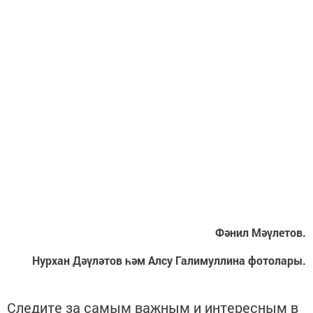
Фәнил Мәүлетов.
Нурхан Дәүләтов һәм Алсу Галимуллина фотолары.
Следите за самым важным и интересным в