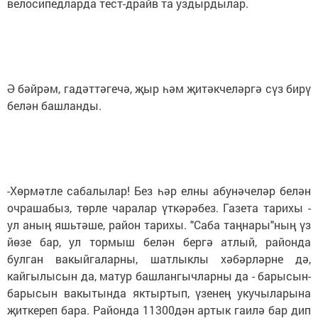
велосипедларда тест-драйв та уздырдылар.
Ә бәйрәм, гадәттәгечә, җыр һәм җитәкчеләргә сүз бирү
белән башланды.
-Хөрмәтле сабалылар! Без һәр елны абунәчеләр белән
очрашабыз, төрле чаралар үткәрәбез. Газета тарихы -
ул аның яшьтәше, район тарихы. "Саба таңнары"ның үз
йөзе бар, ул тормыш белән бергә атлый, районда
булган вакыйгаларны, шатлыклы хәбәрләрне дә,
кайгылысын да, матур башлангычларны да - барысын-
барысын вакытында яктыртып, үзенең укучыларына
җиткереп бара. Районда 11300дән артык гаилә бар дип