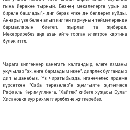
гына йөрәкне тырный. Безнең мәкаләләргә урын аз
бирелә башлады",- дип бераз үпкә дә белдереп куйды.
Аннары үзе белән алып килгән гармунын төймәләрендә
бармакларын биетеп, җырлап та җибәрде.
Мөхәрриребез аңа азан әйтә торган электрон картина
бүләк итте.
Чарага килгәннәр канәгать калгандыр, әлеге язманы
укучылар "эх, нигә бармадым икән", диярлек булгандыр
дип ышанабыз. Үз чиратыбызда, иганәчелек ярдәме
күрсәткән "Саба тәрәзәләр"е җәмгыяте җи­тәкчесе
Рафаэль Кәри­муллинга, "Хайтек" кибете хуҗасы Булат
Хисановка зур рәхмәтләребезне җиткерәбез.