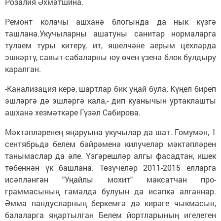
Розалия Әхмәтшина.
Ремонт колачы ашханә блогында да нык күзгә
ташлана.Укучыларны ашатуны санитар нормаларга
тулаем туры китерү, ит, яшелчәне аерым цехларда
эшкәртү, савыт-сабаларны юу өчен үзенә блок булдыру
каралган.
-Канализация керә, шартлар бик уңай була. Күңел биреп
эшләргә дә эшләргә кала,- дип куанычын уртаклашты
ашханә хезмәткәре Гүзәл Сабирова.
Мәктәпләренең яңаруына укучылар да шат. Гомумән, 1
сентябрьдә белем бәйрәменә килүчеләр мәк­тәп­ләрен
танымаслар да әле. Үзгәрешләр алгы фасадтан, ишек
төбеннән үк башлана. Төзүчеләр 2011-2015 елларга
исәпләнгән "Уңай­лы мохит" максатчан про­
граммасының гамәлдә булуын да исәпкә алганнар.
Әмма пандусларның беркемгә дә кирәге чыкмасын,
балаларга яңартылган Белем йортларының игелеген