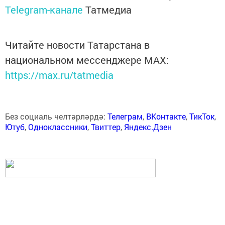
Telegram-канале
Татмедиа
Читайте новости Татарстана в
национальном мессенджере MАХ:
https://max.ru/tatmedia
Без социаль челтәрләрдә:
Телеграм
,
ВКонтакте
,
ТикТок
,
Ютуб
,
Одноклассники
,
Твиттер
,
Яндекс.Дзен