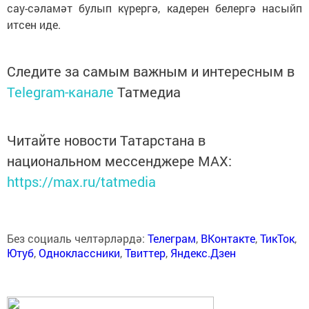
сау-сәламәт булып кү­рергә, кадерен белергә насыйп
итсен иде.
Следите за самым важным и интересным в
Telegram-канале
Татмедиа
Читайте новости Татарстана в
национальном мессенджере MАХ:
https://max.ru/tatmedia
Без социаль челтәрләрдә:
Телеграм
,
ВКонтакте
,
ТикТок
,
Ютуб
,
Одноклассники
,
Твиттер
,
Яндекс.Дзен