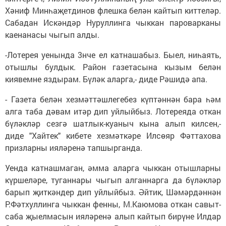
Хәниф Минһаҗетдинов флешка белән кайтып киттеләр.
Сабадан Искәндәр Нуруллинга чыккан пароварканы
каенанасы чыгып алды.
-Лотерея уенында 3нче ел катнашабыз. Быел, ниһаять,
отышлы булдык. Район газетасына кызым белән
киявемне яздырам. Бүләк аларга,- диде Рәшидә апа.
- Газета белән хезмәт­тәшл­егебез күптәннән бара һәм
алга таба дәвам итәр дип уйлыйбыз. Лотереяда откан
бүләкләр сезгә шатлык-куаныч кына алып килсен,-
диде "Хайтек" кибете хезмәткәре Илсөяр Фәттахова
призларны ияләренә тапшырганда.
Уенда катнашмаган, әм­ма аларга чыккан отышларны
күршеләре, туганнары чыгып алганнарга да бүләкләр
барып җиткәндер дип уйлыйбыз. Әйтик, Шәмәрдәннән
Р.Фәтхуллинга чыккан фенны, М.Каюмова откан савыт-
саба җыелмасын ияләренә алып кайтып бирүне Илдар