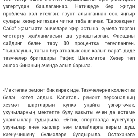
үзгәртүдән башлаганнар. Нәтиҗәдә бер җитди
проблема хәл ителгән: грунт алынганнан соң яңгыр
сулары хәзер нигездән читкә таба агачак. "Евроакцент
Саба" җәмгыяте эшчеләре җир астына күмелә торган
чистарту җайланмасын да урнаштырган. Фасадны
сайдинг белән төрү 80 процентка төгәлләнгән.
"Тышлауның тагын бер атналык эше калып бара"- диде
төзүчеләр бригадиры Рафис Шәяхмәтов. Хәзер төп
эшләр бинаның эчендә алып барыла.
-Мәктәпкә ремонт бик кирәк иде. Төзүчеләрне коллектив
бе­лән көтеп алдык. Капиталь ремонт персоналның
хезмәт шартларын күпкә уңайга үзгәртәчәк,
укучыларның мәктәптә булу вакыты өчен дә өстәмә
уңайлыклар тудырыла. Әйтик, спортзалда күнегүләр
узучылар өчен кызлар һәм малайларга аерым душ,
киенү-чишенү бүлмәләре булдырыла. Остаханәгә