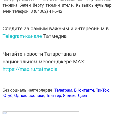
техника белән йөртү тәэмин ителә. Кызыксынучылар
өчен телефон: 8 (84362) 41-6-42
Следите за самым важным и интересным в
Telegram-канале
Татмедиа
Читайте новости Татарстана в
национальном мессенджере MАХ:
https://max.ru/tatmedia
Без социаль челтәрләрдә:
Телеграм
,
ВКонтакте
,
ТикТок
,
Ютуб
,
Одноклассники
,
Твиттер
,
Яндекс.Дзен