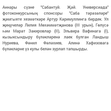
Аннары сүзне "Сабантуй. Җәй. Универсиада"
фотоконкурсының спонсоры "Саба тәрәзәләре"
җәмгыяте хезмәткәре Артур Кәримуллинга бирдек. Ул
җиңүчеләр Лилия Мөхәммәтҗанова (III урын), Гөлүсә
һәм Марат Закировлар (II), Эльвира Вафинага (I),
кызыксындыру бүләкләренә лаек булган Ландыш
Нуриева, Фәнил Фәләхиев, Алинә Хафизовага
бүләкләрне үз кулы белән зурлап тапшырды.