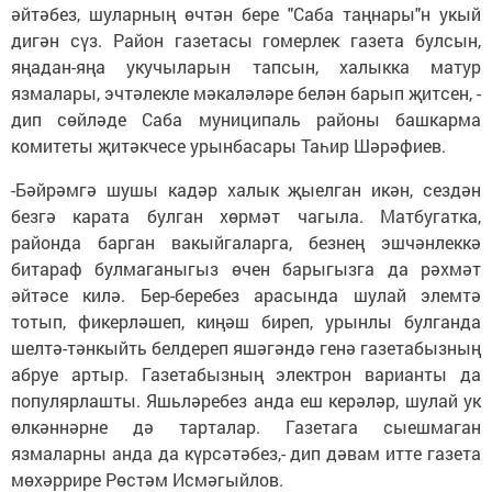
әйтәбез, шуларның өчтән бере "Саба таңнары"н укый
дигән сүз. Район газетасы гомерлек газета булсын,
яңадан-яңа укучыларын тапсын, халыкка матур
язмалары, эчтәлекле мәкаләләре бе­лән барып җитсен, -
дип сөйләде Саба муниципаль районы башкарма
комитеты җитәкчесе урынбасары Таһир Шәрәфиев.
-Бәйрәмгә шушы кадәр халык җыелган икән, сездән
безгә карата булган хөрмәт чагыла. Матбугатка,
районда барган вакыйгаларга, безнең эшчәнлеккә
битараф булмаганыгыз өчен барыгызга да рәхмәт
әйтәсе килә. Бер-беребез арасында шулай элемтә
тотып, фикерләшеп, киңәш биреп, урынлы булганда
шелтә-тәнкыйть белдереп яшәгәндә генә газетабызның
абруе артыр. Газетабызның электрон варианты да
популярлашты. Яшьләребез анда еш керәләр, шулай ук
өлкәннәрне дә тарталар. Газетага сыешмаган
язмаларны анда да күрсәтәбез,- дип дәвам итте газета
мөхәррире Рөстәм Исмәгыйлов.