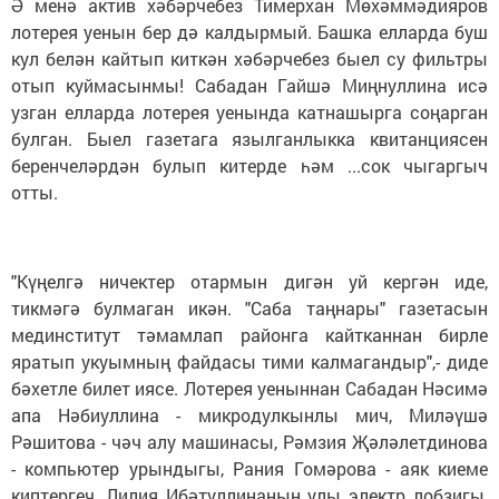
Ә менә актив хәбәрчебез Тимерхан Мөхәммәдияров
лотерея уенын бер дә калдырмый. Башка елларда буш
кул белән кайтып киткән хәбәрчебез быел су фильтры
отып куймасынмы! Сабадан Гайшә Миңнуллина исә
узган елларда лотерея уенында катнашырга соңарган
булган. Быел газетага язылганлыкка квитанциясен
беренчеләрдән булып китерде һәм ...сок чыгаргыч
отты.
"Күңелгә ничектер отармын дигән уй кергән иде,
тикмәгә булмаган икән. "Саба таңнары" газетасын
мединститут тәмамлап районга кайтканнан бирле
яратып укуымның файдасы тими калмагандыр",- диде
бәхетле билет иясе. Лотерея уеныннан Сабадан Нәсимә
апа Нәбиуллина - микродулкынлы мич, Миләүшә
Рәшитова - чәч алу машинасы, Рәмзия Җәләлетдинова
- компьютер урындыгы, Рания Гомәрова - аяк киеме
киптергеч, Лилия Ибәтуллинаның улы электр лобзигы,