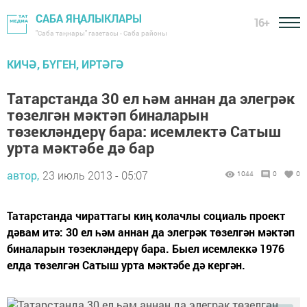
САБА ЯҢАЛЫКЛАРЫ
16+
"Саба таңнары" газетасы - Саба районы
КИЧӘ, БҮГЕН, ИРТӘГӘ
Татарстанда 30 ел һәм аннан да элегрәк
төзелгән мәктәп биналарын
төзекләндерү бара: исемлектә Сатыш
урта мәктәбе дә бар
автор,
23 июль 2013 - 05:07
1044
0
0
Татарстанда чираттагы киң колачлы социаль проект
дәвам итә: 30 ел һәм аннан да элегрәк төзелгән мәктәп
биналарын төзекләндерү бара. Быел исемлеккә 1976
елда төзелгән Сатыш урта мәктәбе дә кергән.