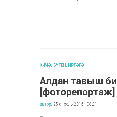
КИЧӘ, БҮГЕН, ИРТӘГӘ
Алдан тавыш би
[фоторепортаж]
автор,
25 апрель 2016 - 08:21