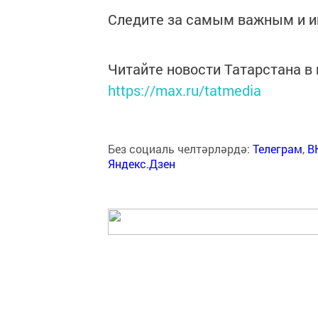
Следите за самым важным и 
Читайте новости Татарстана 
https://max.ru/tatmedia
Без социаль челтәрләрдә:
Телеграм
,
В
Яндекс.Дзен