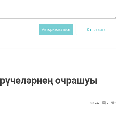
Отправить
Авторизоваться
рүчеләрнең очрашуы
922
0