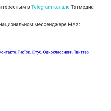
интересным в
Telegram-канале
Татмедиа
в национальном мессенджере MАХ:
Контакте
,
ТикТок
,
Ютуб
,
Одноклассники
,
Твиттер
,