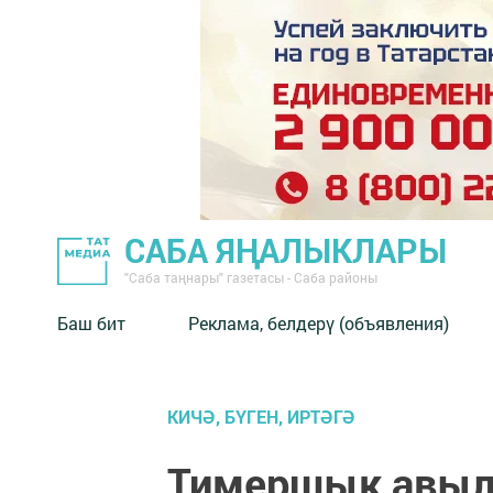
САБА ЯҢАЛЫКЛАРЫ
"Саба таңнары" газетасы - Саба районы
Баш бит
Реклама, белдерү (объявления)
КИЧӘ, БҮГЕН, ИРТӘГӘ
Тимершык авыл