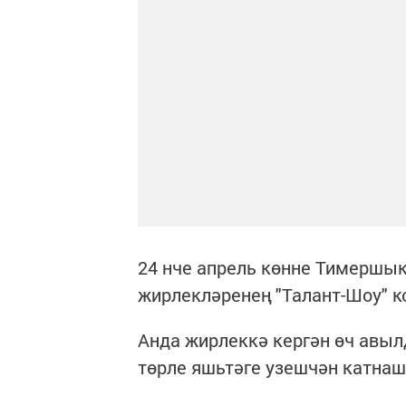
24 нче апрель көнне Тимершы
жирлекләренең "Талант-Шоу" к
Анда жирлеккә кергән өч авыл
төрле яшьтәге узешчән катнаш