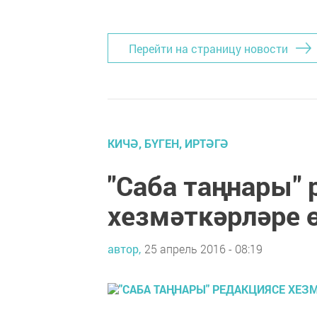
Перейти на страницу новости
КИЧӘ, БҮГЕН, ИРТӘГӘ
"Саба таңнары"
хезмәткәрләре 
автор,
25 апрель 2016 - 08:19