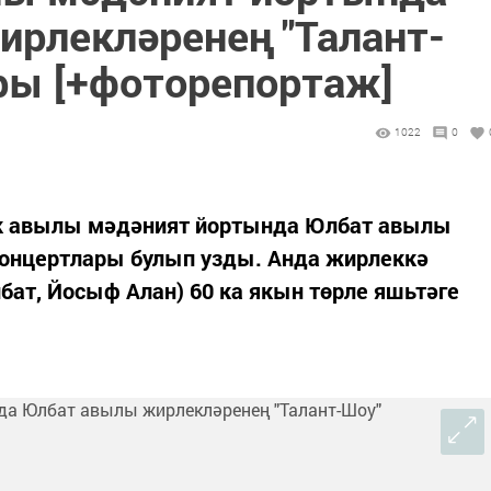
рлекләренең "Талант-
ры [+фоторепортаж]
1022
0
ык авылы мәдәният йортында Юлбат авылы
концертлары булып узды. Анда жирлеккә
лбат, Йосыф Алан) 60 ка якын төрле яшьтәге