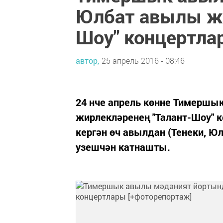
Юлбат авылы жи
Шоу" концертла
автор,
25 апрель 2016 - 08:46
24 нче апрель көнне Тимерш
жирлекләренең "Талант-Шоу" 
кергән өч авылдан (Тенеки, Ю
узешчән катнашты.