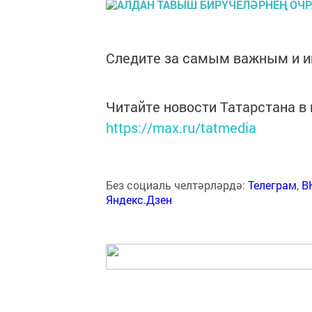
Следите за самым важным и 
Читайте новости Татарстана 
https://max.ru/tatmedia
Без социаль челтәрләрдә:
Телеграм
,
В
Яндекс.Дзен