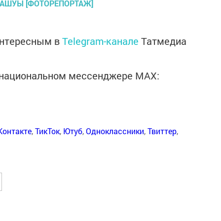
интересным в
Telegram-канале
Татмедиа
в национальном мессенджере MАХ:
Контакте
,
ТикТок
,
Ютуб
,
Одноклассники
,
Твиттер
,