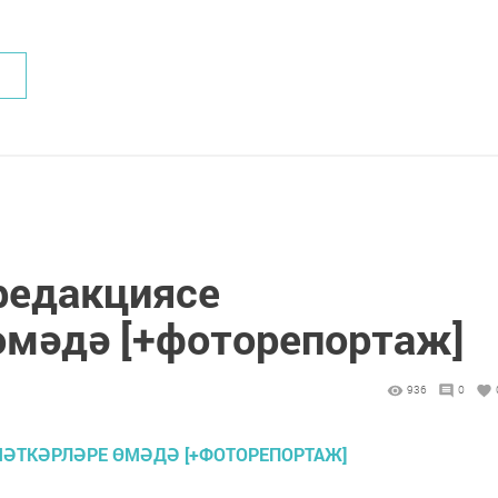
 редакциясе
өмәдә [+фоторепортаж]
936
0