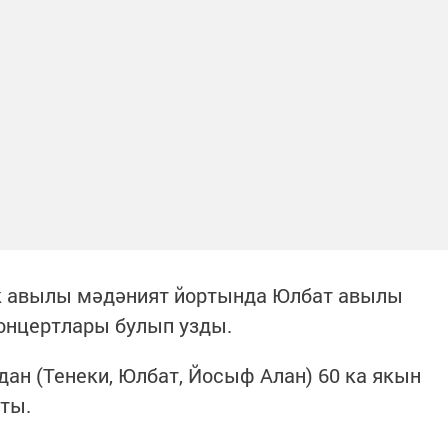
к авылы мәдәният йортында Юлбат авылы
онцертлары булып узды.
дан (Тенеки, Юлбат, Йосыф Алан) 60 ка якын
ты.