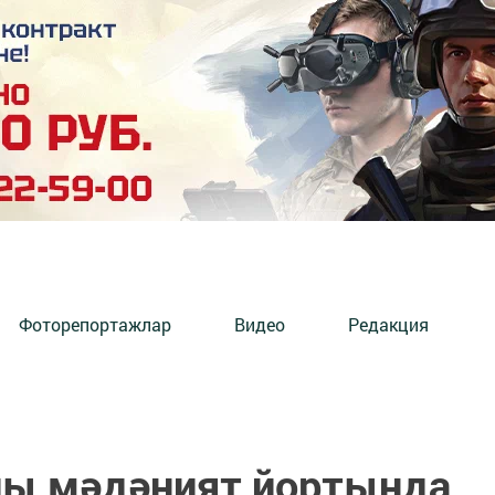
Фоторепортажлар
Видео
Редакция
ы мәдәният йортында