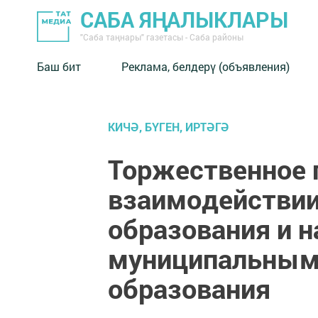
САБА ЯҢАЛЫКЛАРЫ
"Саба таңнары" газетасы - Саба районы
Баш бит
Реклама, белдерү (объявления)
КИЧӘ, БҮГЕН, ИРТӘГӘ
Торжественное 
взаимодействии
образования и н
муниципальными
образования