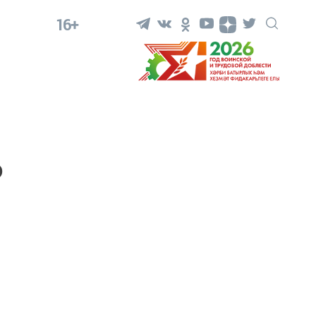
16+
о