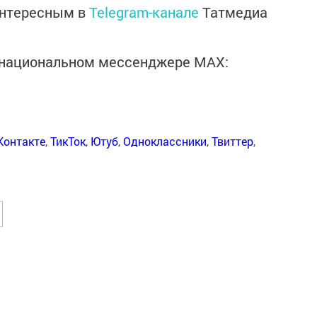
интересным в
Telegram-канале
Татмедиа
в национальном мессенджере MАХ:
Контакте
,
ТикТок
,
Ютуб
,
Одноклассники
,
Твиттер
,