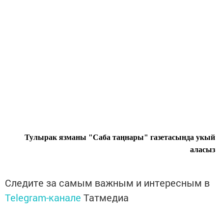
Тулырак язманы "Саба таңнары" газетасында укый
аласыз
Следите за самым важным и интересным в
Telegram-канале
Татмедиа