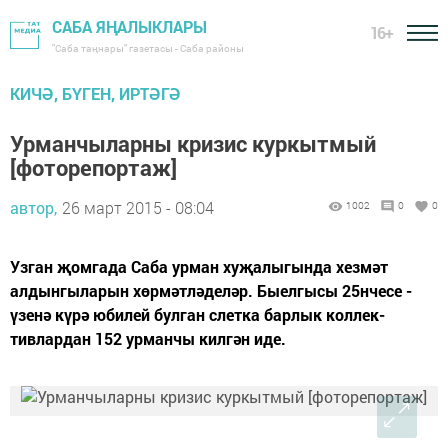
САБА ЯҢАЛЫКЛАРЫ
16+
"Саба таңнары" газетасы - Саба районы
КИЧӘ, БҮГЕН, ИРТӘГӘ
Урманчыларны кризис куркытмый
[фоторепортаж]
автор,
26 март 2015 - 08:04
1002
0
0
Узган җомгада Саба урман хуҗалыгында хез­мәт
алдынгыларын хөрмәтлә­деләр. Быелгысы 25нчесе -
үзенә күрә юбилей булган слетка бар­лык коллек­
тивлардан­ 152 урманчы килгән иде.