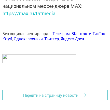
национальном мессенджере MАХ:
https://max.ru/tatmedia
Без социаль челтәрләрдә:
Телеграм
,
ВКонтакте
,
ТикТок
,
Ютуб
,
Одноклассники
,
Твиттер
,
Яндекс.Дзен
Перейти на страницу новости