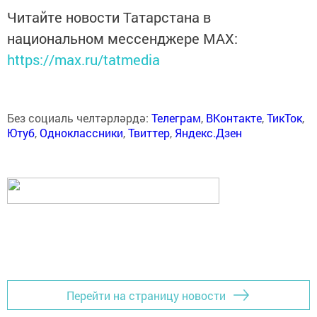
Читайте новости Татарстана в
национальном мессенджере MАХ:
https://max.ru/tatmedia
Без социаль челтәрләрдә:
Телеграм
,
ВКонтакте
,
ТикТок
,
Ютуб
,
Одноклассники
,
Твиттер
,
Яндекс.Дзен
Перейти на страницу новости