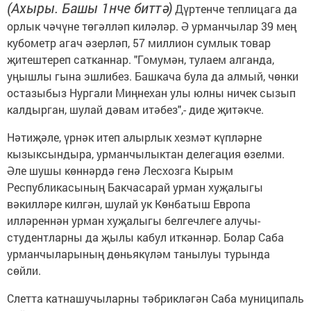
(Ахыры. Башы 1нче биттә)
Дүртенче теплицага да
орлык чәчүне төгәлләп киләләр. Ә урманчылар 39 мең
кубометр агач әзерләп, 57 миллион сумлык товар
җитештереп сатканнар. "Гомумән, тулаем алганда,
уңышлы гына эшлибез. Башкача була да алмый, чөнки
остазыбыз Нургали Миңнехан улы юлны ничек сызып
калдырган, шулай дәвам итәбез",- диде җитәкче.
Нәтиҗәле, үрнәк итеп алырлык хезмәт күпләрне
кызыксындыра, урманчылыктан делегация өзелми.
Әле шушы көннәрдә генә­ Лесхозга Кырым
Республикасының Бакчасарай урман хуҗалыгы
вәкилләре килгән, шулай ук Көнбатыш Европа
илләреннән урман хуҗалыгы белгечлеге алу­чы­
студентларны да җылы кабул иткәннәр. Болар Саба
урманчыларының дөньякүләм танылуы турында
сөйли.
Слетта катнашучыларны тәбрикләгән Саба муниципаль