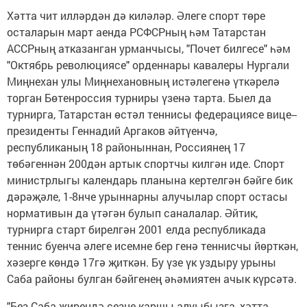
Хәтта чит илләрдән дә ки­ләләр. Әлеге спорт төре
осталарын март аенда РСФСРның һәм Татарстан
АССРның атказанган урманчысы, "Почет билгесе" һәм
"Октябрь революциясе" орденнары кавалеры Нургали
Миңнехан улы Миңнехановның истәлегенә үткәрелә
торган Бөтенроссия тур­ниры үзенә тарта. Быел да
турнирга, Татарстан өстәл теннисы федерациясе вице-­
президенты Геннадий Аргаков әйтүенчә,
республиканың 18 районыннан, Россиянең 17
төбәгеннән 200дән артык спортчы килгән иде. Спорт
министрлыгы календарь планына кертелгән бәйге бик
дәрәҗәле, 1-8нче урын­нарны алучылар спорт­ остасы
нормативын да үтәгән булып саналалар. Әйтик,
турнирга старт бирелгән 2001 елда республикада
теннис буенча әлеге исемне бер генә теннисчы йөрткән,
хәзерге көндә 17гә җиткән. Бу үзе үк уздыру урыны
Саба районы булган бәйгенең әһәмиятен ачык күрсәтә.
"Без Саба җирендә сезне каршы алуыбызга, хәтта