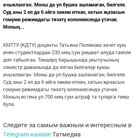
ачыкланган. Моны да ул бушка эшләмәгән, билгеле.
Суд аны 2 ел да 6 айга хөкем иткән, хатын җәзасын
гомуми режимдагы төзәтү колониясендә үтәчәк.
Моның...
КМТТУ (КДТУ) доценты Татьяна Полякова зачет кую
өчен студентлардан 230 мең сум ришвәт алуда гаепле
дип табылган. Тикшерү барышында укытучының
семестр дәвамында да ялган билгеләр куюы
ачыкланган. Моны да ул бушка эшләмәгән, билгеле.
Суд аны 2 ел да 6 айга хөкем иткән, хатын җәзасын
гомуми режимдагы төзәтү колониясендә үтәчәк.
Моның өстенә ул 700 мең сум штраф та түләргә тиеш
була.
Следите за самым важным и интересным в
Telegram-канале
Татмедиа