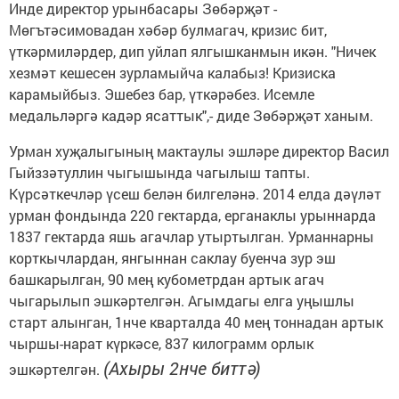
Инде директор урынбасары Зөбәр­җәт­ ­
Мөгътәсимовадан хә­бәр булмагач, кризис бит,
үткәрмиләр­дер,­ ­дип уйлап ялгышканмын икән.­ "Ничек
хезмәт кешесен зурламыйча калабыз! Кризис­ка
карамыйбыз. Эшебез бар, үткәрәбез. Исемле
медальләргә кадәр ясаттык",- диде Зөбәрҗәт ханым.
Урман хуҗалыгының мактаулы эшләре директор Васил
Гыйззәтуллин чыгышында чагылыш тапты.
Күрсәткечләр үсеш белән билгеләнә. 2014 елда дәүләт
урман фондында 220 гектарда, ерганаклы урыннарда
1837 гектарда яшь агачлар утыртылган. Урманнарны
корткычлар­дан, янгыннан саклау буенча зур эш
башкарылган, 90 мең кубометрдан артык агач
чыгарылып эшкәртелгән. Агымдагы елга уңышлы
старт алынган, 1нче кварталда 40 мең тоннадан артык
чыршы-нарат күркәсе, 837 килограмм орлык
(Ахыры 2нче биттә)
эшкәртелгән.