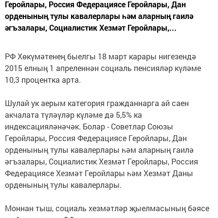
Геройлары, Россия Федерациясе Геройлары, Дан
орденының тулы кавалерлары һәм аларның гаилә
әгъзалары, Социалистик Хезмәт Геройлары,...
РФ Хөкүмәтенең быелгы 18 март карары нигезендә
2015 елның 1 апреленнән социаль пенсияләр күләме
10,3 процентка арта.
Шулай ук аерым категория гражданнарга ай саен
акчалата түләүләр күләме дә 5,5% ка
индексацияләнәчәк. Болар - Советлар Союзы
Геройлары, Россия Федерациясе Геройлары, Дан
орденының тулы кавалерлары һәм аларның гаилә
әгъзалары, Социалистик Хезмәт Геройлары, Россия
Федерациясе Хезмәт Геройлары һәм Хезмәт Даны
орденының тулы кавалерлары.
Моннан тыш, социаль хезмәтләр җыелмасының бәясе