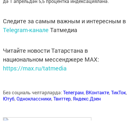
дә 1 апрельдән 5,5 процентка индексацияләнә.
Следите за самым важным и интересным в
Telegram-канале
Татмедиа
Читайте новости Татарстана в
национальном мессенджере MАХ:
https://max.ru/tatmedia
Без социаль челтәрләрдә:
Телеграм
,
ВКонтакте
,
ТикТок
,
Ютуб
,
Одноклассники
,
Твиттер
,
Яндекс.Дзен