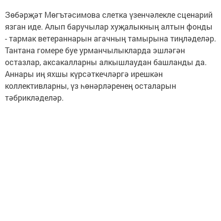
Зөбәрҗәт Мөгътәсимова слетка үзенчәлекле сценарий
язган иде. Алып баручылар хуҗалыкның алтын фонды
- тармак ветераннарын агачның тамырына тиңләделәр.
Тантана гомере буе урманчылык­ларда эшләгән
остазлар, аксакалларны алкышлаудан башланды да.
Аннары иң яхшы күрсәткечләргә ирешкән
коллективларны, үз һөнәрләренең осталарын
тәбрикләделәр.