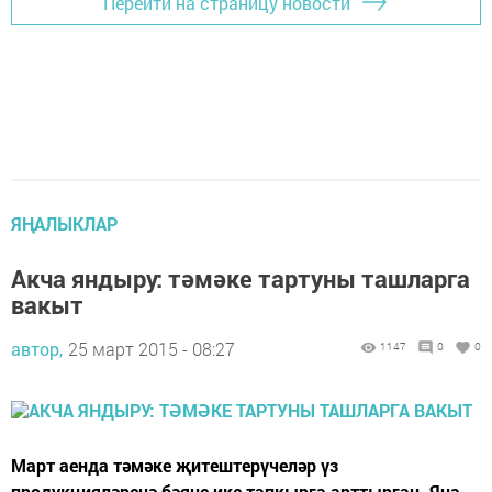
Перейти на страницу новости
ЯҢАЛЫКЛАР
Акча яндыру: тәмәке тартуны ташларга
вакыт
автор,
25 март 2015 - 08:27
1147
0
0
Март аенда тәмәке җитештерүчеләр үз
продукцияләренә бәяне ике тапкырга арттырган. Яңа