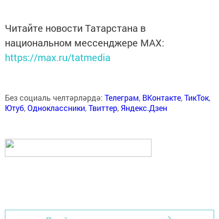
Читайте новости Татарстана в
национальном мессенджере MАХ:
https://max.ru/tatmedia
Без социаль челтәрләрдә:
Телеграм
,
ВКонтакте
,
ТикТок
,
Ютуб
,
Одноклассники
,
Твиттер
,
Яндекс.Дзен