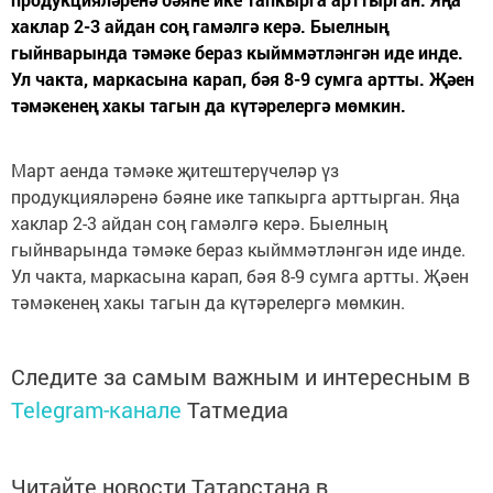
хаклар 2-3 айдан соң гамәлгә керә. Быелның
гыйнварында тәмәке бераз кыйммәтләнгән иде инде.
Ул чакта, маркасына карап, бәя 8-9 сумга артты. Җәен
тәмәкенең хакы тагын да күтәрелергә мөмкин.
Март аенда тәмәке җитештерүчеләр үз
продукцияләренә бәяне ике тапкырга арттырган. Яңа
хаклар 2-3 айдан соң гамәлгә керә. Быелның
гыйнварында тәмәке бераз кыйммәтләнгән иде инде.
Ул чакта, маркасына карап, бәя 8-9 сумга артты. Җәен
тәмәкенең хакы тагын да күтәрелергә мөмкин.
Следите за самым важным и интересным в
Telegram-канале
Татмедиа
Читайте новости Татарстана в