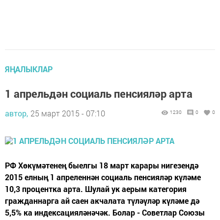
ЯҢАЛЫКЛАР
1 апрельдән социаль пенсияләр арта
автор,
25 март 2015 - 07:10
1230
0
0
РФ Хөкүмәтенең быелгы 18 март карары нигезендә
2015 елның 1 апреленнән социаль пенсияләр күләме
10,3 процентка арта. Шулай ук аерым категория
гражданнарга ай саен акчалата түләүләр күләме дә
5,5% ка индексацияләнәчәк. Болар - Советлар Союзы