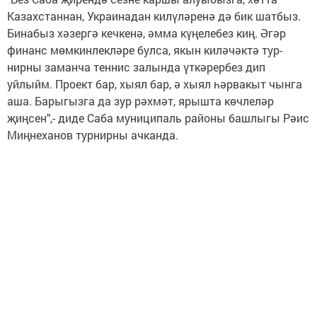
Казахстаннан, Украина­дан килүләренә дә бик шатбыз.
Бинабыз хәзергә кечкенә, әмма күңелебез киң. Әгәр
финанс мөмкинлекләре булса, якын киләчәктә тур­
нирны заманча теннис залында үткәрербез дип
уйлыйм. Проект бар, хыял бар, ә хыял һәрвакыт чынга
аша. Барыгызга да зур рәхмәт, ярышта көчлеләр
җиңсен",- диде Саба муниципаль районы башлыгы Рәис
Миңнеханов турнирны ачканда.