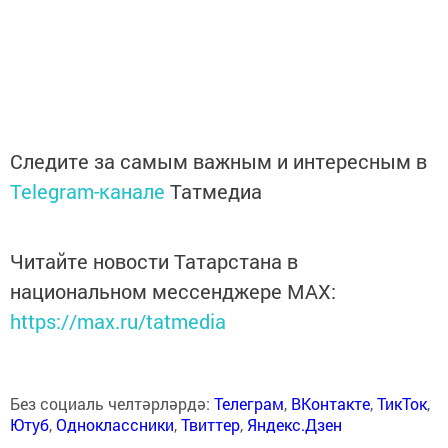
Следите за самым важным и интересным в
Telegram-канале
Татмедиа
Читайте новости Татарстана в
национальном мессенджере MАХ:
https://max.ru/tatmedia
Без социаль челтәрләрдә:
Телеграм
,
ВКонтакте
,
ТикТок
,
Ютуб
,
Одноклассники
,
Твиттер
,
Яндекс.Дзен