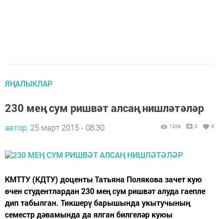
ЯҢАЛЫКЛАР
230 мең сум ришвәт алсаң нишләтәләр
автор,
25 март 2015 - 08:30
1209
0
0
КМТТУ (КДТУ) доценты Татьяна Полякова зачет кую
өчен студентлардан 230 мең сум ришвәт алуда гаепле
дип табылган. Тикшерү барышында укытучының
семестр дәвамында да ялган билгеләр куюы