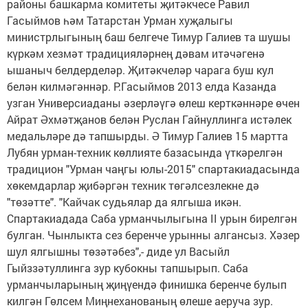
районы башкарма комитеты җитәкчесе Равил
Гасыймов һәм Татарстан Урман хуҗалыгы
министрлыгының баш белгече Тимур Галиев та шушы
күркәм хезмәт традицияләрнең дәвам итәчәгенә
ышаныч белдерделәр. Җитәкчеләр чарага буш кул
белән килмәгәннәр. Р.Гасыймов 2013 елда Казанда
узган Универсиаданы әзерләүгә өлеш керткәннәре өчен
Айрат Әхмәтҗанов белән Руслан Гайнуллинга истәлек
медальләре дә тапшырды. Ә Тимур Галиев 15 мартта
Лубян урман-техник көллияте базасында үткәрелгән
традицион "Урман чаңгы юлы-2015" спартакиадасында
хөкемдарлар җибәргән техник төгәлсезлекне дә
"төзәтте". "Кайчак судьялар да ялгыша икән.
Спартакиадада Саба урманчылыгына II урын бирелгән
булган. Чынлыкта сез беренче урынны алгансыз. Хәзер
шул ялгышны төзәтәбез",- диде ул Васыйл
Гыйззәтуллинга зур кубокны тапшырып. Саба
урманчыларының җиңүендә финишка беренче булып
килгән Гөлсем Миңнеханованың өлеше аеруча зур.