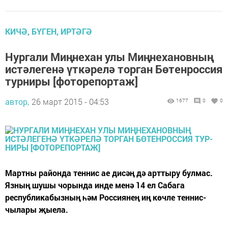
КИЧӘ, БҮГЕН, ИРТӘГӘ
Нургали Миңнехан улы Миңнехановның
истәлегенә үткәрелә торган Бөтенроссия
тур­ниры [фоторепортаж]
автор,
26 март 2015 - 04:53
1677
0
0
Мартны районда теннис ае дисәң дә арттыру булмас.
Язның шушы чорында инде менә 14 ел Сабага
республикабызның һәм Россиянең иң көчле теннис­
чылары җыела.