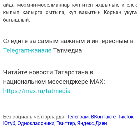
айда мөэмин-мөселманнар күп итеп яхшылык, игелек
кылып калырга омтыла, күп вакытын Коръән укуга
багышлый.
Следите за самым важным и интересным в
Telegram-канале
Татмедиа
Читайте новости Татарстана в
национальном мессенджере MАХ:
https://max.ru/tatmedia
Без социаль челтәрләрдә:
Телеграм
,
ВКонтакте
,
ТикТок
,
Ютуб
,
Одноклассники
,
Твиттер
,
Яндекс.Дзен