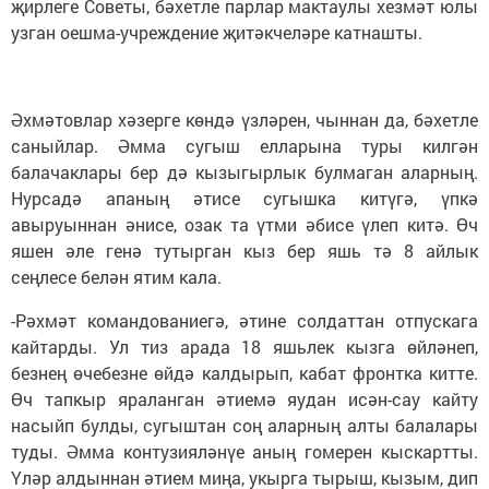
җирлеге Советы, бәхетле парлар мактаулы хезмәт юлы
узган оешма-учреждение җитәкчеләре катнашты.
Әхмәтовлар хәзерге көндә үзләрен, чыннан да, бәхетле
саныйлар. Әмма сугыш елларына туры килгән
балачаклары бер дә кызыгырлык булмаган аларның.
Нурсадә апаның әтисе сугышка китүгә, үпкә
авыруыннан әнисе, озак та үтми әбисе үлеп китә. Өч
яшен әле генә тутырган кыз бер яшь тә 8 айлык
сеңлесе белән ятим кала.
-Рәхмәт командованиегә, әтине солдаттан отпускага
кайтарды. Ул тиз арада 18 яшьлек кызга өйләнеп,
безнең өчебезне өйдә калдырып, кабат фронтка китте.
Өч тапкыр яраланган әтиемә яудан исән-сау кайту
насыйп булды, сугыштан соң аларның алты балалары
туды. Әмма контузияләнүе аның гомерен кыскартты.
Үләр алдыннан әтием миңа, укырга тырыш, кызым, дип