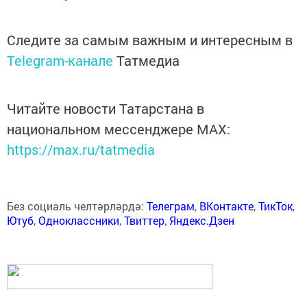
Следите за самым важным и интересным в
Telegram-канале
Татмедиа
Читайте новости Татарстана в
национальном мессенджере MАХ:
https://max.ru/tatmedia
Без социаль челтәрләрдә:
Телеграм
,
ВКонтакте
,
ТикТок
,
Ютуб
,
Одноклассники
,
Твиттер
,
Яндекс.Дзен