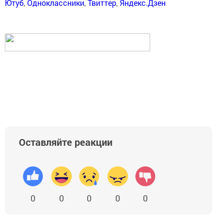
Ютуб
,
Одноклассники
,
Твиттер
,
Яндекс.Дзен
Оставляйте реакции
0
0
0
0
0