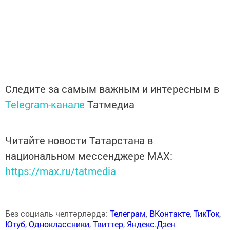
Следите за самым важным и интересным в
Telegram-канале
Татмедиа
Читайте новости Татарстана в
национальном мессенджере MАХ:
https://max.ru/tatmedia
Без социаль челтәрләрдә:
Телеграм
,
ВКонтакте
,
ТикТок
,
Ютуб
,
Одноклассники
,
Твиттер
,
Яндекс.Дзен