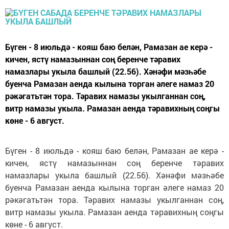
Бүген - 8 июльдә - кояш баю белән, Рамазан ае керә -
кичен, ястү намазыннан соң беренче тәравих
намазлары укыла башлый (22.56). Хәнәфи мәзһәбе
буенча Рамазан аенда кылына торган әлеге намаз 20
рәкәгатьтән тора. Тәравих намазы укылганнан соң,
витр намазы укыла. Рамазан аенда тәравихның соңгы
көне - 6 август.
Бүген - 8 июльдә - кояш баю белән, Рамазан ае керә -
кичен, ястү намазыннан соң беренче тәравих
намазлары укыла башлый (22.56). Хәнәфи мәзһәбе
буенча Рамазан аенда кылына торган әлеге намаз 20
рәкәгатьтән тора. Тәравих намазы укылганнан соң,
витр намазы укыла. Рамазан аенда тәравихның соңгы
көне - 6 август.