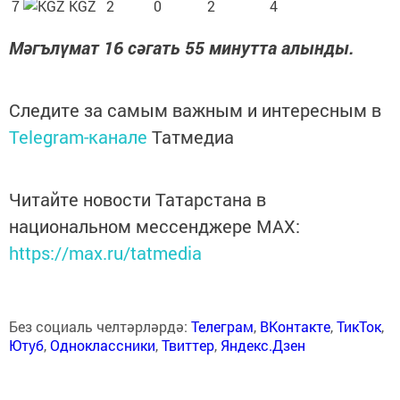
7
KGZ
2
0
2
4
Мәгълүмат 16 сәгать 55 минутта алынды.
Следите за самым важным и интересным в
Telegram-канале
Татмедиа
Читайте новости Татарстана в
национальном мессенджере MАХ:
https://max.ru/tatmedia
Без социаль челтәрләрдә:
Телеграм
,
ВКонтакте
,
ТикТок
,
Ютуб
,
Одноклассники
,
Твиттер
,
Яндекс.Дзен