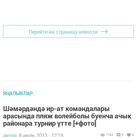
Перейти на страницу новости
ЯҢАЛЫКЛАР
Шәмәрдәндә ир-ат командалары
арасында пляж волейболы буенча ачык
районара турнир үтте [+фото]
автор,
8 июль 2013 - 12:19
1104
0
0