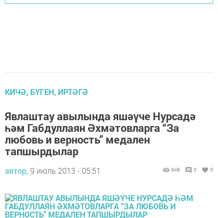
КИЧӘ, БҮГЕН, ИРТӘГӘ
Явлаштау авылында яшәүче Нурсадә
һәм Габдуллаян Әхмәтовларга “За
любовь и верность” медален
тапшырдылар
автор,
9 июль 2013 - 05:51
948
0
0