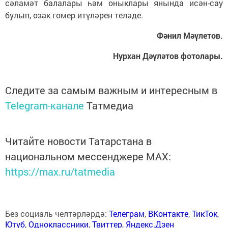
сәламәт балалары һәм оныклары янында исән-сау
булып, озак гомер итүләрен теләде.
Фәнил Мәүлетов.
Нурхан Дәүләтов фотолары.
Следите за самым важным и интересным в
Telegram-канале
Татмедиа
Читайте новости Татарстана в
национальном мессенджере MАХ:
https://max.ru/tatmedia
Без социаль челтәрләрдә:
Телеграм
,
ВКонтакте
,
ТикТок
,
Ютуб
,
Одноклассники
,
Твиттер
,
Яндекс.Дзен