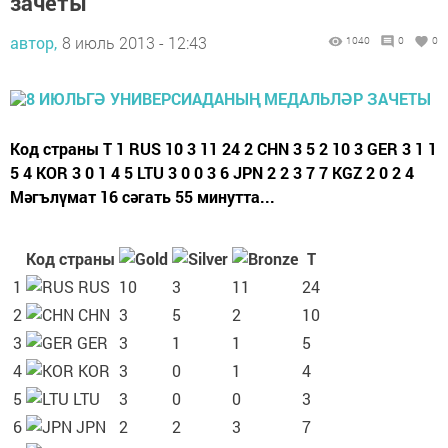
зачеты
автор,
8 июль 2013 - 12:43
1040
0
0
Код страны T 1 RUS 10 3 11 24 2 CHN 3 5 2 10 3 GER 3 1 1
5 4 KOR 3 0 1 4 5 LTU 3 0 0 3 6 JPN 2 2 3 7 7 KGZ 2 0 2 4
Мәгълүмат 16 сәгать 55 минутта...
Код страны
T
1
RUS
10
3
11
24
2
CHN
3
5
2
10
3
GER
3
1
1
5
4
KOR
3
0
1
4
5
LTU
3
0
0
3
6
JPN
2
2
3
7