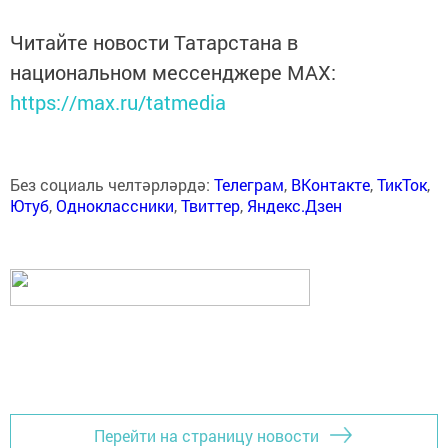
Читайте новости Татарстана в
национальном мессенджере MАХ:
https://max.ru/tatmedia
Без социаль челтәрләрдә:
Телеграм
,
ВКонтакте
,
ТикТок
,
Ютуб
,
Одноклассники
,
Твиттер
,
Яндекс.Дзен
Перейти на страницу новости