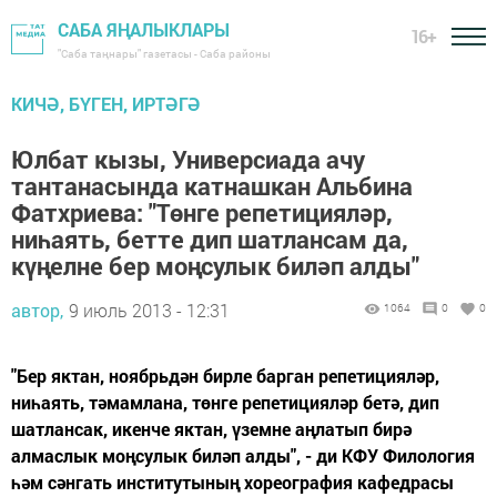
САБА ЯҢАЛЫКЛАРЫ
16+
"Саба таңнары" газетасы - Саба районы
КИЧӘ, БҮГЕН, ИРТӘГӘ
Юлбат кызы, Универсиада ачу
тантанасында катнашкан Альбина
Фатхриева: "Төнге репетицияләр,
ниһаять, бетте дип шатлансам да,
күңелне бер моңсулык биләп алды"
автор,
9 июль 2013 - 12:31
1064
0
0
"Бер яктан, ноябрьдән бирле барган репетицияләр,
ниһаять, тәмамлана, төнге репетицияләр бетә, дип
шатлансак, икенче яктан, үземне аңлатып бирә
алмаслык моңсулык биләп алды", - ди КФУ Филология
һәм сәнгать институтының хореография кафедрасы