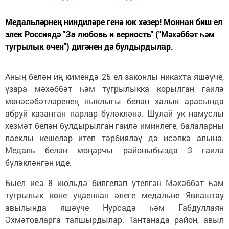
Медальләрнең ниндиләре генә юк хәзер! Моннан биш ел
элек Россиядә "За любовь и верность" ("Мәхәббәт һәм
тугрылык өчен") дигәнен дә булдырдылар.
Аның белән иң кимендә 25 ел законлы никахта яшәүче,
үзара мәхәббәт һәм тугрылыкка корылган гаилә
мөнәсәбәтләренең ныклыгы белән халык арасында
абруй казанган парлар бүләкләнә. Шулай ук намуслы
хезмәт белән булдырылган гаилә иминлеге, балаларны
лаеклы кешеләр итеп тәрбияләү дә исәпкә алына.
Медаль белән моңарчы районыбызда 3 гаилә
бүләкләнгән иде.
Быел исә 8 июльдә билгеләп үтелгән Мәхәббәт һәм
тугрылык көне уңаеннан әлеге медальне Явлаштау
авылында яшәүче Нурсадә һәм Габдуллаян
Әхмәтовларга тапшырдылар. Тантанада район, авыл