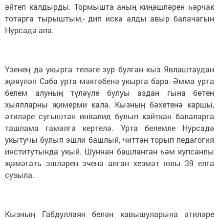
әйтеп калдырды. Тормышта аның киңәшләрен һәрчак
тотарга тырыштым,- дип искә алды авыр балачагын
Нурсадә апа.
Үзенең дә укырга теләге зур булган кыз Явлаштаудан
җәяүләп Саба урта мәктәбенә укырга бара. Әмма урта
белем алуның түләүле булуы аздан гына бөтен
хыялларны җимерми кала. Кызның бәхетенә каршы,
әтиләре сугыштан инвалид булып кайткан балаларга
ташлама гамәлгә кертелә. Урта белемле Нурсадә
укытучы булып эшли башлый, читтән торып педагогия
институтында укый. Шуннан башланган һәм күпсанлы
җәмәгать эшләрен эченә алган хезмәт юлы 39 елга
сузыла.
Кызның Габдуллаян белән кавышуларына әтиләре