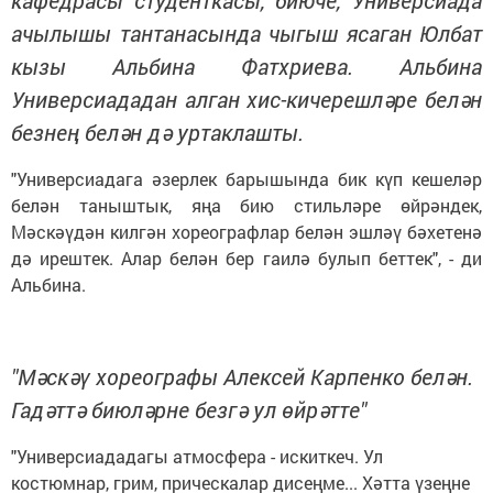
кафедрасы студенткасы, биюче, Универсиада
ачылышы тантанасында чыгыш ясаган Юлбат
кызы Альбина Фатхриева. Альбина
Универсиададан алган хис-кичерешләре белән
безнең белән дә уртаклашты.
"Универсиадага әзерлек барышында бик күп кешеләр
белән таныштык, яңа бию стильләре өйрәндек,
Мәскәүдән килгән хореографлар белән эшләү бәхетенә
дә ирештек. Алар белән бер гаилә булып беттек", - ди
Альбина.
"Мәскәү хореографы Алексей Карпенко белән.
Гадәттә биюләрне безгә ул өйрәтте"
"Универсиададагы атмосфера - искиткеч. Ул
костюмнар, грим, прическалар дисеңме... Хәтта үзеңне