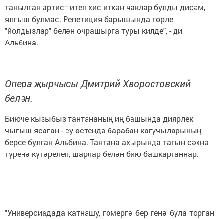
танылган артист итеп хис иткән чаклар булды дисәм,
ялгыш булмас. Репетиция барышында төрле
"йолдызлар" белән очрашырга туры килде", - ди
Альбина.
Опера җырчысы Дмитрий Хворостовский
белән.
Биюче кызыбыз тантананың иң башында диярлек
чыгыш ясаган - су өстендә барабан кагучыларының
берсе булган Альбина. Тантана ахырында тагын сәхнә
түренә күтәрелеп, шарлар белән бию башкарганнар.
"Универсиадада катнашу, гомергә бер генә була торган