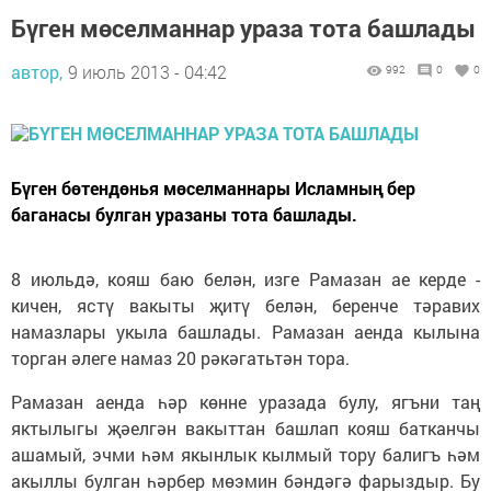
Бүген мөселманнар ураза тота башлады
автор,
9 июль 2013 - 04:42
992
0
0
Бүген бөтендөнья мөселманнары Исламның бер
баганасы булган уразаны тота башлады.
8 июльдә, кояш баю белән, изге Рамазан ае керде -
кичен, ястү вакыты җитү белән, беренче тәравих
намазлары укыла башлады. Рамазан аенда кылына
торган әлеге намаз 20 рәкәгатьтән тора.
Рамазан аенда һәр көнне уразада булу, ягъни таң
яктылыгы җәелгән вакыттан башлап кояш батканчы
ашамый, эчми һәм якынлык кылмый тору балигъ һәм
акыллы булган һәрбер мөэмин бәндәгә фарыздыр. Бу