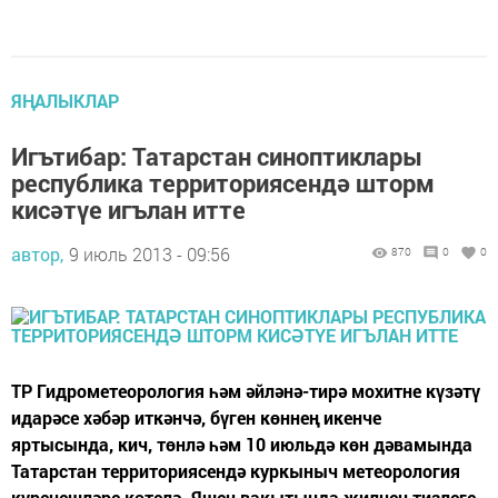
ЯҢАЛЫКЛАР
Игътибар: Татарстан синоптиклары
республика территориясендә шторм
кисәтүе игълан итте
автор,
9 июль 2013 - 09:56
870
0
0
ТР Гидрометеорология һәм әйләнә-тирә мохитне күзәтү
идарәсе хәбәр иткәнчә, бүген көннең икенче
яртысында, кич, төнлә һәм 10 июльдә көн дәвамында
Татарстан территориясендә куркыныч метеорология
күренешләре көтелә. Яшен вакытында җилнең тизлеге