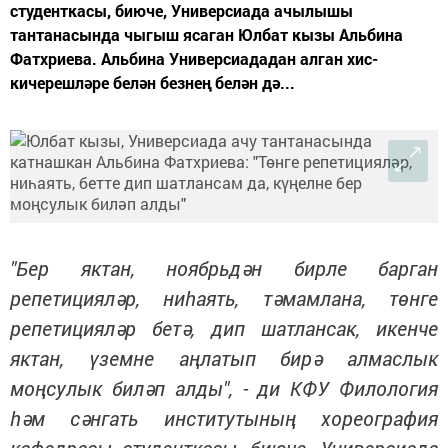
студенткасы, биюче, Универсиада ачылышы
тантанасында чыгыш ясаган Юлбат кызы Альбина
Фатхриева. Альбина Универсиададан алган хис-
кичерешләре белән безнең белән дә...
"Бер яктан, ноябрьдән бирле барган
репетицияләр, ниһаять, тәмамлана, төнге
репетицияләр бетә, дип шатлансак, икенче
яктан, үземне аңлатып бирә алмаслык
моңсулык биләп алды", - ди КФУ Филология
һәм сәнгать институтының хореография