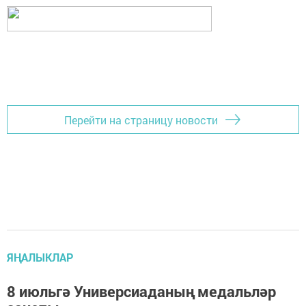
Перейти на страницу новости
ЯҢАЛЫКЛАР
8 июльгә Универсиаданың медальләр