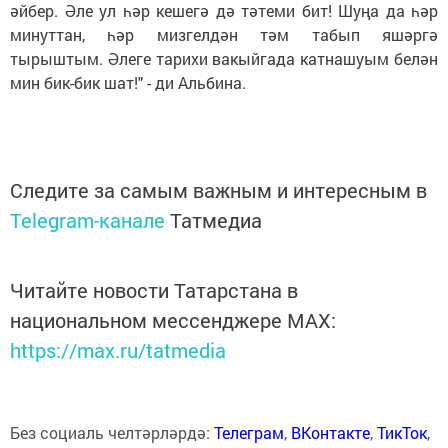
әйбер. Әле ул һәр кешегә дә тәтеми бит! Шуңа да һәр
минуттан, һәр мизгелдән тәм табып яшәргә
тырыштым. Әлеге тарихи вакыйгада катнашуым белән
мин бик-бик шат!" - ди Альбина.
Следите за самым важным и интересным в
Telegram-канале
Татмедиа
Читайте новости Татарстана в
национальном мессенджере MАХ:
https://max.ru/tatmedia
Без социаль челтәрләрдә:
Телеграм
,
ВКонтакте
,
ТикТок
,