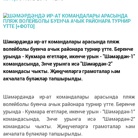
Шәмәрдәндә ир-ат командалары арасында пляж
волейболы буенча ачык районара турнир үтте. Беренче
урында - Кукмара егетләре, икенче урын - "Шәмәрдән-1"
командасында, 3нче урынга исә "Шәмәрдән-2"
командасы чыкты. Җиңүчеләргә грамоталар һәм
акчалата бүләкләр тапшырылды.
Шәмәрдәндә ир-ат командалары арасында пляж
волейболы буенча ачык районара турнир үтте. Беренче
урында - Кукмара егетләре, икенче урын - "Шәмәрдән-1"
командасында, 3нче урынга исә "Шәмәрдән-2"
командасы чыкты. Җиңүчеләргә грамоталар һәм
акчалата бүләкләр тапшырылды.