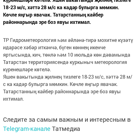
18-23 м/с, хәттә 28 м/с ка кадәр булырга мөмкин.
Көчле яңгыр явачак. Татарстанның кайбер
районнарында эре боз явуы ихтимал.
ТР Гидрометеорология һәм әйләнә-тирә мохитне күзәтү
идарәсе хәбәр иткәнчә, бүген көннең икенче
яртысында, кич, төнлә һәм 10 июльдә көн дәвамында
Татарстан территориясендә куркыныч метеорология
күренешләре көтелә.
Яшен вакытында җилнең тизлеге 18-23 м/с, хәттә 28 м/
с ка кадәр булырга мөмкин. Көчле яңгыр явачак.
Татарстанның кайбер районнарында эре боз явуы
ихтимал.
Следите за самым важным и интересным в
Telegram-канале
Татмедиа