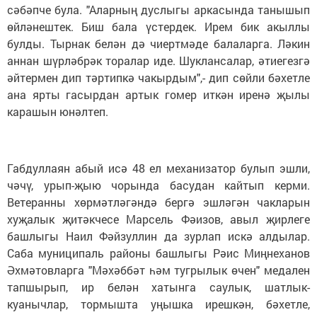
сәбәпче була. "Аларның дуслыгы аркасында танышып
өйләнештек. Биш бала үстердек. Ирем бик акыллы
булды. Тырнак белән дә чиертмәде балаларга. Ләкин
аннан шүрләбрәк торалар иде. Шуклансалар, әтиегезгә
әйтермен дип тәртипкә чакырдым",- дип сөйли бәхетле
ана ярты гасырдан артык гомер иткән иренә җылы
карашын юнәлтеп.
Габдуллаян абый исә 48 ел механизатор булып эшли,
чәчү, урып-җыю чорында басудан кайтып керми.
Ветеранны хөрмәтләгәндә бергә эшләгән чакларын
хуҗалык җитәкчесе Марсель Фәизов, авыл җирлеге
башлыгы Наил Фәйзуллин да зурлап искә алдылар.
Саба муниципаль районы башлыгы Рәис Миңнеханов
Әхмәтовларга "Мәхәббәт һәм тугрылык өчен" медален
тапшырып, ир белән хатынга саулык, шатлык-
куанычлар, тормышта уңышка ирешкән, бәхетле,