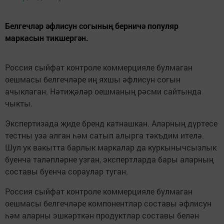
Белгечләр әфлисун согының берничә популяр
маркасын тикшергән.
Россия сыйфат контроле коммерцияле булмаган
оешмасы белгечләре иң яхшы әфлисун согын
ачыклаган. Нәтиҗәләр оешманың рәсми сайтында
чыкты.
Экспертизада җиде бренд катнашкан. Аларның дүртесе
тестны уза алган һәм сатып алырга тәкъдим ителә.
Шул ук вакытта барлык маркалар да куркынычсызлык
буенча таләпләрне узган, экспертларда бары аларның
составы буенча сораулар туган.
Россия сыйфат контроле коммерцияле булмаган
оешмасы белгечләре компонентлар составы әфлисун
һәм аларны эшкәрткән продуктлар составы белән