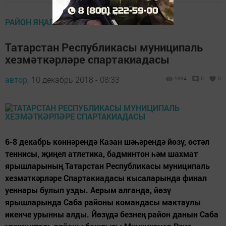
РАЙОН ЯҢАЛЫКЛАРЫ
Татарстан Республикасы муниципаль
хезмәткәрләре спартакиадасы
автор,
10 декабрь 2018 - 08:33
1994
0
0
6-8 декабрь көннәрендә Казан шәһәрендә йөзү, өстәл
теннисы, җиңел атлетика, бадминтон һәм шахмат
ярышларының Татарстан Республикасы муниципаль
хезмәткәрләре Спартакиадасы кысаларында финал
уеннары булып узды. Аерым алганда, йөзү
ярышларында Саба районы командасы мактаулы
икенче урынны алды. Йөзүдә безнең район данын Саба