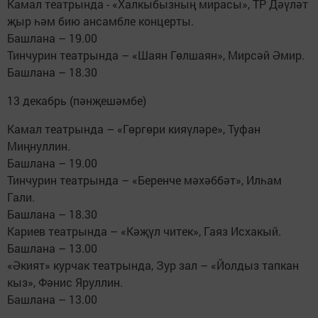
Камал театрында - «Халкыбызның мирасы», ТР Дәүләт
җыр һәм бию ансамбле концерты.
Башлана – 19.00
Тинчурин театрында – «Шаян Гөлшаян», Мирсәй Әмир.
Башлана – 18.30
13 декабрь (пәнҗешәмбе)
Камал театрында – «Гөргөри кияүләре», Туфан
Миңнуллин.
Башлана – 19.00
Тинчурин театрында – «Беренче мәхәббәт», Илһам
Гали.
Башлана – 18.30
Кариев театрында – «Кәҗүл читек», Гаяз Исхакый.
Башлана – 13.00
«Әкият» курчак театрында, Зур зал – «Йолдыз тапкан
кыз», Фәнис Яруллин.
Башлана – 13.00