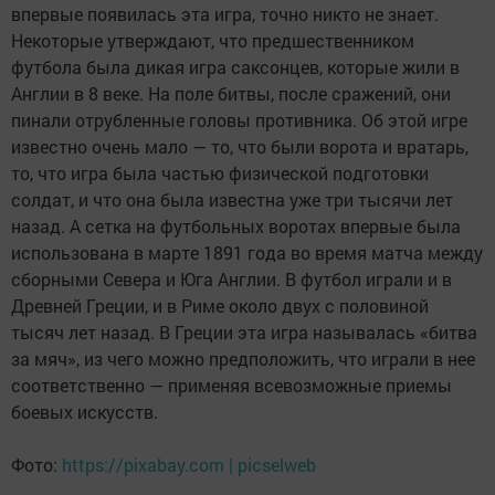
впервые появилась эта игра, точно никто не знает.
Некоторые утверждают, что предшественником
футбола была дикая игра саксонцев, которые жили в
Англии в 8 веке. На поле битвы, после сражений, они
пинали отрубленные головы противника. Об этой игре
известно очень мало — то, что были ворота и вратарь,
то, что игра была частью физической подготовки
солдат, и что она была известна уже три тысячи лет
назад. А сетка на футбольных воротах впервые была
использована в марте 1891 года во время матча между
сборными Севера и Юга Англии. В футбол играли и в
Древней Греции, и в Риме около двух с половиной
тысяч лет назад. В Греции эта игра называлась «битва
за мяч», из чего можно предположить, что играли в нее
соответственно — применяя всевозможные приемы
боевых искусств.
Фото:
https://pixabay.com | picselweb