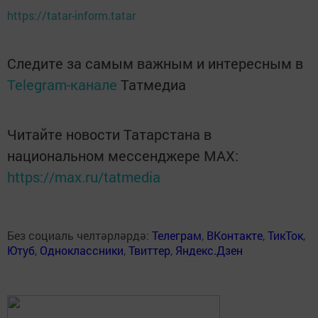
https://tatar-inform.tatar
Следите за самым важным и интересным в
Telegram-канале
Татмедиа
Читайте новости Татарстана в
национальном мессенджере MАХ:
https://max.ru/tatmedia
Без социаль челтәрләрдә:
Телеграм
,
ВКонтакте
,
ТикТок
,
Ютуб
,
Одноклассники
,
Твиттер
,
Яндекс.Дзен