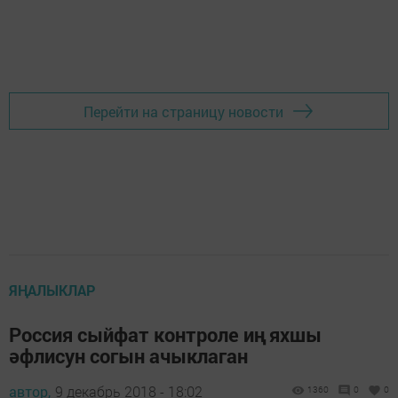
Перейти на страницу новости
ЯҢАЛЫКЛАР
Россия сыйфат контроле иң яхшы
әфлисун согын ачыклаган
автор,
9 декабрь 2018 - 18:02
1360
0
0