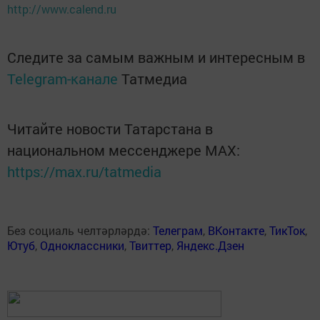
http://www.calend.ru
Следите за самым важным и интересным в
Telegram-канале
Татмедиа
Читайте новости Татарстана в
национальном мессенджере MАХ:
https://max.ru/tatmedia
Без социаль челтәрләрдә:
Телеграм
,
ВКонтакте
,
ТикТок
,
Ютуб
,
Одноклассники
,
Твиттер
,
Яндекс.Дзен