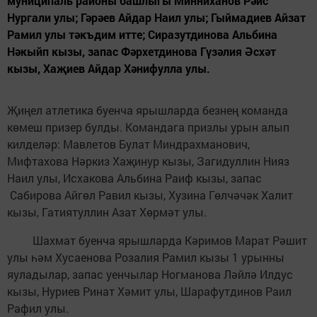
муниципаль районы башлыгы Минниханов Рәис
Нургали улы; Гәрәев Айдар Наил улы; Гыймадиев Айзат
Рамил улы тәкъдим итте; Сиразутдинова Альбина
Нәкыйп кызы, запас Фәрхетдинова Гүзәлия Әсхәт
кызы, Хаҗиев Айдар Хәнифулла улы.
Җиңел атлетика буенча ярышларда безнең команда
көмеш призер булды. Командага призлы урын алып
килделәр: Мавлетов Булат Миндрахманович,
Мифтахова Нәркиз Хаҗинур кызы, Загидуллин Нияз
Наил улы, Исхакова Альбина Раиф кызы, запас
Сабирова Айг
ө
л Равил кызы,
Хузина Гөлчәчәк Халит
кызы
, Гатиятуллин Азат Х
ө
рм
ә
т улы
.
Шахмат буенча ярышларда Кәримов Марат Рәшит
улы һәм Хусаенова Розалия Рамил кызы 1 урынны
яуладылар, запас уенчылар Ногманова Ләйлә Илдус
кызы, Нуриев Ринат Хәмит улы, Шарафутдинов Раил
Рафил улы.