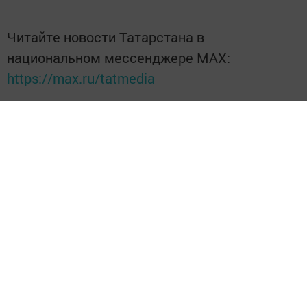
Читайте новости Татарстана в
национальном мессенджере MАХ:
https://max.ru/tatmedia
Без социаль челтәрләрдә:
Телеграм
,
ВКонтакте
,
ТикТок
,
Ютуб
,
Одноклассники
,
Твиттер
,
Яндекс.Дзен
Перейти на страницу новости