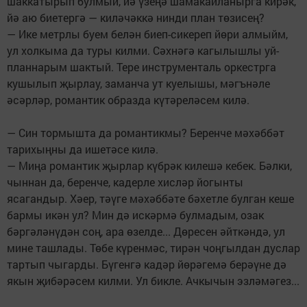
шаккатырып булмый, йә үзеңә шамакайланырга кирәк,
йә аю биетергә — киләчәккә нинди план төзисең?
— Ике метрлы буем белән биеп-сикереп йөри алмыйм,
ул холкыма да туры килми. Сәхнәгә кагылышлы уй-
планнарым шактый. Тере инструменталь оркестрга
кушылып җырлау, заманча ут куелышы, мәгънәле
әсәрләр, романтик образда күтәреләсем килә.
— Син тормышта да романтикмы? Беренче мәхәббәт
тарихыңны да ишетәсе килә.
— Миңа романтик җырлар күбрәк килешә кебек. Бәлки,
чыннан да, беренче, кадерле хисләр йогынты
ясагандыр. Хәер, тәүге мәхәббәте бәхетле булган кеше
бармы икән ул? Мин дә искәрмә булмадым, озак
бәргәләнүдән соң, ара өзелде... Дөресен әйткәндә, ул
мине ташлады. Төбе күренмәс, тирән чоңгылдан дуслар
тартып чыгарды. Бүгенгә кадәр йөрәгемә берәүне дә
якын җибәрәсем килми. Ул бикле. Ачкычын эзләмәгез...