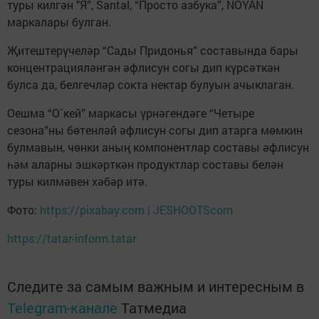
туры килгән "Я”, Santal, “Просто азбука”, NOYAN
маркалары булган.
Җитештерүчеләр “Сады Придонья” составында бары
концентрацияләнгән әфлисун согы дип күрсәткән
булса да, белгечләр сокта нектар булуын ачыклаган.
Оешма “О`кей” маркасы үрнәгендәге “Четыре
сезона”ны бөтенләй әфлисун согы дип атарга мөмкин
булмавын, чөнки аның компонентлар составы әфлисун
һәм аларны эшкәрткән продуктлар составы белән
туры килмәвен хәбәр итә.
Фото:
https://pixabay.com | JESHOOTScom
https://tatar-inform.tatar
Следите за самым важным и интересным в
Telegram-канале
Татмедиа