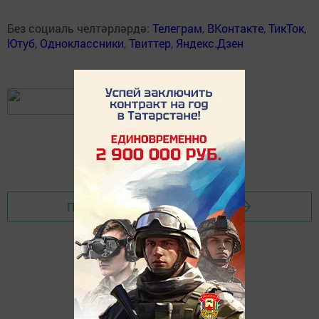
Без социаль челтәрләрдә:
Телеграм
,
ВКонтакте
,
ТикТок
,
Ютуб
,
Одноклассники
,
Твиттер
,
Яндекс.Дзен
Перейти на страницу новости