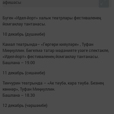
Бүген «Идел-йорт» халык театрлары фестиваленең
йомгаклау тантанасы.
10 декабрь (дүшәмбе)
Камал театрында– «Гөргөри кияүләре» , Туфан
Миңнуллин. Бөгелмә татар мәдәнияте үзәге спектакле,
«Идел-йорт» фестиваленең йомгаклау тантанасы.
Башлана – 19.00
11 декабрь (сишәмбе)
Тинчурин театрында – «Ак тәүбә, кара тәүбә. Безнең
көннәр», Туфан Миңнуллин.
Башлана – 18.30
12 декабрь (чәршәмбе)