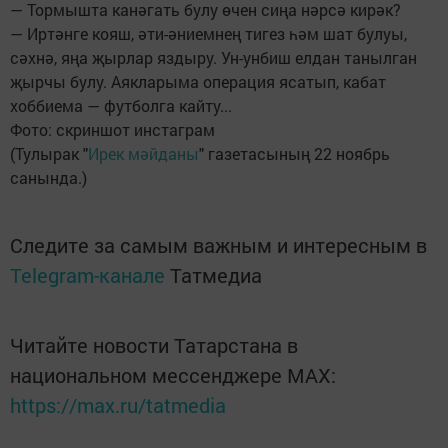
— Тормышта канәгать булу өчен сиңа нәрсә кирәк?
— Иртәнге кояш, әти-әниемнең тигез һәм шат булуы,
сәхнә, яңа җырлар яздыру. Ун-унбиш елдан танылган
җырчы булу. Аякларыма операция ясатып, кабат
хоббиема — футболга кайту...
Фото: скриншот инстаграм
(Тулырак "
Ирек мәйданы
" газетасының 22 ноябрь
санында.)
Следите за самым важным и интересным в
Telegram-канале
Татмедиа
Читайте новости Татарстана в
национальном мессенджере MАХ:
https://max.ru/tatmedia