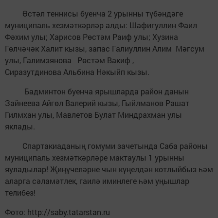
Өстәл теннисы буенча 2 урынны түбәндәге
муниципаль хезмәткәрләр алды: Шафигуллин Фаил
Фәхим улы; Харисов Рөстәм Раиф улы; Хузина
Гөлчәчәк Халит кызы, запас Галиуллин Алим Мәгсум
улы, Галимзянова Рөстәм Вакиф ,
Сиразутдинова Альбина Нәкыйп кызы.
Бадминтон буенча ярышларда район данын
Зайнеева Айгөл Валерий кызы, Гыйлманов Рашат
Гилмхан улы, Мавлетов Булат Миндрахман улы
яклады.
Спартакиаданың гомуми зачетында Саба районы
муниципаль хезмәткәрләре мактаулы 1 урынны
яуладылар! Җиңүчеләрне чын күңелдән котлыйбыз һәм
аларга сәламәтлек, гаилә иминлеге һәм уңышлар
телибез!
Фото: http://saby.tatarstan.ru