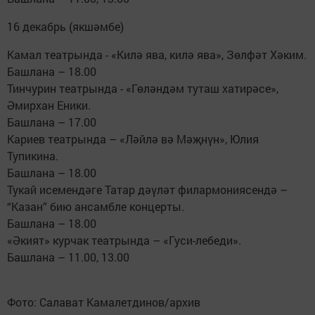
16 декабрь (якшәмбе)
Камал театрында - «Килә ява, килә ява», Зөлфәт Хәким.
Башлана – 18.00
Тинчурин театрында - «Гөләндәм туташ хатирәсе»,
Әмирхан Еники.
Башлана – 17.00
Кариев театрында – «Ләйлә вә Мәҗнүн», Юлия
Тупикина.
Башлана – 18.00
Тукай исемендәге Татар дәүләт филармониясендә –
“Казан” бию ансамбле концерты.
Башлана – 18.00
«Әкият» курчак театрында – «Гуси-лебеди».
Башлана – 11.00, 13.00
Фото: Салават Камалетдинов/архив