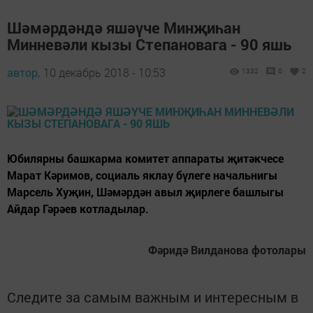
Шәмәрдәндә яшәүче Минҗиһан
Минневәли кызы Степановага - 90 яшь
автор,
10 декабрь 2018 - 10:53
1332
0
2
Юбилярны башкарма комитет аппараты җитәкчесе
Марат Кәримов, социаль яклау бүлеге начальнигы
Марсель Хуҗин, Шәмәрдән авыл җирлеге башлыгы
Айдар Гәрәев котладылар.
Фәридә Вилданова фотолары
Следите за самым важным и интересным в