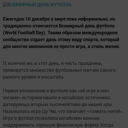
Ежегодно 10 декабря в мире пока неформально, но
традиционно отмечается Всемирный день футбола
(World Football Day). Таким образом международное
сообщество отдает дань этому виду спорта, который
для многих миллионов не просто игра, а стиль жизни.
И, конечно же, в этот день, в честь праздника,
проводится множество футбольных матчей самого
разного уровня и масштаба.
Первое упоминание о футболе как «об игре в мяч
ногами» историки нашли в китайских источниках,
датируемых вторым тысячелетием до нашей эры.
Называлась игра Цу Чю, что означает «толкать ногой».
Игра в футбол позволяла китайским воинам
поддерживать хорошую физическую форму. Когда