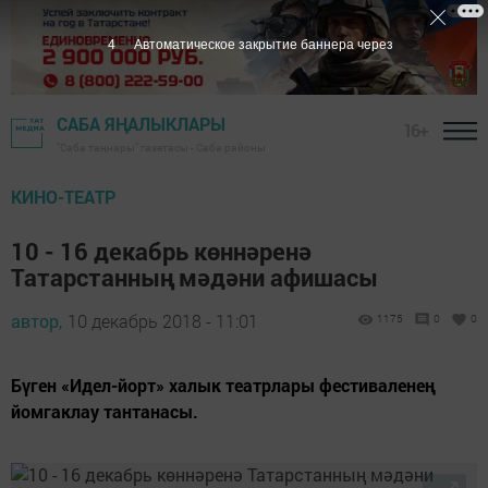
3
Автоматическое закрытие баннера через
САБА ЯҢАЛЫКЛАРЫ
16+
"Саба таңнары" газетасы - Саба районы
КИНО-ТЕАТР
10 - 16 декабрь көннәренә
Татарстанның мәдәни афишасы
автор,
10 декабрь 2018 - 11:01
1175
0
0
Бүген «Идел-йорт» халык театрлары фестиваленең
йомгаклау тантанасы.