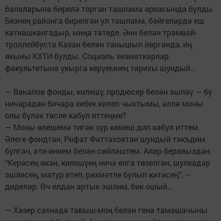
балаларына бирелә торган ташлама аркасында булды.
Безнең районга бирелгән ул ташлама, бәйгеләрдә еш
катнашкангадыр, миңа тәтеде. Әни белән трамвай-
троллейбуста Казан белән танышып йөргәндә, иң
якыны КХТИ булды. Социаль хезмәткәрләр
факультетына укырга керүемнең тарихы шундый...
— Ваһапов фонды, килешү, продюсер белән эшләү — бу
ничарадан бичара кебек килеп чыктымы, әллә моны
олы бүләк төсле кабул иттеңме?
— Моны өлешемә тигән зур көмеш дип кабул иттем.
Әлеге фондтан, Рифат Фәттаховтан шундый тәкъдим
булгач, әти-әнием белән сөйләштем. Алар беравыздан:
“Керәсең икән, килешүең ничә елга төзелгән, шулкадәр
эшлисең, матур итеп, рәхмәтле булып китәсең”, —
диделәр. Өч елдан артык эшлим, бик ошый...
— Хәзер сәхнәдә тавыш-моң белән генә тамашачыны