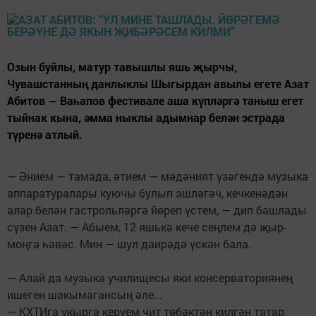
Озын буйлы, матур тавышлы яшь җырчы,
Чувашстанның данлыклы Шыгырдан авылы егете Азат
Абитов — Ваһапов фестивале аша күпләргә таныш егет
тыйнак кына, әмма ныклы адымнар белән эстрада
түренә атлый.
— Әнием — тамада, әтием — мәдәният үзәгендә музыка
аппаратуралары куючы булып эшләгәч, кечкенәдән
алар белән гастрольләргә йөреп үстем, — дип башлады
сүзен Азат. — Абыем, 12 яшькә кече сеңлем дә җыр-
моңга һәвәс. Мин — шул даирәдә үскән бала.
— Алай да музыка училищесы яки консерваториянең
ишеген шакымагансың әле...
— КХТИга укырга керүем чит төбәктән килгән татар