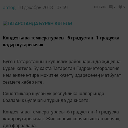
автор,
10 декабрь 2018 - 07:59
1254
0
0
Көндез һава температурасы -6 градустан -1 градуска
кадәр күтәреләчәк.
Бүген Татарстанның күпчелек районнарында җиңелчә
буран көтелә. Бу хакта Татарстан Гидрометеорология
һәм әйләнә-тирә мохитне күзәтү идарәсенең матбугат
хезмәте хәбәр итә.
Синоптиклар шулай ук республика юлларында
бозлавык булачагы турында да кисәтә.
Көндез һава температурасы -6 градустан -1 градуска
кадәр күтәреләчәк. Җил көньяк-көнчыгыштан исәчәк,
дип фаразлана.