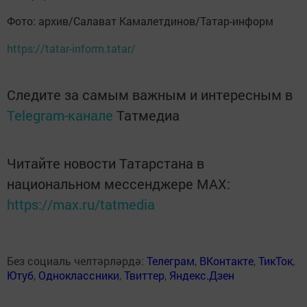
Фото: архив/Салават Камалетдинов/Татар-информ
https://tatar-inform.tatar/
Следите за самым важным и интересным в
Telegram-канале
Татмедиа
Читайте новости Татарстана в
национальном мессенджере MАХ:
https://max.ru/tatmedia
Без социаль челтәрләрдә:
Телеграм
,
ВКонтакте
,
ТикТок
,
Ютуб
,
Одноклассники
,
Твиттер
,
Яндекс.Дзен