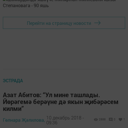
Перейти на страницу новости
ЭСТРАДА
Азат Абитов: “Ул мине ташлады.
Йөрәгемә берәүне дә якын җибәрәсем
килми”
10 декабрь 2018 -
Гөлнара Җәлилова,
2888
0
1
09:36