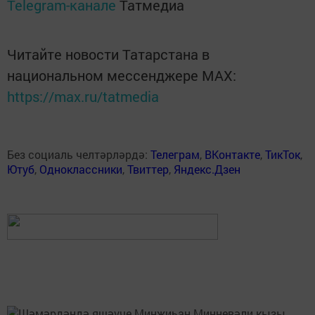
Telegram-канале
Татмедиа
Читайте новости Татарстана в
национальном мессенджере MАХ:
https://max.ru/tatmedia
Без социаль челтәрләрдә:
Телеграм
,
ВКонтакте
,
ТикТок
,
Ютуб
,
Одноклассники
,
Твиттер
,
Яндекс.Дзен