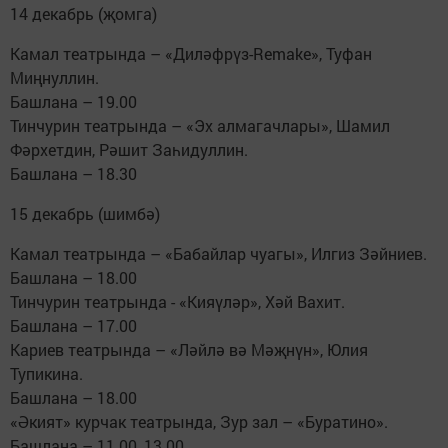
14 декабрь (җомга)
Камал театрында – «Диләфрүз-Remake», Туфан
Миңнуллин.
Башлана – 19.00
Тинчурин театрында – «Эх алмагачлары», Шамил
Фәрхетдин, Рәшит Заһидуллин.
Башлана – 18.30
15 декабрь (шимбә)
Камал театрында – «Бабайлар чуагы», Илгиз Зәйниев.
Башлана – 18.00
Тинчурин театрында - «Кияүләр», Хәй Вахит.
Башлана – 17.00
Кариев театрында – «Ләйлә вә Мәҗнүн», Юлия
Тупикина.
Башлана – 18.00
«Әкият» курчак театрында, Зур зал – «Буратино».
Башлана – 11.00, 13.00