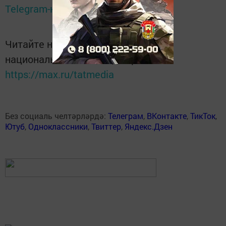
Telegram-канале
Татмедиа
Читайте новости Татарстана в
национальном мессенджере MАХ:
https://max.ru/tatmedia
Без социаль челтәрләрдә:
Телеграм
,
ВКонтакте
,
ТикТок
,
Ютуб
,
Одноклассники
,
Твиттер
,
Яндекс.Дзен