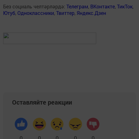
Без социаль челтәрләрдә:
Телеграм
,
ВКонтакте
,
ТикТок
,
Ютуб
,
Одноклассники
,
Твиттер
,
Яндекс.Дзен
Оставляйте реакции
0
0
0
0
0