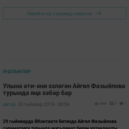
Перейти на страницу новости
ЯҢАЛЫКЛАР
Улына әти-әни эзләгән Айгөл Фазыйлова
турында яңа хәбәр бар
автор,
30 гыйнвар 2019 - 08:59
2658
0
1
29 гыйнварда ВКонтакте битендә Айгөл Фазыйлова
сәламәтлеге турында мәгълүмат белән уртаклашты.