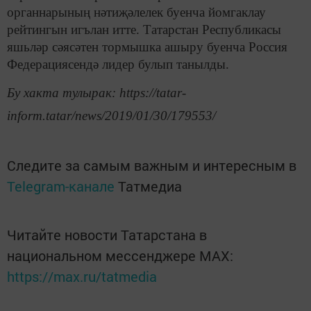
органнарының нәтиҗәлелек буенча йомгаклау
рейтингын игълан итте. Татарстан Республикасы
яшьләр сәясәтен тормышка ашыру буенча Россия
Федерациясендә лидер булып танылды.
Бу хакта тулырак: https://tatar-
inform.tatar/news/2019/01/30/179553/
Следите за самым важным и интересным в
Telegram-канале
Татмедиа
Читайте новости Татарстана в
национальном мессенджере MАХ:
https://max.ru/tatmedia