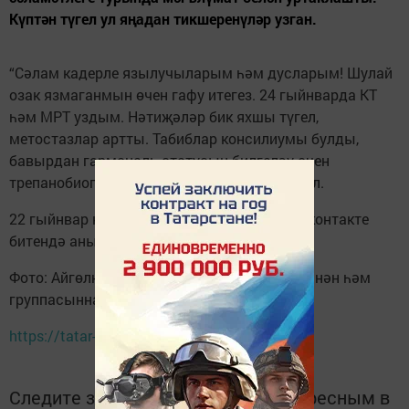
Күптән түгел ул яңадан тикшеренүләр узган.
“Сәлам кадерле язылучыларым һәм дусларым! Шулай
озак язмаганмын өчен гафу итегез. 24 гыйнварда КТ
һәм МРТ уздым. Нәтиҗәләр бик яхшы түгел,
метостазлар артты. Табиблар консилиумы булды,
бавырдан гармональ статусын билгеләү өчен
трепанобиопсия билгеләделәр”, дип язган ул.
22 гыйнвар көнне Айгөлгә 31 яшь тулган. Вконтакте
битендә аны меңгә якын кеше котлаган.
Фото: Айгөлнең Вконтактедагы шәхси битеннән һәм
группасыннан
https://tatar-today.ru
Следите за самым важным и интересным в