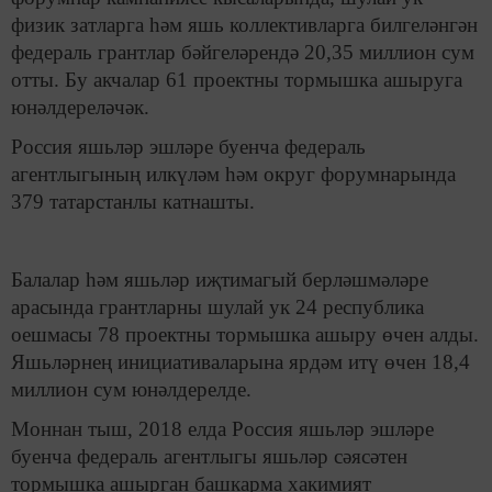
физик затларга һәм яшь коллективларга билгеләнгән
федераль грантлар бәйгеләрендә 20,35 миллион сум
отты. Бу акчалар 61 проектны тормышка ашыруга
юнәлдереләчәк.
Россия яшьләр эшләре буенча федераль
агентлыгының илкүләм һәм округ форумнарында
379 татарстанлы катнашты.
Балалар һәм яшьләр иҗтимагый берләшмәләре
арасында грантларны шулай ук 24 республика
оешмасы 78 проектны тормышка ашыру өчен алды.
Яшьләрнең инициативаларына ярдәм итү өчен 18,4
миллион сум юнәлдерелде.
Моннан тыш, 2018 елда Россия яшьләр эшләре
буенча федераль агентлыгы яшьләр сәясәтен
тормышка ашырган башкарма хакимият