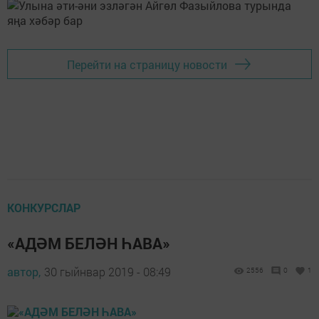
Перейти на страницу новости
КОНКУРСЛАР
«АДӘМ БЕЛӘН ҺАВА»
автор,
30 гыйнвар 2019 - 08:49
2556
0
1