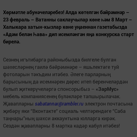
Хөрмәтле абунәчеләребез! Алда көтелгән бәйрәмнәр –
23 февраль – Ватанны саклаучылар көне һәм 8 Март –
Халыкара хатын-кызлар көне уңаеннан газетабызда
«Адәм белән Һава» дип исемләнгән яңа конкурска старт
бирелә.
Сезнең игътибарга районыбызда билгеле булган
шәхесләрнең гаилә бәйрәмнәре – яшьлектәге туй
фотоларын тәкъдим итәбез. Әлеге парларның
барысының да исемнәрен дөрес итеп беренчеләрдән
булып җиткерүчеләргә спонсорыбыз –
«ЗарМус»
мебель компаниясенең бүләкләре тапшырылачак.
Җавапларны
sabatannar@rambler.ru
электрон почтасына
җибәрү яки “Вконтакте“ социаль челтәрендәге “Саба
таңнары”ның шәхси аккаунтына юлларга кирәк.
Сездән җавапларны 8 мартка кадәр кабул итәбез!