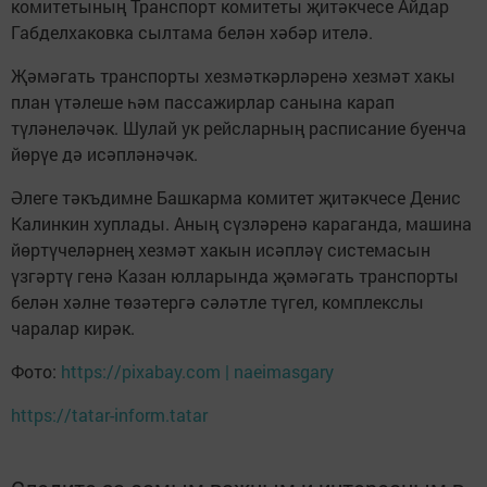
комитетының Транспорт комитеты җитәкчесе Айдар
Габделхаковка сылтама белән хәбәр ителә.
Җәмәгать транспорты хезмәткәрләренә хезмәт хакы
план үтәлеше һәм пассажирлар санына карап
түләнеләчәк. Шулай ук рейсларның расписание буенча
йөрүе дә исәпләнәчәк.
Әлеге тәкъдимне Башкарма комитет җитәкчесе Денис
Калинкин хуплады. Аның сүзләренә караганда, машина
йөртүчеләрнең хезмәт хакын исәпләү системасын
үзгәртү генә Казан юлларында җәмәгать транспорты
белән хәлне төзәтергә сәләтле түгел, комплекслы
чаралар кирәк.
Фото:
https://pixabay.com | naeimasgary
https://tatar-inform.tatar