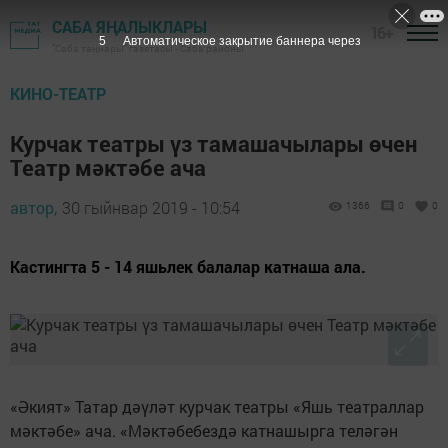
САБА ЯҢАЛЫКЛАРЫ
16+
4
Автоматическое закрытие баннера через
"Саба таңнары" газетасы - Саба районы
КИНО-ТЕАТР
Курчак театры үз тамашачылары өчен
Театр мәктәбе ача
автор,
30 гыйнвар 2019 - 10:54
1366
0
0
Кастингта 5 - 14 яшьлек балалар катнаша ала.
«Әкият» Татар дәүләт курчак театры «Яшь театраллар
мәктәбе» ача. «Мәктәбебездә катнашырга теләгән