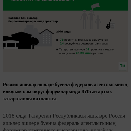
Россия яшьләр эшләре буенча федераль агентлыгының
илкүләм һәм округ форумнарында 370тән артык
татарстанлы катнашты.
2018 елда Татарстан Республикасы яшьләре Россия
яшьләр эшләре буенча федераль агентлыгының
форумнар кампаниясе кысаларында, шулай ук