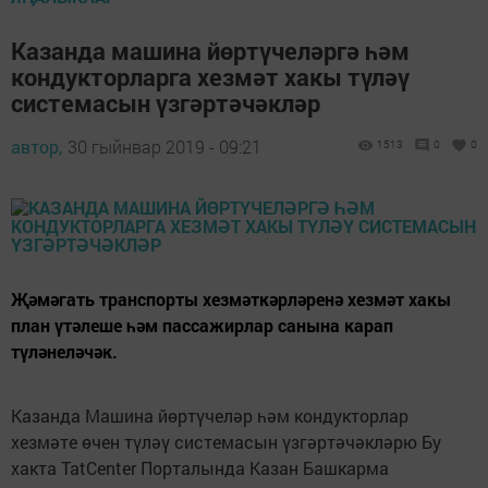
Казанда машина йөртүчеләргә һәм
кондукторларга хезмәт хакы түләү
системасын үзгәртәчәкләр
автор,
30 гыйнвар 2019 - 09:21
1513
0
0
Җәмәгать транспорты хезмәткәрләренә хезмәт хакы
план үтәлеше һәм пассажирлар санына карап
түләнеләчәк.
Казанда Машина йөртүчеләр һәм кондукторлар
хезмәте өчен түләү системасын үзгәртәчәкләрю Бу
хакта TatCenter Порталында Казан Башкарма