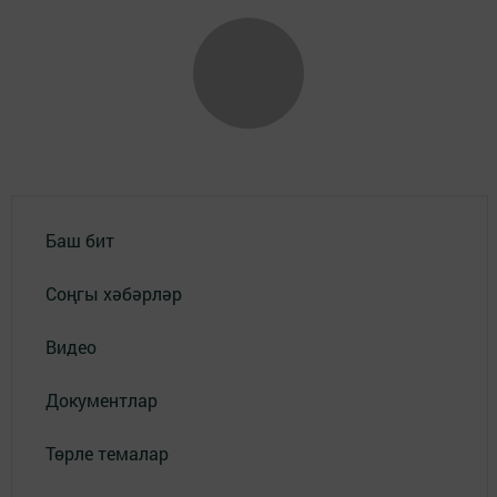
Баш бит
Соңгы хәбәрләр
Видео
Документлар
Төрле темалар