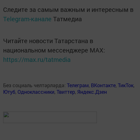
Следите за самым важным и интересным в
Telegram-канале
Татмедиа
Читайте новости Татарстана в
национальном мессенджере MАХ:
https://max.ru/tatmedia
Без социаль челтәрләрдә:
Телеграм
,
ВКонтакте
,
ТикТок
,
Ютуб
,
Одноклассники
,
Твиттер
,
Яндекс.Дзен