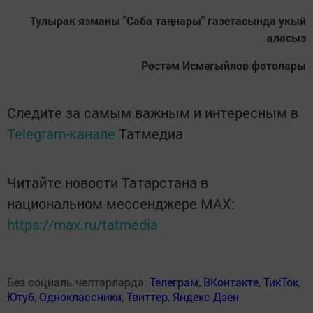
Тулырак язманы "Саба таңнары" газетасында укый
аласыз
Рөстәм Исмәгыйлов фотолары
Следите за самым важным и интересным в
Telegram-канале
Татмедиа
Читайте новости Татарстана в
национальном мессенджере MАХ:
https://max.ru/tatmedia
Без социаль челтәрләрдә:
Телеграм
,
ВКонтакте
,
ТикТок
,
Ютуб
,
Одноклассники
,
Твиттер
,
Яндекс.Дзен