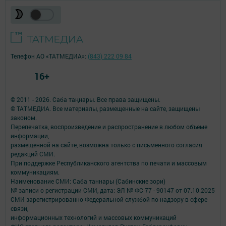
Телефон АО «ТАТМЕДИА»:
(843) 222 09 84
16+
© 2011 - 2026. Саба таңнары. Все права защищены.
© ТАТМЕДИА. Все материалы, размещенные на сайте, защищены
законом.
Перепечатка, воспроизведение и распространение в любом объеме
информации,
размещенной на сайте, возможна только с письменного согласия
редакций СМИ.
При поддержке Республиканского агентства по печати и массовым
коммуникациям.
Наименование СМИ: Саба таннары (Сабинские зори)
№ записи о регистрации СМИ, дата: ЭЛ № ФС 77 - 90147 от 07.10.2025
СМИ зарегистрированно Федеральной службой по надзору в сфере
связи,
информационных технологий и массовых коммуникаций