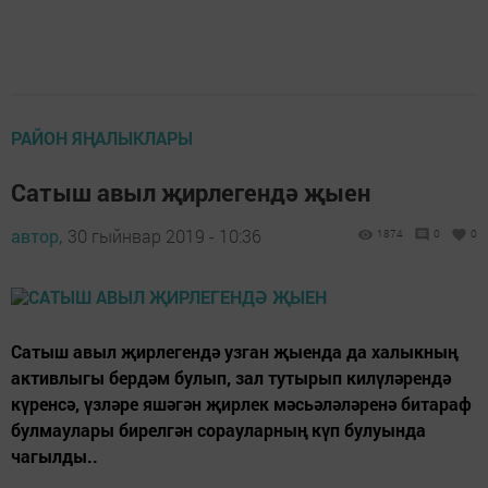
РАЙОН ЯҢАЛЫКЛАРЫ
Сатыш авыл җирлегендә җыен
автор,
30 гыйнвар 2019 - 10:36
1874
0
0
Сатыш авыл җирлегендә узган җыенда да халыкның
активлыгы бердәм булып, зал тутырып килүләрендә
күренсә, үзләре яшәгән җирлек мәсьәләләренә битараф
булмаулары бирелгән сорауларның күп булуында
чагылды..