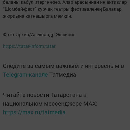
баланы кабул итергә әзер. Алар арасыннан иң активлар
“Шомбай-фест” курчак театры фестиваленең Балалар
жюриына катнашырга мөмкин.
Фото: архив/Александр Эшкинин
https://tatar-inform.tatar
Следите за самым важным и интересным в
Telegram-канале
Татмедиа
Читайте новости Татарстана в
национальном мессенджере MАХ:
https://max.ru/tatmedia