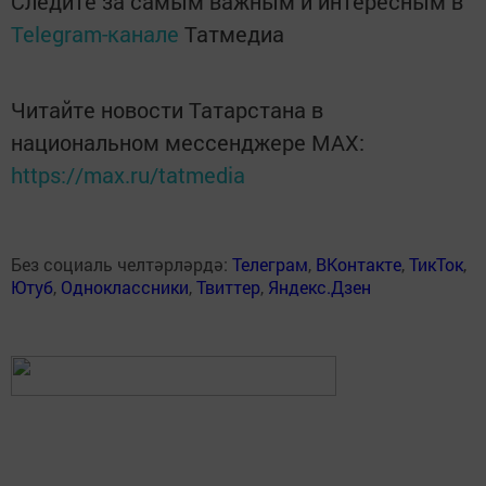
Следите за самым важным и интересным в
Telegram-канале
Татмедиа
Читайте новости Татарстана в
национальном мессенджере MАХ:
https://max.ru/tatmedia
Без социаль челтәрләрдә:
Телеграм
,
ВКонтакте
,
ТикТок
,
Ютуб
,
Одноклассники
,
Твиттер
,
Яндекс.Дзен