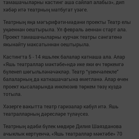
тамашачыларны кастинг аша сайлап алабыз», дип
хәбәр итә театрның матбугат үзәге.
Театрның яңа мәгърифәти-мәдәни проекты Театр елы
уңаеннан оештырыла. Ул февраль аеннан старт ала.
Проект тамашачыларны курчак театры сәнгатенә
якынайту максатыннан оештырыла.
Кастингта 5 - 14 яшьлек балалар катнаша ала. Алар
«Яшь театраллар мәктәбе»ндә ике яки өч төркемгә
бүленеп шөгыльләнәчәкләр. Театр “үзенчәлекле”
балаларның да катнашачагына өметләнә. Алар өчен
проект кысаларында инклюзив төркем төзү күздә
тотыла.
Хәзерге вакытта театр гаризалар кабул итә. Яшь
театралларның дәресләре түләүсез.
Театрның әдәби бүлек мөдире Дилия Шаязданова
ачыклык кертүенчә, «Яшь театраллар мәктәбе» 70