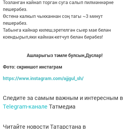
Тозланган кайнап торган суга салып пилмәннәрне
пешерәбез.
Өстенә калкып чыкканнан соң тагы ~3 минут
пешерәбез.
Табынга кайнар килеш,эретелгән сыер мае белән
коендырып,яки каймак-кетчуп белән бирәбез!
Ашларыгыз тәмле булсын,Дуслар!
Фото: скриншот инстаграм
https://www.instagram.com/ajjgul_sh/
Следите за самым важным и интересным в
Telegram-канале
Татмедиа
Читайте новости Татарстана в