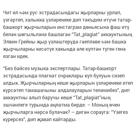
Чит ил һәм рус эстрадасындагы җырларны урлап,
үзгәртеп, халыкка үзләренеке дип тәкъдим итүче татар-
башкорт җырчыларын инстаграм дөньясына фаш итү
белән шөгыльләнә башлаган “Tat_plagiat” аккаунтының
Элвин Грейны җыр үзләштерүдә гаепләве һәм башка
җырчыларны кисәтүе хакында әле күптән түген генә
язган идек.
“Без бәйсез музыка экспертлары. Татар-башкорт
эстрадасында плагиат очраклары күп булуын сизеп
алдык. Җырчыларның кеше җырларын үзләренеке итеп
күрсәтеп тамашачыны алдалауларын теләмибез”, дип
аккаунтны алып баручы кеше “Tat_plagiat”ның
эшчәнлеге турында аңлатма бирде. – Моның өчен
җырчыларга нәрсә булачак? – дигән сорауга: “Үзегез
күрерсез”, дип җавап кайтарды.