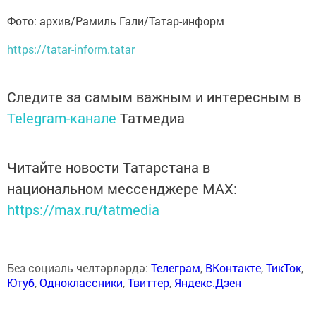
Фото: архив/Рамиль Гали/Татар-информ
https://tatar-inform.tatar
Следите за самым важным и интересным в
Telegram-канале
Татмедиа
Читайте новости Татарстана в
национальном мессенджере MАХ:
https://max.ru/tatmedia
Без социаль челтәрләрдә:
Телеграм
,
ВКонтакте
,
ТикТок
,
Ютуб
,
Одноклассники
,
Твиттер
,
Яндекс.Дзен