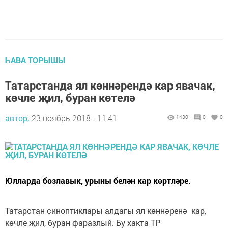
ҺАВА ТОРЫШЫ
Татарстанда ял көннәрендә кар явачак,
көчле җил, буран көтелә
автор,
23 ноябрь 2018 - 11:41
1430
0
0
Юлларда бозлавык, урыны белән кар көртләре.
Татарстан синоптиклары алдагы ял көннәренә кар,
көчле җил, буран фаразлый. Бу хакта ТР