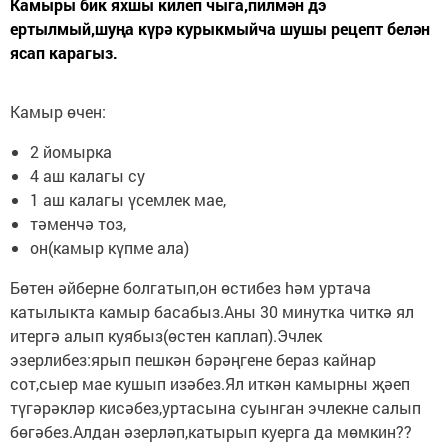
Камыры бик яхшы килеп чыга,пилмән дэ
ертылмый,шуңа күрә курыкмыйча шушы рецепт белән
ясап карагыз.
Камыр өчен:
2 йомырка
4 аш калагы су
1 аш калагы үсемлек мае,
тәменчә тоз,
он(камыр күпме ала)
Бөтен әйберне болгатып,он өстибез hәм уртача
катылыкта камыр басабыз.Аны 30 минутка читкә ял
итергә алып куябыз(өстен каплап).Эчлек
эзерлибез:ярып пешкән бәрәңгене бераз кайнар
сот,сыер мае кушып изәбез.Ял иткән камырны җәеп
түгәрәкләр кисәбез,уртасына суынган эчлекне салып
бөгәбез.Алдан әзерләп,катырып куерга да мөмкин??