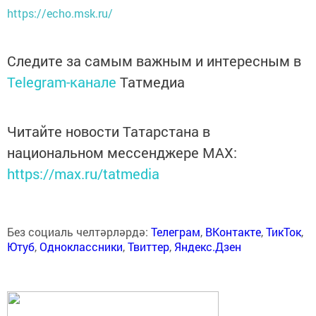
https://echo.msk.ru/
Следите за самым важным и интересным в
Telegram-канале
Татмедиа
Читайте новости Татарстана в
национальном мессенджере MАХ:
https://max.ru/tatmedia
Без социаль челтәрләрдә:
Телеграм
,
ВКонтакте
,
ТикТок
,
Ютуб
,
Одноклассники
,
Твиттер
,
Яндекс.Дзен