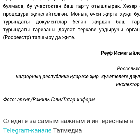
булмаса, бу участоктан баш тарту отышлырак. Хәзер 
процедура җиңеләйтелгән. Моның өчен җиргә хуҗа бу
турындагы документлар белән җирдән баш тар
турындагы гаризаны дәүләт теркәве уздыручы орган
(Росреестр) тапшыру да җитә.
Рәүф Исмәгыйле
Россельхо
над­зор­ның республика идарәсе җир күзәтчелеге дәүл
инспектор
Фото: архив/Рамиль Гали/Татар-информ
Следите за самым важным и интересным в
Telegram-канале
Татмедиа