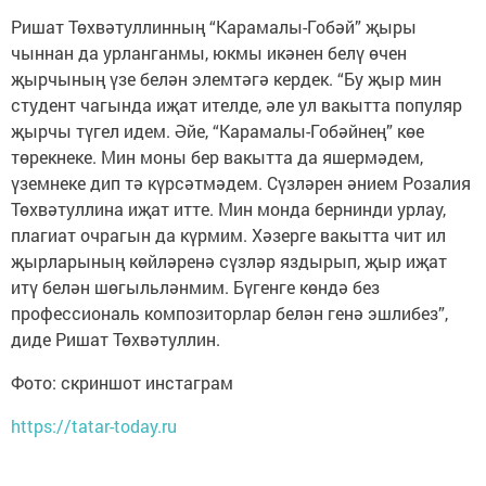
Ришат Төхвәтуллинның “Карамалы-Гобәй” җыры
чыннан да урланганмы, юкмы икәнен белү өчен
җырчының үзе белән элемтәгә кердек. “Бу җыр мин
студент чагында иҗат ителде, әле ул вакытта популяр
җырчы түгел идем. Әйе, “Карамалы-Гобәйнең” көе
төрекнеке. Мин моны бер вакытта да яшермәдем,
үземнеке дип тә күрсәтмәдем. Сүзләрен әнием Розалия
Төхвәтуллина иҗат итте. Мин монда бернинди урлау,
плагиат очрагын да күрмим. Хәзерге вакытта чит ил
җырларының көйләренә сүзләр яздырып, җыр иҗат
итү белән шөгыльләнмим. Бүгенге көндә без
профессиональ композиторлар белән генә эшлибез”,
диде Ришат Төхвәтуллин.
Фото: скриншот инстаграм
https://tatar-today.ru