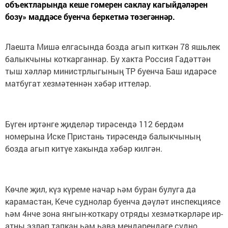
объектларында кеше гомерен саклау кагыйдәләрен
бозу» маддәсе буенча беркетмә төзегәннәр.
Лаешта Мишә елгасында бозда агып киткән 78 яшьлек
балыкчыны коткарганнар. Бу хакта Россия Гадәттән
тыш хәлләр министрлыгының ТР буенча Баш идарәсе
матбугат хезмәтеннән хәбәр иттеләр.
Бүген иртәнге җиделәр тирәсендә 112 бердәм
номерына Иске Пристань тирәсендә балыкчының
бозда агып китүе хакында хәбәр килгән.
Көчле җил, күз күреме начар һәм буран булуга да
карамастан, Кече суднолар буенча дәүләт инспекциясе
һәм 4нче зона янгын-коткару отряды хезмәткәрләре ир-
атны эзләп тапкан һәм һава мендәрендәге судно