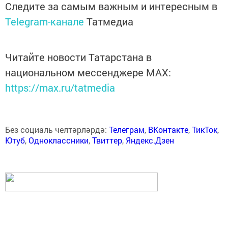
Следите за самым важным и интересным в
Telegram-канале
Татмедиа
Читайте новости Татарстана в
национальном мессенджере MАХ:
https://max.ru/tatmedia
Без социаль челтәрләрдә:
Телеграм
,
ВКонтакте
,
ТикТок
,
Ютуб
,
Одноклассники
,
Твиттер
,
Яндекс.Дзен