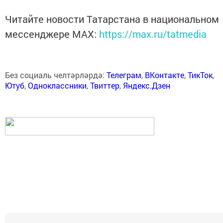
Читайте новости Татарстана в национальном
мессенджере MАХ:
https://max.ru/tatmedia
Без социаль челтәрләрдә:
Телеграм
,
ВКонтакте
,
ТикТок
,
Ютуб
,
Одноклассники
,
Твиттер
,
Яндекс.Дзен