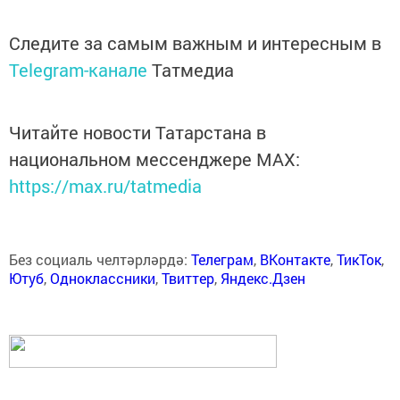
Следите за самым важным и интересным в
Telegram-канале
Татмедиа
Читайте новости Татарстана в
национальном мессенджере MАХ:
https://max.ru/tatmedia
Без социаль челтәрләрдә:
Телеграм
,
ВКонтакте
,
ТикТок
,
Ютуб
,
Одноклассники
,
Твиттер
,
Яндекс.Дзен