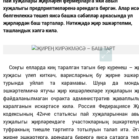
пай хуҗалары җирләрен фермерларга яки авыл
хуҗалыгы предприятиеләренә арендага биргән. Алар исә
бөлгенлеккә төшеп яисә башка сәбәпләр аркасында ул
җирләрдән баш тарталар. Нәтиҗәдә җир эшкәртелми,
ташландык хәлгә килә.
Соңгы елларда киң таралган тагын бер күренеш – җ
хуҗасы үлеп киткәч, варисларның бу җирне эшкәр
турында уйлап та карамавы. Шуңа да монд
эшкәртелмичә ятучы җир кишәрлекләре хуҗаларын җ
файдаланылмаган очракта административ җаваплыл
каралганын искәртәсе килә. Россия Федерациясе Җ
кодексының 42нче статьясы пай хуҗаларыннан ав
хуҗа­лыгы җирләрендәге участокларның эшкәр­телүе
туфракның тиешле тәртиптә тотылуын таләп итә. Әг
җирне эшкәртергә, арендага бирергә яисә сатарга тел