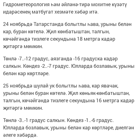
Гидрометеорология һәм әйләнә-тирә мохитне күзәтү
идарәсенең матбугат хезмәте хәбәр итә.
24 ноябрьдә Татарстанда болытлы һава, урыны белән
кар, буран көтелә. Җил көнбатыштан, талгын,
көчәйгәндә тизлеге секундына 18 метрга кадәр
җитәргә мөмкин.
Төнлә -7..-12 градус, аязганда -16 градуска кадәр
салкын. Көндез -2..-7 градус. Юлларда бозлавык, урыны
белән кар көртләре.
25 ноябрьдә шулай ук болытлы һава, кар явачак,
урыны белән буран көтелә. Җил көньяк-көнбатыштан,
талгын, көчәйгәндә тизлеге секундына 16 метрга кадәр
җитәргә мөмкин.
Төнлә -3..-1 градус салкын. Көндез -1..-6 градус.
Юлларда бозлавык, урыны белән кар көртләре, диелгән
әлеге хәбәрдә.