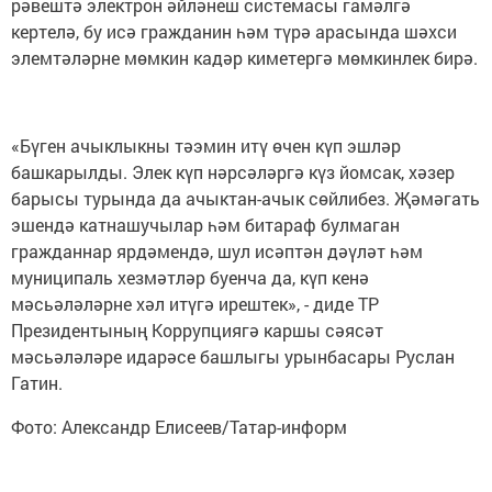
рәвештә электрон әйләнеш системасы гамәлгә
кертелә, бу исә гражданин һәм түрә арасында шәхси
элемтәләрне мөмкин кадәр киметергә мөмкинлек бирә.
«Бүген ачыклыкны тәэмин итү өчен күп эшләр
башкарылды. Элек күп нәрсәләргә күз йомсак, хәзер
барысы турында да ачыктан-ачык сөйлибез. Җәмәгать
эшендә катнашучылар һәм битараф булмаган
гражданнар ярдәмендә, шул исәптән дәүләт һәм
муниципаль хезмәтләр буенча да, күп кенә
мәсьәләләрне хәл итүгә ирештек», - диде ТР
Президентының Коррупциягә каршы сәясәт
мәсьәләләре идарәсе башлыгы урынбасары Руслан
Гатин.
Фото: Александр Елисеев/Татар-информ