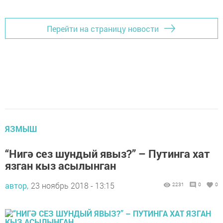
Перейти на страницу новости
ЯЗМЫШ
“Нигә сез шундый явыз?” – Путинга хат
язган кыз асылынган
автор,
23 ноябрь 2018 - 13:15
2231
0
0