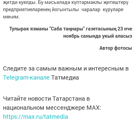
җитди куелды. Бу мәсьәләдә күптармаклы җитештерү
предприятиеләренең йогынтылы чаралар күрүләре
мөһим.
Тулырак язманы "Саба таңнары" газетасының 23 нче
ноябрь санында укый аласыз
Автор фотосы
Следите за самым важным и интересным в
Telegram-канале
Татмедиа
Читайте новости Татарстана в
национальном мессенджере MАХ:
https://max.ru/tatmedia