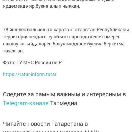
ярдәмендә яр буена алып чыккан.
78 яшьлек балыкчыга карата «Татарстан Республикасы
территориясендәге су объектларында кеше гомерен
саклау кагыйдәләрен бозу» маддәсе буенча беркетмә
төзелгән.
Фото: ГУ МЧС России по РТ
https://tatar-inform.tatar
Следите за самым важным и интересным в
Telegram-канале
Татмедиа
Читайте новости Татарстана в