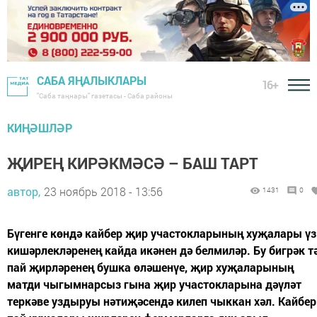
САБА ЯҢАЛЫКЛАРЫ
16+
"Саба таңнары" газетасы - Саба районы
КИҢӘШЛӘР
ҖИРЕҢ КИРӘКМӘСӘ – БАШ ТАРТ
автор,
23 ноябрь 2018 - 13:56
1431
0
Бүгенге көндә кайбер җир участокларының хуҗалары үз
кишәрлекләренең кайда икәнен дә белмиләр. Бу бигрәк т
пай җирләренең бушка өләшенүе, җир хуҗаларының
матди чыгымнарсыз гына җир участокларына дәүләт
теркәве уздыруы нәтиҗәсендә килеп чыккан хәл. Кайбер