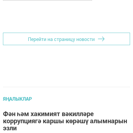
Перейти на страницу новости
ЯҢАЛЫКЛАР
Фән һәм хакимият вәкилләре
коррупциягә каршы көрәшү алымнарын
эзли