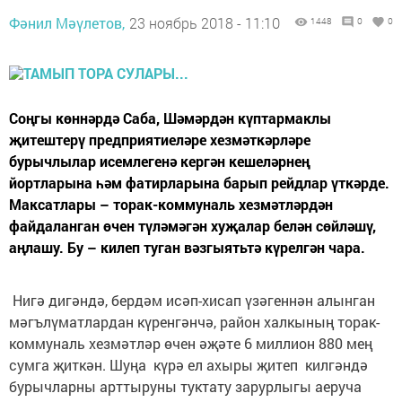
Фәнил Мәүлетов,
23 ноябрь 2018 - 11:10
1448
0
0
Соңгы көннәрдә Саба, Шәмәрдән күптармаклы
җитештерү предприятиеләре хезмәткәрләре
бурычлылар исемлегенә кергән кешеләрнең
йортларына һәм фатирларына барып рейдлар үткәрде.
Максатлары – торак-коммуналь хезмәтләрдән
файдаланган өчен түләмәгән хуҗалар белән сөйләшү,
аңлашу. Бу – килеп туган вәзгыятьтә күрелгән чара.
Нигә дигәндә, бердәм исәп-хи­сап үзәгеннән алынган
мәгъ­лү­матлардан күренгәнчә, район халкының торак-
коммуналь хез­­мәтләр өчен әҗәте 6 миллион 880 мең
сумга җиткән. Шуңа күрә ел ахыры җитеп килгәндә
бурычларны арттыруны туктату зарурлыгы аеруча