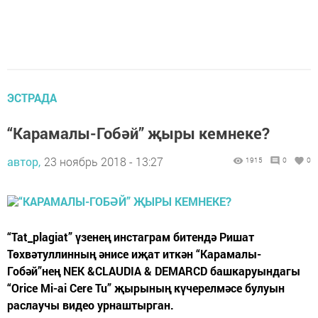
ЭСТРАДА
“Карамалы-Гобәй” җыры кемнеке?
автор,
23 ноябрь 2018 - 13:27
1915
0
0
“Tat_plagiat” үзенең инстаграм битендә Ришат
Төхвәтуллинның әнисе иҗат иткән “Карамалы-
Гобәй”нең NEK &CLAUDIA & DEMARCD башкаруындагы
“Orice Mi-ai Cere Tu” җырының күчерелмәсе булуын
раслаучы видео урнаштырган.