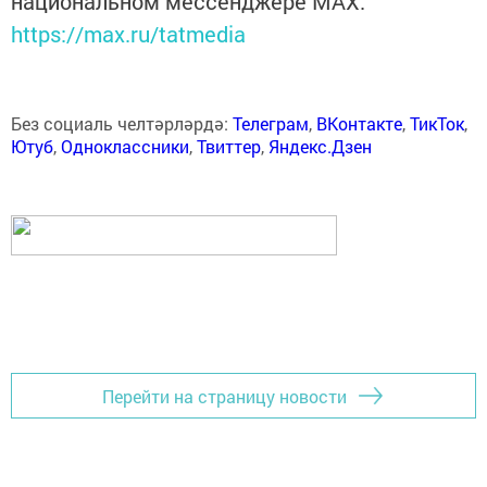
национальном мессенджере MАХ:
https://max.ru/tatmedia
Без социаль челтәрләрдә:
Телеграм
,
ВКонтакте
,
ТикТок
,
Ютуб
,
Одноклассники
,
Твиттер
,
Яндекс.Дзен
Перейти на страницу новости