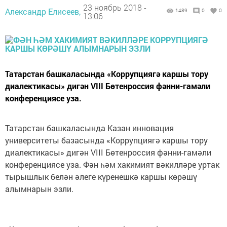
23 ноябрь 2018 -
Александр Елисеев,
1489
0
0
13:06
Татарстан башкаласында «Коррупциягә каршы тору
диалектикасы» дигән VIII Бөтенроссия фәнни-гамәли
конференциясе уза.
Татарстан башкаласында Казан инновация
университеты базасында «Коррупциягә каршы тору
диалектикасы» дигән VIII Бөтенроссия фәнни-гамәли
конференциясе уза. Фән һәм хакимият вәкилләре уртак
тырышлык белән әлеге күренешкә каршы көрәшү
алымнарын эзли.