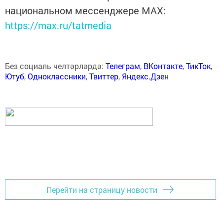
национальном мессенджере MАХ:
https://max.ru/tatmedia
Без социаль челтәрләрдә:
Телеграм
,
ВКонтакте
,
ТикТок
,
Ютуб
,
Одноклассники
,
Твиттер
,
Яндекс.Дзен
Перейти на страницу новости