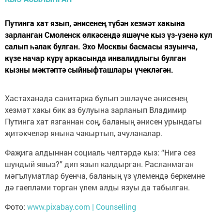
Путинга хат язып, әнисенең түбән хезмәт хакына
зарланган Смоленск өлкәсендә яшәүче кыз үз-үзенә кул
салып һәлак булган. Эхо Москвы басмасы язуынча,
күзе начар күрү аркасында инвалидлыгы булган
кызны мәктәптә сыйныфташлары үчекләгән.
Хастаханәдә санитарка булып эшләүче әнисенең
хезмәт хакы бик аз булуына зарланып Владимир
Путинга хат язганнан соң, баланың әнисен урындагы
җитәкчеләр янына чакыртып, ачуланалар.
Фаҗига алдыннан социаль челтәрдә кыз: “Нигә сез
шундый явыз?” дип язып калдырган. Расланмаган
мәгълүматлар буенча, баланың үз үлемендә беркемне
дә гаепләми торган үлем алды язуы да табылган.
Фото:
www.pixabay.com | Counselling