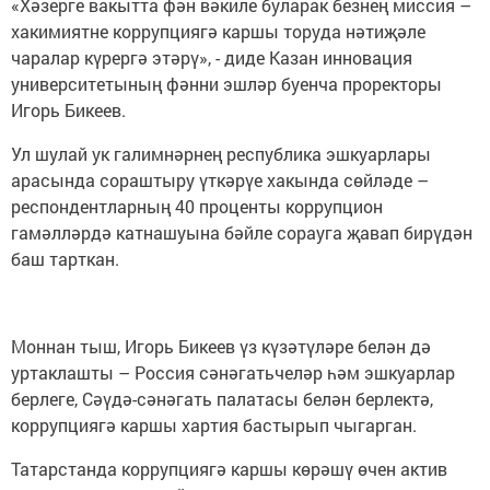
«Хәзерге вакытта фән вәкиле буларак безнең миссия –
хакимиятне коррупциягә каршы торуда нәтиҗәле
чаралар күрергә этәрү», - диде Казан инновация
университетының фәнни эшләр буенча проректоры
Игорь Бикеев.
Ул шулай ук галимнәрнең республика эшкуарлары
арасында сораштыру үткәрүе хакында сөйләде –
респондентларның 40 проценты коррупцион
гамәлләрдә катнашуына бәйле сорауга җавап бирүдән
баш тарткан.
Моннан тыш, Игорь Бикеев үз күзәтүләре белән дә
уртаклашты – Россия сәнәгатьчеләр һәм эшкуарлар
берлеге, Сәүдә-сәнәгать палатасы белән берлектә,
коррупциягә каршы хартия бастырып чыгарган.
Татарстанда коррупциягә каршы көрәшү өчен актив