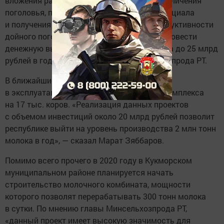
вложения расширили возможности для увеличения
поголовья, повышения генетического потенциала
и получения эффекта в виде прироста продуктивности
дойного поголовья на 44%, что позволило довести
денежную выручку от производства молока до 25 млрд
рублей в год», — пояснил глава Минсельхозпрода РТ.
В ближайшие два года планируется ввести
в эксплуатацию еще 24 новых молочных комплекса
на 17 тыс. коров. «Реализация данных проектов
с объемом инвестиций около 20 млрд рублей позволит
республике выйти на уровень производства 2 млн тонн
молока в год», — сказал Марат Зяббаров.
Помимо всего прочего в 2020 году в Кукморском
муниципальном районе планируется начать
строительство молочного комбината, мощности
которого позволят перерабатывать 300 тонн молока
в сутки. По мнению главы Минсельхозпрода РТ,
«данный проект имеет высокую значимость для