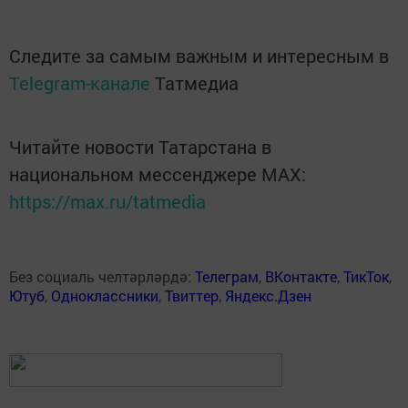
Следите за самым важным и интересным в
Telegram-канале
Татмедиа
Читайте новости Татарстана в
национальном мессенджере MАХ:
https://max.ru/tatmedia
Без социаль челтәрләрдә:
Телеграм
,
ВКонтакте
,
ТикТок
,
Ютуб
,
Одноклассники
,
Твиттер
,
Яндекс.Дзен