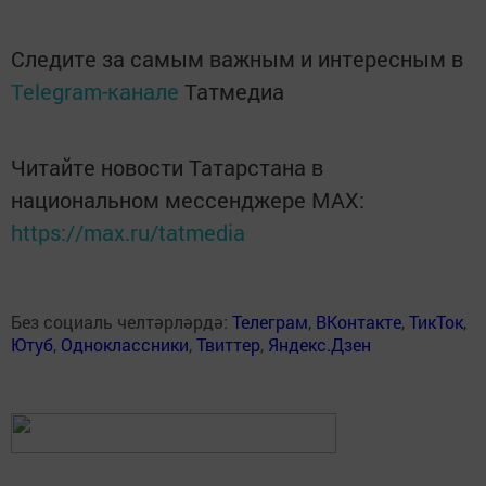
Следите за самым важным и интересным в
Telegram-канале
Татмедиа
Читайте новости Татарстана в
национальном мессенджере MАХ:
https://max.ru/tatmedia
Без социаль челтәрләрдә:
Телеграм
,
ВКонтакте
,
ТикТок
,
Ютуб
,
Одноклассники
,
Твиттер
,
Яндекс.Дзен