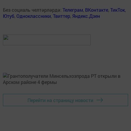
Без социаль челтәрләрдә:
Телеграм
,
ВКонтакте
,
ТикТок
,
Ютуб
,
Одноклассники
,
Твиттер
,
Яндекс.Дзен
Перейти на страницу новости