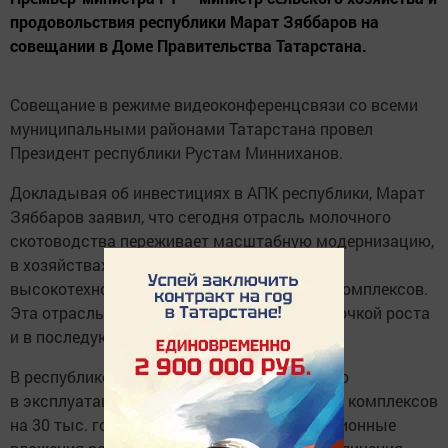
продовольствия республики Марат Зяббаров на
совещании в Доме Правительства Татарстана.
Совещание в режиме видеоконференцсвязи со всеми
муниципальными районами Татарстана провел
Президент республики Рустам Минниханов.
Докладывая об инвестициях в АПК республики, Марат
Зяббаров заявил, что сегодня отрасль молочного
скотоводства переживает масштабную модернизацию,
в хозяйствах ведется строительство новых
высокотехнологичных животноводческих комплексов.
Эта отрасль, по словам министра, «будет точкой роста
и в последующие годы».
В республике за последние пять лет введено
в эксплуатацию 28 современных молочных комплексов
на 30 тыс. голов дойного стада. «Инвестиционные