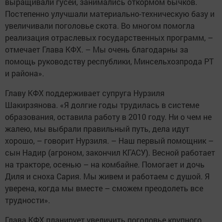
выращивали гусей, занимались откормом бычков.
Постепенно улучшали материально-техническую базу и
увеличивали поголовье скота. Во многом помогла
реализация отраслевых государственных программ, –
отмечает Глава КФХ. – Мы очень благодарны за
помощь руководству республики, Минсельхозпрода РТ
и района».
Главу КФХ поддерживает супруга Нурзиля
Шакирзянова. «Я долгие годы трудилась в системе
образования, оставила работу в 2010 году. Ни о чем не
жалею, мы выбрали правильный путь, дела идут
хорошо, – говорит Нурзиля. – Наш первый помощник –
сын Надир (агроном, закончил КГАСУ). Весной работает
на тракторе, осенью – на комбайне. Помогает и дочь
Диля и сноха Сария. Мы живем и работаем с душой. Я
уверена, когда мы вместе – сможем преодолеть все
трудности».
Глава КФХ планирует увеличить поголовье крупного