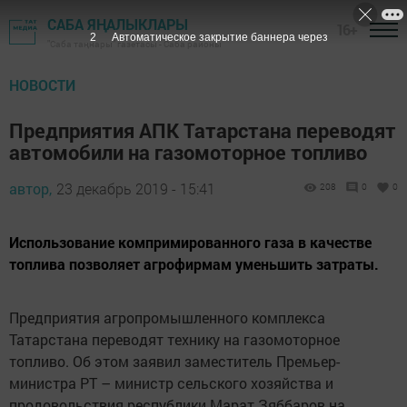
САБА ЯҢАЛЫКЛАРЫ
16+
1
Автоматическое закрытие баннера через
"Саба таңнары" газетасы - Саба районы
НОВОСТИ
Предприятия АПК Татарстана переводят
автомобили на газомоторное топливо
автор,
23 декабрь 2019 - 15:41
208
0
0
Использование компримированного газа в качестве
топлива позволяет агрофирмам уменьшить затраты.
Предприятия агропромышленного комплекса
Татарстана переводят технику на газомоторное
топливо. Об этом заявил заместитель Премьер-
министра РТ – министр сельского хозяйства и
продовольствия республики Марат Зяббаров на