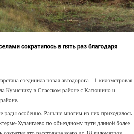
елами сократилось в пять раз благодаря
арстана соединила новая автодорога. 11-километровая
ла Кузнечиху в Спасском районе с Катюшино и
районе.
ге рады особенно. Раньше многим из них приходилось
иктерме-Хузангаево по объездному пути длиной более
 сократил это расстояние всего до 18 километров.