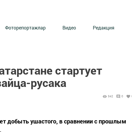
Фоторепортажлар
Видео
Редакция
Татарстане стартует
зайца-русака
342
0
дет добыть ушастого, в сравнении с прошлым
.