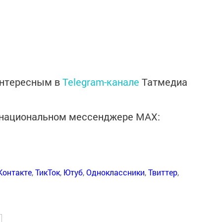
интересным в
Telegram-канале
Татмедиа
в национальном мессенджере MАХ:
Контакте
,
ТикТок
,
Ютуб
,
Одноклассники
,
Твиттер
,