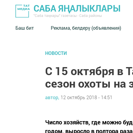
САБА ЯҢАЛЫКЛАРЫ
"Саба таңнары" газетасы - Саба районы
Баш бит
Реклама, белдерү (объявления)
НОВОСТИ
С 15 октября в 
сезон охоты на 
автор,
12 октябрь 2018 - 14:51
Число хозяйств, где можно бу
годом, выросло в полтора раза