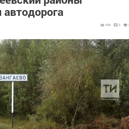
я автодорога
309
0