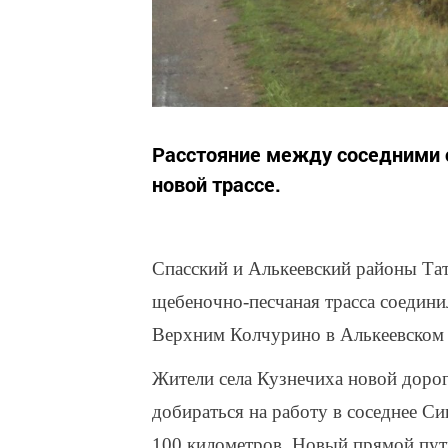
Расстояние между соседними с
новой трассе.
Спасский и Алькеевский районы Тат
щебеночно-песчаная трасса соедини
Верхним Колчурино в Алькеевском 
Жители села Кузнечиха новой доро
добираться на работу в соседнее С
100 километров. Новый прямой путь