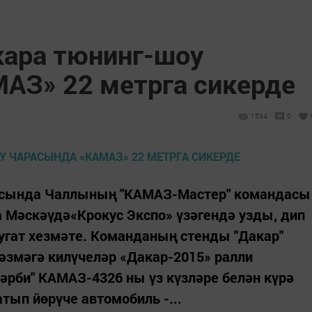
ара тюнинг-шоу
АЗ» 22 метрга сикерде
1534
0
расында Чаллының "КАМАЗ-Мастер" командасы
а Мәскәүдә«Крокус Экспо» үзәгендә узды, дип
угат хезмәте. Команданың стенды "Дакар"
гәзмәгә килүчеләр «Дакар-2015» ралли
әрби" КАМАЗ-4326 ны үз күзләре белән күрә
тып йөрүче автомобиль -...