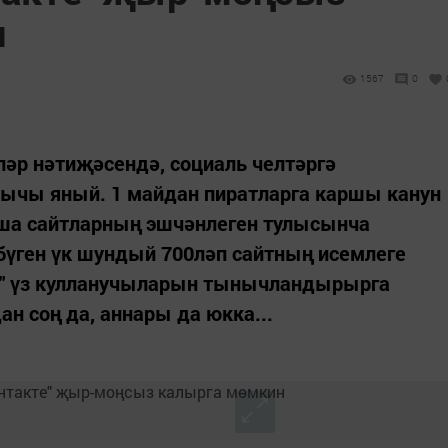
н
1567
0
ләр нәтиҗәсендә, социаль челтәргә
ычы яный. 1 майдан пиратларга каршы канун
аша сайтларның эшчәнлеген тулысынча
бүген үк шундый 700ләп сайтның исемлеге
те" үз кулланучыларын тынычландырырга
н соң да, аннары да юкка...