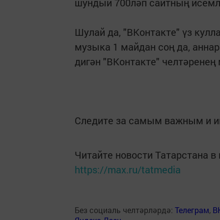
шундый 700ләп сайтның исемле
Шулай да, "ВКонтакте" үз ку
музыка 1 майдан соң да, аннар
дигән "ВКонтакте" челтәренең
Следите за самым важным и 
Читайте новости Татарстана 
https://max.ru/tatmedia
Без социаль челтәрләрдә:
Телеграм
,
В