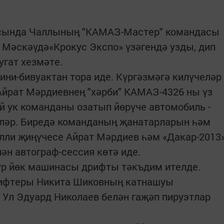
расында Чаллының "КАМАЗ-Мастер" командасы
а Мәскәүдә«Крокус Экспо» үзәгендә узды, дип
угат хезмәте.
ни-бивуактан тора иде. Күргәзмәгә килүчеләр
Айрат Мәрдиевнең "хәрби" КАМАЗ-4326 ны үз
ай ук команданы озатып йөрүче автомобиль -
еләр. Биредә команданың җанатарларын һәм
лли җиңүчесе Айрат Мәрдиев һәм «Дакар-2013
ән автограф-сессия көтә иде.
зур йөк машинасы дрифты тәкъдим ителде.
рифтеры Никита Шиковның катнашуы
 Ул Эдуард Николаев белән гаҗәп пируэтлар