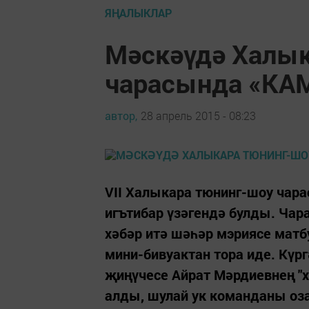
ЯҢАЛЫКЛАР
Мәскәүдә Халык
чарасында «КАМ
автор,
28 апрель 2015 - 08:23
VII Халыкара тюнинг-шоу ча
игътибар үзәгендә булды. Чар
хәбәр итә шәһәр мэриясе матб
мини-бивуактан тора иде. Күр
җиңүчесе Айрат Мәрдиевнең "х
алды, шулай ук команданы оза