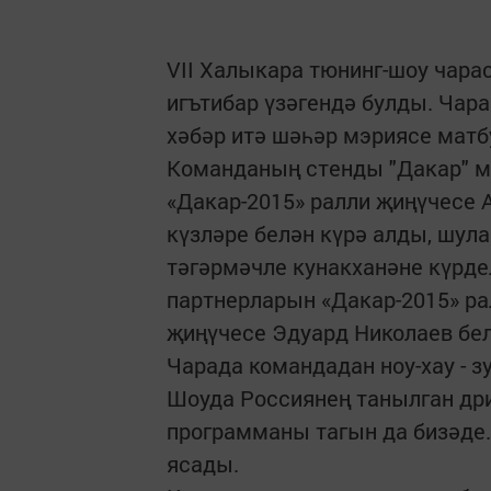
VII Халыкара тюнинг-шоу ча
игътибар үзәгендә булды. Чар
хәбәр итә шәһәр мэриясе матб
Команданың стенды "Дакар" ми
«Дакар-2015» ралли җиңүчесе 
күзләре белән күрә алды, шул
тәгәрмәчле кунакханәне күрд
партнерларын «Дакар-2015» ра
җиңүчесе Эдуард Николаев бел
Чарада командадан ноу-хау - 
Шоуда Россиянең танылган д
программаны тагын да бизәде.
ясады.