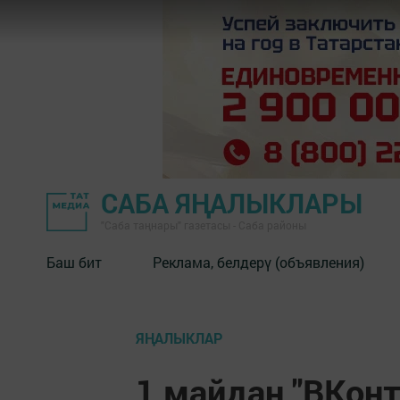
САБА ЯҢАЛЫКЛАРЫ
"Саба таңнары" газетасы - Саба районы
Баш бит
Реклама, белдерү (объявления)
ЯҢАЛЫКЛАР
1 майдан "ВКон