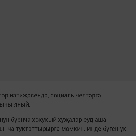
ләр нәтиҗәсендә, социаль челтәргә
нычы яный.
нун буенча хокукый хуҗалар суд аша
ынча туктаттырырга мөмкин. Инде бүген үк