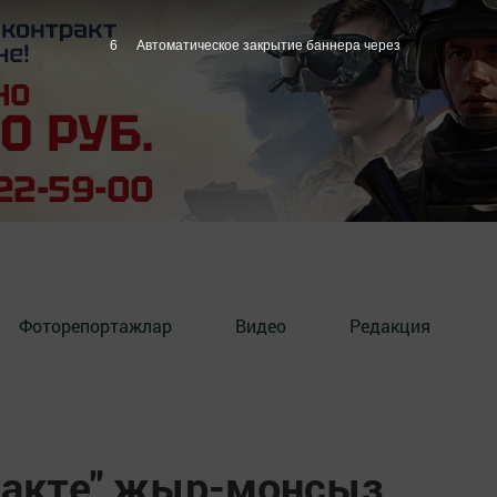
5
Автоматическое закрытие баннера через
Фоторепортажлар
Видео
Редакция
такте" җыр-моңсыз