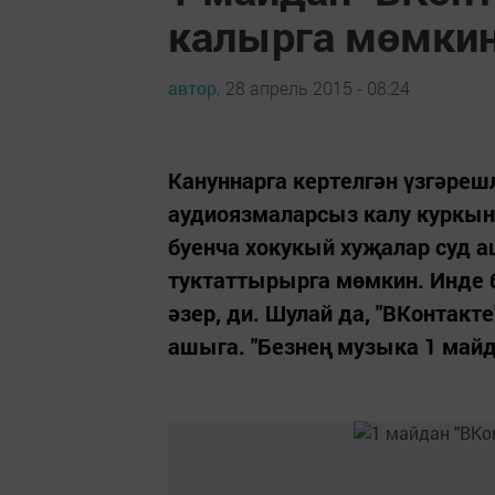
калырга мөмки
автор,
28 апрель 2015 - 08:24
Кануннарга кертелгән үзгәреш
аудиоязмаларсыз калу куркын
буенча хокукый хуҗалар суд 
туктаттырырга мөмкин. Инде 
әзер, ди. Шулай да, "ВКонтак
ашыга. "Безнең музыка 1 майда