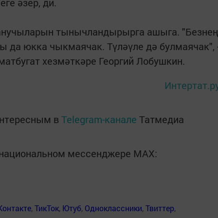
ге әзер, ди.
лланучыларын тынычландырырга ашыга. "Безнең
ы да юкка чыкмаячак. Түләүле дә булмаячак", 
 матбугат хезмәткәре Георгий Лобушкин.
Интертат.р
интересным в
Telegram-канале
Татмедиа
в национальном мессенджере MАХ:
Контакте
,
ТикТок
,
Ютуб
,
Одноклассники
,
Твиттер
,