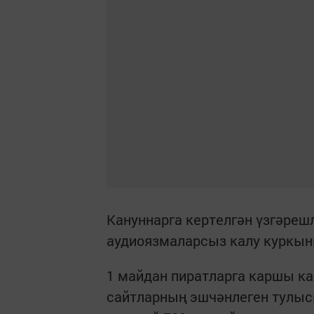
Кануннарга кертелгән үзгәреш
аудиоязмаларсыз калу куркы
1 майдан пиратларга каршы ка
сайтларның эшчәнлеген тулыс