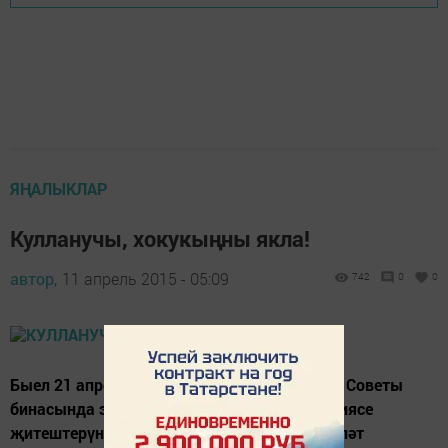
ЯҢАЛЫКЛАР
Кулланучы, хокукыңны якла!
автор,
11 апрель 2015 - 05:09
742
0
0
Быел 21 апрельдә Шәмәрдән авыл җирлеге Советы
бинасында этил спирты, алкоголь продукциясе
җитештерүне һәм аларның әйләнешенә дәүләт