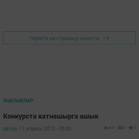
Перейти на страницу новости
ЯҢАЛЫКЛАР
Конкурста катнашырга ашык
автор,
11 апрель 2015 - 05:03
847
0
0