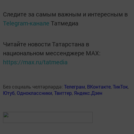
Следите за самым важным и интересным в
Telegram-канале
Татмедиа
Читайте новости Татарстана в
национальном мессенджере MАХ:
https://max.ru/tatmedia
Без социаль челтәрләрдә:
Телеграм
,
ВКонтакте
,
ТикТок
,
Ютуб
,
Одноклассники
,
Твиттер
,
Яндекс.Дзен