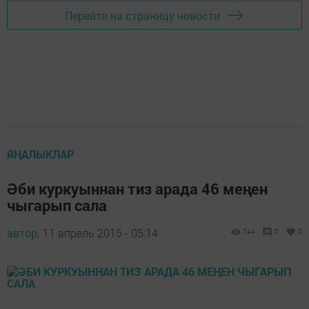
Перейти на страницу новости
ЯҢАЛЫКЛАР
Әби куркуыннан тиз арада 46 меңен
чыгарып сала
автор,
11 апрель 2015 - 05:14
744
0
0