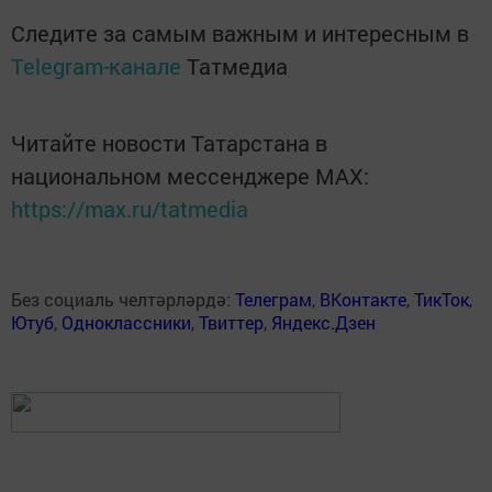
Следите за самым важным и интересным в
Telegram-канале
Татмедиа
Читайте новости Татарстана в
национальном мессенджере MАХ:
https://max.ru/tatmedia
Без социаль челтәрләрдә:
Телеграм
,
ВКонтакте
,
ТикТок
,
Ютуб
,
Одноклассники
,
Твиттер
,
Яндекс.Дзен