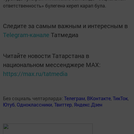
ответственность» бүлегенә кереп карап була.
Следите за самым важным и интересным в
Telegram-канале
Татмедиа
Читайте новости Татарстана в
национальном мессенджере MАХ:
https://max.ru/tatmedia
Без социаль челтәрләрдә:
Телеграм
,
ВКонтакте
,
ТикТок
,
Ютуб
,
Одноклассники
,
Твиттер
,
Яндекс.Дзен