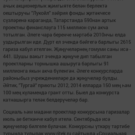
ачык акционерлык җәмгыяте белән берлектә
оештыручы "Лукойл" хәйрия фонды җитәкчесе
сүзләренә караганда, Татарстанда 590нан артык
проектны финанслауга 115 миллион сум акча
тотылган. Әлеге чара беренче мәртәбә 2010нчы елда
уздырылган иде. Дүрт ел эчендә бәйгегә барлыгы 2615
гариза кабул ителгән. Җиңүчеләрнең гомуми саны исә -
441. Шушы вакыт эчендә җиңүче дип табылган
проектларны тормышка ашыруга барлыгы 91
миллионга якын акча бүленгән. Әлеге конкурсларда
районыбыз учреждениеләре дә җиңүчеләр булды.
Әйтик, "Тургай" приюты 2012, 2014 елларда 150 мең һәм
100 мең күләмендә грант отты. Быел да конкурста
катнашырга теләк белдерүчеләр бар.
Социаль һәм мәдәни проектлар конкурсына гаризалар
июль ае беткәнче кабул ителә. Сентябрьдә исә
җиңүчеләр билгеле булачак. Конкурсны үткәрү тәртибе
турында тулырак www.ritek.ru сайтында «Социальная