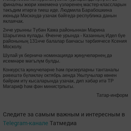
финалчы жюри хөкеменә үзләренең мастер-классларын
тәкъдим итәргә тиеш иде. Людмила Барабошкина
июньдә Мәскәүдә узачак бәйгедә республика данын
яклаячак.
2нче урынны Түбән Кама районыннан Марина
Шарыгина яулады. Өченче урында - Казанның Идел буе
районының 131нче балалар бакчасы тәрбиячесе Ксения
Москолу.
Шулай ук берничә номинациядә җиңүчеләрнең дә
исемнәре мәгълүм булды.
Конкурста җиңүчеләрне һәм призерларны тантаналы
рәвештә бүләкләү октябрь аенда Укытучылар көнен
бәйрәм итү кысаларында узачак, дип хәбәр итә ТР
Мәгариф һәм фән министрлыгы.
Татар-информ
Следите за самым важным и интересным в
Telegram-канале
Татмедиа