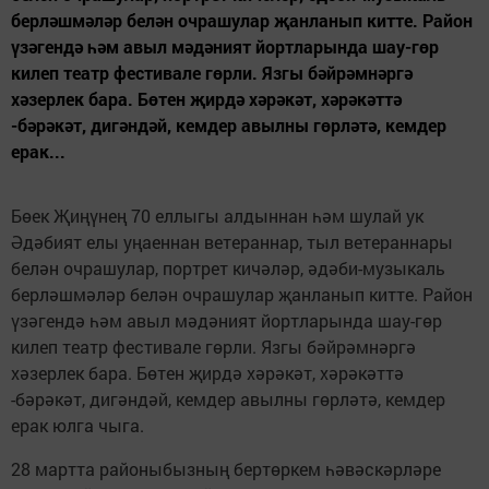
берләшмәләр белән очрашулар җанланып китте. Район
үзәгендә һәм авыл мәдәният йортларында шау-гөр
килеп театр фестивале гөрли. Язгы бәйрәмнәргә
хәзерлек бара. Бөтен җирдә хәрәкәт, хәрәкәттә
-бәрәкәт, дигәндәй, кемдер авылны гөрләтә, кемдер
ерак...
Бөек Җиңүнең 70 еллыгы алдыннан һәм шулай ук
Әдәбият елы уңаеннан ветераннар, тыл ветераннары
белән очрашулар, портрет кичәләр, әдәби-музыкаль
берләшмәләр белән очрашулар җанланып китте. Район
үзәгендә һәм авыл мәдәният йортларында шау-гөр
килеп театр фестивале гөрли. Язгы бәйрәмнәргә
хәзерлек бара. Бөтен җирдә хәрәкәт, хәрәкәттә
-бәрәкәт, дигәндәй, кемдер авылны гөрләтә, кемдер
ерак юлга чыга.
28 мартта районыбызның бертөркем һәвәскәрләре