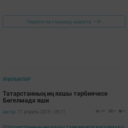
Перейти на страницу новости
ЯҢАЛЫКЛАР
Татарстанның иң яхшы тәрбиячесе
Бөгелмәдә яши
автор,
11 апрель 2015 - 05:11
731
0
0