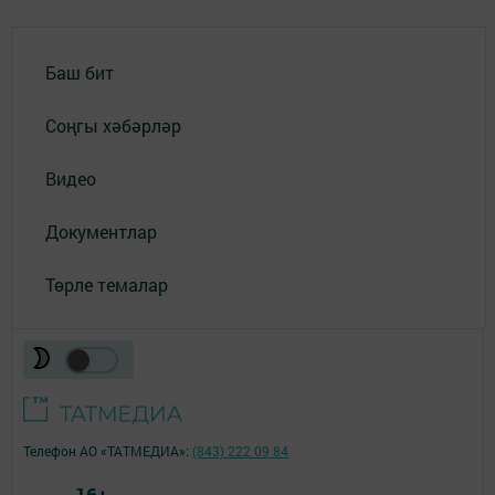
Баш бит
Соңгы хәбәрләр
Видео
Документлар
Төрле темалар
Телефон АО «ТАТМЕДИА»:
(843) 222 09 84
16+