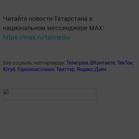
Читайте новости Татарстана в
национальном мессенджере MАХ:
https://max.ru/tatmedia
Без социаль челтәрләрдә:
Телеграм
,
ВКонтакте
,
ТикТок
,
Ютуб
,
Одноклассники
,
Твиттер
,
Яндекс.Дзен