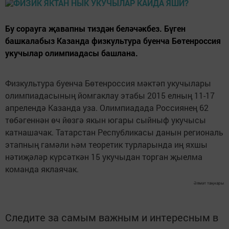
Бу сорауга җавапны тиздән беләчәкбез. Бүген
башкалабыз Казанда физкультура буенча Бөтенроссия
укучылар олимпиадасы башлана.
Физкультура буенча Бөтенроссия мәктәп укучылары
олимпиадасының йомгаклау этабы 2015 елның 11-17
апрелендә Казанда уза. Олимпиадада Россиянең 62
төбәгеннән өч йөзгә якын югары сыйныф укучысы
катнашачак. Татарстан Республикасы данын региональ
этапның гамәли һәм теоретик турларында иң яхшы
нәтиҗәләр күрсәткән 15 укучыдан торган җыелма
команда яклаячак.
Әлмәт таңнары
Следите за самым важным и интересным в