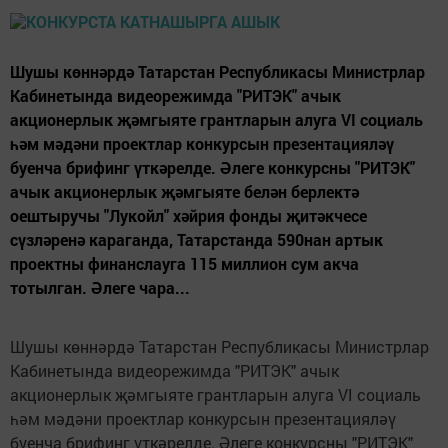
Шушы көннәрдә Татарстан Республикасы Министрлар
Кабинетында видеорежимда "РИТЭК" ачык
акционерлык җәмгыяте грантларын алуга VI социаль
һәм мәдәни проектлар конкурсын презентацияләү
буенча брифинг үткәрелде. Әлеге конкурсны "РИТЭК"
ачык акционерлык җәмгыяте белән берлектә
оештыручы "Лукойл" хәйрия фонды җитәкчесе
сүзләренә караганда, Татарстанда 590нан артык
проектны финанслауга 115 миллион сум акча
тотылган. Әлеге чара...
Шушы көннәрдә Татарстан Республикасы Министрлар
Кабинетында видеорежимда "РИТЭК" ачык
акционерлык җәмгыяте грантларын алуга VI социаль
һәм мәдәни проектлар конкурсын презентацияләү
буенча брифинг үткәрелде. Әлеге конкурсны "РИТЭК"