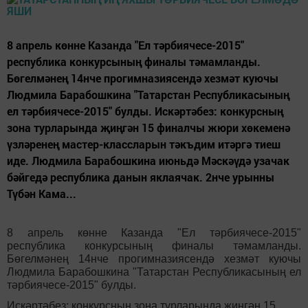
8 апрель көнне Казанда "Ел тәрбиячесе-2015"
республика конкурсының финалы тәмамланды.
Бөгелмәнең 14нче прогимназиясендә хезмәт куючы
Людмила Барабошкина "Татарстан Республикасының
ел тәрбиячесе-2015" булды. Искәртәбез: конкурсның
зона турларында җиңгән 15 финалчы жюри хөкеменә
үзләренең мастер-классларын тәкъдим итәргә тиеш
иде. Людмила Барабошкина июньдә Мәскәүдә узачак
бәйгедә республика данын яклаячак. 2нче урынны
Түбән Кама...
8 апрель көнне Казанда "Ел тәрбиячесе-2015"
республика конкурсының финалы тәмамланды.
Бөгелмәнең 14нче прогимназиясендә хезмәт куючы
Людмила Барабошкина "Татарстан Республикасының ел
тәрбиячесе-2015" булды.
Искәртәбез: конкурсның зона турларында җиңгән 15