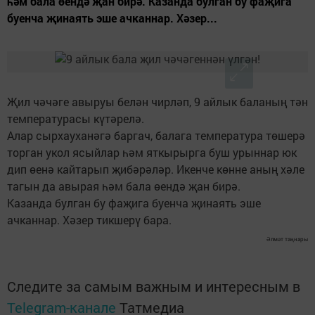
һәм бала өендә җан бирә. Казанда булган бу фаҗига
буенча җинаять эше ачканнар. Хәзер...
Җил чәчәге авыруы белән чирләп, 9 айлык баланың тән
температурасы күтәрелә.
Алар сырхауханәгә баргач, балага температура төшерә
торган укол ясыйлар һәм яткырырга буш урыннар юк
дип өенә кайтарып җибәрәләр. Икенче көнне аның хәле
тагын да авырая һәм бала өендә җан бирә.
Казанда булган бу фаҗига буенча җинаять эше
ачканнар. Хәзер тикшерү бара.
Әлмәт таңнары
Следите за самым важным и интересным в
Telegram-канале
Татмедиа