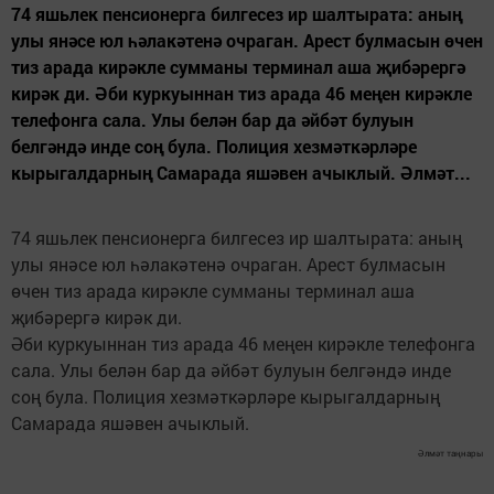
74 яшьлек пенсионерга билгесез ир шалтырата: аның
улы янәсе юл һәлакәтенә очраган. Арест булмасын өчен
тиз арада кирәкле сумманы терминал аша җибәрергә
кирәк ди. Әби куркуыннан тиз арада 46 меңен кирәкле
телефонга сала. Улы белән бар да әйбәт булуын
белгәндә инде соң була. Полиция хезмәткәрләре
кырыгалдарның Самарада яшәвен ачыклый. Әлмәт...
74 яшьлек пенсионерга билгесез ир шалтырата: аның
улы янәсе юл һәлакәтенә очраган. Арест булмасын
өчен тиз арада кирәкле сумманы терминал аша
җибәрергә кирәк ди.
Әби куркуыннан тиз арада 46 меңен кирәкле телефонга
сала. Улы белән бар да әйбәт булуын белгәндә инде
соң була. Полиция хезмәткәрләре кырыгалдарның
Самарада яшәвен ачыклый.
Әлмәт таңнары