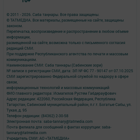
© 2011 - 2026. Саба таңнары. Все права защищены.
© ТАТМЕДИА. Все материалы, размещенные на сайте, защищены
законом.
Перепечатка, воспроизведение и распространение в любом объеме
информации,
размещенной на сайте, возможна только с письменного согласия
редакций СМИ.
При поддержке Республиканского агентства по печати и массовым
коммуникациям.
Наименование СМИ: Саба таннары (Сабинские зори)
№ записи о регистрации СМИ, дата: ЭЛ № ФС 77 - 90147 от 07.10.2025
СМИ зарегистрированно Федеральной службой по надзору в сфере
связи,
информационных технологий и массовых коммуникаций
ФИО главного редактора: Исмагилов Рустем Габдерауфович
Адрес редакции: 422060, Российская Федерация, Республика
Татарстан, Сабинский муниципальный район, п.г.т. Богатые Сабы, ул.
Тукая, д. 95
Телефон редакции: (84362) 2-30-58
Электронная почта: saba-tannary@tatmedia.com
Почта филиала для сообщений о фактах коррупции: saba-
tannary@tatmedia.com
Учредитель СМИ: АО «ТАТМЕДИА»