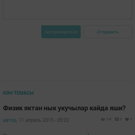
Отправить
Авторизоваться
КӨН ТЕМАСЫ
Физик яктан нык укучылар кайда яши?
автор,
11 апрель 2015 - 05:20
745
0
0