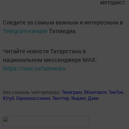
методист.
Следите за самым важным и интересным в
Telegram-канале
Татмедиа
Читайте новости Татарстана в
национальном мессенджере MАХ:
https://max.ru/tatmedia
Без социаль челтәрләрдә:
Телеграм
,
ВКонтакте
,
ТикТок
,
Ютуб
,
Одноклассники
,
Твиттер
,
Яндекс.Дзен