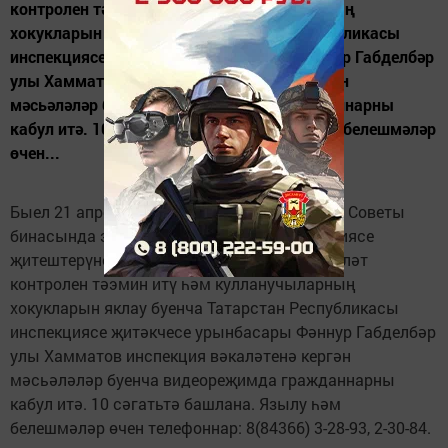
контролен тәэмин итү һәм кулланучыларның
хокукларын яклау буенча Татарстан Республикасы
инспекциясе җитәкчесе урынбасары Фәннур Габделбәр
улы Хамматов инспекция вәкаләтенә кергән
мәсьәләләр буенча видеореҗимда гражданнарны
кабул итә. 10 сәгатьтә башлана. Язылу һәм белешмәләр
өчен...
Быел 21 апрельдә Шәмәрдән авыл җирлеге Советы
бинасында этил спирты, алкоголь продукциясе
җитештерүне һәм аларның әйләнешенә дәүләт
контролен тәэмин итү һәм кулланучыларның
хокукларын яклау буенча Татарстан Республикасы
инспекциясе җитәкчесе урынбасары Фәннур Габделбәр
улы Хамматов инспекция вәкаләтенә кергән
мәсьәләләр буенча видеореҗимда гражданнарны
кабул итә. 10 сәгатьтә башлана. Язылу һәм
белешмәләр өчен телефоннар: 8(84366) 3-28-93, 2-30-84.