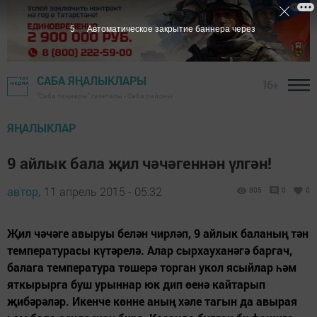
4
Автоматическое закрытие баннера через
САБА ЯҢАЛЫКЛАРЫ
16+
"Саба таңнары" газетасы - Саба районы
ЯҢАЛЫКЛАР
9 айлык бала җил чәчәгеннән үлгән!
автор,
11 апрель 2015 - 05:32
805
0
0
Җил чәчәге авыруы белән чирләп, 9 айлык баланың тән
температурасы күтәрелә. Алар сырхауханәгә баргач,
балага температура төшерә торган укол ясыйлар һәм
яткырырга буш урыннар юк дип өенә кайтарып
җибәрәләр. Икенче көнне аның хәле тагын да авырая