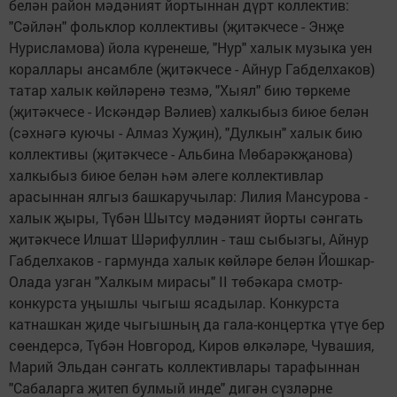
белән район мәдәният йортыннан дүрт коллектив:
"Сәйлән" фольклор коллективы (җитәкчесе - Энҗе
Нурисламова) йола күренеше, "Нур" халык музыка уен
кораллары ансамбле (җитәкчесе - Айнур Габделхаков)
татар халык көйләренә тезмә, "Хыял" бию төркеме
(җитәкчесе - Искәндәр Вәлиев) халкыбыз биюе белән
(сәхнәгә куючы - Алмаз Хуҗин), "Дулкын" халык бию
коллективы (җитәкчесе - Альбина Мөбарәкҗанова)
халкыбыз биюе белән һәм әлеге коллективлар
арасыннан ялгыз башкаручылар: Лилия Мансурова -
халык җыры, Түбән Шытсу мәдәният йорты сәнгать
җитәкчесе Илшат Шәрифуллин - таш сыбызгы, Айнур
Габделхаков - гармунда халык көйләре белән Йошкар-
Олада узган "Халкым мирасы" II төбәкара смотр-
конкурста уңышлы чыгыш ясадылар. Конкурста
катнашкан җиде чыгышның да гала-концертка үтүе бер
сөендерсә, Түбән Новгород, Киров өлкәләре, Чувашия,
Марий Эльдан сәнгать коллективлары тарафыннан
"Сабаларга җитеп булмый инде" дигән сүзләрне