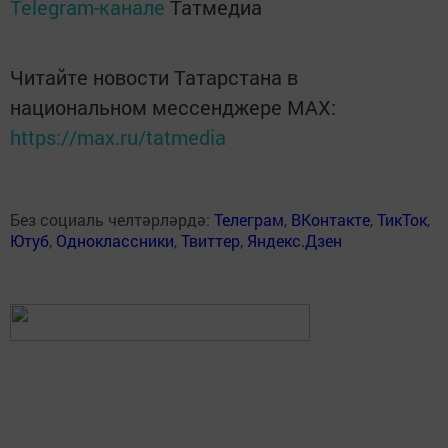
Telegram-канале
Татмедиа
Читайте новости Татарстана в
национальном мессенджере MАХ:
https://max.ru/tatmedia
Без социаль челтәрләрдә:
Телеграм
,
ВКонтакте
,
ТикТок
,
Ютуб
,
Одноклассники
,
Твиттер
,
Яндекс.Дзен