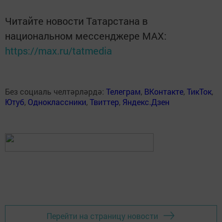
Читайте новости Татарстана в
национальном мессенджере MАХ:
https://max.ru/tatmedia
Без социаль челтәрләрдә:
Телеграм
,
ВКонтакте
,
ТикТок
,
Ютуб
,
Одноклассники
,
Твиттер
,
Яндекс.Дзен
Перейти на страницу новости