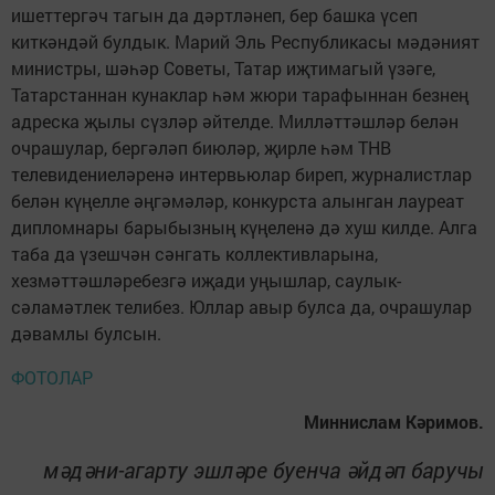
ишеттергәч тагын да дәртләнеп, бер башка үсеп
киткәндәй булдык. Марий Эль Республикасы мәдәният
министры, шәһәр Советы, Татар иҗтимагый үзәге,
Татарстаннан кунаклар һәм жюри тарафыннан безнең
адреска җылы сүзләр әйтелде. Милләттәшләр белән
очрашулар, бергәләп биюләр, җирле һәм ТНВ
телевидениеләренә интервьюлар биреп, журналистлар
белән күңелле әңгәмәләр, конкурста алынган лауреат
дипломнары барыбызның күңеленә дә хуш килде. Алга
таба да үзешчән сәнгать коллективларына,
хезмәттәшләребезгә иҗади уңышлар, саулык-
сәламәтлек телибез. Юллар авыр булса да, очрашулар
дәвамлы булсын.
ФОТОЛАР
Миннислам Кәримов.
мәдәни-агарту эшләре буенча әйдәп баручы