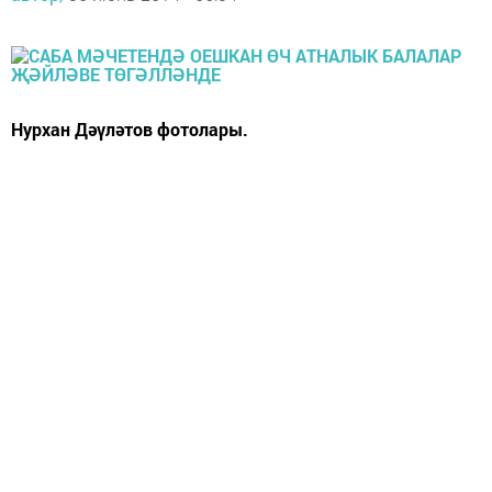
Нурхан Дәүләтов фотолары.