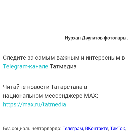
Нурхан Дәүләтов фотолары.
Следите за самым важным и интересным в
Telegram-канале
Татмедиа
Читайте новости Татарстана в
национальном мессенджере MАХ:
https://max.ru/tatmedia
Без социаль челтәрләрдә:
Телеграм
,
ВКонтакте
,
ТикТок
,