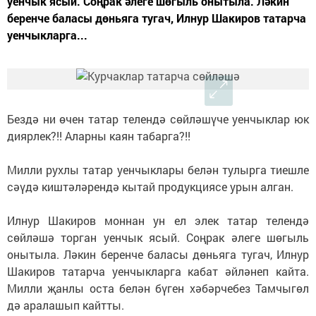
уенчык ясый. Соңрак әлеге шөгыль онытыла. Ләкин
беренче баласы дөньяга тугач, Илнур Шакиров татарча
уенчыкларга...
Бездә ни өчен татар телендә сөйләшүче уенчыклар юк
диярлек?!! Аларны каян табарга?!!
Милли рухлы татар уенчыклары белән тулырга тиешле
сәүдә киштәләрендә кытай продукциясе урын алган.
Илнур Шакиров моннан ун ел элек татар телендә
сөйләшә торган уенчык ясый. Соңрак әлеге шөгыль
онытыла. Ләкин беренче баласы дөньяга тугач, Илнур
Шакиров татарча уенчыкларга кабат әйләнеп кайта.
Милли җанлы оста белән бүген хәбәрчебез Тамчыгөл
дә аралашып кайтты.