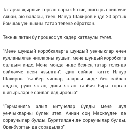
Татарча җырлый торган сарык бәтие, шигырь сөйләүче
Акбай, аю баласы, тиен. Илнур Шакиров инде 20 артык
йомшак уенчыкны татар теленә өйрәткән.
Техник яктан бу процесс ул кадәр катлаулы түгел.
"Менә шундый коробкаларга шундый уенчыклар өчен
кулланылган чипларны кушып, менә шундый коробкага
салдым инде. Менә монда инде безнең татар телендә
сөйләүче песи язылган", -дип сөйләп китте Илнур
Шакиров. "һәрбер чиплар, аларны инде без сайлап
алдык, рухи яктан, дини яктан тәрбия бирә торган
шигырьләрне сайлап яздырабыз".
"Германияга алып китүчеләр булды менә шул
уенчыкларны бүләк итеп. Аннан соң Мәскәүдән дә
сораучылар булды, Бурятиядән дә сораучылар булды,
Оренбургтан да сорадылар".