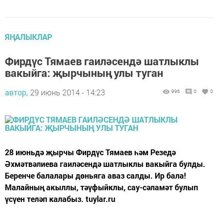
ЯҢАЛЫКЛАР
Фирдүс Тямаев гаиләсендә шатлыклы
вакыйга: җырчының улы туган
автор,
29 июнь 2014 - 14:23
996
0
0
28 июньдә җырчы Фирдүс Тямаев һәм Резедә
Әхмәтвәлиева гаиләсендә шатлыклы вакыйга булды.
Беренче балалары дөньяга аваз салды. Ир бала!
Малайның акыллы, тәүфыйклы, сау-сәламәт булып
үсүен теләп калабыз. tuylar.ru