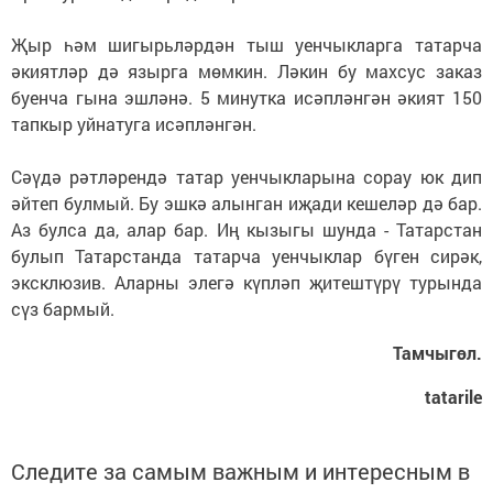
Җыр һәм шигырьләрдән тыш уенчыкларга татарча
әкиятләр дә язырга мөмкин. Ләкин бу махсус заказ
буенча гына эшләнә. 5 минутка исәпләнгән әкият 150
тапкыр уйнатуга исәпләнгән.
Сәүдә рәтләрендә татар уенчыкларына сорау юк дип
әйтеп булмый. Бу эшкә алынган иҗади кешеләр дә бар.
Аз булса да, алар бар. Иң кызыгы шунда - Татарстан
булып Татарстанда татарча уенчыклар бүген сирәк,
эксклюзив. Аларны элегә күпләп җитештүрү турында
сүз бармый.
Тамчыгөл.
tatarile
Следите за самым важным и интересным в