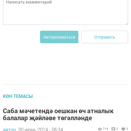
Отправить
Авторизоваться
КӨН ТЕМАСЫ
Саба мәчетендә оешкан өч атналык
балалар җәйләве төгәлләнде
автор,
30 июнь 2014 - 06:34
716
0
0