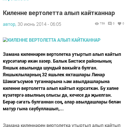
Киленне вертолетта алып кайтканнар
автор,
30 июнь 2014 - 06:05
759
0
0
Замана киленнәрен вертолетка утыртып алып кайтып
күрсәтәләр икән хәзер. Балык Бистәсе районының
Яншык авылында шундый вакыйга булган.
Яншыклыларның 32 яшьлек якташлары Линар
Шәмәгъсумов туганнарына һәм авылдашларына
киленне вертолетта алып кайтып күрсәткән. Бу хәлне
күзәтергә авылның олысы да, кечесе дә җыелган.
Берәр сәгать булганнан соң, алар авылдашлары белән
матур гына саубуллашып,...
Замана киленнәрен вертолетка утыртып алып кайтып