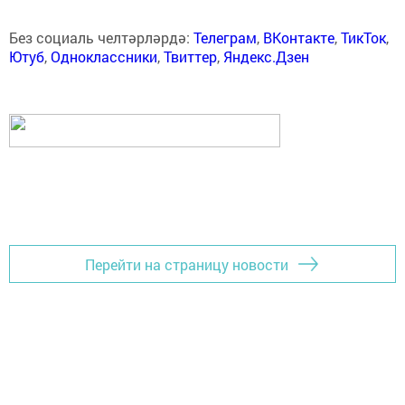
Без социаль челтәрләрдә:
Телеграм
,
ВКонтакте
,
ТикТок
,
Ютуб
,
Одноклассники
,
Твиттер
,
Яндекс.Дзен
Перейти на страницу новости