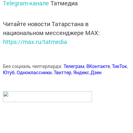
Telegram-канале
Татмедиа
Читайте новости Татарстана в
национальном мессенджере MАХ:
https://max.ru/tatmedia
Без социаль челтәрләрдә:
Телеграм
,
ВКонтакте
,
ТикТок
,
Ютуб
,
Одноклассники
,
Твиттер
,
Яндекс.Дзен