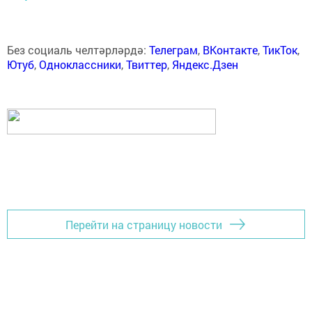
Без социаль челтәрләрдә:
Телеграм
,
ВКонтакте
,
ТикТок
,
Ютуб
,
Одноклассники
,
Твиттер
,
Яндекс.Дзен
Перейти на страницу новости