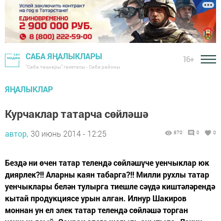
САБА ЯҢАЛЫКЛАРЫ
16+
"Саба таңнары" газетасы - Саба районы
ЯҢАЛЫКЛАР
Курчаклар татарча сөйләшә
автор,
30 июнь 2014 - 12:25
870
0
0
Бездә ни өчен татар телендә сөйләшүче уенчыклар юк
диярлек?!! Аларны каян табарга?!! Милли рухлы татар
уенчыклары белән тулырга тиешле сәүдә киштәләрендә
кытай продукциясе урын алган. Илнур Шакиров
моннан ун ел элек татар телендә сөйләшә торган