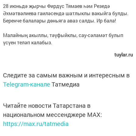
28 июньдә җырчы Фирдүс Тямаев һәм Резедә
Әхмәтвәлиева гаиләсендә шатлыклы вакыйга булды.
Беренче балалары дөньяга аваз салды. Ир бала!
Малайның акыллы, тәүфыйклы, сау-сәламәт булып
үсүен теләп калабыз.
tuylar.ru
Следите за самым важным и интересным в
Telegram-канале
Татмедиа
Читайте новости Татарстана в
национальном мессенджере MАХ:
https://max.ru/tatmedia