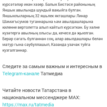
күрсәтәләр икән хәзер. Балык Бистәсе районының
Яншык авылында шундый вакыйга булган.
Яншыклыларның 32 яшьлек якташлары Линар
Шәмәгъсумов туганнарына һәм авылдашларына
киленне вертолетта алып кайтып күрсәткән. Бу хәлне
күзәтергә авылның олысы да, кечесе дә җыелган.
Берәр сәгать булганнан соң, алар авылдашлары белән
матур гына саубуллашып, Казанда узачак туйга
кузгалганнар.
Следите за самым важным и интересным в
Telegram-канале
Татмедиа
Читайте новости Татарстана в
национальном мессенджере MАХ:
https://max.ru/tatmedia